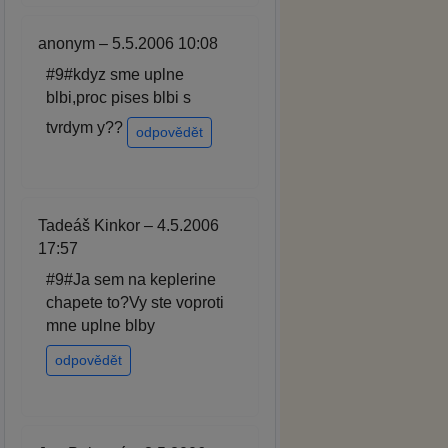
anonym – 5.5.2006 10:08
#9#kdyz sme uplne
blbi,proc pises blbi s
tvrdym y??
odpovědět
Tadeáš Kinkor – 4.5.2006
17:57
#9#Ja sem na keplerine
chapete to?Vy ste voproti
mne uplne blby
odpovědět