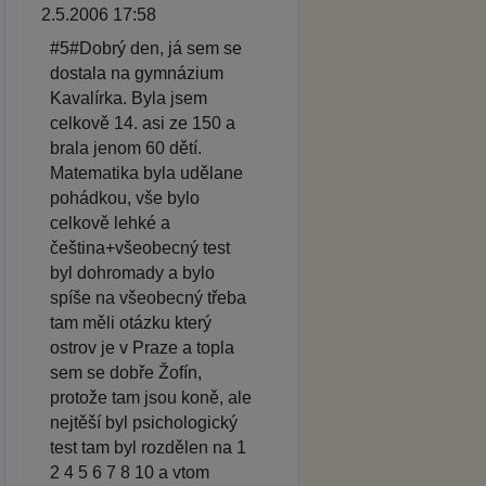
2.5.2006 17:58
#5#Dobrý den, já sem se
dostala na gymnázium
Kavalírka. Byla jsem
celkově 14. asi ze 150 a
brala jenom 60 dětí.
Matematika byla udělane
pohádkou, vše bylo
celkově lehké a
čeština+všeobecný test
byl dohromady a bylo
spíše na všeobecný třeba
tam měli otázku který
ostrov je v Praze a topla
sem se dobře Žofín,
protože tam jsou koně, ale
nejtěší byl psichologický
test tam byl rozdělen na 1
2 4 5 6 7 8 10 a vtom