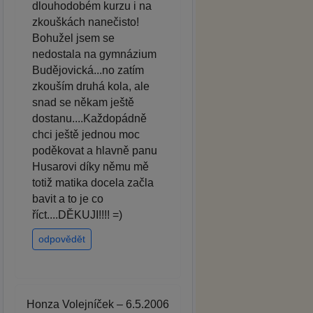
dlouhodobém kurzu i na
zkouškách nanečisto!
Bohužel jsem se
nedostala na gymnázium
Budějovická...no zatím
zkouším druhá kola, ale
snad se někam ještě
dostanu....Každopádně
chci ještě jednou moc
poděkovat a hlavně panu
Husarovi díky němu mě
totiž matika docela začla
bavit a to je co
říct....DĚKUJI!!!! =)
odpovědět
Honza Volejníček – 6.5.2006