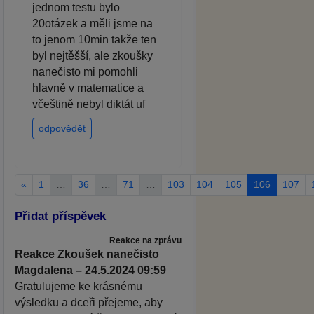
jednom testu bylo
20otázek a měli jsme na
to jenom 10min takže ten
byl nejtěšší, ale zkoušky
nanečisto mi pomohli
hlavně v matematice a
včeštině nebyl diktát uf
odpovědět
«
1
…
36
…
71
…
103
104
105
106
107
Přidat příspěvek
Reakce na zprávu
Reakce Zkoušek nanečisto
Magdalena – 24.5.2024 09:59
Gratulujeme ke krásnému
výsledku a dceři přejeme, aby