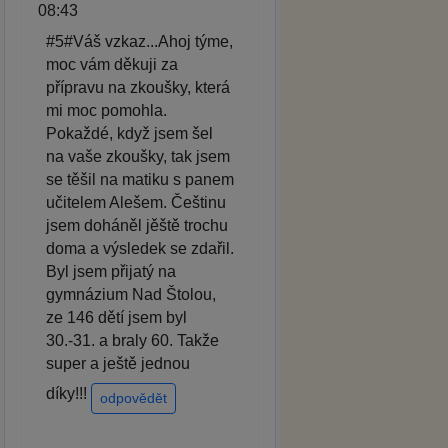
08:43
#5#Váš vzkaz...Ahoj týme,
moc vám děkuji za
přípravu na zkoušky, která
mi moc pomohla.
Pokaždé, když jsem šel
na vaše zkoušky, tak jsem
se těšil na matiku s panem
učitelem Alešem. Češtinu
jsem doháněl jěště trochu
doma a výsledek se zdařil.
Byl jsem přijatý na
gymnázium Nad Štolou,
ze 146 dětí jsem byl
30.-31. a braly 60. Takže
super a ještě jednou
díky!!!
odpovědět