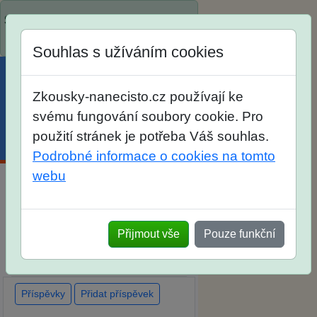
Spustili jsme přihlašování na školní
rok 2026/2027!
Souhlas s užíváním cookies
Zkousky-nanecisto.cz používají ke
svému fungování soubory cookie. Pro
použití stránek je potřeba Váš souhlas.
Menu
Účet
Košík
Podrobné informace o cookies na tomto
webu
Diskuse Jak jste dopadli u
zkoušek na SŠ? Vaše ohlasy po
Přijmout vše
Pouze funkční
skutečných přijímacích
zkouškách
Příspěvky
Přidat příspěvek