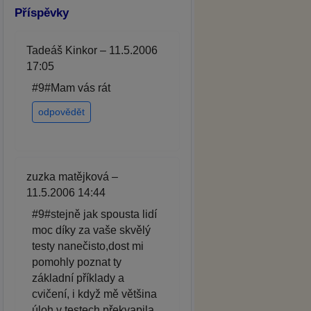
Příspěvky
Tadeáš Kinkor – 11.5.2006
17:05
#9#Mam vás rát
odpovědět
zuzka matějková –
11.5.2006 14:44
#9#stejně jak spousta lidí
moc díky za vaše skvělý
testy nanečisto,dost mi
pomohly poznat ty
základní příklady a
cvičení, i když mě většina
úloh v testech překvapila.