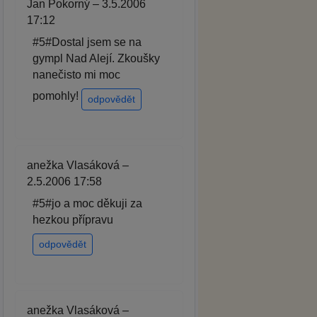
Jan Pokorný – 3.5.2006
17:12
#5#Dostal jsem se na
gympl Nad Alejí. Zkoušky
nanečisto mi moc
pomohly!
odpovědět
anežka Vlasáková –
2.5.2006 17:58
#5#jo a moc děkuji za
hezkou přípravu
odpovědět
anežka Vlasáková –