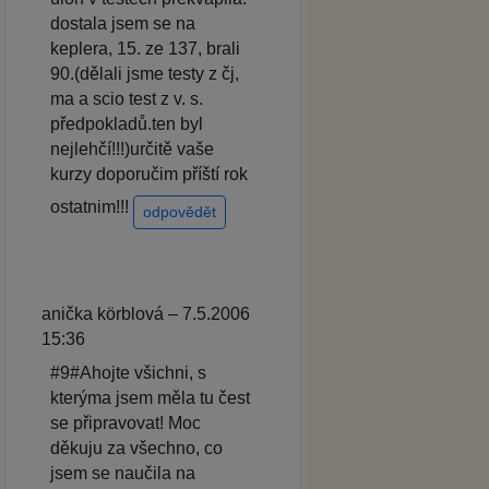
dostala jsem se na
keplera, 15. ze 137, brali
90.(dělali jsme testy z čj,
ma a scio test z v. s.
předpokladů.ten byl
nejlehčí!!!)určitě vaše
kurzy doporučim příští rok
ostatnim!!!
odpovědět
anička körblová – 7.5.2006
15:36
#9#Ahojte všichni, s
kterýma jsem měla tu čest
se připravovat! Moc
děkuju za všechno, co
jsem se naučila na