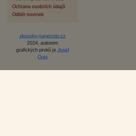
Ochrana osobních údajů
Odběr novinek
zkousky-nanecisto.cz
2024, autorem
grafických prvků je
Josef
Quis