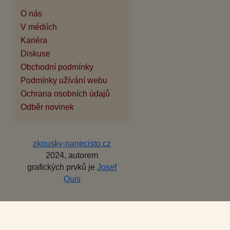
O nás
V médiích
Kariéra
Diskuse
Obchodní podmínky
Podmínky užívání webu
Ochrana osobních údajů
Odběr novinek
zkousky-nanecisto.cz
2024, autorem
grafických prvků je
Josef
Quis