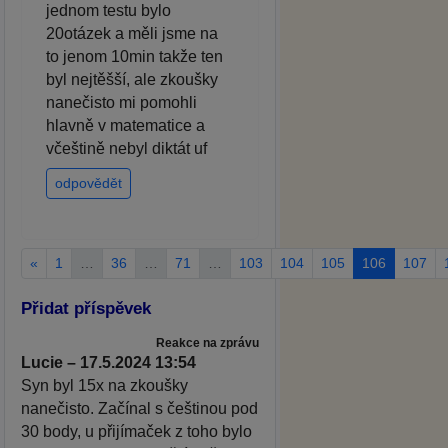
jednom testu bylo
20otázek a měli jsme na
to jenom 10min takže ten
byl nejtěšší, ale zkoušky
nanečisto mi pomohli
hlavně v matematice a
včeštině nebyl diktát uf
odpovědět
«
1
…
36
…
71
…
103
104
105
106
107
Přidat příspěvek
Reakce na zprávu
Lucie – 17.5.2024 13:54
Syn byl 15x na zkoušky
nanečisto. Začínal s češtinou pod
30 body, u přijímaček z toho bylo