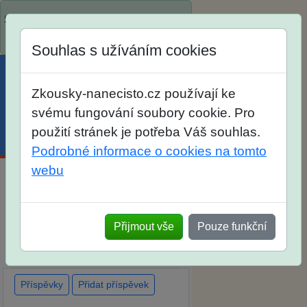
Spustili jsme přihlašování na školní
rok 2026/2027!
Souhlas s užíváním cookies
Zkousky-nanecisto.cz používají ke
svému fungování soubory cookie. Pro
použití stránek je potřeba Váš souhlas.
Menu
Účet
Košík
Podrobné informace o cookies na tomto
webu
Diskuse Jak jste dopadli u
zkoušek na SŠ? Vaše ohlasy po
Přijmout vše
Pouze funkční
skutečných přijímacích
zkouškách
Příspěvky
Přidat příspěvek