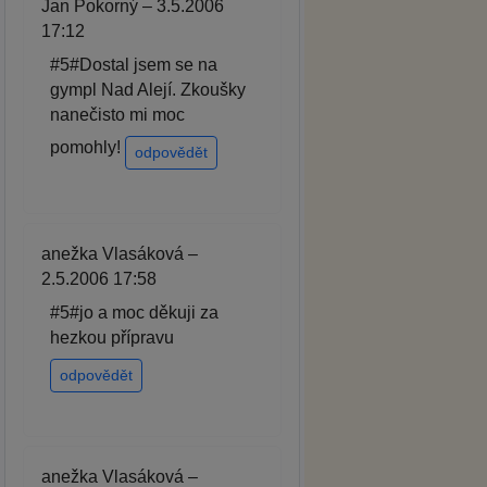
Jan Pokorný – 3.5.2006
17:12
#5#Dostal jsem se na
gympl Nad Alejí. Zkoušky
nanečisto mi moc
pomohly!
odpovědět
anežka Vlasáková –
2.5.2006 17:58
#5#jo a moc děkuji za
hezkou přípravu
odpovědět
anežka Vlasáková –