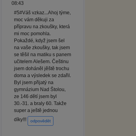
08:43
#5#Váš vzkaz...Ahoj týme,
moc vám děkuji za
přípravu na zkoušky, která
mi moc pomohla.
Pokaždé, když jsem šel
na vaše zkoušky, tak jsem
se těšil na matiku s panem
učitelem Alešem. Češtinu
jsem doháněl jěště trochu
doma a výsledek se zdařil.
Byl jsem přijatý na
gymnázium Nad Štolou,
ze 146 dětí jsem byl
30.-31. a braly 60. Takže
super a ještě jednou
díky!!!
odpovědět