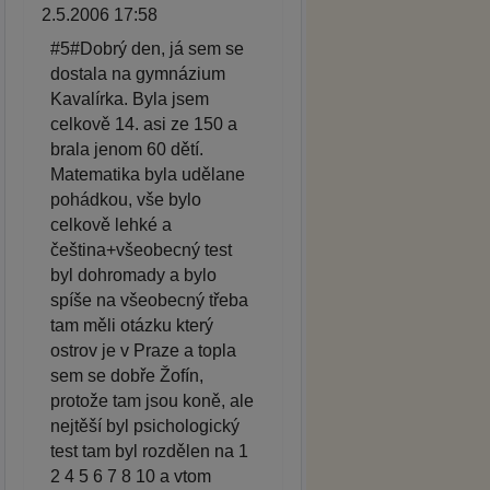
2.5.2006 17:58
#5#Dobrý den, já sem se
dostala na gymnázium
Kavalírka. Byla jsem
celkově 14. asi ze 150 a
brala jenom 60 dětí.
Matematika byla udělane
pohádkou, vše bylo
celkově lehké a
čeština+všeobecný test
byl dohromady a bylo
spíše na všeobecný třeba
tam měli otázku který
ostrov je v Praze a topla
sem se dobře Žofín,
protože tam jsou koně, ale
nejtěší byl psichologický
test tam byl rozdělen na 1
2 4 5 6 7 8 10 a vtom