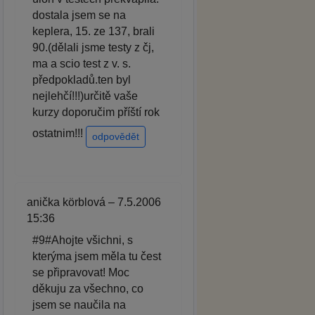
dostala jsem se na
keplera, 15. ze 137, brali
90.(dělali jsme testy z čj,
ma a scio test z v. s.
předpokladů.ten byl
nejlehčí!!!)určitě vaše
kurzy doporučim příští rok
ostatnim!!!
odpovědět
anička körblová – 7.5.2006
15:36
#9#Ahojte všichni, s
kterýma jsem měla tu čest
se připravovat! Moc
děkuju za všechno, co
jsem se naučila na