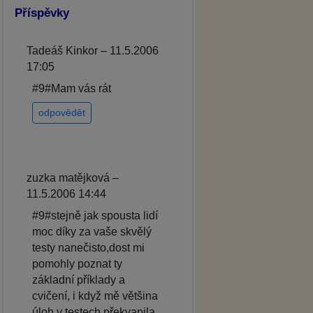
Příspěvky
Tadeáš Kinkor – 11.5.2006
17:05
#9#Mam vás rát
odpovědět
zuzka matějková –
11.5.2006 14:44
#9#stejně jak spousta lidí
moc díky za vaše skvělý
testy nanečisto,dost mi
pomohly poznat ty
základní příklady a
cvičení, i když mě většina
úloh v testech překvapila.