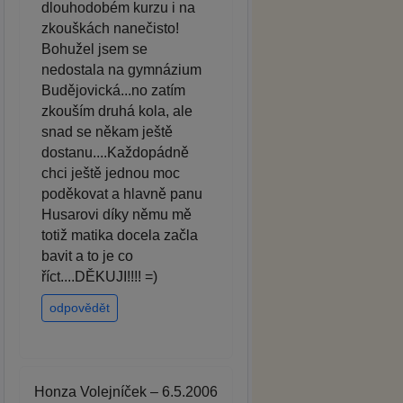
dlouhodobém kurzu i na
zkouškách nanečisto!
Bohužel jsem se
nedostala na gymnázium
Budějovická...no zatím
zkouším druhá kola, ale
snad se někam ještě
dostanu....Každopádně
chci ještě jednou moc
poděkovat a hlavně panu
Husarovi díky němu mě
totiž matika docela začla
bavit a to je co
říct....DĚKUJI!!!! =)
odpovědět
Honza Volejníček – 6.5.2006