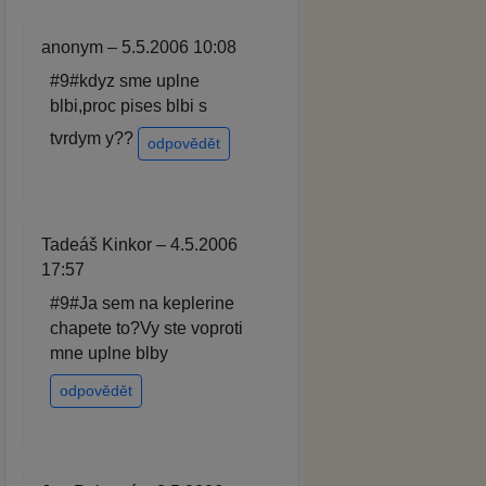
anonym – 5.5.2006 10:08
#9#kdyz sme uplne
blbi,proc pises blbi s
tvrdym y??
odpovědět
Tadeáš Kinkor – 4.5.2006
17:57
#9#Ja sem na keplerine
chapete to?Vy ste voproti
mne uplne blby
odpovědět