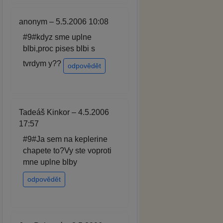
anonym – 5.5.2006 10:08
#9#kdyz sme uplne
blbi,proc pises blbi s
tvrdym y??
odpovědět
Tadeáš Kinkor – 4.5.2006
17:57
#9#Ja sem na keplerine
chapete to?Vy ste voproti
mne uplne blby
odpovědět