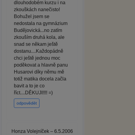
dlouhodobém kurzu i na
zkouškách nanečisto!
Bohužel jsem se
nedostala na gymnázium
Budějovická...no zatím
zkouším druhá kola, ale
snad se někam ještě
dostanu....Každopádně
chci ještě jednou moc
poděkovat a hlavně panu
Husarovi díky němu mě
totiž matika docela začla
bavit a to je co
říct....DĚKUJI!!!! =)
odpovědět
Honza Volejníček – 6.5.2006