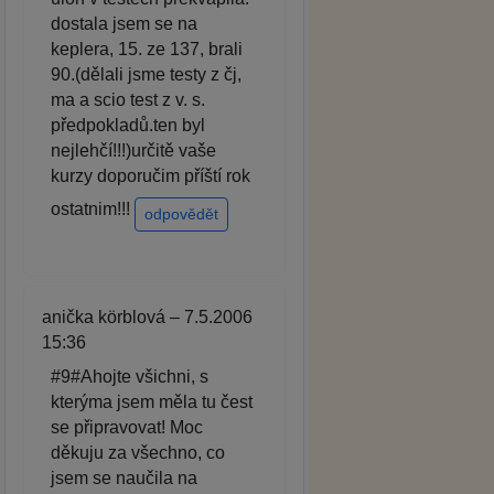
dostala jsem se na
keplera, 15. ze 137, brali
90.(dělali jsme testy z čj,
ma a scio test z v. s.
předpokladů.ten byl
nejlehčí!!!)určitě vaše
kurzy doporučim příští rok
ostatnim!!!
odpovědět
anička körblová – 7.5.2006
15:36
#9#Ahojte všichni, s
kterýma jsem měla tu čest
se připravovat! Moc
děkuju za všechno, co
jsem se naučila na