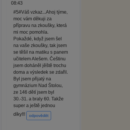
08:43
#5#Váš vzkaz...Ahoj týme,
moc vám děkuji za
přípravu na zkoušky, která
mi moc pomohla.
Pokaždé, když jsem šel
na vaše zkoušky, tak jsem
se těšil na matiku s panem
učitelem Alešem. Češtinu
jsem doháněl jěště trochu
doma a výsledek se zdařil.
Byl jsem přijatý na
gymnázium Nad Štolou,
ze 146 dětí jsem byl
30.-31. a braly 60. Takže
super a ještě jednou
díky!!!
odpovědět