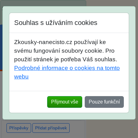
Spustili jsme přihlašování na školní
rok 2026/2027!
Souhlas s užíváním cookies
Zkousky-nanecisto.cz používají ke
svému fungování soubory cookie. Pro
použití stránek je potřeba Váš souhlas.
Menu
Účet
Košík
Podrobné informace o cookies na tomto
webu
Diskuse Jak jste dopadli u
zkoušek na SŠ? Vaše ohlasy po
Přijmout vše
Pouze funkční
skutečných přijímacích
zkouškách
Příspěvky
Přidat příspěvek