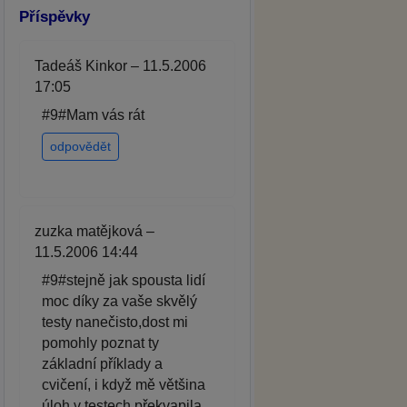
Příspěvky
Tadeáš Kinkor – 11.5.2006
17:05
#9#Mam vás rát
odpovědět
zuzka matějková –
11.5.2006 14:44
#9#stejně jak spousta lidí
moc díky za vaše skvělý
testy nanečisto,dost mi
pomohly poznat ty
základní příklady a
cvičení, i když mě většina
úloh v testech překvapila.