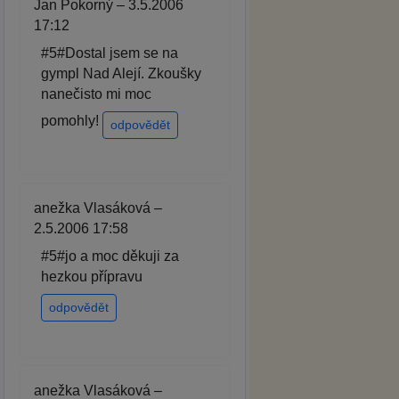
Jan Pokorný – 3.5.2006
17:12
#5#Dostal jsem se na
gympl Nad Alejí. Zkoušky
nanečisto mi moc
pomohly!
odpovědět
anežka Vlasáková –
2.5.2006 17:58
#5#jo a moc děkuji za
hezkou přípravu
odpovědět
anežka Vlasáková –