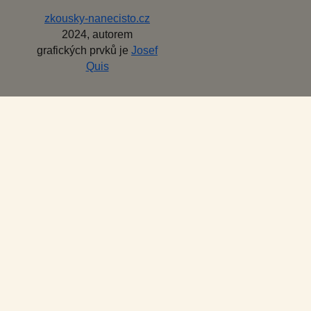
zkousky-nanecisto.cz
2024, autorem
grafických prvků je
Josef
Quis