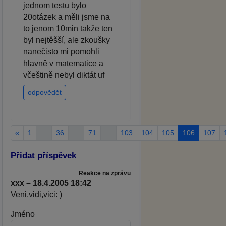
jednom testu bylo
20otázek a měli jsme na
to jenom 10min takže ten
byl nejtěšší, ale zkoušky
nanečisto mi pomohli
hlavně v matematice a
včeštině nebyl diktát uf
odpovědět
«
1
…
36
…
71
…
103
104
105
106
107
Přidat příspěvek
Reakce na zprávu
xxx – 18.4.2005 18:42
Veni.vidi,vici: )
Jméno