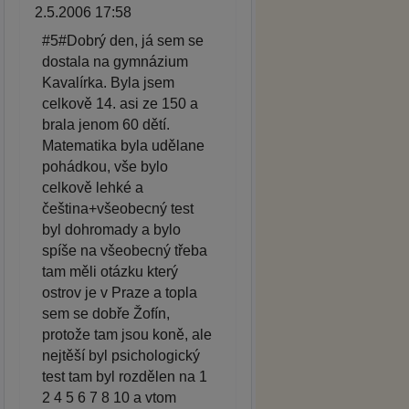
2.5.2006 17:58
#5#Dobrý den, já sem se
dostala na gymnázium
Kavalírka. Byla jsem
celkově 14. asi ze 150 a
brala jenom 60 dětí.
Matematika byla udělane
pohádkou, vše bylo
celkově lehké a
čeština+všeobecný test
byl dohromady a bylo
spíše na všeobecný třeba
tam měli otázku který
ostrov je v Praze a topla
sem se dobře Žofín,
protože tam jsou koně, ale
nejtěší byl psichologický
test tam byl rozdělen na 1
2 4 5 6 7 8 10 a vtom