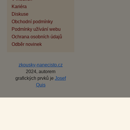
Kariéra
Diskuse
Obchodní podmínky
Podmínky užívání webu
Ochrana osobních údajů
Odběr novinek
zkousky-nanecisto.cz
2024, autorem
grafických prvků je
Josef
Quis