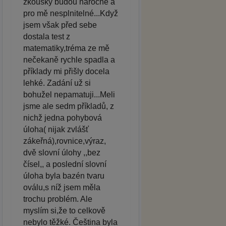
zkoušky budou náročné a
pro mě nesplnitelné...Když
jsem však před sebe
dostala test z
matematiky,tréma ze mě
nečekaně rychle spadla a
příklady mi přišly docela
lehké. Zadání už si
bohužel nepamatuji...Meli
jsme ale sedm příkladů, z
nichž jedna pohybová
úloha( nijak zvlášť
zákeřná),rovnice,výraz,
dvě slovní úlohy ,,bez
čísel,, a poslední slovní
úloha byla bazén tvaru
oválu,s níž jsem měla
trochu problém. Ale
myslím si,že to celkově
nebylo těžké. Čeština byla