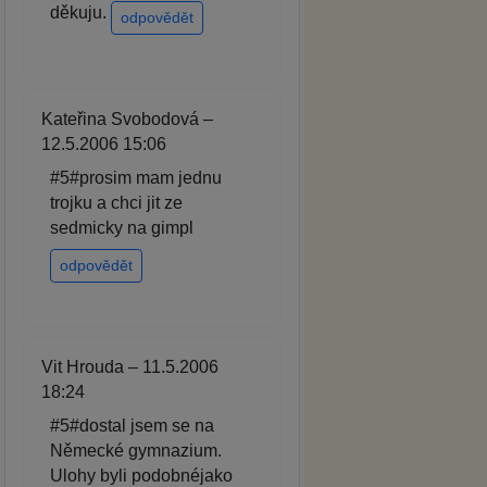
děkuju.
odpovědět
Kateřina Svobodová –
12.5.2006 15:06
#5#prosim mam jednu
trojku a chci jit ze
sedmicky na gimpl
odpovědět
Vit Hrouda – 11.5.2006
18:24
#5#dostal jsem se na
Německé gymnazium.
Ulohy byli podobnéjako