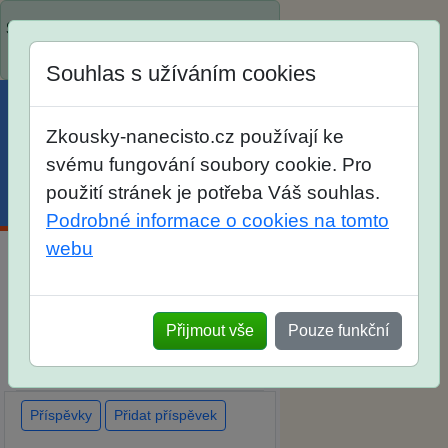
Spustili jsme přihlašování na školní
rok 2026/2027!
Souhlas s užíváním cookies
Zkousky-nanecisto.cz používají ke
svému fungování soubory cookie. Pro
použití stránek je potřeba Váš souhlas.
Menu
Účet
Košík
Podrobné informace o cookies na tomto
webu
Diskuse Jak jste dopadli u
zkoušek na SŠ? Vaše ohlasy po
Přijmout vše
Pouze funkční
skutečných přijímacích
zkouškách
Příspěvky
Přidat příspěvek