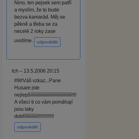
Nino, ten pejsek sem patří
a myslím, že to bude
bezva kamarád. Měj se
pěkně a třeba se za
necelé 2 roky zase
uvidíme.
odpovědět
Ich – 13.5.2006 20:15
#9#Váš vzkaz...Pane
Husare jste
nejlepšííííííííííííííííííííííííííííííííí!!!!
A všeci ti co vám pomáhají
jsou taky
dobřííííííííííí!!!!!!!!!!!!!
odpovědět