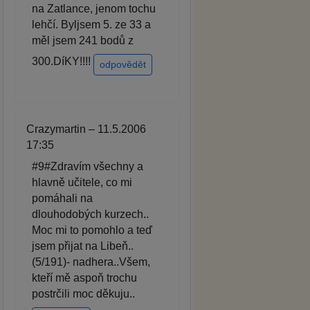
na Zatlance, jenom tochu
lehčí. Byljsem 5. ze 33 a
měl jsem 241 bodů z
300.DíKY!!!!
odpovědět
Crazymartin – 11.5.2006
17:35
#9#Zdravím všechny a
hlavně učitele, co mi
pomáhali na
dlouhodobých kurzech..
Moc mi to pomohlo a teď
jsem přijat na Libeň..
(5/191)- nadhera..Všem,
kteří mě aspoň trochu
postrčili moc děkuju..