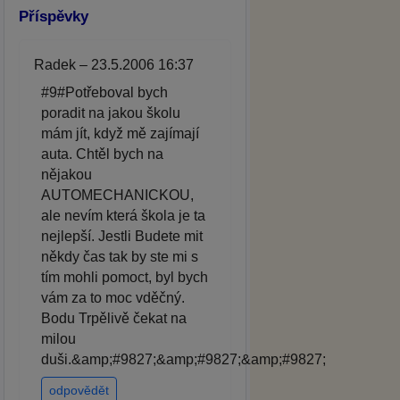
Příspěvky
Radek – 23.5.2006 16:37
#9#Potřeboval bych
poradit na jakou školu
mám jít, když mě zajímají
auta. Chtěl bych na
nějakou
AUTOMECHANICKOU,
ale nevím která škola je ta
nejlepší. Jestli Budete mit
někdy čas tak by ste mi s
tím mohli pomoct, byl bych
vám za to moc vděčný.
Bodu Trpělivě čekat na
milou
duši.&amp;#9827;&amp;#9827;&amp;#9827;
odpovědět