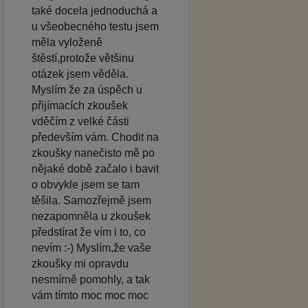
také docela jednoduchá a
u všeobecného testu jsem
měla vyloženě
štěstí,protože většinu
otázek jsem věděla.
Myslím že za úspěch u
přijímacích zkoušek
vděčím z velké části
především vám. Chodit na
zkoušky nanečisto mě po
nějaké době začalo i bavit
o obvykle jsem se tam
těšila. Samozřejmě jsem
nezapomněla u zkoušek
předstírat že vím i to, co
nevím :-) Myslím,že vaše
zkoušky mi opravdu
nesmírně pomohly, a tak
vám tímto moc moc moc