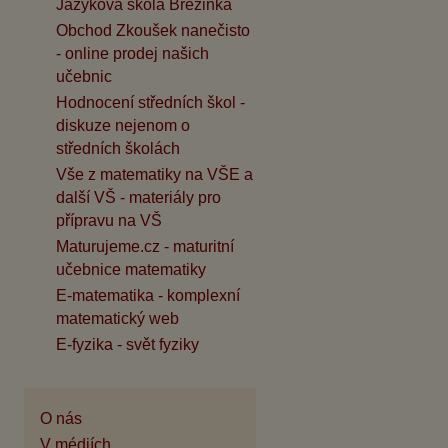
Jazyková škola Březinka
Obchod Zkoušek nanečisto
- online prodej našich
učebnic
Hodnocení středních škol -
diskuze nejenom o
středních školách
Vše z matematiky na VŠE a
další VŠ - materiály pro
přípravu na VŠ
Maturujeme.cz - maturitní
učebnice matematiky
E-matematika - komplexní
matematický web
E-fyzika - svět fyziky
O nás
V médiích