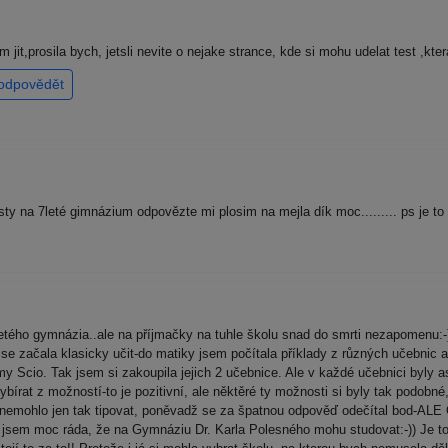
it,prosila bych, jetsli nevite o nejake strance, kde si mohu udelat test ,kt
odpovědět
ty na 7leté gimnázium odpovězte mi plosim na mejla dík moc......... ps je to
tého gymnázia..ale na příjmačky na tuhle školu snad do smrti nezapomenu:-
 začala klasicky učit-do matiky jsem počítala příklady z různých učebnic a z
y Scio. Tak jsem si zakoupila jejich 2 učebnice. Ale v každé učebnici byly as
bírat z možností-to je pozitivní, ale něktěré ty možnosti si byly tak podobn
 se nemohlo jen tak tipovat, poněvadž se za špatnou odpověď odečítal
sem moc ráda, že na Gymnáziu Dr. Karla Polesného mohu studovat:-)) Je to 