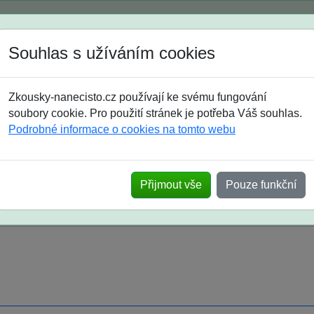
Spustili jsme přihlašování na školní rok 2026/2027!
Souhlas s užíváním cookies
Jak si vybrat
Časté dotazy
Zkousky-nanecisto.cz používají ke svému fungování
8. třída
9. třída
střední
maturanti
soutěže
prázdniny
soubory cookie. Pro použití stránek je potřeba Váš souhlas.
Podrobné informace o cookies na tomto webu
k na SŠ? Vaše ohlasy po skutečných přijímací
Přijmout vše
Pouze funkční