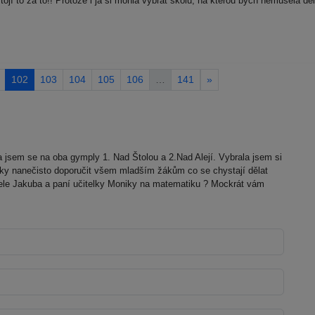
ojí to za to!! Protože i já si mohla vybrat školu, na kterou bych nemusela dě
102
103
104
105
106
…
141
»
a jsem se na oba gymply 1. Nad Štolou a 2.Nad Alejí. Vybrala jsem si
šky nanečisto doporučit všem mladším žákům co se chystají dělat
tele Jakuba a paní učitelky Moniky na matematiku ? Mockrát vám