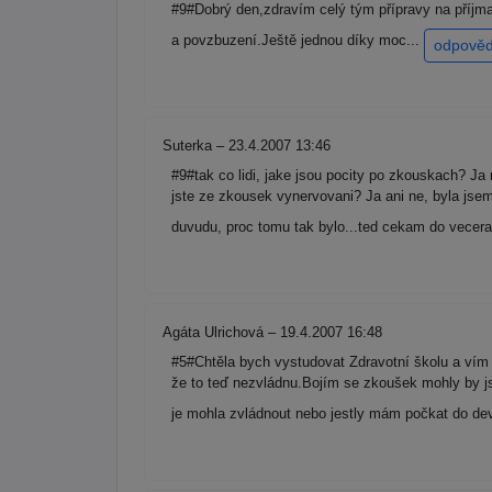
#9#Dobrý den,zdravím celý tým přípravy na příjma
a povzbuzení.Ještě jednou díky moc...
odpověd
Suterka – 23.4.2007 13:46
#9#tak co lidi, jake jsou pocity po zkouskach? Ja
jste ze zkousek vynervovani? Ja ani ne, byla jse
duvudu, proc tomu tak bylo...ted cekam do vecera 
Agáta Ulrichová – 19.4.2007 16:48
#5#Chtěla bych vystudovat Zdravotní školu a vím
že to teď nezvládnu.Bojím se zkoušek mohly by j
je mohla zvládnout nebo jestly mám počkat do dev