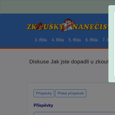
3. třída
4. třída
5. třída
6. třída
7. třída
Diskuse Jak jste dopadli u zkouše
Příspěvky
Přidat příspěvek
Příspěvky