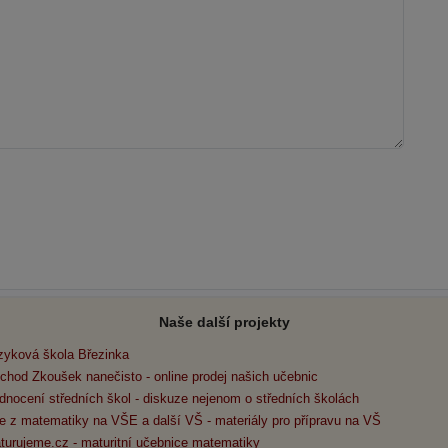
Naše další projekty
zyková škola Březinka
chod Zkoušek nanečisto - online prodej našich učebnic
dnocení středních škol - diskuze nejenom o středních školách
e z matematiky na VŠE a další VŠ - materiály pro přípravu na VŠ
turujeme.cz - maturitní učebnice matematiky