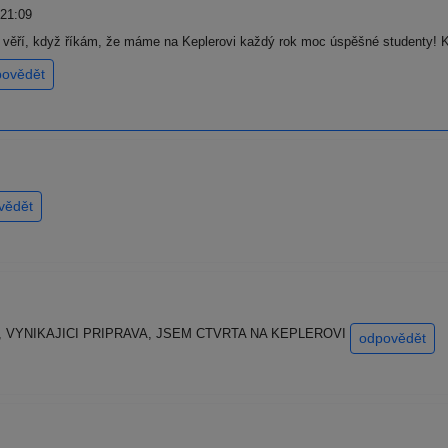
 21:09
věří, když říkám, že máme na Keplerovi každý rok moc úspěšné studenty! Kd
povědět
vědět
VYNIKAJICI PRIPRAVA, JSEM CTVRTA NA KEPLEROVI
odpovědět