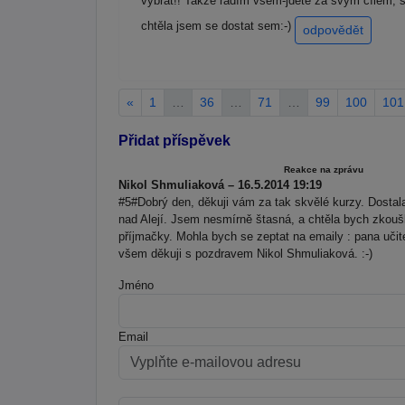
vybrat!! Takže radím všem-jděte za svým cílem, st
chtěla jsem se dostat sem:-)
odpovědět
«
1
…
36
…
71
…
99
100
101
Přidat příspěvek
Reakce na zprávu
Nikol Shmuliaková – 16.5.2014 19:19
#5#Dobrý den, děkuji vám za tak skvělé kurzy. Dostal
nad Alejí. Jsem nesmírně štasná, a chtěla bych zkou
příjmačky. Mohla bych se zeptat na emaily : pana uči
všem děkuji s pozdravem Nikol Shmuliaková. :-)
Jméno
Email