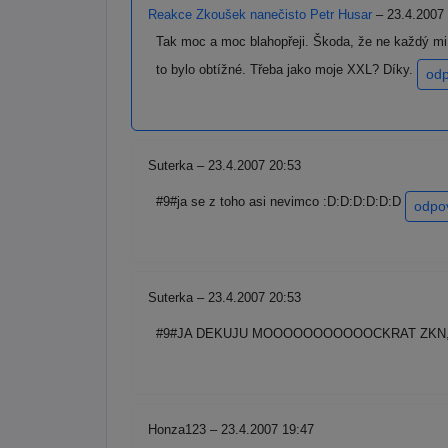
Reakce Zkoušek nanečisto Petr Husar
– 23.4.2007
Tak moc a moc blahopřeji. Škoda, že ne každý mi 
to bylo obtížné. Třeba jako moje XXL? Díky.
od
Suterka – 23.4.2007 20:53
#9#ja se z toho asi nevimco :D:D:D:D:D:D
odpo
Suterka – 23.4.2007 20:53
#9#JA DEKUJU MOOOOOOOOOOOCKRAT ZKN, 
Honza123 – 23.4.2007 19:47