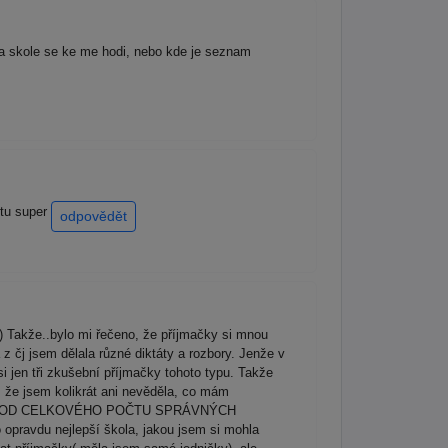
era skole se ke me hodi, nebo kde je seznam
 tu super
odpovědět
) Takže..bylo mi řečeno, že příjmačky si mnou
 čj jsem dělala různé diktáty a rozbory. Jenže v
i jen tři zkušební příjmačky tohoto typu. Takže
é, že jsem kolikrát ani nevěděla, co mám
 bod-ALE OD CELKOVÉHO POČTU SPRÁVNÝCH
opravdu nejlepší škola, jakou jsem si mohla