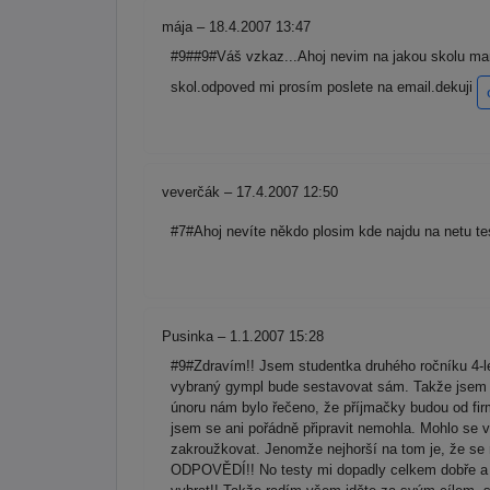
mája – 18.4.2007 13:47
#9##9#Váš vzkaz...Ahoj nevim na jakou skolu mam j
skol.odpoved mi prosím poslete na email.dekuji
veverčák – 17.4.2007 12:50
#7#Ahoj nevíte někdo plosim kde najdu na netu tes
Pusinka – 1.1.2007 15:28
#9#Zdravím!! Jsem studentka druhého ročníku 4-le
vybraný gympl bude sestavovat sám. Takže jsem se
únoru nám bylo řečeno, že příjmačky budou od firm
jsem se ani pořádně připravit nemohla. Mohlo se vy
zakroužkovat. Jenomže nejhorší na tom je, že
ODPOVĚDÍ!! No testy mi dopadly celkem dobře a j