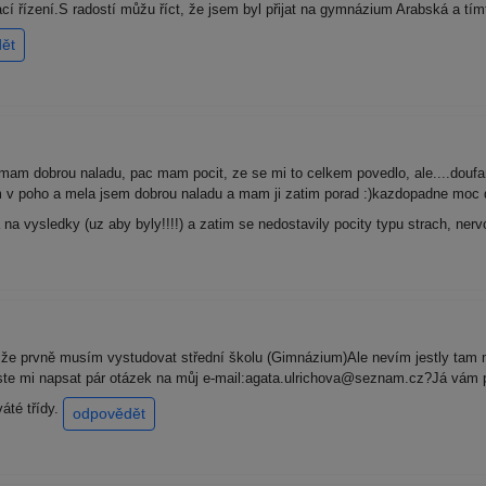
cí řízení.S radostí můžu říct, že jsem byl přijat na gymnázium Arabská a t
ět
 mam dobrou naladu, pac mam pocit, ze se mi to celkem povedlo, ale....doufam
m v poho a mela jsem dobrou naladu a mam ji zatim porad :)kazdopadne moc d
na vysledky (uz aby byly!!!!) a zatim se nedostavily pocity typu strach, nerv
 že prvně musím vystudovat střední školu (Gimnázium)Ale nevím jestly tam 
ste mi napsat pár otázek na můj e-mail:agata.ulrichova@seznam.cz?Já vám p
áté třídy.
odpovědět