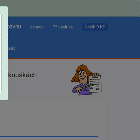
Košík 0 Kč
ROZVRH
Kontakt
Přihlásit se
školy
ch zkouškách