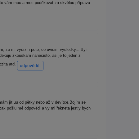
ímto vám moc a moc poděkovat za skvělou přípravu
, ze mi vydrzi i pote, co uvidim vysledky....Byli
ekuju zkouskam nanecisto, asi je to jeden z
ozita atd.
odpovědět
mám jít uu od pětky nebo až v devítce.Bojím se
ak pošlu mé odpovědi a vy mi řekneta jestly bych