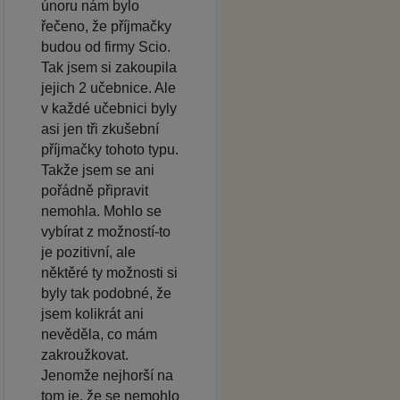
únoru nám bylo
řečeno, že příjmačky
budou od firmy Scio.
Tak jsem si zakoupila
jejich 2 učebnice. Ale
v každé učebnici byly
asi jen tři zkušební
příjmačky tohoto typu.
Takže jsem se ani
pořádně připravit
nemohla. Mohlo se
vybírat z možností-to
je pozitivní, ale
něktěré ty možnosti si
byly tak podobné, že
jsem kolikrát ani
nevěděla, co mám
zakroužkovat.
Jenomže nejhorší na
tom je, že se nemohlo