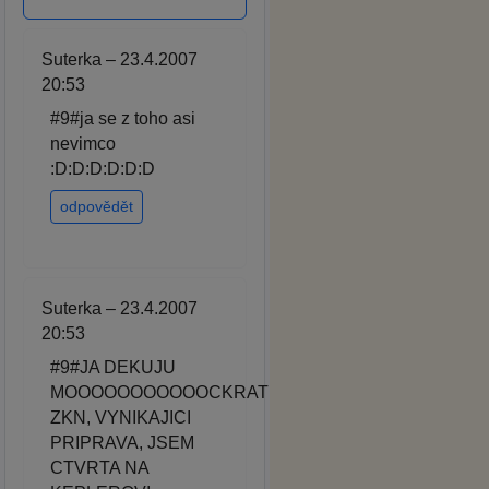
Suterka – 23.4.2007
20:53
#9#ja se z toho asi
nevimco
:D:D:D:D:D:D
odpovědět
Suterka – 23.4.2007
20:53
#9#JA DEKUJU
MOOOOOOOOOOOCKRAT
ZKN, VYNIKAJICI
PRIPRAVA, JSEM
CTVRTA NA