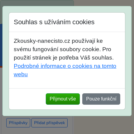
Spustili jsme přihlašování na
školní rok 2026/2027!
Souhlas s užíváním cookies
Zkousky-nanecisto.cz používají ke
svému fungování soubory cookie. Pro
použití stránek je potřeba Váš souhlas.
Menu
Účet
Košík
Podrobné informace o cookies na tomto
webu
Diskuse Jak jste dopadli u
zkoušek na SŠ? Vaše ohlasy
po skutečných přijímacích
Přijmout vše
Pouze funkční
zkouškách
Příspěvky
Přidat příspěvek