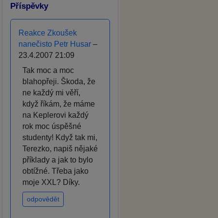
Příspěvky
Reakce Zkoušek
nanečisto Petr Husar
–
23.4.2007 21:09
Tak moc a moc
blahopřeji. Škoda, že
ne každý mi věří,
když říkám, že máme
na Keplerovi každý
rok moc úspěšné
studenty! Když tak mi,
Terezko, napiš nějaké
příklady a jak to bylo
obtížné. Třeba jako
moje XXL? Díky.
odpovědět