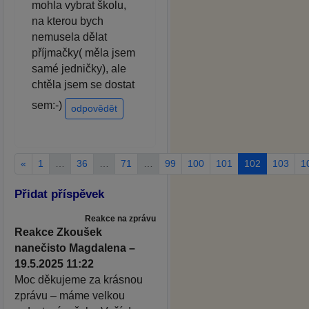
mohla vybrat školu,
na kterou bych
nemusela dělat
příjmačky( měla jsem
samé jedničky), ale
chtěla jsem se dostat
sem:-)
odpovědět
«
1
…
36
…
71
…
99
100
101
102
103
1
Přidat příspěvek
Reakce na zprávu
Reakce Zkoušek
nanečisto Magdalena –
19.5.2025 11:22
Moc děkujeme za krásnou
zprávu – máme velkou