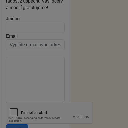
radost z úspěchu Vaší dcery
a moc jí gratulujeme!
Jméno
Email