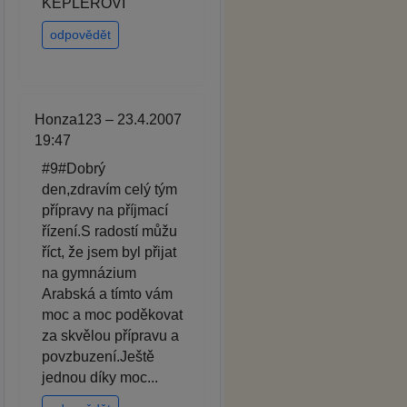
KEPLEROVI
odpovědět
Honza123 – 23.4.2007
19:47
#9#Dobrý
den,zdravím celý tým
přípravy na příjmací
řízení.S radostí můžu
říct, že jsem byl přijat
na gymnázium
Arabská a tímto vám
moc a moc poděkovat
za skvělou přípravu a
povzbuzení.Ještě
jednou díky moc...