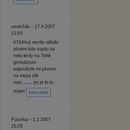
veverčák – 17.4.2007
12:50
#7#Ahoj nevíte někdo
plosim kde najdu na
netu testy na 7leté
gimnázium
odpovězte mi plosim
na mejla dík
moc......... ps je to tu
super
odpovědět
Pusinka – 1.1.2007
15:28