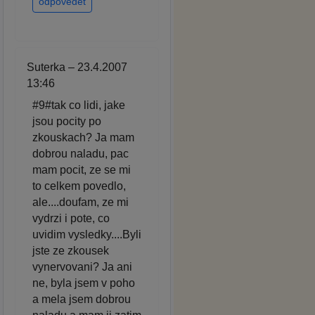
odpovědět
Suterka – 23.4.2007
13:46
#9#tak co lidi, jake
jsou pocity po
zkouskach? Ja mam
dobrou naladu, pac
mam pocit, ze se mi
to celkem povedlo,
ale....doufam, ze mi
vydrzi i pote, co
uvidim vysledky....Byli
jste ze zkousek
vynervovani? Ja ani
ne, byla jsem v poho
a mela jsem dobrou