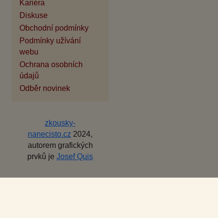
Kariéra
Diskuse
Obchodní podmínky
Podmínky užívání
webu
Ochrana osobních
údajů
Odběr novinek
zkousky-
nanecisto.cz
2024,
autorem grafických
prvků je
Josef Quis