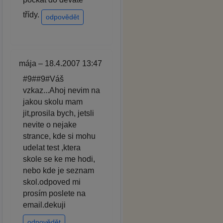
třídy.
odpovědět
mája – 18.4.2007 13:47
#9##9#Váš
vzkaz...Ahoj nevim na
jakou skolu mam
jit,prosila bych, jetsli
nevite o nejake
strance, kde si mohu
udelat test ,ktera
skole se ke me hodi,
nebo kde je seznam
skol.odpoved mi
prosím poslete na
email.dekuji
odpovědět