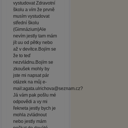
vystudovat Zdravotní
školu a vím že prvně
musím vystudovat
střední školu
(Gimnázium)Ale
nevím jestly tam mám
jít uu od pětky nebo
až v devítce.Bojím se
že to teď
nezvládnu.Bojím se
zkoušek mohly by
jste mi napsat pár
otázek na můj e-
mail:agata.ulrichova@seznam.cz?
Já vám pak pošlu mé
odpovědi a vy mi
řekneta jestly bych je
mohla zvládnout
nebo jestly mám
počkat do deváté