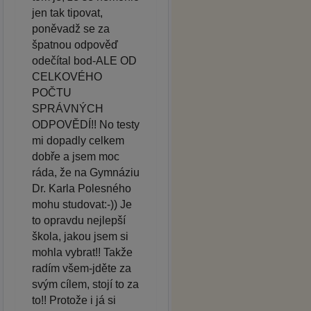
jen tak tipovat,
poněvadž se za
špatnou odpověď
odečítal bod-ALE OD
CELKOVÉHO
POČTU
SPRÁVNÝCH
ODPOVĚDÍ!! No testy
mi dopadly celkem
dobře a jsem moc
ráda, že na Gymnáziu
Dr. Karla Polesného
mohu studovat:-)) Je
to opravdu nejlepší
škola, jakou jsem si
mohla vybrat!! Takže
radím všem-jděte za
svým cílem, stojí to za
to!! Protože i já si