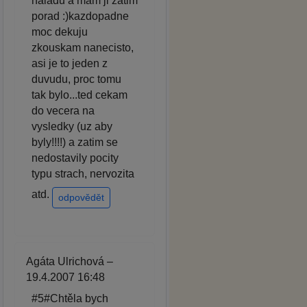
naladu a mam ji zatim
porad :)kazdopadne
moc dekuju
zkouskam nanecisto,
asi je to jeden z
duvudu, proc tomu
tak bylo...ted cekam
do vecera na
vysledky (uz aby
byly!!!!) a zatim se
nedostavily pocity
typu strach, nervozita
atd.
odpovědět
Agáta Ulrichová –
19.4.2007 16:48
#5#Chtěla bych