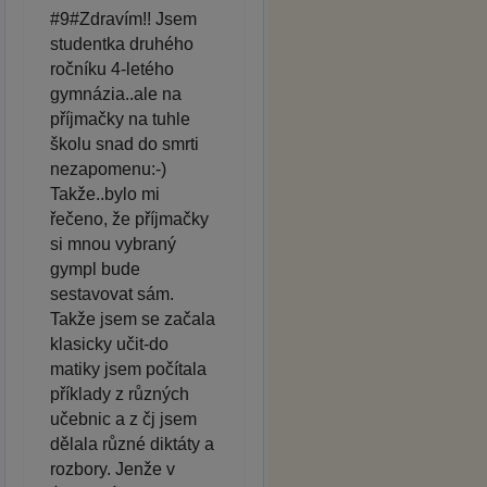
#9#Zdravím!! Jsem
studentka druhého
ročníku 4-letého
gymnázia..ale na
příjmačky na tuhle
školu snad do smrti
nezapomenu:-)
Takže..bylo mi
řečeno, že příjmačky
si mnou vybraný
gympl bude
sestavovat sám.
Takže jsem se začala
klasicky učit-do
matiky jsem počítala
příklady z různých
učebnic a z čj jsem
dělala různé diktáty a
rozbory. Jenže v