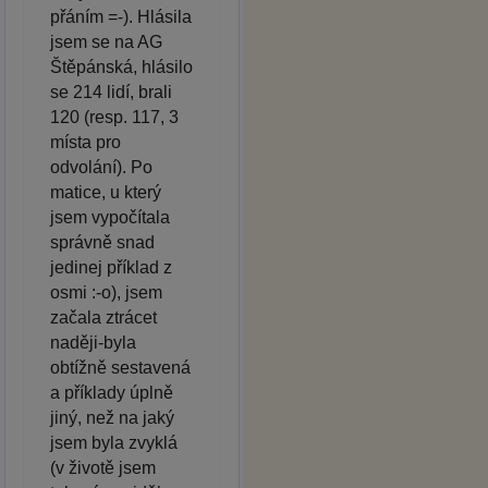
přáním =-). Hlásila
jsem se na AG
Štěpánská, hlásilo
se 214 lidí, brali
120 (resp. 117, 3
místa pro
odvolání). Po
matice, u který
jsem vypočítala
správně snad
jedinej příklad z
osmi :-o), jsem
začala ztrácet
naději-byla
obtížně sestavená
a příklady úplně
jiný, než na jaký
jsem byla zvyklá
(v životě jsem