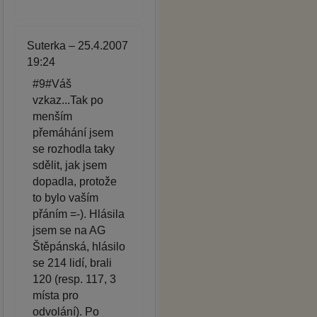
Suterka – 25.4.2007
19:24
#9#Váš
vzkaz...Tak po
menším
přemáhání jsem
se rozhodla taky
sdělit, jak jsem
dopadla, protože
to bylo vaším
přáním =-). Hlásila
jsem se na AG
Štěpánská, hlásilo
se 214 lidí, brali
120 (resp. 117, 3
místa pro
odvolání). Po