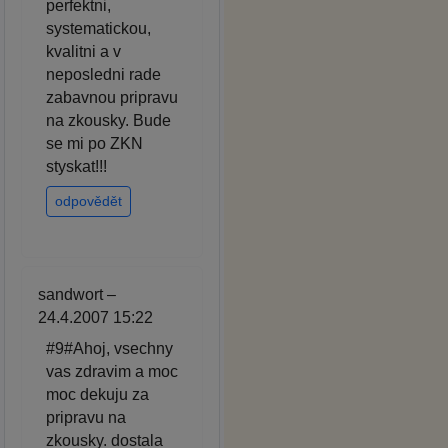
perfektni,
systematickou,
kvalitni a v
neposledni rade
zabavnou pripravu
na zkousky. Bude
se mi po ZKN
styskat!!!
odpovědět
sandwort –
24.4.2007 15:22
#9#Ahoj, vsechny
vas zdravim a moc
moc dekuju za
pripravu na
zkousky. dostala