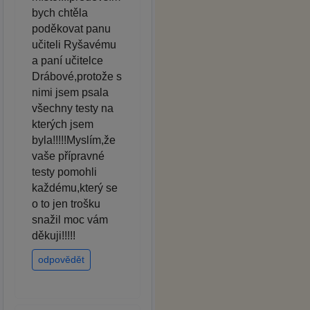
bych chtěla
poděkovat panu
učiteli Ryšavému
a paní učitelce
Drábové,protože s
nimi jsem psala
všechny testy na
kterých jsem
byla!!!!!Myslím,že
vaše přípravné
testy pomohli
každému,který se
o to jen trošku
snažil moc vám
děkuji!!!!!
odpovědět