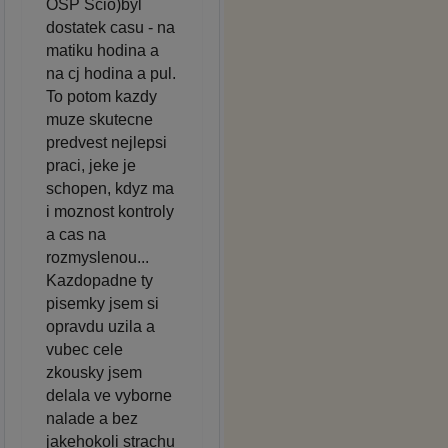
OSP Scio)byl
dostatek casu - na
matiku hodina a
na cj hodina a pul.
To potom kazdy
muze skutecne
predvest nejlepsi
praci, jeke je
schopen, kdyz ma
i moznost kontroly
a cas na
rozmyslenou...
Kazdopadne ty
pisemky jsem si
opravdu uzila a
vubec cele
zkousky jsem
delala ve vyborne
nalade a bez
jakehokoli strachu