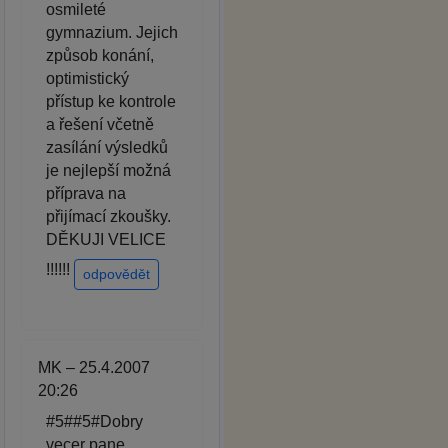
osmileté
gymnazium. Jejich
způsob konání,
optimistický
přístup ke kontrole
a řešení včetně
zasílání výsledků
je nejlepší možná
příprava na
přijímací zkoušky.
DĚKUJI VELICE
!!!!!!
odpovědět
MK – 25.4.2007
20:26
#5##5#Dobry
vecer pane