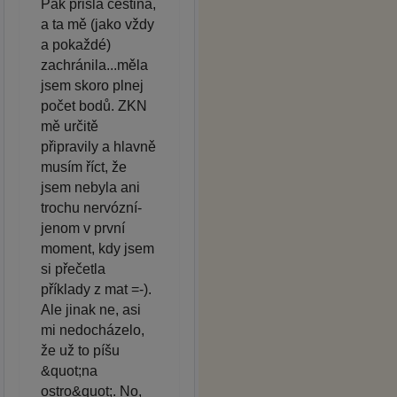
Pak přišla čeština,
a ta mě (jako vždy
a pokaždé)
zachránila...měla
jsem skoro plnej
počet bodů. ZKN
mě určitě
připravily a hlavně
musím říct, že
jsem nebyla ani
trochu nervózní-
jenom v první
moment, kdy jsem
si přečetla
příklady z mat =-).
Ale jinak ne, asi
mi nedocházelo,
že už to píšu
&quot;na
ostro&quot;. No,