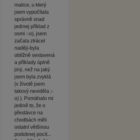
matice, u který
jsem vypočítala
správně snad
jedinej příklad z
osmi :-o), jsem
začala ztrácet
naději-byla
obtížně sestavená
a příklady úplně
jiný, než na jaký
jsem byla zvyklá
(v životě jsem
takový neviděla ;-
o) ). Pomáhalo mi
jedině to, že o
přestávce na
chodbách měli
ostatní většinou
podobnej pocit...