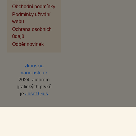
Obchodní podmínky
Podmínky užívání
webu
Ochrana osobních
údajů
Odběr novinek
zkousky-
nanecisto.cz
2024, autorem
grafických prvků
je
Josef Quis