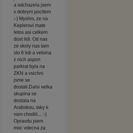
a odchazela jsem
s dobrym pocitem
:-) Myslim, ze na
Keplerovi mate
letos asi celkem
dost lidi. Od nas
ze skoly nas tam
slo 6 lidi a vetsina
z nich aspon
parkrat byla na
ZKN a vsichni
jsme se
dostali.Dalsi velka
skupina se
dostala na
Arabskou, taky k
vam chodili... :-)
Opravdu jsem
moc vdecna za