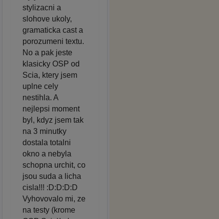
stylizacni a
slohove ukoly,
gramaticka cast a
porozumeni textu.
No a pak jeste
klasicky OSP od
Scia, ktery jsem
uplne cely
nestihla. A
nejlepsi moment
byl, kdyz jsem tak
na 3 minutky
dostala totalni
okno a nebyla
schopna urchit, co
jsou suda a licha
cisla!!! :D:D:D:D
Vyhovovalo mi, ze
na testy (krome