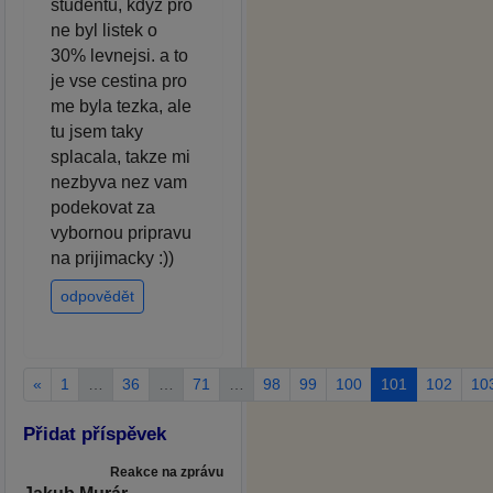
studentu, kdyz pro
ne byl listek o
30% levnejsi. a to
je vse cestina pro
me byla tezka, ale
tu jsem taky
splacala, takze mi
nezbyva nez vam
podekovat za
vybornou pripravu
na prijimacky :))
odpovědět
«
1
…
36
…
71
…
98
99
100
101
102
10
Přidat příspěvek
Reakce na zprávu