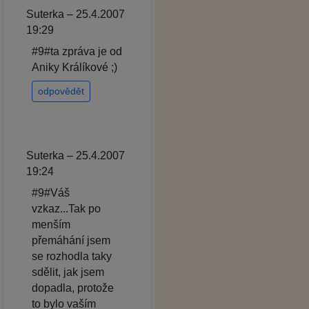
Suterka – 25.4.2007
19:29
#9#ta zpráva je od
Aniky Králíkové ;)
odpovědět
Suterka – 25.4.2007
19:24
#9#Váš
vzkaz...Tak po
menším
přemáhání jsem
se rozhodla taky
sdělit, jak jsem
dopadla, protože
to bylo vaším