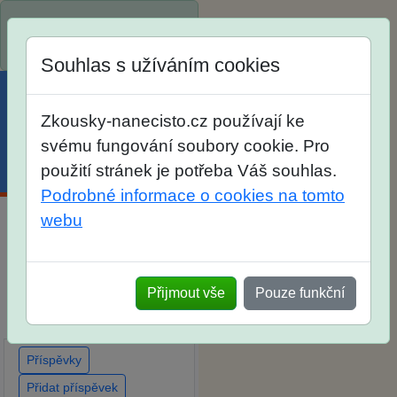
Spustili jsme přihlašování
na školní rok 2026/2027!
Souhlas s užíváním cookies
Zkousky-nanecisto.cz používají ke
svému fungování soubory cookie. Pro
použití stránek je potřeba Váš souhlas.
Menu
Účet
Košík
Podrobné informace o cookies na tomto
webu
Diskuse Jak jste dopadli u
zkoušek na SŠ? Vaše
ohlasy po skutečných
Přijmout vše
Pouze funkční
přijímacích zkouškách
Příspěvky
Přidat příspěvek