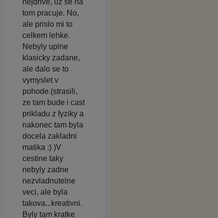
nejdrive, uz se na
tom pracuje. No,
ale prislo mi to
celkem lehke.
Nebyly uplne
klasicky zadane,
ale dalo se to
vymyslet v
pohode.(strasili,
ze tam bude i cast
prikladu z fyziky a
nakonec tam byla
docela zakladni
matika :) )V
cestine taky
nebyly zadne
nezvladnutelne
veci, ale byla
takova...kreativni.
Byly tam kratke