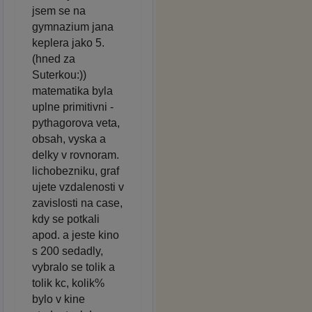
jsem se na
gymnazium jana
keplera jako 5.
(hned za
Suterkou:))
matematika byla
uplne primitivni -
pythagorova veta,
obsah, vyska a
delky v rovnoram.
lichobezniku, graf
ujete vzdalenosti v
zavislosti na case,
kdy se potkali
apod. a jeste kino
s 200 sedadly,
vybralo se tolik a
tolik kc, kolik%
bylo v kine