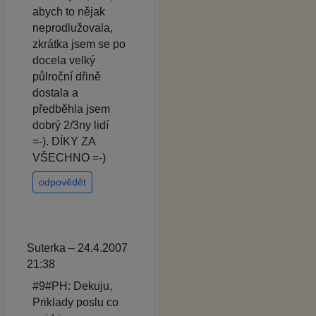
abych to nějak
neprodlužovala,
zkrátka jsem se po
docela velký
půlroční dřině
dostala a
předběhla jsem
dobrý 2/3ny lidí
=-). DÍKY ZA
VŠECHNO =-)
odpovědět
Suterka – 24.4.2007
21:38
#9#PH: Dekuju,
Priklady poslu co