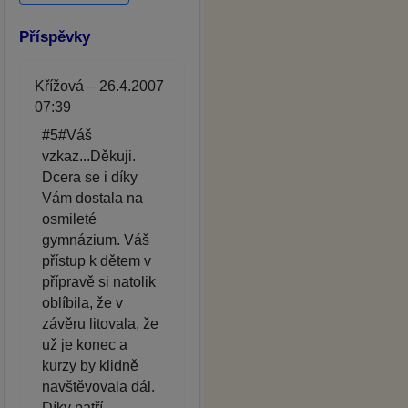
Příspěvky
Křížová – 26.4.2007
07:39
#5#Váš
vzkaz...Děkuji.
Dcera se i díky
Vám dostala na
osmileté
gymnázium. Váš
přístup k dětem v
přípravě si natolik
oblíbila, že v
závěru litovala, že
už je konec a
kurzy by klidně
navštěvovala dál.
Díky patří