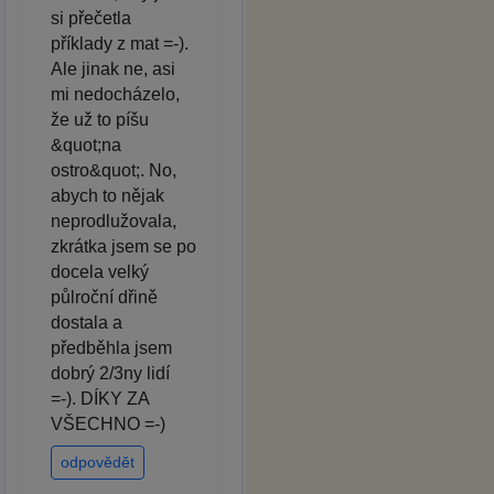
si přečetla
příklady z mat =-).
Ale jinak ne, asi
mi nedocházelo,
že už to píšu
&quot;na
ostro&quot;. No,
abych to nějak
neprodlužovala,
zkrátka jsem se po
docela velký
půlroční dřině
dostala a
předběhla jsem
dobrý 2/3ny lidí
=-). DÍKY ZA
VŠECHNO =-)
odpovědět