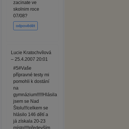
zacinate ve
skolnim roce
07/08?
odpovědět
Lucie Kratochvílová
– 25.4.2007 20:01
#5#Vaše
přípravné testy mi
pomohli k dostání
na
gymnázium!!!!!Hlásila
jsem se Nad
Štolu!!!celkem se
hlásilo 146 dětí a
já získala 20-23
místo!!!!především