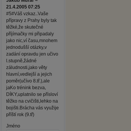
Jakub Murár –
21.4.2005 07:25
#5#Váš vzkaz..Vaše
přípravy z Prahy byly tak
těžké,že skutečné
příjímačky mi připadaly
jako nic,ví času,mnohem
jednodušší otázky,v
zadání opravdu jen učivo
l.stupně,žádné
záludnosti,jako věty
hlavní,vedlejší a jejich
poměr(učívo 8.tř.),ale
jaKo trénink bezva,
DÍKY,uplatnilo se přísloví
těžko na cvičišti,lehko na
bojišti.Brácha vás využije
příští rok (9.tř)
Jméno