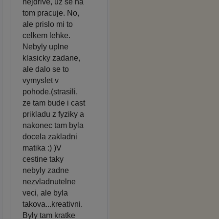
nejdrive, uz se na
tom pracuje. No,
ale prislo mi to
celkem lehke.
Nebyly uplne
klasicky zadane,
ale dalo se to
vymyslet v
pohode.(strasili,
ze tam bude i cast
prikladu z fyziky a
nakonec tam byla
docela zakladni
matika :) )V
cestine taky
nebyly zadne
nezvladnutelne
veci, ale byla
takova...kreativni.
Byly tam kratke