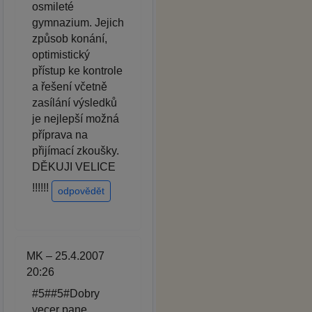
osmileté
gymnazium. Jejich
způsob konání,
optimistický
přístup ke kontrole
a řešení včetně
zasílání výsledků
je nejlepší možná
příprava na
přijímací zkoušky.
DĚKUJI VELICE
!!!!!!
odpovědět
MK – 25.4.2007
20:26
#5##5#Dobry
vecer pane