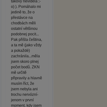
takový neviděla ;-
o) ). Pomáhalo mi
jedině to, že o
přestávce na
chodbách měli
ostatní většinou
podobnej pocit...
Pak přišla čeština,
a ta mě (jako vždy
a pokaždé)
zachránila...měla
jsem skoro plnej
počet bodů. ZKN
mě určitě
připravily a hlavně
musím říct, že
jsem nebyla ani
trochu nervózní-
jenom v první
moment, kdy jsem