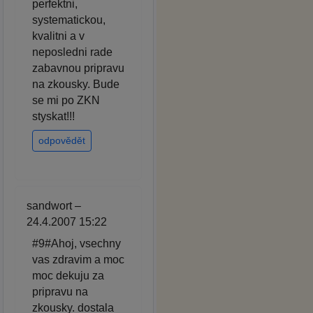
perfektni,
systematickou,
kvalitni a v
neposledni rade
zabavnou pripravu
na zkousky. Bude
se mi po ZKN
styskat!!!
odpovědět
sandwort –
24.4.2007 15:22
#9#Ahoj, vsechny
vas zdravim a moc
moc dekuju za
pripravu na
zkousky. dostala