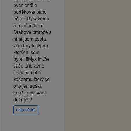
bych chtěla
poděkovat panu
učiteli Ryšavému
a paní učitelce
Drábové,protože s
nimi jsem psala
všechny testy na
kterých jsem
byla!!!!!Myslím,že
vaše přípravné
testy pomohli
každému,který se
o to jen trošku
snažil moc vám
děkuji!!!!!
odpovědět