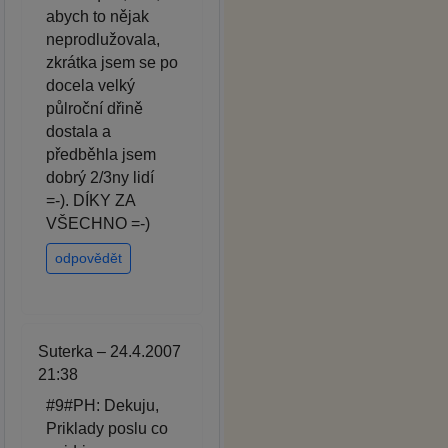
abych to nějak
neprodlužovala,
zkrátka jsem se po
docela velký
půlroční dřině
dostala a
předběhla jsem
dobrý 2/3ny lidí
=-). DÍKY ZA
VŠECHNO =-)
odpovědět
Suterka – 24.4.2007
21:38
#9#PH: Dekuju,
Priklady poslu co