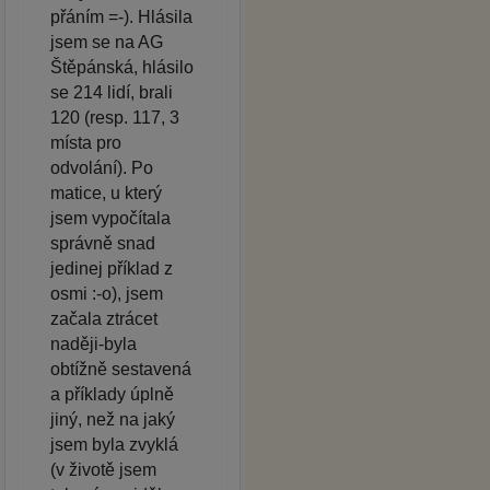
přáním =-). Hlásila
jsem se na AG
Štěpánská, hlásilo
se 214 lidí, brali
120 (resp. 117, 3
místa pro
odvolání). Po
matice, u který
jsem vypočítala
správně snad
jedinej příklad z
osmi :-o), jsem
začala ztrácet
naději-byla
obtížně sestavená
a příklady úplně
jiný, než na jaký
jsem byla zvyklá
(v životě jsem