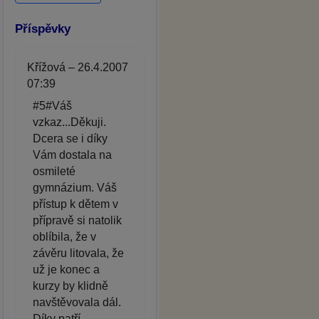
Příspěvky
Křížová – 26.4.2007
07:39
#5#Váš
vzkaz...Děkuji.
Dcera se i díky
Vám dostala na
osmileté
gymnázium. Váš
přístup k dětem v
přípravě si natolik
oblíbila, že v
závěru litovala, že
už je konec a
kurzy by klidně
navštěvovala dál.
Díky patří