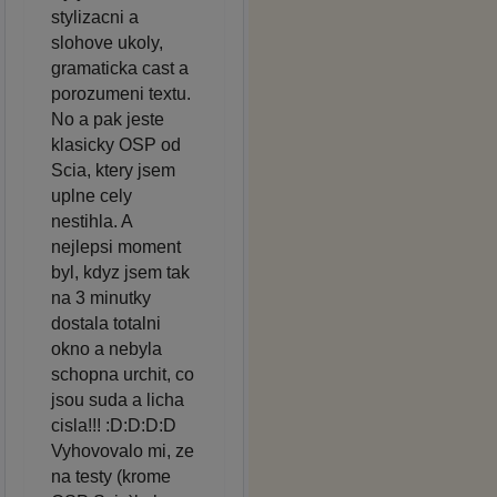
stylizacni a
slohove ukoly,
gramaticka cast a
porozumeni textu.
No a pak jeste
klasicky OSP od
Scia, ktery jsem
uplne cely
nestihla. A
nejlepsi moment
byl, kdyz jsem tak
na 3 minutky
dostala totalni
okno a nebyla
schopna urchit, co
jsou suda a licha
cisla!!! :D:D:D:D
Vyhovovalo mi, ze
na testy (krome