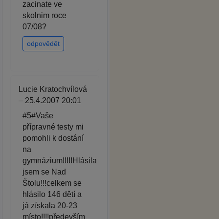
zacinate ve
skolnim roce
07/08?
odpovědět
Lucie Kratochvílová
– 25.4.2007 20:01
#5#Vaše
přípravné testy mi
pomohli k dostání
na
gymnázium!!!!!Hlásila
jsem se Nad
Štolu!!!celkem se
hlásilo 146 dětí a
já získala 20-23
místo!!!!především