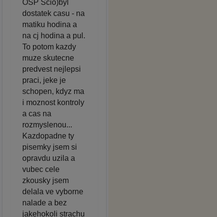
OSP Scio)byl
dostatek casu - na
matiku hodina a
na cj hodina a pul.
To potom kazdy
muze skutecne
predvest nejlepsi
praci, jeke je
schopen, kdyz ma
i moznost kontroly
a cas na
rozmyslenou...
Kazdopadne ty
pisemky jsem si
opravdu uzila a
vubec cele
zkousky jsem
delala ve vyborne
nalade a bez
jakehokoli strachu