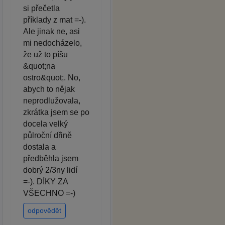
si přečetla
příklady z mat =-).
Ale jinak ne, asi
mi nedocházelo,
že už to píšu
&quot;na
ostro&quot;. No,
abych to nějak
neprodlužovala,
zkrátka jsem se po
docela velký
půlroční dřině
dostala a
předběhla jsem
dobrý 2/3ny lidí
=-). DÍKY ZA
VŠECHNO =-)
odpovědět