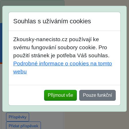
Spustili jsme přihlašování
na školní rok 2026/2027!
Souhlas s užíváním cookies
Zkousky-nanecisto.cz používají ke
svému fungování soubory cookie. Pro
použití stránek je potřeba Váš souhlas.
Menu
Účet
Košík
Podrobné informace o cookies na tomto
webu
Diskuse Jak jste dopadli u
zkoušek na SŠ? Vaše
ohlasy po skutečných
Přijmout vše
Pouze funkční
přijímacích zkouškách
Příspěvky
Přidat příspěvek