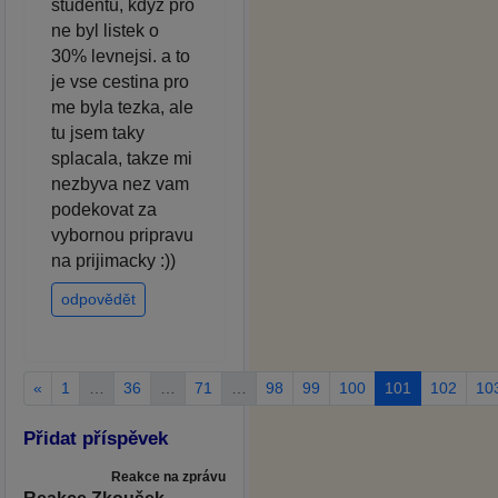
studentu, kdyz pro
ne byl listek o
30% levnejsi. a to
je vse cestina pro
me byla tezka, ale
tu jsem taky
splacala, takze mi
nezbyva nez vam
podekovat za
vybornou pripravu
na prijimacky :))
odpovědět
«
1
…
36
…
71
…
98
99
100
101
102
10
Přidat příspěvek
Reakce na zprávu