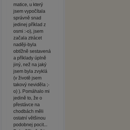
matice, u který
jsem vypočítala
správně snad
jedinej příklad z
osmi :-o), jsem
začala ztrácet
naději-byla
obtížně sestavená
a příklady úplně
jiný, než na jaký
jsem byla zvyklá
(v životě jsem
takový neviděla ;-
o) ). Pomáhalo mi
jedině to, že o
přestávce na
chodbách měli
ostatní většinou
podobnej pocit...