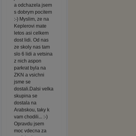
a odchazela jsem
s dobrym pocitem
:-) Myslim, ze na
Keplerovi mate
letos asi celkem
dost lidi. Od nas
ze skoly nas tam
slo 6 lidi a vetsina
z nich aspon
parkrat byla na
ZKN a vsichni
jsme se
dostali.Dalsi velka
skupina se
dostala na
Arabskou, taky k
vam chodili... :-)
Opravdu jsem
moc vdecna za