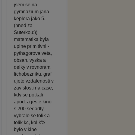
jsem se na
gymnazium jana
keplera jako 5.
(hned za
Suterkou:))
matematika byla
uplne primitivni -
pythagorova veta,
obsah, vyska a
delky v rovnoram.
lichobezniku, graf
ujete vzdalenosti v
zavislosti na case,
kdy se potkali
apod. a jeste kino
s 200 sedadly,
vybralo se tolik a
tolik kc, kolik%
bylo v kine