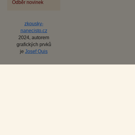
Odběr novinek
zkousky-
nanecisto.cz
2024, autorem
grafických prvků
je
Josef Quis