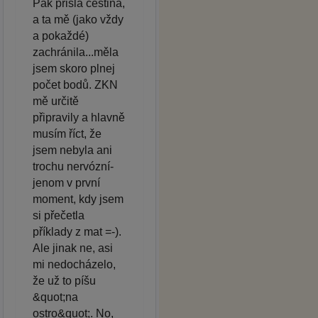
Pak přišla čeština,
a ta mě (jako vždy
a pokaždé)
zachránila...měla
jsem skoro plnej
počet bodů. ZKN
mě určitě
připravily a hlavně
musím říct, že
jsem nebyla ani
trochu nervózní-
jenom v první
moment, kdy jsem
si přečetla
příklady z mat =-).
Ale jinak ne, asi
mi nedocházelo,
že už to píšu
&quot;na
ostro&quot;. No,