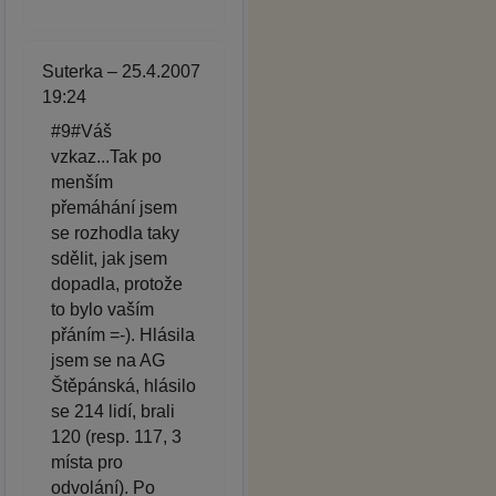
Suterka – 25.4.2007
19:24
#9#Váš
vzkaz...Tak po
menším
přemáhání jsem
se rozhodla taky
sdělit, jak jsem
dopadla, protože
to bylo vaším
přáním =-). Hlásila
jsem se na AG
Štěpánská, hlásilo
se 214 lidí, brali
120 (resp. 117, 3
místa pro
odvolání). Po