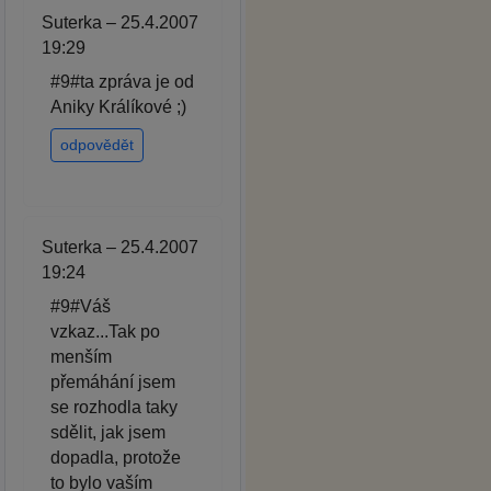
Suterka – 25.4.2007
19:29
#9#ta zpráva je od
Aniky Králíkové ;)
odpovědět
Suterka – 25.4.2007
19:24
#9#Váš
vzkaz...Tak po
menším
přemáhání jsem
se rozhodla taky
sdělit, jak jsem
dopadla, protože
to bylo vaším