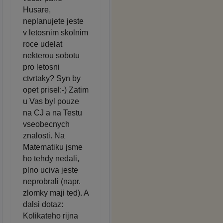
Husare,
neplanujete jeste
v letosnim skolnim
roce udelat
nekterou sobotu
pro letosni
ctvrtaky? Syn by
opet prisel:-) Zatim
u Vas byl pouze
na CJ a na Testu
vseobecnych
znalosti. Na
Matematiku jsme
ho tehdy nedali,
plno uciva jeste
neprobrali (napr.
zlomky maji ted). A
dalsi dotaz:
Kolikateho rijna