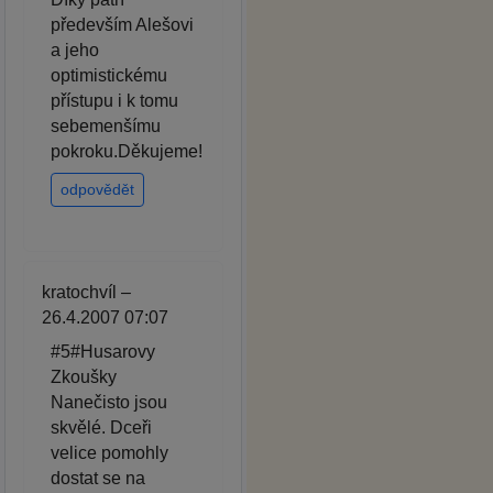
především Alešovi
a jeho
optimistickému
přístupu i k tomu
sebemenšímu
pokroku.Děkujeme!
odpovědět
kratochvíl –
26.4.2007 07:07
#5#Husarovy
Zkoušky
Nanečisto jsou
skvělé. Dceři
velice pomohly
dostat se na