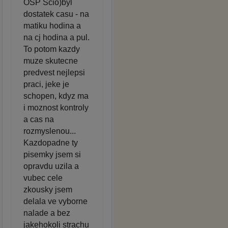
OSP Scio)byl
dostatek casu - na
matiku hodina a
na cj hodina a pul.
To potom kazdy
muze skutecne
predvest nejlepsi
praci, jeke je
schopen, kdyz ma
i moznost kontroly
a cas na
rozmyslenou...
Kazdopadne ty
pisemky jsem si
opravdu uzila a
vubec cele
zkousky jsem
delala ve vyborne
nalade a bez
jakehokoli strachu