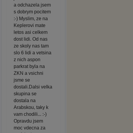
a odchazela jsem
s dobrym pocitem
:-) Myslim, ze na
Keplerovi mate
letos asi celkem
dost lidi. Od nas
ze skoly nas tam
slo 6 lidi a vetsina
z nich aspon
parkrat byla na
ZKN a vsichni
jsme se
dostali.Dalsi velka
skupina se
dostala na
Arabskou, taky k
vam chodili... :-)
Opravdu jsem
moc vdecna za