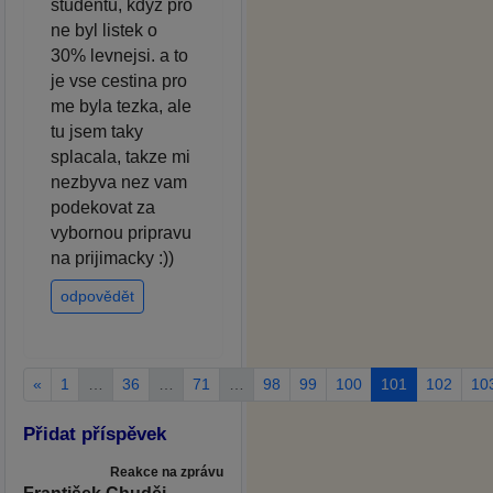
studentu, kdyz pro
ne byl listek o
30% levnejsi. a to
je vse cestina pro
me byla tezka, ale
tu jsem taky
splacala, takze mi
nezbyva nez vam
podekovat za
vybornou pripravu
na prijimacky :))
odpovědět
«
1
…
36
…
71
…
98
99
100
101
102
10
Přidat příspěvek
Reakce na zprávu