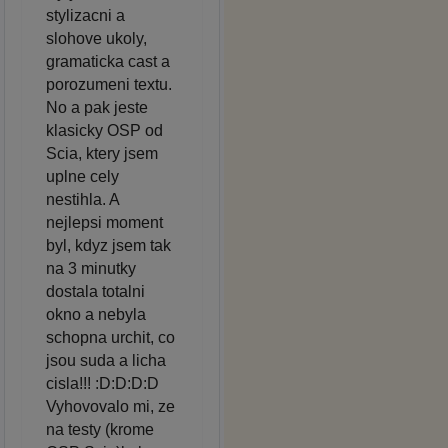
stylizacni a
slohove ukoly,
gramaticka cast a
porozumeni textu.
No a pak jeste
klasicky OSP od
Scia, ktery jsem
uplne cely
nestihla. A
nejlepsi moment
byl, kdyz jsem tak
na 3 minutky
dostala totalni
okno a nebyla
schopna urchit, co
jsou suda a licha
cisla!!! :D:D:D:D
Vyhovovalo mi, ze
na testy (krome