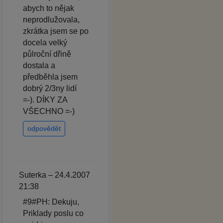
abych to nějak
neprodlužovala,
zkrátka jsem se po
docela velký
půlroční dřině
dostala a
předběhla jsem
dobrý 2/3ny lidí
=-). DÍKY ZA
VŠECHNO =-)
odpovědět
Suterka – 24.4.2007
21:38
#9#PH: Dekuju,
Priklady poslu co