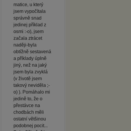
matice, u který
jsem vypočítala
správně snad
jedinej příklad z
osmi :-o), jsem
začala ztrácet
naději-byla
obtížně sestavená
a příklady úplně
jiný, než na jaký
jsem byla zvyklá
(v životě jsem
takový neviděla ;-
o) ). Pomáhalo mi
jedině to, že o
přestávce na
chodbách měli
ostatní většinou
podobnej pocit...