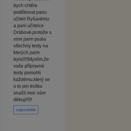
bych chtěla
poděkovat panu
učiteli Ryšavému
a paní učitelce
Drábové,protože s
nimi jsem psala
všechny testy na
kterých jsem
byla!!!!!Myslím,že
vaše přípravné
testy pomohli
každému,který se
o to jen trošku
snažil moc vám
děkuji!!!!!
odpovědět