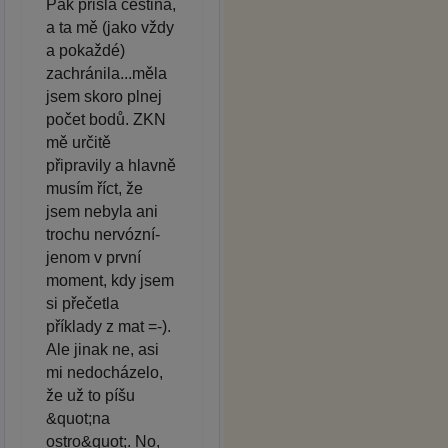
Pak přišla čeština,
a ta mě (jako vždy
a pokaždé)
zachránila...měla
jsem skoro plnej
počet bodů. ZKN
mě určitě
připravily a hlavně
musím říct, že
jsem nebyla ani
trochu nervózní-
jenom v první
moment, kdy jsem
si přečetla
příklady z mat =-).
Ale jinak ne, asi
mi nedocházelo,
že už to píšu
&quot;na
ostro&quot;. No,