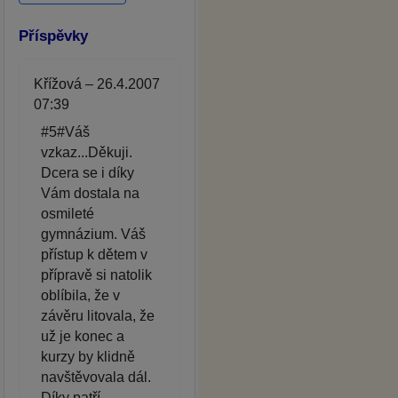
Příspěvky
Křížová – 26.4.2007
07:39
#5#Váš
vzkaz...Děkuji.
Dcera se i díky
Vám dostala na
osmileté
gymnázium. Váš
přístup k dětem v
přípravě si natolik
oblíbila, že v
závěru litovala, že
už je konec a
kurzy by klidně
navštěvovala dál.
Díky patří