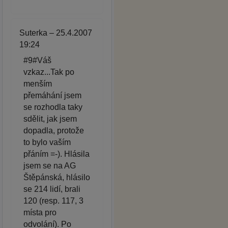
Suterka – 25.4.2007
19:24
#9#Váš
vzkaz...Tak po
menším
přemáhání jsem
se rozhodla taky
sdělit, jak jsem
dopadla, protože
to bylo vaším
přáním =-). Hlásila
jsem se na AG
Štěpánská, hlásilo
se 214 lidí, brali
120 (resp. 117, 3
místa pro
odvolání). Po