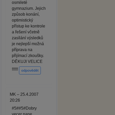
osmileté
gymnazium. Jejich
způsob konání,
optimistický
přístup ke kontrole
a řešení včetně
zasílání výsledků
je nejlepší možná
příprava na
přijímací zkoušky.
DĚKUJI VELICE
!!!!!!
odpovědět
MK – 25.4.2007
20:26
#5##5#Dobry
vecer pane