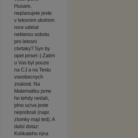
Husare,
neplanujete jeste
v letosnim skolnim
roce udelat
nekterou sobotu
pro letosni
ctvrtaky? Syn by
opet prisel:-) Zatim
u Vas byl pouze
na CJ a na Testu
vseobecnych
znalosti. Na
Matematiku jsme
ho tehdy nedali,
plno uciva jeste
neprobrali (napr.
zlomky maji ted). A
dalsi dotaz:
Kolikateho rijna