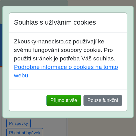
Spustili jsme přihlašování
na školní rok 2026/2027!
Souhlas s užíváním cookies
Zkousky-nanecisto.cz používají ke
svému fungování soubory cookie. Pro
použití stránek je potřeba Váš souhlas.
Menu
Účet
Košík
Podrobné informace o cookies na tomto
webu
Diskuse Jak jste dopadli u
zkoušek na SŠ? Vaše
ohlasy po skutečných
Přijmout vše
Pouze funkční
přijímacích zkouškách
Příspěvky
Přidat příspěvek