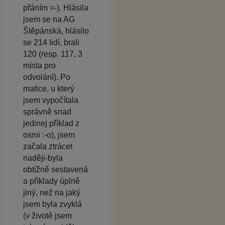
přáním =-). Hlásila
jsem se na AG
Štěpánská, hlásilo
se 214 lidí, brali
120 (resp. 117, 3
místa pro
odvolání). Po
matice, u který
jsem vypočítala
správně snad
jedinej příklad z
osmi :-o), jsem
začala ztrácet
naději-byla
obtížně sestavená
a příklady úplně
jiný, než na jaký
jsem byla zvyklá
(v životě jsem