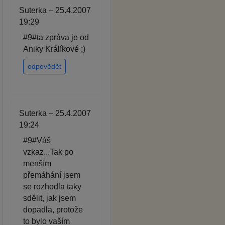
Suterka – 25.4.2007
19:29
#9#ta zpráva je od
Aniky Králíkové ;)
odpovědět
Suterka – 25.4.2007
19:24
#9#Váš
vzkaz...Tak po
menším
přemáhání jsem
se rozhodla taky
sdělit, jak jsem
dopadla, protože
to bylo vaším