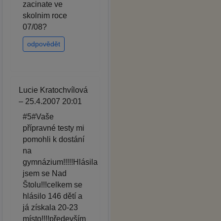
zacinate ve
skolnim roce
07/08?
odpovědět
Lucie Kratochvílová
– 25.4.2007 20:01
#5#Vaše
přípravné testy mi
pomohli k dostání
na
gymnázium!!!!!Hlásila
jsem se Nad
Štolu!!!celkem se
hlásilo 146 dětí a
já získala 20-23
místo!!!!především