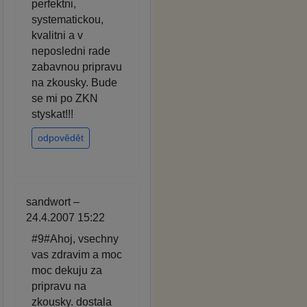
perfektni,
systematickou,
kvalitni a v
neposledni rade
zabavnou pripravu
na zkousky. Bude
se mi po ZKN
styskat!!!
odpovědět
sandwort –
24.4.2007 15:22
#9#Ahoj, vsechny
vas zdravim a moc
moc dekuju za
pripravu na
zkousky. dostala