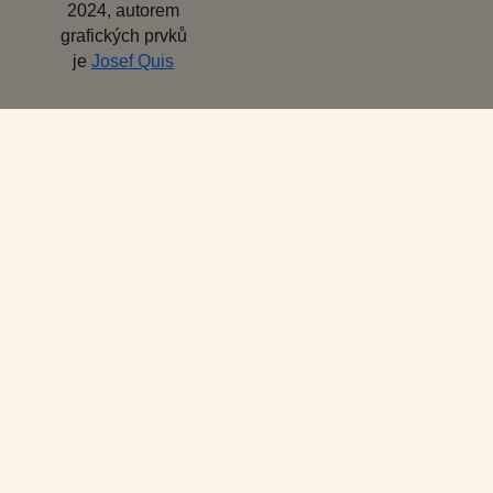
2024, autorem
grafických prvků
je
Josef Quis