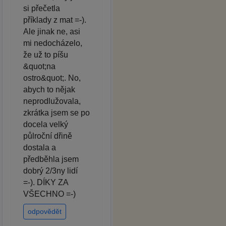
si přečetla
příklady z mat =-).
Ale jinak ne, asi
mi nedocházelo,
že už to píšu
&quot;na
ostro&quot;. No,
abych to nějak
neprodlužovala,
zkrátka jsem se po
docela velký
půlroční dřině
dostala a
předběhla jsem
dobrý 2/3ny lidí
=-). DÍKY ZA
VŠECHNO =-)
odpovědět