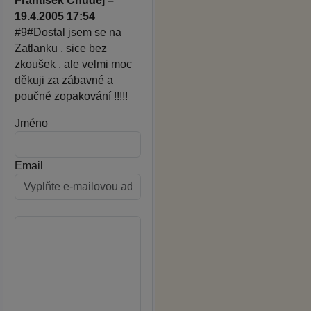
František Chuděj –
19.4.2005 17:54
#9#Dostal jsem se na
Zatlanku , sice bez
zkoušek , ale velmi moc
děkuji za zábavné a
poučné zopakování !!!!!
Jméno
Email