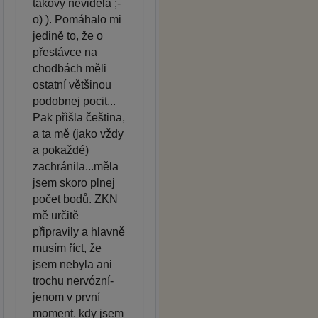
takový neviděla ;-
o) ). Pomáhalo mi
jedině to, že o
přestávce na
chodbách měli
ostatní většinou
podobnej pocit...
Pak přišla čeština,
a ta mě (jako vždy
a pokaždé)
zachránila...měla
jsem skoro plnej
počet bodů. ZKN
mě určitě
připravily a hlavně
musím říct, že
jsem nebyla ani
trochu nervózní-
jenom v první
moment, kdy jsem