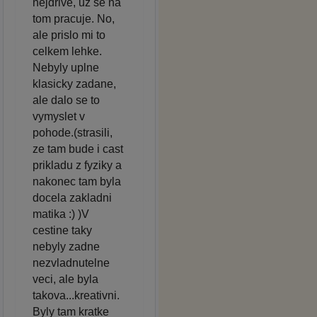
nejdrive, uz se na
tom pracuje. No,
ale prislo mi to
celkem lehke.
Nebyly uplne
klasicky zadane,
ale dalo se to
vymyslet v
pohode.(strasili,
ze tam bude i cast
prikladu z fyziky a
nakonec tam byla
docela zakladni
matika :) )V
cestine taky
nebyly zadne
nezvladnutelne
veci, ale byla
takova...kreativni.
Byly tam kratke