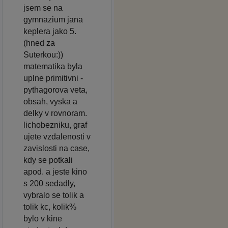
jsem se na
gymnazium jana
keplera jako 5.
(hned za
Suterkou:))
matematika byla
uplne primitivni -
pythagorova veta,
obsah, vyska a
delky v rovnoram.
lichobezniku, graf
ujete vzdalenosti v
zavislosti na case,
kdy se potkali
apod. a jeste kino
s 200 sedadly,
vybralo se tolik a
tolik kc, kolik%
bylo v kine