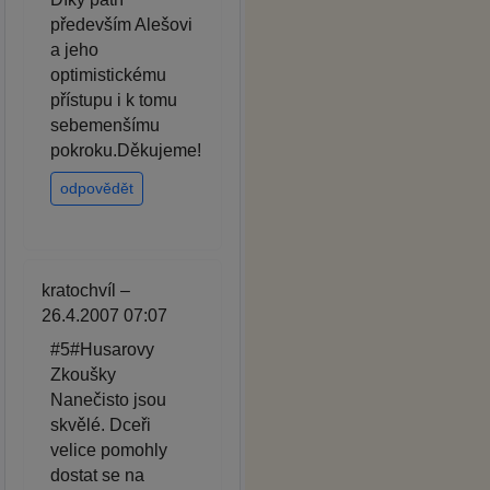
především Alešovi
a jeho
optimistickému
přístupu i k tomu
sebemenšímu
pokroku.Děkujeme!
odpovědět
kratochvíl –
26.4.2007 07:07
#5#Husarovy
Zkoušky
Nanečisto jsou
skvělé. Dceři
velice pomohly
dostat se na