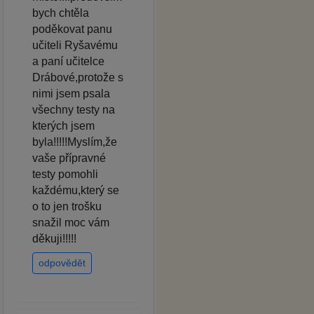
bych chtěla
poděkovat panu
učiteli Ryšavému
a paní učitelce
Drábové,protože s
nimi jsem psala
všechny testy na
kterých jsem
byla!!!!!Myslím,že
vaše přípravné
testy pomohli
každému,který se
o to jen trošku
snažil moc vám
děkuji!!!!!
odpovědět