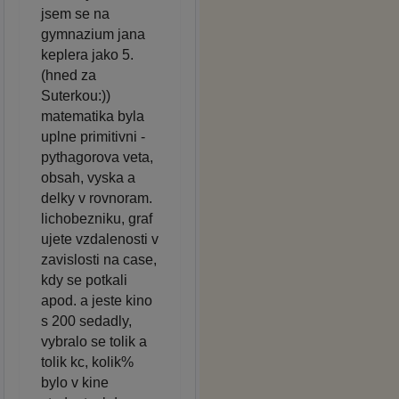
jsem se na
gymnazium jana
keplera jako 5.
(hned za
Suterkou:))
matematika byla
uplne primitivni -
pythagorova veta,
obsah, vyska a
delky v rovnoram.
lichobezniku, graf
ujete vzdalenosti v
zavislosti na case,
kdy se potkali
apod. a jeste kino
s 200 sedadly,
vybralo se tolik a
tolik kc, kolik%
bylo v kine