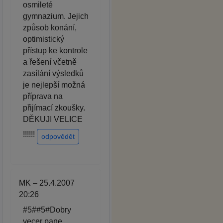
osmileté
gymnazium. Jejich
způsob konání,
optimistický
přístup ke kontrole
a řešení včetně
zasílání výsledků
je nejlepší možná
příprava na
přijímací zkoušky.
DĚKUJI VELICE
!!!!!!
odpovědět
MK – 25.4.2007
20:26
#5##5#Dobry
vecer pane