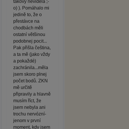
takový neviděla ;-
o) ). Pomáhalo mi
jedině to, že o
přestávce na
chodbách měli
ostatní většinou
podobnej pocit...
Pak přišla čeština,
a ta mě (jako vždy
a pokaždé)
zachránila...měla
jsem skoro plnej
počet bodů. ZKN
mě určitě
připravily a hlavně
musím říct, že
jsem nebyla ani
trochu nervózní-
jenom v první
moment, kdy jsem