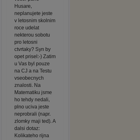
Husare,
neplanujete jeste
v letosnim skolnim
roce udelat
nekterou sobotu
pro letosni
ctvrtaky? Syn by
opet prisel:-) Zatim
u Vas byl pouze
na CJ a na Testu
vseobecnych
znalosti. Na
Matematiku jsme
ho tehdy nedali,
plno uciva jeste
neprobrali (napr.
zlomky maji ted). A
dalsi dotaz:
Kolikateho rijna