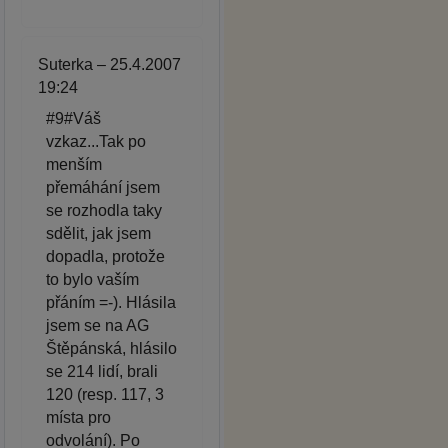
Suterka – 25.4.2007
19:24
#9#Váš
vzkaz...Tak po
menším
přemáhání jsem
se rozhodla taky
sdělit, jak jsem
dopadla, protože
to bylo vaším
přáním =-). Hlásila
jsem se na AG
Štěpánská, hlásilo
se 214 lidí, brali
120 (resp. 117, 3
místa pro
odvolání). Po