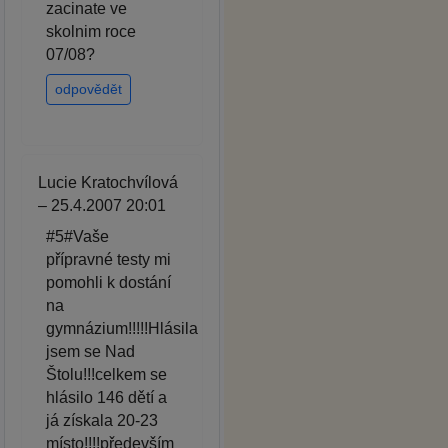
zacinate ve
skolnim roce
07/08?
odpovědět
Lucie Kratochvílová
– 25.4.2007 20:01
#5#Vaše
přípravné testy mi
pomohli k dostání
na
gymnázium!!!!!Hlásila
jsem se Nad
Štolu!!!celkem se
hlásilo 146 dětí a
já získala 20-23
místo!!!!především