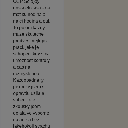
OSP Scio)byl
dostatek casu - na
matiku hodina a
na cj hodina a pul.
To potom kazdy
muze skutecne
predvest nejlepsi
praci, jeke je
schopen, kdyz ma
i moznost kontroly
a cas na
rozmyslenou...
Kazdopadne ty
pisemky jsem si
opravdu uzila a
vubec cele
zkousky jsem
delala ve vyborne
nalade a bez
jakehokoli strachu