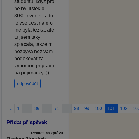
studentu, kdyz pro
ne byl listek o
30% levnejsi. a to
je vse cestina pro
me byla tezka, ale
tu jsem taky
splacala, takze mi
nezbyva nez vam
podekovat za
vybornou pripravu
na prijimacky :))
odpovědět
«
1
…
36
…
71
…
98
99
100
101
102
10
Přidat příspěvek
Reakce na zprávu