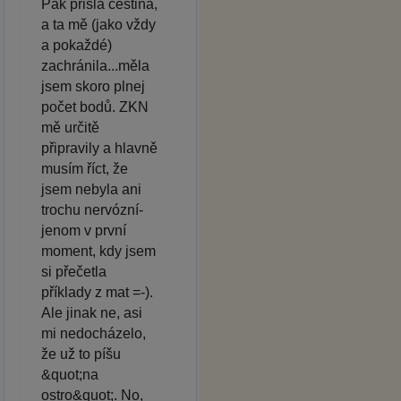
Pak přišla čeština,
a ta mě (jako vždy
a pokaždé)
zachránila...měla
jsem skoro plnej
počet bodů. ZKN
mě určitě
připravily a hlavně
musím říct, že
jsem nebyla ani
trochu nervózní-
jenom v první
moment, kdy jsem
si přečetla
příklady z mat =-).
Ale jinak ne, asi
mi nedocházelo,
že už to píšu
&quot;na
ostro&quot;. No,