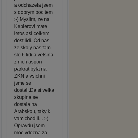
a odchazela jsem
s dobrym pocitem
:-) Myslim, ze na
Keplerovi mate
letos asi celkem
dost lidi. Od nas
ze skoly nas tam
slo 6 lidi a vetsina
z nich aspon
parkrat byla na
ZKN a vsichni
jsme se
dostali.Dalsi velka
skupina se
dostala na
Arabskou, taky k
vam chodili... :-)
Opravdu jsem
moc vdecna za