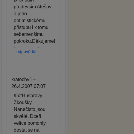
především Alešovi
a jeho
optimistickému
přístupu i k tomu
sebemenšímu
pokroku.Děkujeme!
odpovědět
kratochvíl –
26.4.2007 07:07
#5#Husarovy
Zkoušky
Nanečisto jsou
skvělé. Dceři
velice pomohly
dostat se na