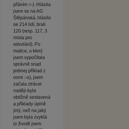
přáním =-). Hlásila
jsem se na AG
Štěpánská, hlásilo
se 214 lidí, brali
120 (resp. 117, 3
místa pro
odvolání). Po
matice, u který
jsem vypočítala
správně snad
jedinej příklad z
osmi :-o), jsem
začala ztrácet
naději-byla
obtížně sestavená
a příklady úplně
jiný, než na jaký
jsem byla zvyklá
(v životě jsem