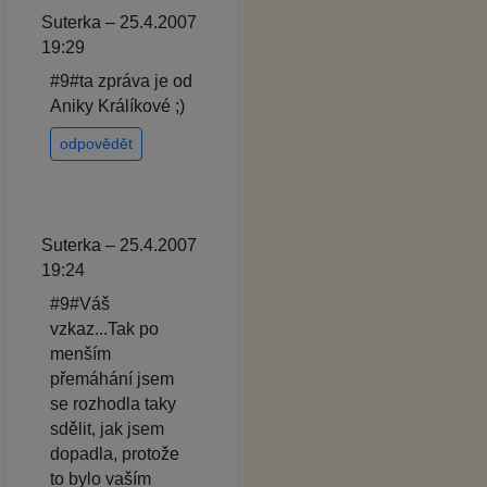
Suterka – 25.4.2007
19:29
#9#ta zpráva je od
Aniky Králíkové ;)
odpovědět
Suterka – 25.4.2007
19:24
#9#Váš
vzkaz...Tak po
menším
přemáhání jsem
se rozhodla taky
sdělit, jak jsem
dopadla, protože
to bylo vaším