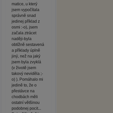
matice, u který
jsem vypočítala
správně snad
jedinej příklad z
osmi :-o), jsem
začala ztrácet
naději-byla
obtížně sestavená
a příklady úplně
jiný, než na jaký
jsem byla zvyklá
(v životě jsem
takový neviděla ;-
o) ). Pomáhalo mi
jedině to, že o
přestávce na
chodbách měli
ostatní většinou
podobnej pocit...