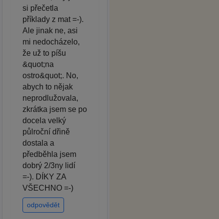
si přečetla
příklady z mat =-).
Ale jinak ne, asi
mi nedocházelo,
že už to píšu
&quot;na
ostro&quot;. No,
abych to nějak
neprodlužovala,
zkrátka jsem se po
docela velký
půlroční dřině
dostala a
předběhla jsem
dobrý 2/3ny lidí
=-). DÍKY ZA
VŠECHNO =-)
odpovědět