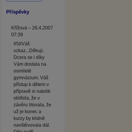
Příspěvky
Křížová – 26.4.2007
07:39
#5#Váš
vzkaz...Děkuji.
Dcera se i díky
Vám dostala na
osmileté
gymnázium. Váš
přístup k dětem v
přípravě si natolik
oblíbila, že v
závěru litovala, že
už je konec a
kurzy by klidně
navštěvovala dál.
Díky patří