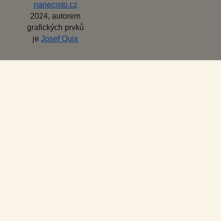
nanecisto.cz
2024, autorem
grafických prvků
je
Josef Quis