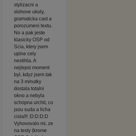
stylizacni a
slohove ukoly,
gramaticka cast a
porozumeni textu.
No a pak jeste
klasicky OSP od
Scia, ktery jsem
uplne cely
nestihla. A
nejlepsi moment
byl, kdyz jsem tak
na 3 minutky
dostala totalni
okno a nebyla
schopna urchit, co
jsou suda a licha
cisla!!! :D:D:D:D
Vyhovovalo mi, ze
na testy (krome