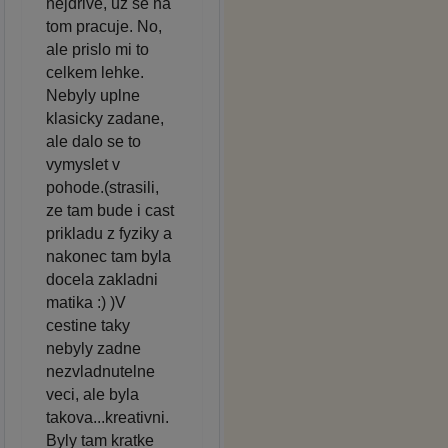
nejdrive, uz se na
tom pracuje. No,
ale prislo mi to
celkem lehke.
Nebyly uplne
klasicky zadane,
ale dalo se to
vymyslet v
pohode.(strasili,
ze tam bude i cast
prikladu z fyziky a
nakonec tam byla
docela zakladni
matika :) )V
cestine taky
nebyly zadne
nezvladnutelne
veci, ale byla
takova...kreativni.
Byly tam kratke