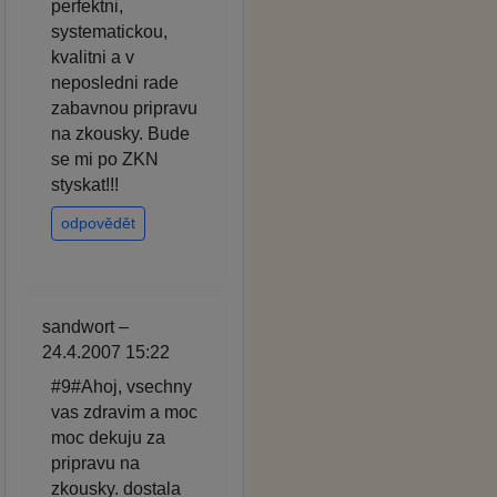
perfektni,
systematickou,
kvalitni a v
neposledni rade
zabavnou pripravu
na zkousky. Bude
se mi po ZKN
styskat!!!
odpovědět
sandwort –
24.4.2007 15:22
#9#Ahoj, vsechny
vas zdravim a moc
moc dekuju za
pripravu na
zkousky. dostala