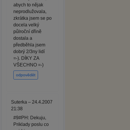
abych to nějak
neprodlužovala,
zkrátka jsem se po
docela velký
půlroční dřině
dostala a
předběhla jsem
dobrý 2/3ny lidí
=-). DÍKY ZA
VŠECHNO =-)
odpovědět
Suterka – 24.4.2007
21:38
#9#PH: Dekuju,
Priklady poslu co