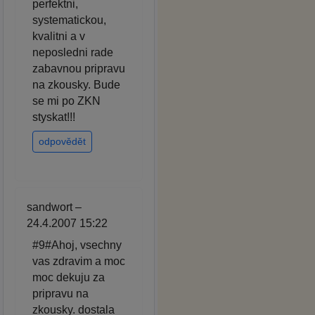
perfektni,
systematickou,
kvalitni a v
neposledni rade
zabavnou pripravu
na zkousky. Bude
se mi po ZKN
styskat!!!
odpovědět
sandwort –
24.4.2007 15:22
#9#Ahoj, vsechny
vas zdravim a moc
moc dekuju za
pripravu na
zkousky. dostala