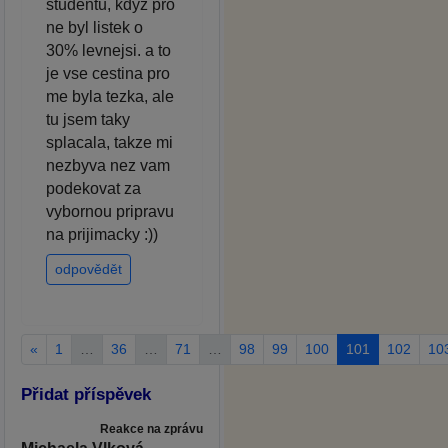
studentu, kdyz pro
ne byl listek o
30% levnejsi. a to
je vse cestina pro
me byla tezka, ale
tu jsem taky
splacala, takze mi
nezbyva nez vam
podekovat za
vybornou pripravu
na prijimacky :))
odpovědět
«
1
…
36
…
71
…
98
99
100
101
102
10
Přidat příspěvek
Reakce na zprávu