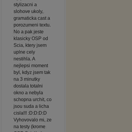
stylizacni a
slohove ukoly,
gramaticka cast a
porozumeni textu.
No a pak jeste
klasicky OSP od
Scia, ktery jsem
uplne cely
nestihla. A
nejlepsi moment
byl, kdyz jsem tak
na 3 minutky
dostala totalni
okno a nebyla
schopna urchit, co
jsou suda a licha
cisla!!! :D:D:D:D
Vyhovovalo mi, ze
na testy (krome