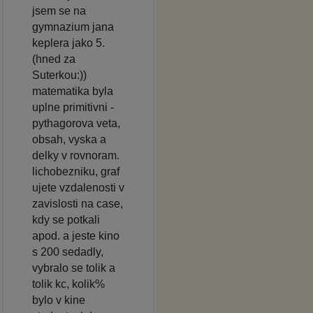
jsem se na
gymnazium jana
keplera jako 5.
(hned za
Suterkou:))
matematika byla
uplne primitivni -
pythagorova veta,
obsah, vyska a
delky v rovnoram.
lichobezniku, graf
ujete vzdalenosti v
zavislosti na case,
kdy se potkali
apod. a jeste kino
s 200 sedadly,
vybralo se tolik a
tolik kc, kolik%
bylo v kine