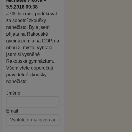
Michaela Vlková –
5.5.2016 09:38
#7#Chci moc poděkovat
za sobotní zkoušky
nanečisto. Byla jsem
přijata na Rakouské
gymnázium a na GOP, na
obou 3. misto. Vybrala
jsem si vysněné
Rakouské gymnázium.
Všem vřele doporučuji
pravidelné zkoušky
nanečisto.
Jméno
Email