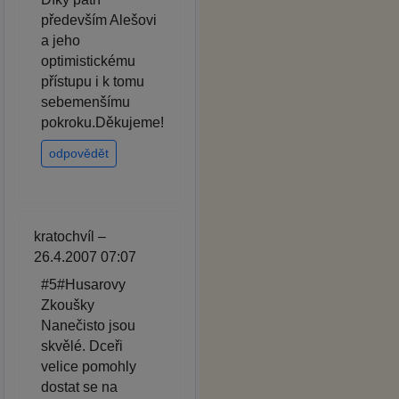
především Alešovi
a jeho
optimistickému
přístupu i k tomu
sebemenšímu
pokroku.Děkujeme!
odpovědět
kratochvíl –
26.4.2007 07:07
#5#Husarovy
Zkoušky
Nanečisto jsou
skvělé. Dceři
velice pomohly
dostat se na