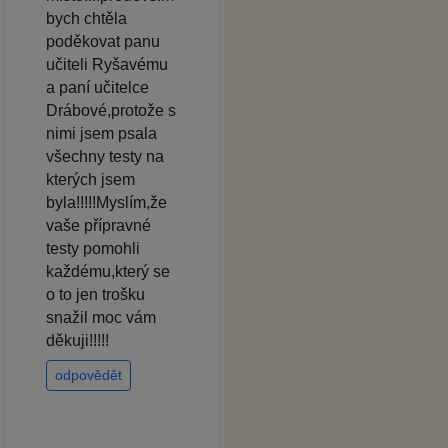
bych chtěla
poděkovat panu
učiteli Ryšavému
a paní učitelce
Drábové,protože s
nimi jsem psala
všechny testy na
kterých jsem
byla!!!!!Myslím,že
vaše přípravné
testy pomohli
každému,který se
o to jen trošku
snažil moc vám
děkuji!!!!!
odpovědět