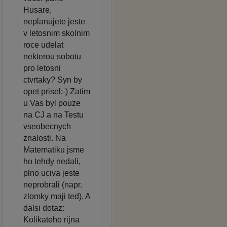
Husare,
neplanujete jeste
v letosnim skolnim
roce udelat
nekterou sobotu
pro letosni
ctvrtaky? Syn by
opet prisel:-) Zatim
u Vas byl pouze
na CJ a na Testu
vseobecnych
znalosti. Na
Matematiku jsme
ho tehdy nedali,
plno uciva jeste
neprobrali (napr.
zlomky maji ted). A
dalsi dotaz:
Kolikateho rijna