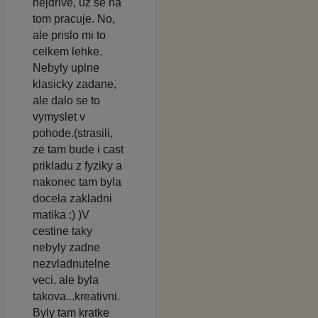
nejdrive, uz se na
tom pracuje. No,
ale prislo mi to
celkem lehke.
Nebyly uplne
klasicky zadane,
ale dalo se to
vymyslet v
pohode.(strasili,
ze tam bude i cast
prikladu z fyziky a
nakonec tam byla
docela zakladni
matika :) )V
cestine taky
nebyly zadne
nezvladnutelne
veci, ale byla
takova...kreativni.
Byly tam kratke