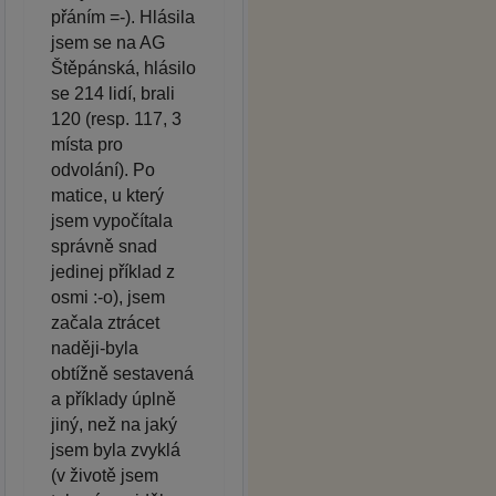
přáním =-). Hlásila
jsem se na AG
Štěpánská, hlásilo
se 214 lidí, brali
120 (resp. 117, 3
místa pro
odvolání). Po
matice, u který
jsem vypočítala
správně snad
jedinej příklad z
osmi :-o), jsem
začala ztrácet
naději-byla
obtížně sestavená
a příklady úplně
jiný, než na jaký
jsem byla zvyklá
(v životě jsem