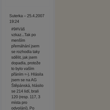
Suterka – 25.4.2007
19:24
#9#Váš
vzkaz...Tak po
menším
přemáhání jsem
se rozhodla taky
sdělit, jak jsem
dopadla, protože
to bylo vaším
přáním =-). Hlásila
jsem se na AG
Štěpánská, hlásilo
se 214 lidí, brali
120 (resp. 117, 3
místa pro
odvolání). Po