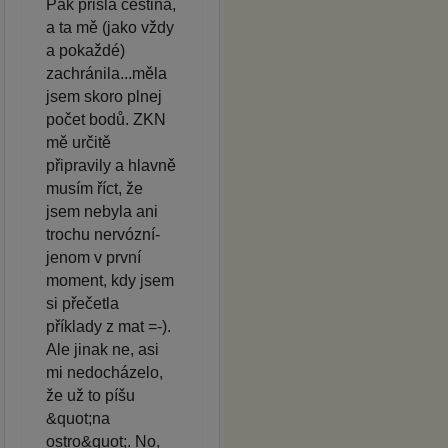
Pak přišla čeština,
a ta mě (jako vždy
a pokaždé)
zachránila...měla
jsem skoro plnej
počet bodů. ZKN
mě určitě
připravily a hlavně
musím říct, že
jsem nebyla ani
trochu nervózní-
jenom v první
moment, kdy jsem
si přečetla
příklady z mat =-).
Ale jinak ne, asi
mi nedocházelo,
že už to píšu
&quot;na
ostro&quot;. No,