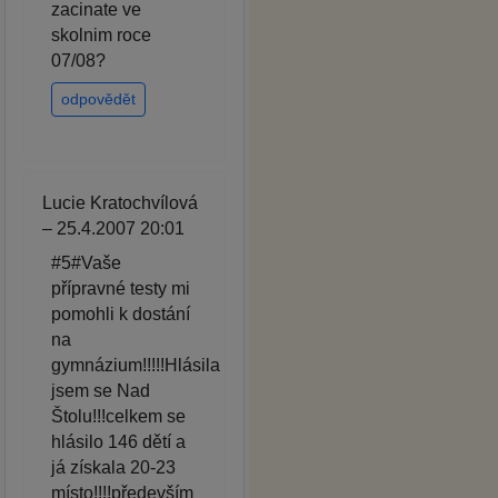
zacinate ve
skolnim roce
07/08?
odpovědět
Lucie Kratochvílová
– 25.4.2007 20:01
#5#Vaše
přípravné testy mi
pomohli k dostání
na
gymnázium!!!!!Hlásila
jsem se Nad
Štolu!!!celkem se
hlásilo 146 dětí a
já získala 20-23
místo!!!!především