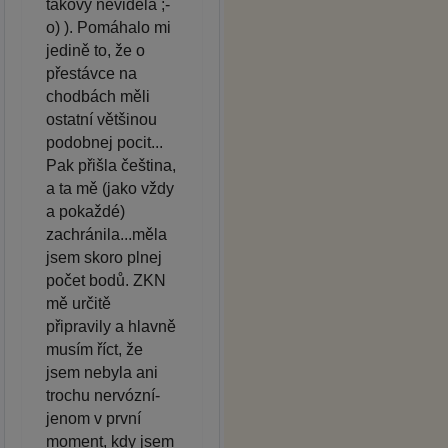
takový neviděla ;-
o) ). Pomáhalo mi
jedině to, že o
přestávce na
chodbách měli
ostatní většinou
podobnej pocit...
Pak přišla čeština,
a ta mě (jako vždy
a pokaždé)
zachránila...měla
jsem skoro plnej
počet bodů. ZKN
mě určitě
připravily a hlavně
musím říct, že
jsem nebyla ani
trochu nervózní-
jenom v první
moment, kdy jsem