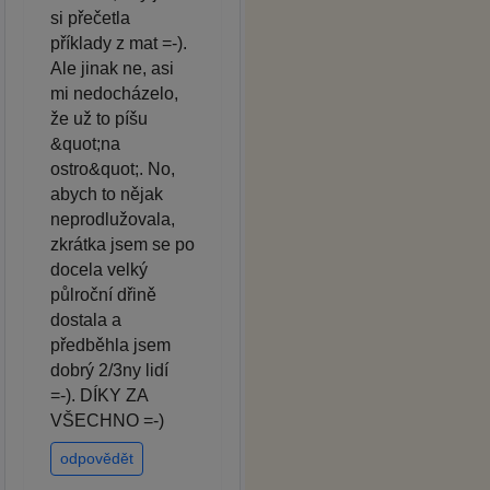
si přečetla
příklady z mat =-).
Ale jinak ne, asi
mi nedocházelo,
že už to píšu
&quot;na
ostro&quot;. No,
abych to nějak
neprodlužovala,
zkrátka jsem se po
docela velký
půlroční dřině
dostala a
předběhla jsem
dobrý 2/3ny lidí
=-). DÍKY ZA
VŠECHNO =-)
odpovědět