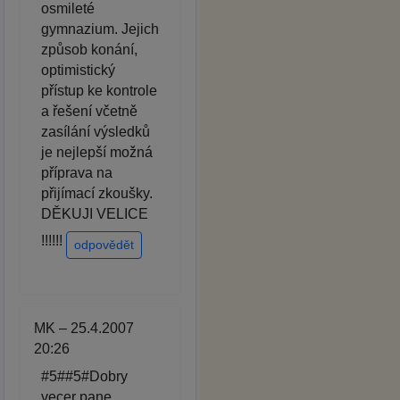
osmileté
gymnazium. Jejich
způsob konání,
optimistický
přístup ke kontrole
a řešení včetně
zasílání výsledků
je nejlepší možná
příprava na
přijímací zkoušky.
DĚKUJI VELICE
!!!!!!
odpovědět
MK – 25.4.2007
20:26
#5##5#Dobry
vecer pane