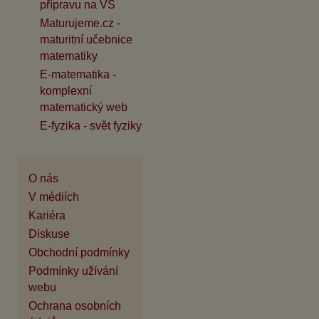
přípravu na VŠ
Maturujeme.cz -
maturitní učebnice
matematiky
E-matematika -
komplexní
matematický web
E-fyzika - svět fyziky
O nás
V médiích
Kariéra
Diskuse
Obchodní podmínky
Podmínky užívání
webu
Ochrana osobních