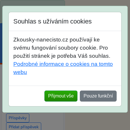
Spustili jsme přihlašování
na školní rok 2026/2027!
Souhlas s užíváním cookies
Zkousky-nanecisto.cz používají ke
svému fungování soubory cookie. Pro
použití stránek je potřeba Váš souhlas.
Menu
Účet
Košík
Podrobné informace o cookies na tomto
webu
Diskuse Jak jste dopadli u
zkoušek na SŠ? Vaše
ohlasy po skutečných
Přijmout vše
Pouze funkční
přijímacích zkouškách
Příspěvky
Přidat příspěvek