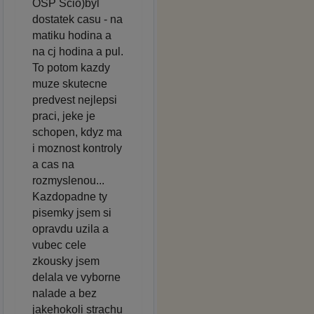
OSP Scio)byl
dostatek casu - na
matiku hodina a
na cj hodina a pul.
To potom kazdy
muze skutecne
predvest nejlepsi
praci, jeke je
schopen, kdyz ma
i moznost kontroly
a cas na
rozmyslenou...
Kazdopadne ty
pisemky jsem si
opravdu uzila a
vubec cele
zkousky jsem
delala ve vyborne
nalade a bez
jakehokoli strachu