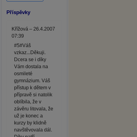
Příspěvky
Křížová – 26.4.2007
07:39
#5#Váš
vzkaz...Děkuji.
Dcera se i díky
Vám dostala na
osmileté
gymnázium. Váš
přístup k dětem v
přípravě si natolik
oblíbila, že v
závěru litovala, že
už je konec a
kurzy by klidně
navštěvovala dál.
Díky patří