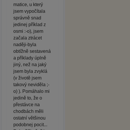
matice, u který
jsem vypočítala
správně snad
jedinej příklad z
osmi :-o), jsem
začala ztrácet
naději-byla
obtížně sestavená
a příklady úplně
jiný, než na jaký
jsem byla zvyklá
(v životě jsem
takový neviděla ;-
o) ). Pomáhalo mi
jedině to, že o
přestávce na
chodbách měli
ostatní většinou
podobnej pocit...