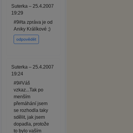
Suterka – 25.4.2007
19:29
#9#ta zpráva je od
Aniky Králíkové ;)
odpovědět
Suterka – 25.4.2007
19:24
#9#Váš
vzkaz...Tak po
menším
přemáhání jsem
se rozhodla taky
sdělit, jak jsem
dopadla, protože
to bylo vaším