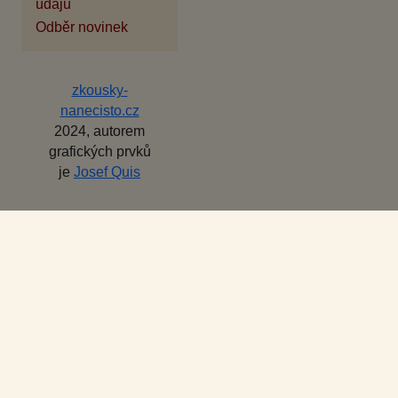
údajů
Odběr novinek
zkousky-
nanecisto.cz
2024, autorem
grafických prvků
je
Josef Quis