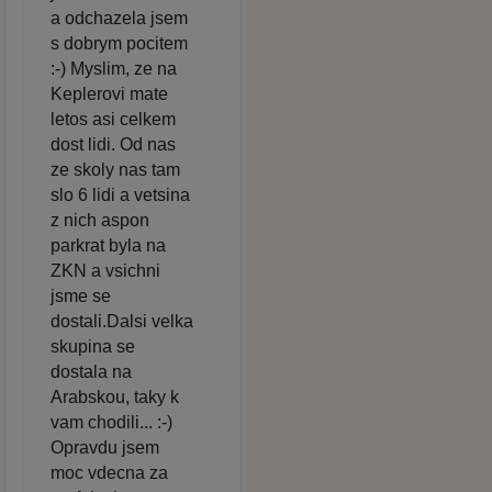
a odchazela jsem
s dobrym pocitem
:-) Myslim, ze na
Keplerovi mate
letos asi celkem
dost lidi. Od nas
ze skoly nas tam
slo 6 lidi a vetsina
z nich aspon
parkrat byla na
ZKN a vsichni
jsme se
dostali.Dalsi velka
skupina se
dostala na
Arabskou, taky k
vam chodili... :-)
Opravdu jsem
moc vdecna za