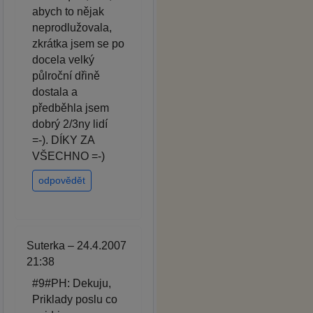
abych to nějak
neprodlužovala,
zkrátka jsem se po
docela velký
půlroční dřině
dostala a
předběhla jsem
dobrý 2/3ny lidí
=-). DÍKY ZA
VŠECHNO =-)
odpovědět
Suterka – 24.4.2007
21:38
#9#PH: Dekuju,
Priklady poslu co