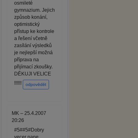
osmileté
gymnazium. Jejich
způsob konání,
optimistický
přístup ke kontrole
a řešení včetně
zasílání výsledků
je nejlepší možná
příprava na
přijímací zkoušky.
DĚKUJI VELICE
!!!!!!
odpovědět
MK – 25.4.2007
20:26
#5##5#Dobry
vecer pane