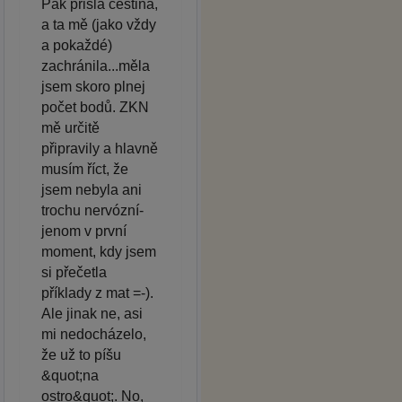
Pak přišla čeština,
a ta mě (jako vždy
a pokaždé)
zachránila...měla
jsem skoro plnej
počet bodů. ZKN
mě určitě
připravily a hlavně
musím říct, že
jsem nebyla ani
trochu nervózní-
jenom v první
moment, kdy jsem
si přečetla
příklady z mat =-).
Ale jinak ne, asi
mi nedocházelo,
že už to píšu
&quot;na
ostro&quot;. No,