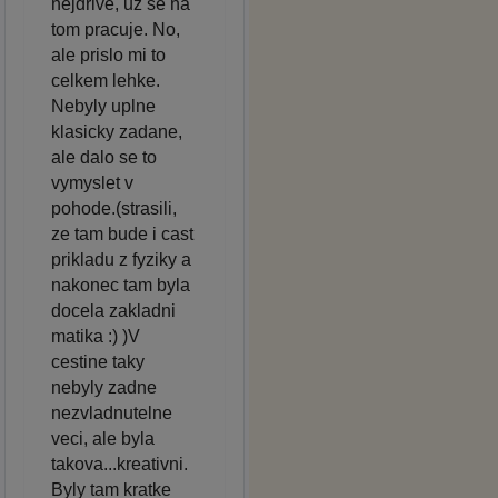
nejdrive, uz se na
tom pracuje. No,
ale prislo mi to
celkem lehke.
Nebyly uplne
klasicky zadane,
ale dalo se to
vymyslet v
pohode.(strasili,
ze tam bude i cast
prikladu z fyziky a
nakonec tam byla
docela zakladni
matika :) )V
cestine taky
nebyly zadne
nezvladnutelne
veci, ale byla
takova...kreativni.
Byly tam kratke