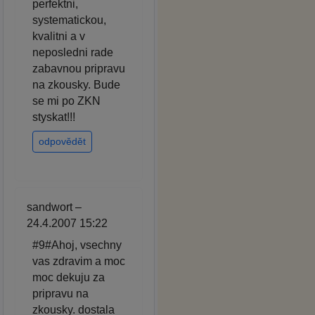
perfektni,
systematickou,
kvalitni a v
neposledni rade
zabavnou pripravu
na zkousky. Bude
se mi po ZKN
styskat!!!
odpovědět
sandwort –
24.4.2007 15:22
#9#Ahoj, vsechny
vas zdravim a moc
moc dekuju za
pripravu na
zkousky. dostala