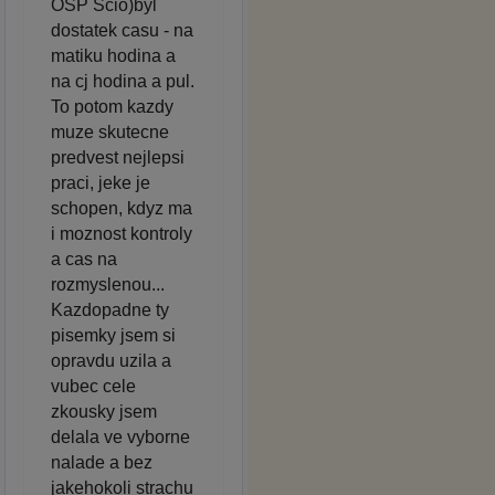
OSP Scio)byl
dostatek casu - na
matiku hodina a
na cj hodina a pul.
To potom kazdy
muze skutecne
predvest nejlepsi
praci, jeke je
schopen, kdyz ma
i moznost kontroly
a cas na
rozmyslenou...
Kazdopadne ty
pisemky jsem si
opravdu uzila a
vubec cele
zkousky jsem
delala ve vyborne
nalade a bez
jakehokoli strachu