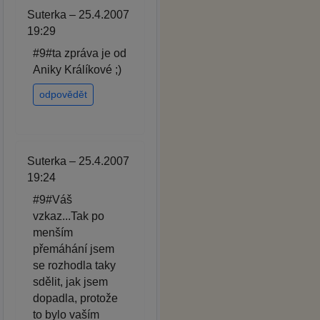
Suterka – 25.4.2007
19:29
#9#ta zpráva je od
Aniky Králíkové ;)
odpovědět
Suterka – 25.4.2007
19:24
#9#Váš
vzkaz...Tak po
menším
přemáhání jsem
se rozhodla taky
sdělit, jak jsem
dopadla, protože
to bylo vaším