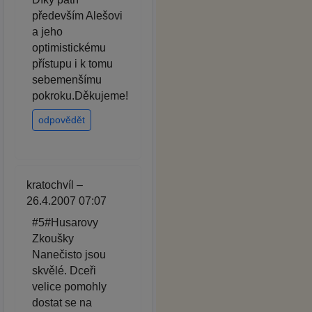
především Alešovi
a jeho
optimistickému
přístupu i k tomu
sebemenšímu
pokroku.Děkujeme!
odpovědět
kratochvíl –
26.4.2007 07:07
#5#Husarovy
Zkoušky
Nanečisto jsou
skvělé. Dceři
velice pomohly
dostat se na