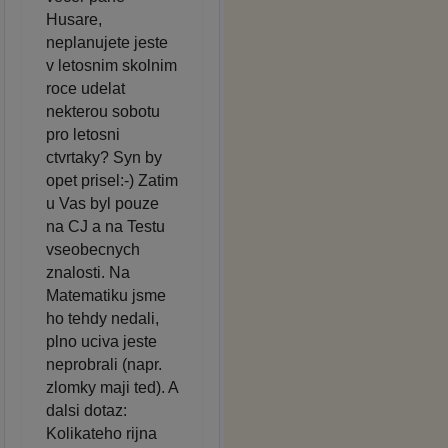
Husare,
neplanujete jeste
v letosnim skolnim
roce udelat
nekterou sobotu
pro letosni
ctvrtaky? Syn by
opet prisel:-) Zatim
u Vas byl pouze
na CJ a na Testu
vseobecnych
znalosti. Na
Matematiku jsme
ho tehdy nedali,
plno uciva jeste
neprobrali (napr.
zlomky maji ted). A
dalsi dotaz:
Kolikateho rijna