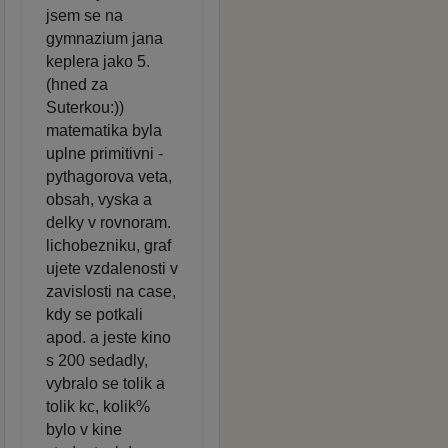
jsem se na
gymnazium jana
keplera jako 5.
(hned za
Suterkou:))
matematika byla
uplne primitivni -
pythagorova veta,
obsah, vyska a
delky v rovnoram.
lichobezniku, graf
ujete vzdalenosti v
zavislosti na case,
kdy se potkali
apod. a jeste kino
s 200 sedadly,
vybralo se tolik a
tolik kc, kolik%
bylo v kine