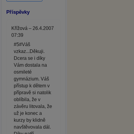
Příspěvky
Křížová – 26.4.2007
07:39
#5#Váš
vzkaz...Děkuji.
Dcera se i díky
Vám dostala na
osmileté
gymnázium. Váš
přístup k dětem v
přípravě si natolik
oblíbila, že v
závěru litovala, že
už je konec a
kurzy by klidně
navštěvovala dál.
Díky patří