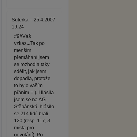
Suterka – 25.4.2007
19:24
#9#Váš
vzkaz...Tak po
menším
přemáhání jsem
se rozhodla taky
sdělit, jak jsem
dopadla, protože
to bylo vaším
přáním =-). Hlásila
jsem se na AG
Štěpánská, hlásilo
se 214 lidí, brali
120 (resp. 117, 3
místa pro
odvolání). Po