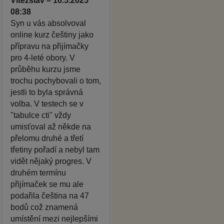
Vítězslav – 16.5.2025
08:38
Syn u vás absolvoval
online kurz češtiny jako
přípravu na přijímačky
pro 4-leté obory. V
průběhu kurzu jsme
trochu pochybovali o tom,
jestli to byla správná
volba. V testech se v
"tabulce cti" vždy
umisťoval až někde na
přelomu druhé a třetí
třetiny pořadí a nebyl tam
vidět nějaký progres. V
druhém termínu
přijímaček se mu ale
podařila čeština na 47
bodů což znamená
umístění mezi nejlepšími