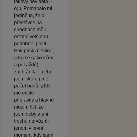
takový neviděla ;-
o) ). Pomáhalo mi
jedině to, že o
přestávce na
chodbách měli
ostatní většinou
podobnej pocit...
Pak přišla čeština,
a ta mě (jako vždy
a pokaždé)
zachránila...měla
jsem skoro plnej
počet bodů. ZKN
mě určitě
připravily a hlavně
musím říct, že
jsem nebyla ani
trochu nervózní-
jenom v první
moment, kdy jsem