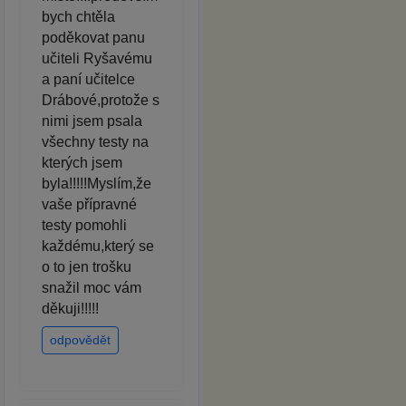
bych chtěla
poděkovat panu
učiteli Ryšavému
a paní učitelce
Drábové,protože s
nimi jsem psala
všechny testy na
kterých jsem
byla!!!!!Myslím,že
vaše přípravné
testy pomohli
každému,který se
o to jen trošku
snažil moc vám
děkuji!!!!!
odpovědět