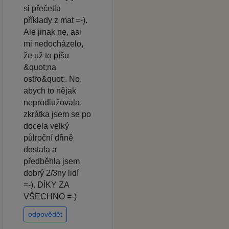
si přečetla
příklady z mat =-).
Ale jinak ne, asi
mi nedocházelo,
že už to píšu
&quot;na
ostro&quot;. No,
abych to nějak
neprodlužovala,
zkrátka jsem se po
docela velký
půlroční dřině
dostala a
předběhla jsem
dobrý 2/3ny lidí
=-). DÍKY ZA
VŠECHNO =-)
odpovědět