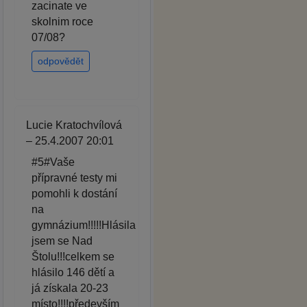
zacinate ve
skolnim roce
07/08?
odpovědět
Lucie Kratochvílová
– 25.4.2007 20:01
#5#Vaše
přípravné testy mi
pomohli k dostání
na
gymnázium!!!!!Hlásila
jsem se Nad
Štolu!!!celkem se
hlásilo 146 dětí a
já získala 20-23
místo!!!!především