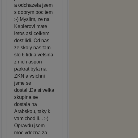
a odchazela jsem
s dobrym pocitem
:-) Myslim, ze na
Keplerovi mate
letos asi celkem
dost lidi. Od nas
ze skoly nas tam
slo 6 lidi a vetsina
z nich aspon
parkrat byla na
ZKN a vsichni
jsme se
dostali.Dalsi velka
skupina se
dostala na
Arabskou, taky k
vam chodili... :-)
Opravdu jsem
moc vdecna za