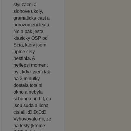
stylizacni a
slohove ukoly,
gramaticka cast a
porozumeni textu.
No a pak jeste
klasicky OSP od
Scia, ktery jsem
uplne cely
nestihla. A
nejlepsi moment
byl, kdyz jsem tak
na 3 minutky
dostala totalni
okno a nebyla
schopna urchit, co
jsou suda a licha
cisla!!! :D:D:D:D
Vyhovovalo mi, ze
na testy (krome