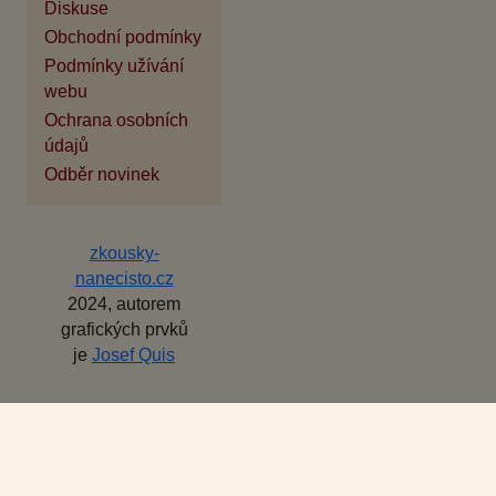
Diskuse
Obchodní podmínky
Podmínky užívání
webu
Ochrana osobních
údajů
Odběr novinek
zkousky-
nanecisto.cz
2024, autorem
grafických prvků
je
Josef Quis