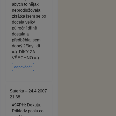
abych to nějak
neprodlužovala,
zkrátka jsem se po
docela velký
půlroční dřině
dostala a
předběhla jsem
dobrý 2/3ny lidí
=-). DÍKY ZA
VŠECHNO =-)
odpovědět
Suterka – 24.4.2007
21:38
#9#PH: Dekuju,
Priklady poslu co