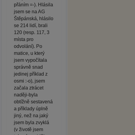
přáním =-). Hlásila
jsem se na AG
Štěpánská, hlásilo
se 214 lidí, brali
120 (resp. 117, 3
místa pro
odvolání). Po
matice, u který
jsem vypočítala
správně snad
jedinej příklad z
osmi :-o), jsem
začala ztrácet
naději-byla
obtížně sestavená
a příklady úplně
jiný, než na jaký
jsem byla zvyklá
(v životě jsem