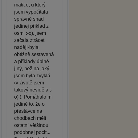
matice, u který
jsem vypočítala
správně snad
jedinej příklad z
osmi :-o), jsem
začala ztrácet
naději-byla
obtížně sestavená
a příklady úplně
jiný, než na jaký
jsem byla zvyklá
(v životě jsem
takový neviděla ;-
o) ). Pomáhalo mi
jedině to, že o
přestávce na
chodbách měli
ostatní většinou
podobnej pocit...