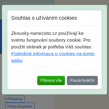
Spustili jsme přihlašování
na školní rok 2026/2027!
Souhlas s užíváním cookies
Zkousky-nanecisto.cz používají ke
svému fungování soubory cookie. Pro
použití stránek je potřeba Váš souhlas.
Menu
Účet
Košík
Podrobné informace o cookies na tomto
webu
Diskuse Jak jste dopadli u
zkoušek na SŠ? Vaše
ohlasy po skutečných
Přijmout vše
Pouze funkční
přijímacích zkouškách
Příspěvky
Přidat příspěvek