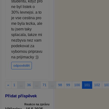
studentu, kdyz pro
ne byl listek o
30% levnejsi. a to
je vse cestina pro
me byla tezka, ale
tu jsem taky
splacala, takze mi
nezbyva nez vam
podekovat za
vybornou pripravu
na prijimacky :))
odpovědět
«
1
…
36
…
71
…
98
99
100
101
102
10
Přidat příspěvek
Reakce na zprávu