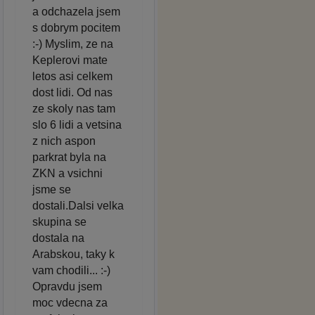
a odchazela jsem
s dobrym pocitem
:-) Myslim, ze na
Keplerovi mate
letos asi celkem
dost lidi. Od nas
ze skoly nas tam
slo 6 lidi a vetsina
z nich aspon
parkrat byla na
ZKN a vsichni
jsme se
dostali.Dalsi velka
skupina se
dostala na
Arabskou, taky k
vam chodili... :-)
Opravdu jsem
moc vdecna za