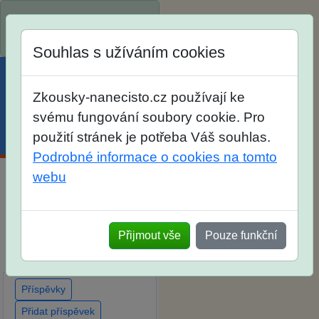
Spustili jsme přihlašování
na školní rok 2026/2027!
Souhlas s užíváním cookies
Zkousky-nanecisto.cz používají ke
svému fungování soubory cookie. Pro
použití stránek je potřeba Váš souhlas.
Menu
Účet
Košík
Podrobné informace o cookies na tomto
webu
Diskuse Jak jste dopadli u
zkoušek na SŠ? Vaše
ohlasy po skutečných
Přijmout vše
Pouze funkční
přijímacích zkouškách
Příspěvky
Přidat příspěvek