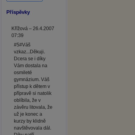
Příspěvky
Křížová – 26.4.2007
07:39
#5#Váš
vzkaz...Děkuji.
Dcera se i díky
Vám dostala na
osmileté
gymnázium. Váš
přístup k dětem v
přípravě si natolik
oblíbila, že v
závěru litovala, že
už je konec a
kurzy by klidně
navštěvovala dál.
Díky patří