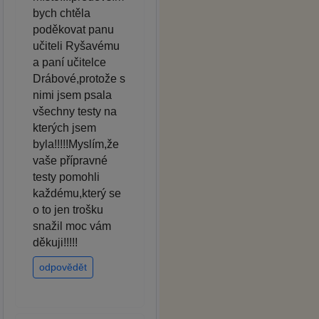
bych chtěla
poděkovat panu
učiteli Ryšavému
a paní učitelce
Drábové,protože s
nimi jsem psala
všechny testy na
kterých jsem
byla!!!!!Myslím,že
vaše přípravné
testy pomohli
každému,který se
o to jen trošku
snažil moc vám
děkuji!!!!!
odpovědět