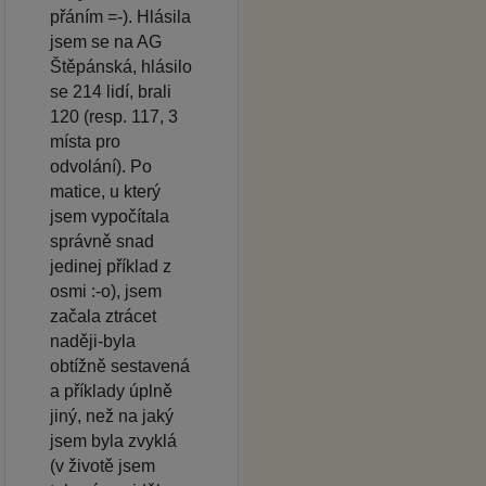
přáním =-). Hlásila
jsem se na AG
Štěpánská, hlásilo
se 214 lidí, brali
120 (resp. 117, 3
místa pro
odvolání). Po
matice, u který
jsem vypočítala
správně snad
jedinej příklad z
osmi :-o), jsem
začala ztrácet
naději-byla
obtížně sestavená
a příklady úplně
jiný, než na jaký
jsem byla zvyklá
(v životě jsem