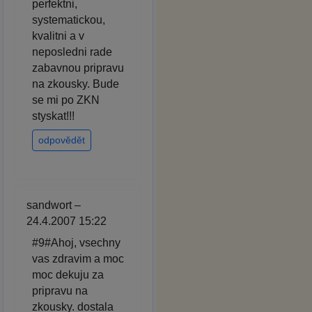
perfektni,
systematickou,
kvalitni a v
neposledni rade
zabavnou pripravu
na zkousky. Bude
se mi po ZKN
styskat!!!
odpovědět
sandwort –
24.4.2007 15:22
#9#Ahoj, vsechny
vas zdravim a moc
moc dekuju za
pripravu na
zkousky. dostala