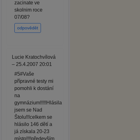
zacinate ve
skolnim roce
07/08?
odpovědět
Lucie Kratochvílová
– 25.4.2007 20:01
#5#Vaše
přípravné testy mi
pomohli k dostání
na
gymnázium!!!!!Hlásila
jsem se Nad
Štolu!!!celkem se
hlásilo 146 dětí a
já získala 20-23
místo!!!!především