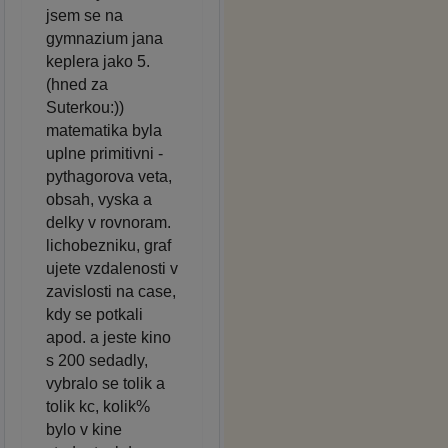
jsem se na
gymnazium jana
keplera jako 5.
(hned za
Suterkou:))
matematika byla
uplne primitivni -
pythagorova veta,
obsah, vyska a
delky v rovnoram.
lichobezniku, graf
ujete vzdalenosti v
zavislosti na case,
kdy se potkali
apod. a jeste kino
s 200 sedadly,
vybralo se tolik a
tolik kc, kolik%
bylo v kine