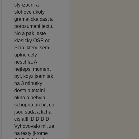
stylizacni a
slohove ukoly,
gramaticka cast a
porozumeni textu.
No a pak jeste
klasicky OSP od
Scia, ktery jsem
uplne cely
nestihla. A
nejlepsi moment
byl, kdyz jsem tak
na 3 minutky
dostala totalni
okno a nebyla
schopna urchit, co
jsou suda a licha
cisla!!! :D:D:D:D
Vyhovovalo mi, ze
na testy (krome