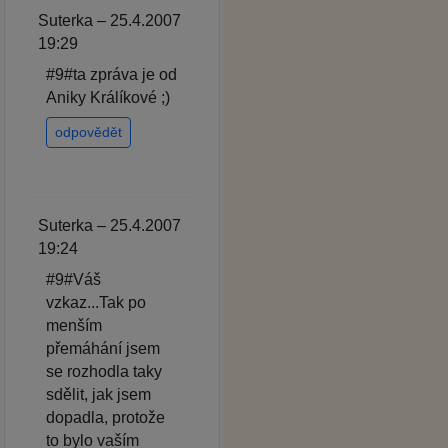
Suterka – 25.4.2007
19:29
#9#ta zpráva je od
Aniky Králíkové ;)
odpovědět
Suterka – 25.4.2007
19:24
#9#Váš
vzkaz...Tak po
menším
přemáhání jsem
se rozhodla taky
sdělit, jak jsem
dopadla, protože
to bylo vaším