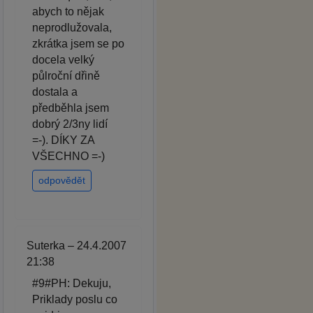
abych to nějak
neprodlužovala,
zkrátka jsem se po
docela velký
půlroční dřině
dostala a
předběhla jsem
dobrý 2/3ny lidí
=-). DÍKY ZA
VŠECHNO =-)
odpovědět
Suterka – 24.4.2007
21:38
#9#PH: Dekuju,
Priklady poslu co