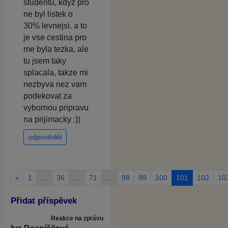
studentu, kdyz pro
ne byl listek o
30% levnejsi. a to
je vse cestina pro
me byla tezka, ale
tu jsem taky
splacala, takze mi
nezbyva nez vam
podekovat za
vybornou pripravu
na prijimacky :))
odpovědět
«
1
…
36
…
71
…
98
99
100
101
102
10
Přidat příspěvek
Reakce na zprávu