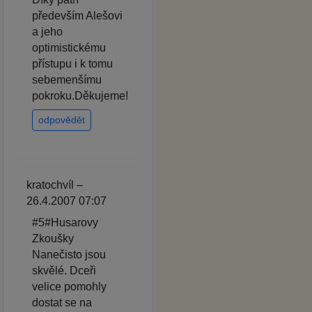
především Alešovi
a jeho
optimistickému
přístupu i k tomu
sebemenšímu
pokroku.Děkujeme!
odpovědět
kratochvíl –
26.4.2007 07:07
#5#Husarovy
Zkoušky
Nanečisto jsou
skvělé. Dceři
velice pomohly
dostat se na