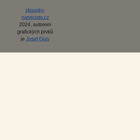
zkousky-
nanecisto.cz
2024, autorem
grafických prvků
je
Josef Quis