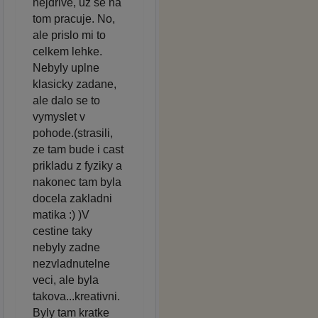
nejdrive, uz se na
tom pracuje. No,
ale prislo mi to
celkem lehke.
Nebyly uplne
klasicky zadane,
ale dalo se to
vymyslet v
pohode.(strasili,
ze tam bude i cast
prikladu z fyziky a
nakonec tam byla
docela zakladni
matika :) )V
cestine taky
nebyly zadne
nezvladnutelne
veci, ale byla
takova...kreativni.
Byly tam kratke