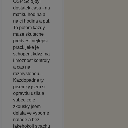
OSP Scio)byl
dostatek casu - na
matiku hodina a
na cj hodina a pul.
To potom kazdy
muze skutecne
predvest nejlepsi
praci, jeke je
schopen, kdyz ma
i moznost kontroly
a cas na
rozmyslenou...
Kazdopadne ty
pisemky jsem si
opravdu uzila a
vubec cele
zkousky jsem
delala ve vyborne
nalade a bez
jakehokoli strachu