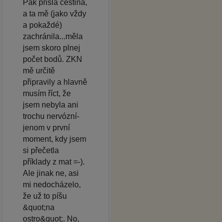
Pak přišla čeština,
a ta mě (jako vždy
a pokaždé)
zachránila...měla
jsem skoro plnej
počet bodů. ZKN
mě určitě
připravily a hlavně
musím říct, že
jsem nebyla ani
trochu nervózní-
jenom v první
moment, kdy jsem
si přečetla
příklady z mat =-).
Ale jinak ne, asi
mi nedocházelo,
že už to píšu
&quot;na
ostro&quot;. No,