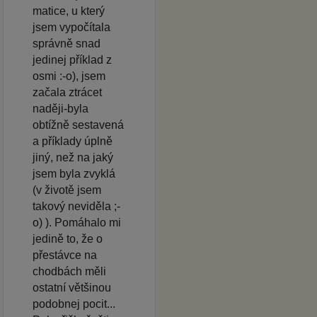
matice, u který
jsem vypočítala
správně snad
jedinej příklad z
osmi :-o), jsem
začala ztrácet
naději-byla
obtížně sestavená
a příklady úplně
jiný, než na jaký
jsem byla zvyklá
(v životě jsem
takový neviděla ;-
o) ). Pomáhalo mi
jedině to, že o
přestávce na
chodbách měli
ostatní většinou
podobnej pocit...