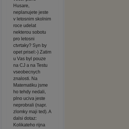
Husare,
neplanujete jeste
v letosnim skolnim
roce udelat
nekterou sobotu
pro letosni
ctvrtaky? Syn by
opet prisel:-) Zatim
u Vas byl pouze
na CJ a na Testu
vseobecnych
znalosti. Na
Matematiku jsme
ho tehdy nedali,
plno uciva jeste
neprobrali (napr.
zlomky maji ted). A
dalsi dotaz:
Kolikateho rijna