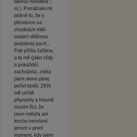
takový neviděla ;-
o) ). Pomáhalo mi
jedině to, že o
přestávce na
chodbách měli
ostatní většinou
podobnej pocit...
Pak přišla čeština,
a ta mě (jako vždy
a pokaždé)
zachránila...měla
jsem skoro plnej
počet bodů. ZKN
mě určitě
připravily a hlavně
musím říct, že
jsem nebyla ani
trochu nervózní-
jenom v první
moment, kdy jsem