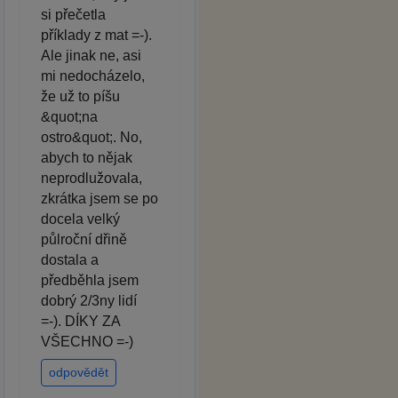
si přečetla
příklady z mat =-).
Ale jinak ne, asi
mi nedocházelo,
že už to píšu
&quot;na
ostro&quot;. No,
abych to nějak
neprodlužovala,
zkrátka jsem se po
docela velký
půlroční dřině
dostala a
předběhla jsem
dobrý 2/3ny lidí
=-). DÍKY ZA
VŠECHNO =-)
odpovědět