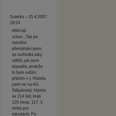
Suterka – 25.4.2007
19:24
#9#Váš
vzkaz...Tak po
menším
přemáhání jsem
se rozhodla taky
sdělit, jak jsem
dopadla, protože
to bylo vaším
přáním =-). Hlásila
jsem se na AG
Štěpánská, hlásilo
se 214 lidí, brali
120 (resp. 117, 3
místa pro
odvolání). Po