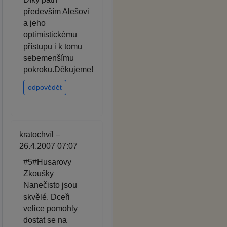
především Alešovi
a jeho
optimistickému
přístupu i k tomu
sebemenšímu
pokroku.Děkujeme!
odpovědět
kratochvíl –
26.4.2007 07:07
#5#Husarovy
Zkoušky
Nanečisto jsou
skvělé. Dceři
velice pomohly
dostat se na