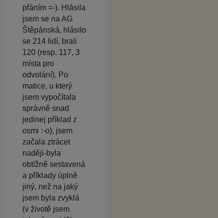
přáním =-). Hlásila
jsem se na AG
Štěpánská, hlásilo
se 214 lidí, brali
120 (resp. 117, 3
místa pro
odvolání). Po
matice, u který
jsem vypočítala
správně snad
jedinej příklad z
osmi :-o), jsem
začala ztrácet
naději-byla
obtížně sestavená
a příklady úplně
jiný, než na jaký
jsem byla zvyklá
(v životě jsem