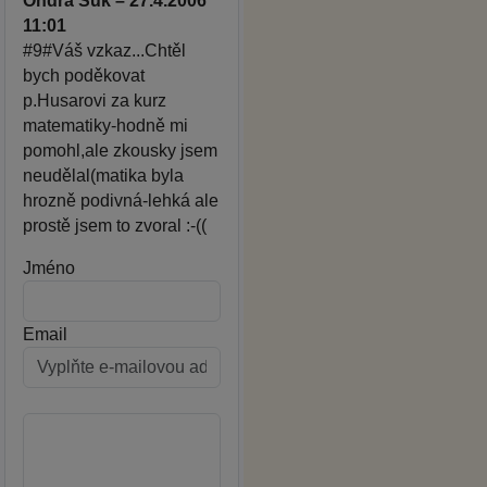
Ondra Suk – 27.4.2006
11:01
#9#Váš vzkaz...Chtěl
bych poděkovat
p.Husarovi za kurz
matematiky-hodně mi
pomohl,ale zkousky jsem
neudělal(matika byla
hrozně podivná-lehká ale
prostě jsem to zvoral :-((
Jméno
Email