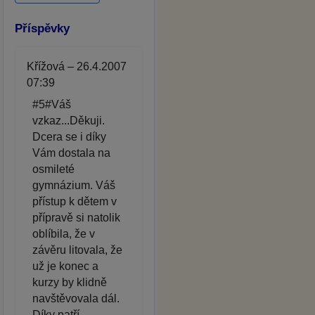
Příspěvky
Křížová – 26.4.2007
07:39
#5#Váš
vzkaz...Děkuji.
Dcera se i díky
Vám dostala na
osmileté
gymnázium. Váš
přístup k dětem v
přípravě si natolik
oblíbila, že v
závěru litovala, že
už je konec a
kurzy by klidně
navštěvovala dál.
Díky patří