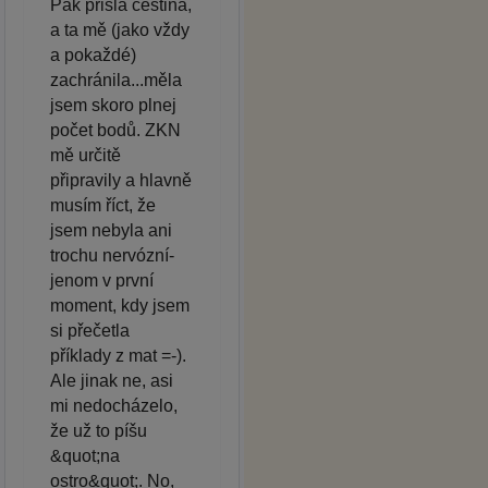
Pak přišla čeština,
a ta mě (jako vždy
a pokaždé)
zachránila...měla
jsem skoro plnej
počet bodů. ZKN
mě určitě
připravily a hlavně
musím říct, že
jsem nebyla ani
trochu nervózní-
jenom v první
moment, kdy jsem
si přečetla
příklady z mat =-).
Ale jinak ne, asi
mi nedocházelo,
že už to píšu
&quot;na
ostro&quot;. No,