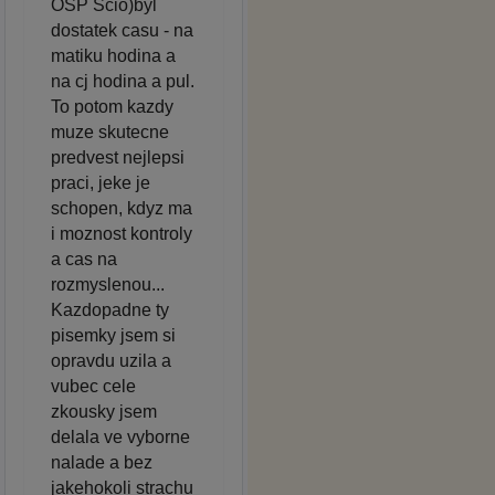
OSP Scio)byl
dostatek casu - na
matiku hodina a
na cj hodina a pul.
To potom kazdy
muze skutecne
predvest nejlepsi
praci, jeke je
schopen, kdyz ma
i moznost kontroly
a cas na
rozmyslenou...
Kazdopadne ty
pisemky jsem si
opravdu uzila a
vubec cele
zkousky jsem
delala ve vyborne
nalade a bez
jakehokoli strachu