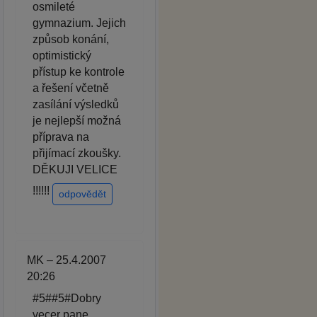
osmileté
gymnazium. Jejich
způsob konání,
optimistický
přístup ke kontrole
a řešení včetně
zasílání výsledků
je nejlepší možná
příprava na
přijímací zkoušky.
DĚKUJI VELICE
!!!!!!
odpovědět
MK – 25.4.2007
20:26
#5##5#Dobry
vecer pane