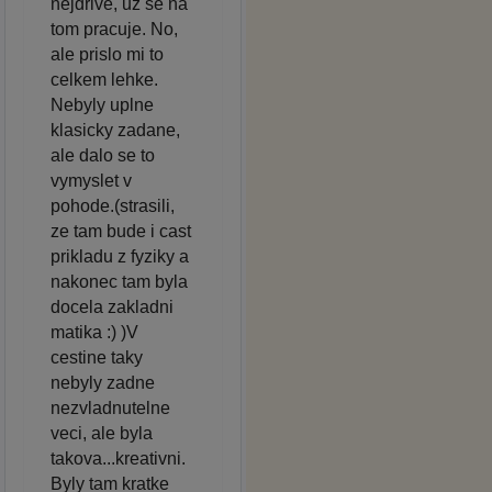
nejdrive, uz se na
tom pracuje. No,
ale prislo mi to
celkem lehke.
Nebyly uplne
klasicky zadane,
ale dalo se to
vymyslet v
pohode.(strasili,
ze tam bude i cast
prikladu z fyziky a
nakonec tam byla
docela zakladni
matika :) )V
cestine taky
nebyly zadne
nezvladnutelne
veci, ale byla
takova...kreativni.
Byly tam kratke