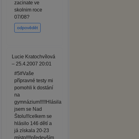
zacinate ve
skolnim roce
07/08?
odpovědět
Lucie Kratochvílová
– 25.4.2007 20:01
#5#Vaše
přípravné testy mi
pomohli k dostání
na
gymnázium!!!!!Hlásila
jsem se Nad
Štolu!!!celkem se
hlásilo 146 dětí a
já získala 20-23
místo!!!!především