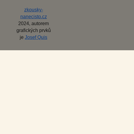
zkousky-
nanecisto.cz
2024, autorem
grafických prvků
je
Josef Quis