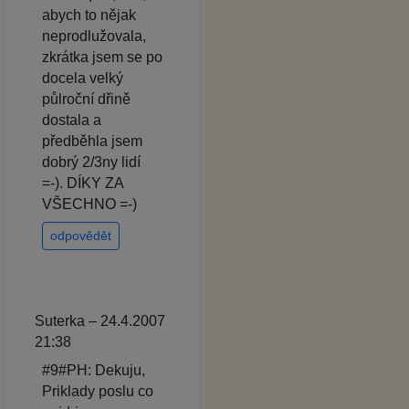
abych to nějak
neprodlužovala,
zkrátka jsem se po
docela velký
půlroční dřině
dostala a
předběhla jsem
dobrý 2/3ny lidí
=-). DÍKY ZA
VŠECHNO =-)
odpovědět
Suterka – 24.4.2007
21:38
#9#PH: Dekuju,
Priklady poslu co