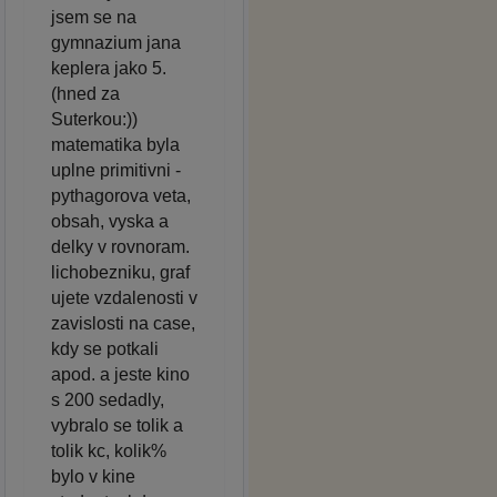
jsem se na
gymnazium jana
keplera jako 5.
(hned za
Suterkou:))
matematika byla
uplne primitivni -
pythagorova veta,
obsah, vyska a
delky v rovnoram.
lichobezniku, graf
ujete vzdalenosti v
zavislosti na case,
kdy se potkali
apod. a jeste kino
s 200 sedadly,
vybralo se tolik a
tolik kc, kolik%
bylo v kine