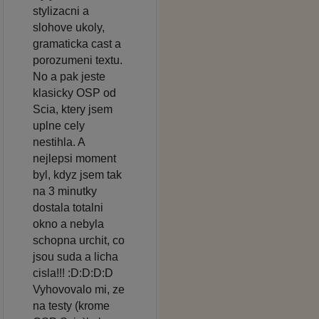
stylizacni a
slohove ukoly,
gramaticka cast a
porozumeni textu.
No a pak jeste
klasicky OSP od
Scia, ktery jsem
uplne cely
nestihla. A
nejlepsi moment
byl, kdyz jsem tak
na 3 minutky
dostala totalni
okno a nebyla
schopna urchit, co
jsou suda a licha
cisla!!! :D:D:D:D
Vyhovovalo mi, ze
na testy (krome