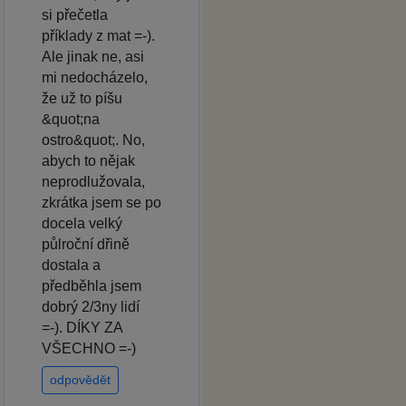
si přečetla
příklady z mat =-).
Ale jinak ne, asi
mi nedocházelo,
že už to píšu
&quot;na
ostro&quot;. No,
abych to nějak
neprodlužovala,
zkrátka jsem se po
docela velký
půlroční dřině
dostala a
předběhla jsem
dobrý 2/3ny lidí
=-). DÍKY ZA
VŠECHNO =-)
odpovědět