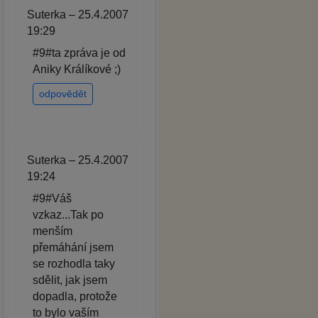
Suterka – 25.4.2007
19:29
#9#ta zpráva je od
Aniky Králíkové ;)
odpovědět
Suterka – 25.4.2007
19:24
#9#Váš
vzkaz...Tak po
menším
přemáhání jsem
se rozhodla taky
sdělit, jak jsem
dopadla, protože
to bylo vaším