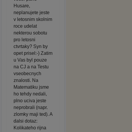
Husare,
neplanujete jeste
v letosnim skolnim
roce udelat
nekterou sobotu
pro letosni
ctvrtaky? Syn by
opet prisel:-) Zatim
u Vas byl pouze
na CJ a na Testu
vseobecnych
znalosti. Na
Matematiku jsme
ho tehdy nedali,
plno uciva jeste
neprobrali (napr.
zlomky maji ted). A
dalsi dotaz:
Kolikateho rijna