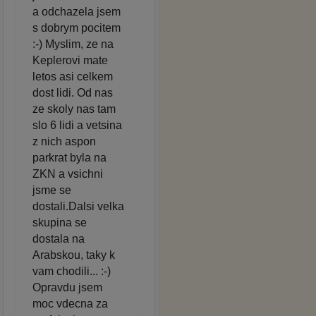
a odchazela jsem
s dobrym pocitem
:-) Myslim, ze na
Keplerovi mate
letos asi celkem
dost lidi. Od nas
ze skoly nas tam
slo 6 lidi a vetsina
z nich aspon
parkrat byla na
ZKN a vsichni
jsme se
dostali.Dalsi velka
skupina se
dostala na
Arabskou, taky k
vam chodili... :-)
Opravdu jsem
moc vdecna za