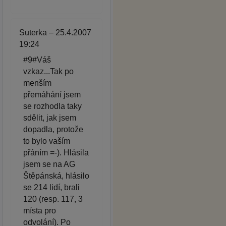
Suterka – 25.4.2007
19:24
#9#Váš
vzkaz...Tak po
menším
přemáhání jsem
se rozhodla taky
sdělit, jak jsem
dopadla, protože
to bylo vaším
přáním =-). Hlásila
jsem se na AG
Štěpánská, hlásilo
se 214 lidí, brali
120 (resp. 117, 3
místa pro
odvolání). Po