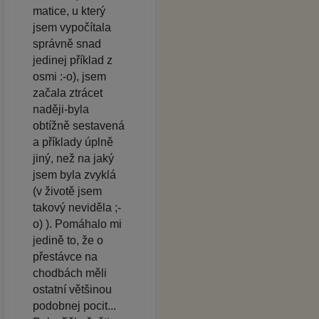
matice, u který
jsem vypočítala
správně snad
jedinej příklad z
osmi :-o), jsem
začala ztrácet
naději-byla
obtížně sestavená
a příklady úplně
jiný, než na jaký
jsem byla zvyklá
(v životě jsem
takový neviděla ;-
o) ). Pomáhalo mi
jedině to, že o
přestávce na
chodbách měli
ostatní většinou
podobnej pocit...