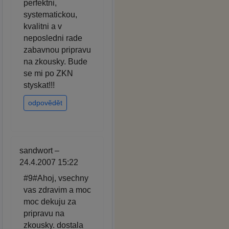
perfektni,
systematickou,
kvalitni a v
neposledni rade
zabavnou pripravu
na zkousky. Bude
se mi po ZKN
styskat!!!
odpovědět
sandwort –
24.4.2007 15:22
#9#Ahoj, vsechny
vas zdravim a moc
moc dekuju za
pripravu na
zkousky. dostala