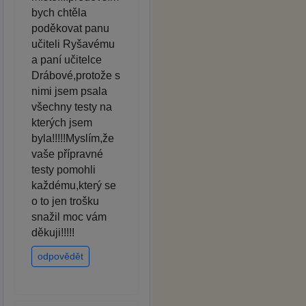
bych chtěla
poděkovat panu
učiteli Ryšavému
a paní učitelce
Drábové,protože s
nimi jsem psala
všechny testy na
kterých jsem
byla!!!!!Myslím,že
vaše přípravné
testy pomohli
každému,který se
o to jen trošku
snažil moc vám
děkuji!!!!!
odpovědět