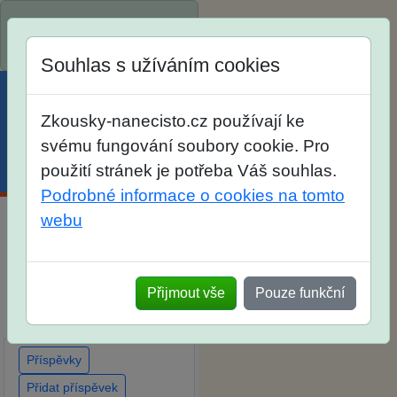
Spustili jsme přihlašování
na školní rok 2026/2027!
Souhlas s užíváním cookies
Zkousky-nanecisto.cz používají ke
svému fungování soubory cookie. Pro
použití stránek je potřeba Váš souhlas.
Menu
Účet
Košík
Podrobné informace o cookies na tomto
webu
Diskuse Jak jste dopadli u
zkoušek na SŠ? Vaše
ohlasy po skutečných
Přijmout vše
Pouze funkční
přijímacích zkouškách
Příspěvky
Přidat příspěvek