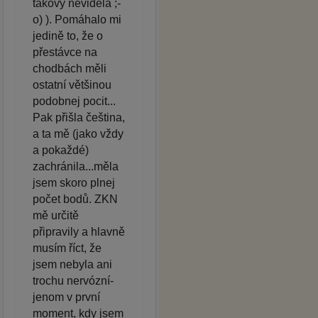
takový neviděla ;-
o) ). Pomáhalo mi
jedině to, že o
přestávce na
chodbách měli
ostatní většinou
podobnej pocit...
Pak přišla čeština,
a ta mě (jako vždy
a pokaždé)
zachránila...měla
jsem skoro plnej
počet bodů. ZKN
mě určitě
připravily a hlavně
musím říct, že
jsem nebyla ani
trochu nervózní-
jenom v první
moment, kdy jsem