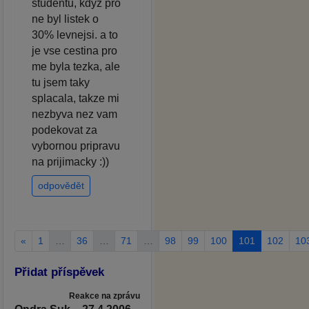
studentu, kdyz pro
ne byl listek o
30% levnejsi. a to
je vse cestina pro
me byla tezka, ale
tu jsem taky
splacala, takze mi
nezbyva nez vam
podekovat za
vybornou pripravu
na prijimacky :))
odpovědět
«
1
…
36
…
71
…
98
99
100
101
102
10
Přidat příspěvek
Reakce na zprávu