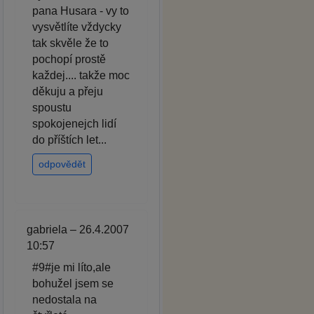
pana Husara - vy to
vysvětlíte vždycky
tak skvěle že to
pochopí prostě
každej.... takže moc
děkuju a přeju
spoustu
spokojenejch lidí
do příštích let...
odpovědět
gabriela – 26.4.2007
10:57
#9#je mi líto,ale
bohužel jsem se
nedostala na