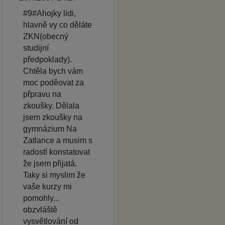
#9#Ahojky lidi,
hlavně vy co děláte
ZKN(obecný
studijní
předpoklady).
Chtěla bych vám
moc poděovat za
přpravu na
zkoušky. Dělala
jsem zkoušky na
gymnázium Na
Zatlance a musim s
radostí konstatovat
že jsem přijatá.
Taky si myslim že
vaše kurzy mi
pomohly...
obzvláště
vysvětlování od