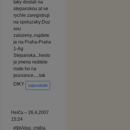
taky dostali na
stepanskou at se
rychle zaregistruji
na spoluzaky:Duz
sou
zalozeny..najdete
je na Praha-Praha
1-Ag
Stepanska...heslo
je jmeno reditele
mate ho na
pozvance.....tak
DIKY
odpovědět
Helča – 26.4.2007
15:24
#9#Ahoj, chtěla