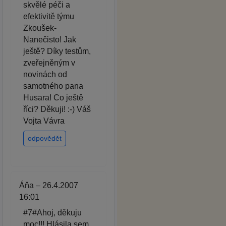
skvělé péči a
efektivitě týmu
Zkoušek-
Nanečisto! Jak
ještě? Díky testům,
zveřejněným v
novinách od
samotného pana
Husara! Co ještě
říci? Děkuji! :-) Váš
Vojta Vávra
odpovědět
Áňa – 26.4.2007
16:01
#7#Ahoj, děkuju
moc!!! Hlásila sem