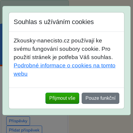
Spustili jsme přihlašování na
školní rok 2026/2027!
Souhlas s užíváním cookies
Zkousky-nanecisto.cz používají ke
svému fungování soubory cookie. Pro
použití stránek je potřeba Váš souhlas.
Menu
Účet
Košík
Podrobné informace o cookies na tomto
webu
Diskuse Jak jste dopadli u
zkoušek na SŠ? Vaše
ohlasy po skutečných
Přijmout vše
Pouze funkční
přijímacích zkouškách
Příspěvky
Přidat příspěvek