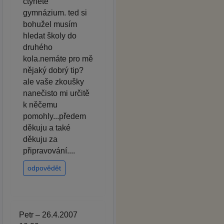
čtyřleté
gymnázium. ted si
bohužel musím
hledat školy do
druhého
kola.nemáte pro mě
nějaký dobrý tip?
ale vaše zkoušky
nanečisto mi určitě
k něčemu
pomohly...předem
děkuju a také
děkuju za
připravování....
odpovědět
Petr – 26.4.2007