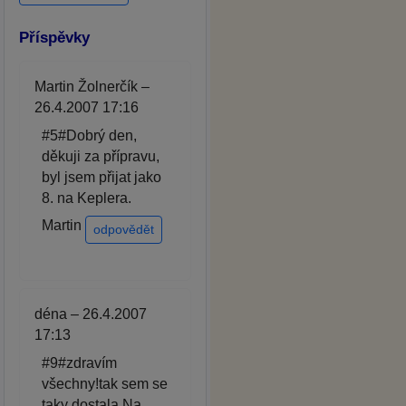
Příspěvky
Martin Žolnerčík –
26.4.2007 17:16
#5#Dobrý den,
děkuji za přípravu,
byl jsem přijat jako
8. na Keplera.
Martin
odpovědět
déna – 26.4.2007
17:13
#9#zdravím
všechny!tak sem se
taky dostala.Na