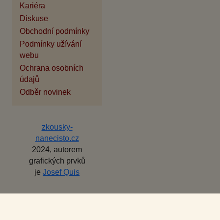
Kariéra
Diskuse
Obchodní podmínky
Podmínky užívání
webu
Ochrana osobních
údajů
Odběr novinek
zkousky-
nanecisto.cz
2024, autorem
grafických prvků
je
Josef Quis