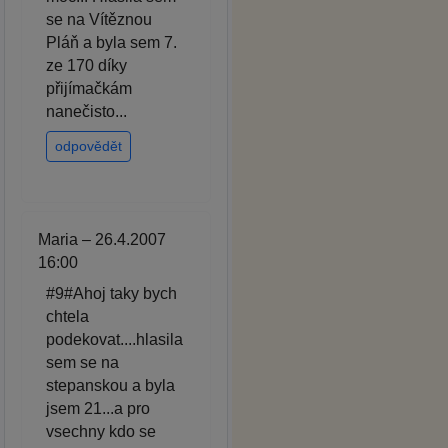
se na Vítěznou
Pláň a byla sem 7.
ze 170 díky
přijímačkám
nanečisto...
odpovědět
Maria – 26.4.2007
16:00
#9#Ahoj taky bych
chtela
podekovat....hlasila
sem se na
stepanskou a byla
jsem 21...a pro
vsechny kdo se