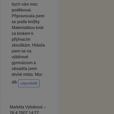
bych vám moc
poděkovat.
Připravovala jsem
se podle knížky
Matematikou krok
za krokem k
přijímacím
zkouškám. Hlásila
jsem se na
výběrové
gymnázium a
obsadila jsem
druhé místo. Moc
dík
odpovědět
Markéta Vytisková –
26.4.2007 14:27