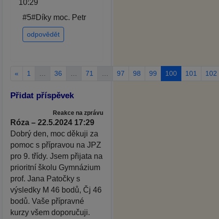
10:29
#5#Díky moc. Petr
odpovědět
«
1
…
36
…
71
…
97
98
99
100
101
102
Přidat příspěvek
Reakce na zprávu
Róza – 22.5.2024 17:29
Dobrý den, moc děkuji za
pomoc s přípravou na JPZ
pro 9. třídy. Jsem přijata na
prioritní školu Gymnázium
prof. Jana Patočky s
výsledky M 46 bodů, Čj 46
bodů. Vaše přípravné
kurzy všem doporučuji.