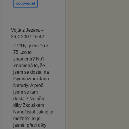
odpovědět
Vojta z Jezera –
26.4.2007 16:42
#7#Byl jsem 16 z
75...co to
znamená? No?
Znamená to, že
jsem se dostal na
Gymnázium Jana
Nerudy! A proč
jsem se tam
dostal? No přeci
díky Zkouškám
Nanečisto! Jak je to
možné? To je
jasné, přeci díky