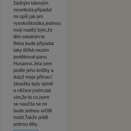
žádným takovým
nesetkala.připadal
mi spíš jak pro
vysokoškoláka.jedinou
mojí nadějí bylo,že
těm ostatním to
třeba bude připadat
taky těžké.musím
poděkovat panu
Husarovi.Jela sem
podle jeho knížky a
ikdyž moje přímací
zkoušky byly úplně
o něčem jiném,tak
vím,že to co jsem
se naučila se mi
bude jednou určitě
hodit.Takže ještě
jednou díky