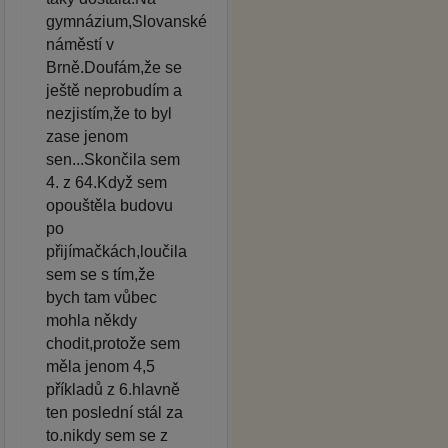
gymnázium,Slovanské
náměstí v
Brně.Doufám,že se
ještě neprobudím a
nezjistím,že to byl
zase jenom
sen...Skončila sem
4. z 64.Když sem
opouštěla budovu
po
přijímačkách,loučila
sem se s tím,že
bych tam vůbec
mohla někdy
chodit,protože sem
měla jenom 4,5
příkladů z 6.hlavně
ten poslední stál za
to.nikdy sem se z