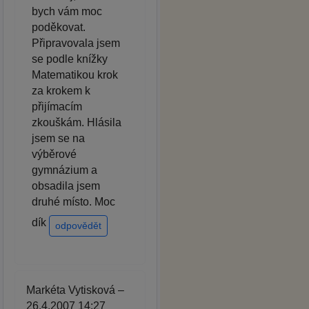
bych vám moc
poděkovat.
Připravovala jsem
se podle knížky
Matematikou krok
za krokem k
přijímacím
zkouškám. Hlásila
jsem se na
výběrové
gymnázium a
obsadila jsem
druhé místo. Moc
dík
odpovědět
Markéta Vytisková –
26.4.2007 14:27