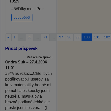
10:29
#5#Díky moc. Petr
odpovědět
«
1
…
36
…
71
…
97
98
99
100
101
102
Přidat příspěvek
Reakce na zprávu
Ondra Suk – 27.4.2006
11:01
#9#Váš vzkaz...Chtěl bych
poděkovat p.Husarovi za
kurz matematiky-hodně mi
pomohl,ale zkousky jsem
neudělal(matika byla
hrozně podivná-lehká ale
prostě jsem to zvoral :-((