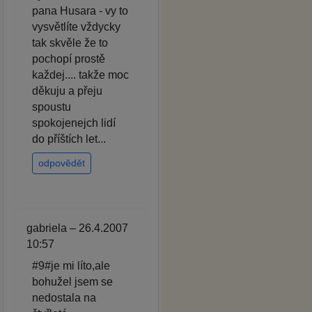
pana Husara - vy to
vysvětlíte vždycky
tak skvěle že to
pochopí prostě
každej.... takže moc
děkuju a přeju
spoustu
spokojenejch lidí
do příštích let...
odpovědět
gabriela – 26.4.2007
10:57
#9#je mi líto,ale
bohužel jsem se
nedostala na