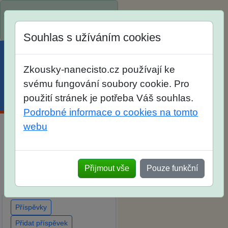
Spustili jsme přihlašování na
školní rok 2026/2027!
Souhlas s užíváním cookies
Zkousky-nanecisto.cz používají ke
svému fungování soubory cookie. Pro
použití stránek je potřeba Váš souhlas.
Menu
Účet
Košík
Podrobné informace o cookies na tomto
webu
Diskuse Jak jste dopadli u
zkoušek na SŠ? Vaše
ohlasy po skutečných
Přijmout vše
Pouze funkční
přijímacích zkouškách
Příspěvky
Přidat příspěvek