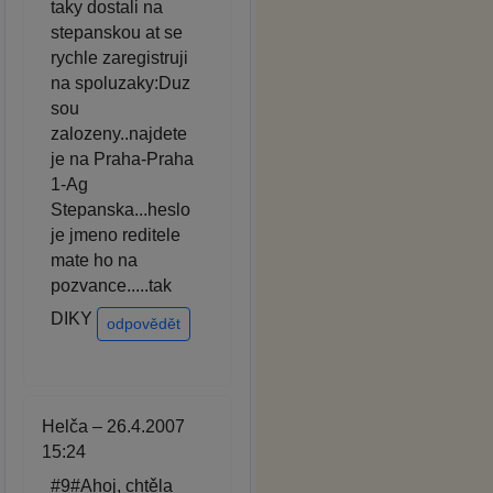
taky dostali na
stepanskou at se
rychle zaregistruji
na spoluzaky:Duz
sou
zalozeny..najdete
je na Praha-Praha
1-Ag
Stepanska...heslo
je jmeno reditele
mate ho na
pozvance.....tak
DIKY
odpovědět
Helča – 26.4.2007
15:24
#9#Ahoj, chtěla