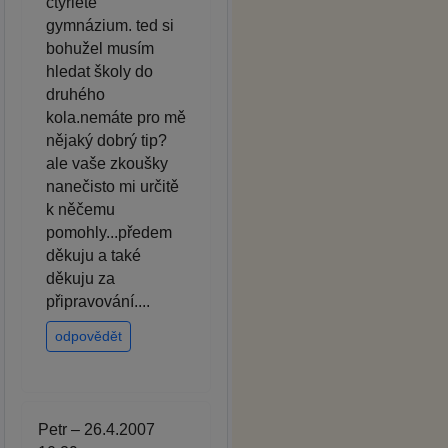
čtyřleté
gymnázium. ted si
bohužel musím
hledat školy do
druhého
kola.nemáte pro mě
nějaký dobrý tip?
ale vaše zkoušky
nanečisto mi určitě
k něčemu
pomohly...předem
děkuju a také
děkuju za
připravování....
odpovědět
Petr – 26.4.2007