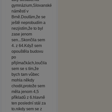
gymnázium,Slovanské
náměstí v
Brně.Doufám,že se
ještě neprobudím a
nezjistím,že to byl
zase jenom
sen...Skončila sem
4. z 64.Když sem
opouštěla budovu
po
přijímačkách,loučila
sem se s tím,že
bych tam vůbec
mohla někdy
chodit,protože sem
měla jenom 4,5
příkladů z 6.hlavně
ten poslední stál za
to.nikdy sem se z