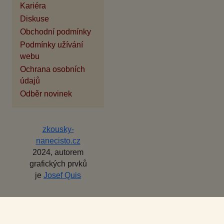
Kariéra
Diskuse
Obchodní podmínky
Podmínky užívání
webu
Ochrana osobních
údajů
Odběr novinek
zkousky-
nanecisto.cz
2024, autorem
grafických prvků
je
Josef Quis