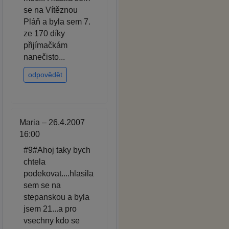
se na Vítěznou
Pláň a byla sem 7.
ze 170 díky
přijímačkám
nanečisto...
odpovědět
Maria – 26.4.2007
16:00
#9#Ahoj taky bych
chtela
podekovat....hlasila
sem se na
stepanskou a byla
jsem 21...a pro
vsechny kdo se