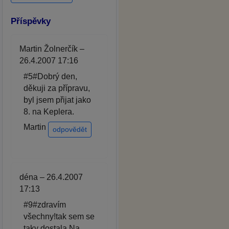
Příspěvky
Martin Žolnerčík –
26.4.2007 17:16
#5#Dobrý den,
děkuji za přípravu,
byl jsem přijat jako
8. na Keplera.
Martin
odpovědět
déna – 26.4.2007
17:13
#9#zdravím
všechny!tak sem se
taky dostala.Na