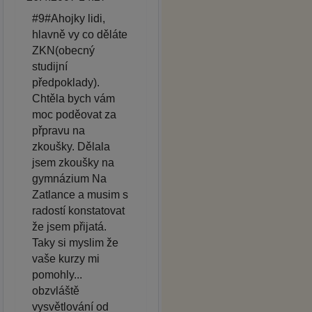
#9#Ahojky lidi,
hlavně vy co děláte
ZKN(obecný
studijní
předpoklady).
Chtěla bych vám
moc poděovat za
přpravu na
zkoušky. Dělala
jsem zkoušky na
gymnázium Na
Zatlance a musim s
radostí konstatovat
že jsem přijatá.
Taky si myslim že
vaše kurzy mi
pomohly...
obzvláště
vysvětlování od