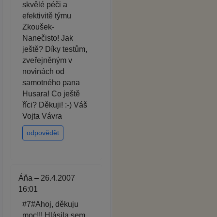
skvělé péči a
efektivitě týmu
Zkoušek-
Nanečisto! Jak
ještě? Díky testům,
zveřejněným v
novinách od
samotného pana
Husara! Co ještě
říci? Děkuji! :-) Váš
Vojta Vávra
odpovědět
Áňa – 26.4.2007
16:01
#7#Ahoj, děkuju
moc!!! Hlásila sem