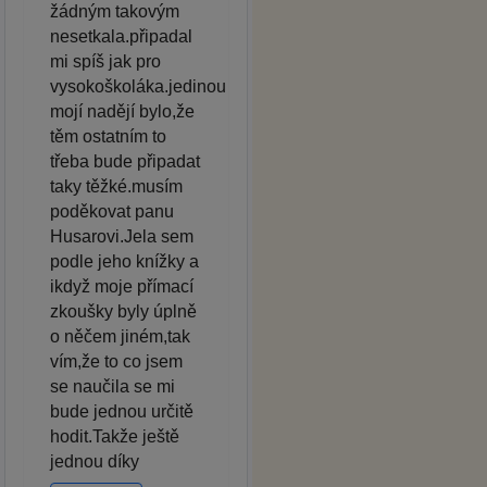
žádným takovým
nesetkala.připadal
mi spíš jak pro
vysokoškoláka.jedinou
mojí nadějí bylo,že
těm ostatním to
třeba bude připadat
taky těžké.musím
poděkovat panu
Husarovi.Jela sem
podle jeho knížky a
ikdyž moje přímací
zkoušky byly úplně
o něčem jiném,tak
vím,že to co jsem
se naučila se mi
bude jednou určitě
hodit.Takže ještě
jednou díky