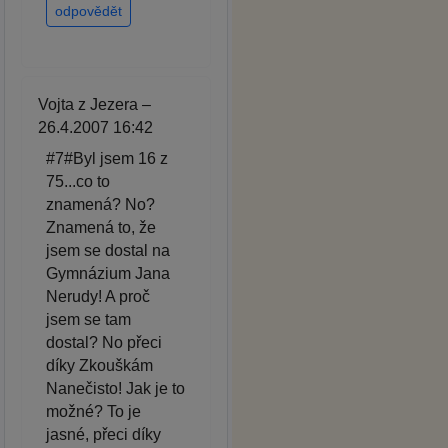
odpovědět
Vojta z Jezera –
26.4.2007 16:42
#7#Byl jsem 16 z
75...co to
znamená? No?
Znamená to, že
jsem se dostal na
Gymnázium Jana
Nerudy! A proč
jsem se tam
dostal? No přeci
díky Zkouškám
Nanečisto! Jak je to
možné? To je
jasné, přeci díky