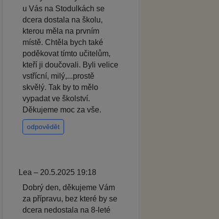
u Vás na Stodulkách se
dcera dostala na školu,
kterou měla na prvním
místě. Chtěla bych také
poděkovat tímto učitelům,
kteří ji doučovali. Byli velice
vstřícní, milý,...prostě
skvělý. Tak by to mělo
vypadat ve školství.
Děkujeme moc za vše.
odpovědět
Lea – 20.5.2025 19:18
Dobrý den, děkujeme Vám
za přípravu, bez které by se
dcera nedostala na 8-leté