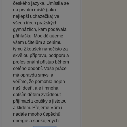
českého jazyka. Umístila se
na prvním místě (jako
nejlepší uchazečka) ve
všech třech pražských
gymnáziích, kam podávala
přihlášku. Moc děkujeme
všem učitelům a celému
týmu Zkoušek nanečisto za
skvělou přípravu, podporu a
profesionální přístup během
celého období. Vaše práce
má opravdu smysl a
věříme, že pomohla nejen
naší dceři, ale i mnoha
dalším dětem zvládnout
přijímací zkoušky s jistotou
a klidem. Přejeme Vám i
nadále mnoho úspěchů,
energie a spokojených