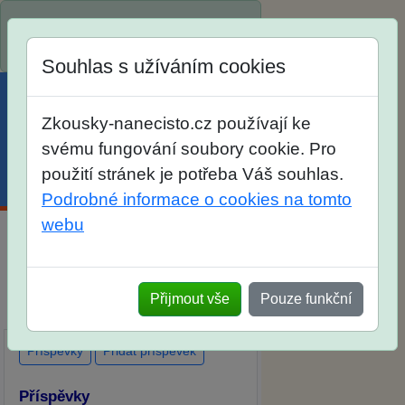
Spustili jsme přihlašování na školní
rok 2026/2027!
Souhlas s užíváním cookies
Zkousky-nanecisto.cz používají ke
svému fungování soubory cookie. Pro
použití stránek je potřeba Váš souhlas.
Menu
Účet
Košík
Podrobné informace o cookies na tomto
webu
Diskuse Jak jste dopadli u zkoušek
na SŠ? Vaše ohlasy po skutečných
Přijmout vše
Pouze funkční
přijímacích zkouškách
Příspěvky
Přidat příspěvek
Příspěvky