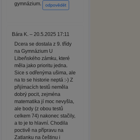
gymnázium.
odpovědět
Bára K. – 20.5.2025 17:11
Dcera se dostala z 9. třídy
na Gymnázium U
Libeňského zámku, které
měla jako prioritu jedna.
Sice s odřenýma ušima, ale
na to se historie neptá :-) Z
přijímacích testů neměla
dobrý pocit, zejména
matematika jí moc nevyšla,
ale body (z obou testů
celkem 74) nakonec stačily,
a to je to hlavní. Chodila
poctivě na přípravu na
Zatlanku na češtinu i