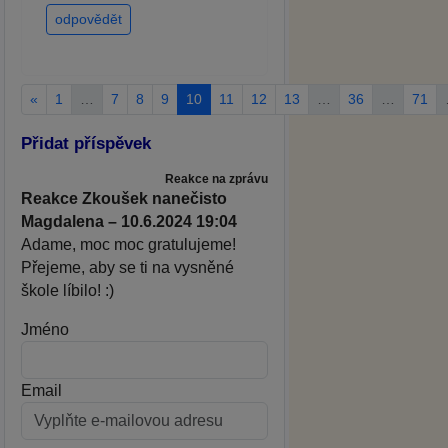
odpovědět
«
1
…
7
8
9
10
11
12
13
…
36
…
71
Přidat příspěvek
Reakce na zprávu
Reakce Zkoušek nanečisto
Magdalena – 10.6.2024 19:04
Adame, moc moc gratulujeme!
Přejeme, aby se ti na vysněné
škole líbilo! :)
Jméno
Email