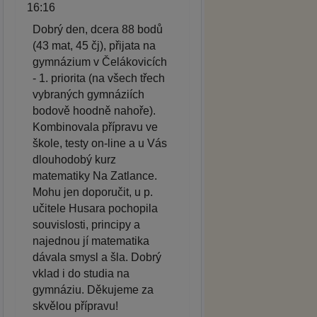
16:16
Dobrý den, dcera 88 bodů
(43 mat, 45 čj), přijata na
gymnázium v Čelákovicích
- 1. priorita (na všech třech
vybraných gymnáziích
bodově hoodně nahoře).
Kombinovala přípravu ve
škole, testy on-line a u Vás
dlouhodobý kurz
matematiky Na Zatlance.
Mohu jen doporučit, u p.
učitele Husara pochopila
souvislosti, principy a
najednou jí matematika
dávala smysl a šla. Dobrý
vklad i do studia na
gymnáziu. Děkujeme za
skvělou přípravu!