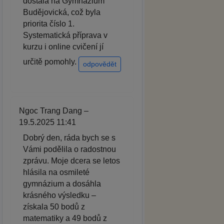
dostala na Gymnázium
Budějovická, což byla
priorita číslo 1.
Systematická příprava v
kurzu i online cvičení jí
určitě pomohly.
odpovědět
Ngoc Trang Dang –
19.5.2025 11:41
Dobrý den, ráda bych se s
Vámi podělila o radostnou
zprávu. Moje dcera se letos
hlásila na osmileté
gymnázium a dosáhla
krásného výsledku –
získala 50 bodů z
matematiky a 49 bodů z