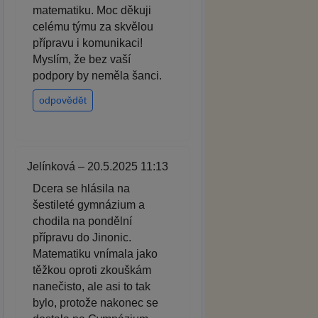
matematiku. Moc děkuji
celému týmu za skvělou
přípravu i komunikaci!
Myslím, že bez vaší
podpory by neměla šanci.
odpovědět
Jelínková – 20.5.2025 11:13
Dcera se hlásila na
šestileté gymnázium a
chodila na pondělní
přípravu do Jinonic.
Matematiku vnímala jako
těžkou oproti zkouškám
nanečisto, ale asi to tak
bylo, protože nakonec se