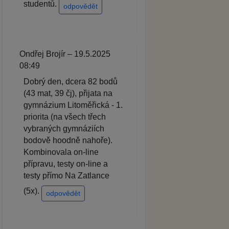
studentů.
odpovědět
Ondřej Brojír – 19.5.2025
08:49
Dobrý den, dcera 82 bodů
(43 mat, 39 čj), přijata na
gymnázium Litoměřická - 1.
priorita (na všech třech
vybraných gymnáziích
bodově hoodně nahoře).
Kombinovala on-line
přípravu, testy on-line a
testy přímo Na Zatlance
(5x).
odpovědět