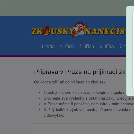
3. třída
4. třída
5. třída
6. třída
7. třída
Příprava v Praze na přijímací zkouš
Od konce září až do přijímacích zkoušek.
Otestujte si své znalosti a podívejte se spolu s lekto
Srovnejte své výsledky s ostatními žáky. Sledujte s
V Praze máme 8 poboček, nemusíte k nám cestovat
Každý balíček výuk vás postupně provede veškerou 
videovýklad.