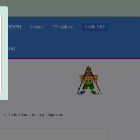
Košík 0 Kč
ROZVRH
Kontakt
Přihlásit se
školy
let, ke každému testu je připraven