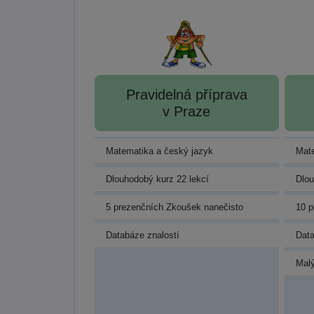
Pravidelná příprava
v Praze
Matematika a český jazyk
Mate
Dlouhodobý kurz 22 lekcí
Dlou
5 prezenčních Zkoušek nanečisto
10 p
Databáze znalostí
Data
Malý