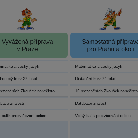
Vyvážená příprava
Samostatná příprav
v Praze
pro Prahu a okolí
matika a český jazyk
Matematika a český jazyk
hodobý kurz 22 lekcí
Distanční kurz 24 lekcí
rezenčních Zkoušek nanečisto
15 prezenčních Zkoušek nanečisto
báze znalostí
Databáze znalostí
 balík procvičování online
Velký balík procvičování online