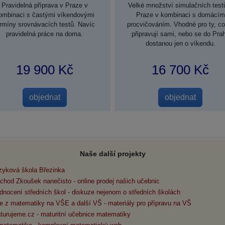
Pravidelná příprava v Praze v
Velké množství simulačních test
ombinaci s častými víkendovými
Praze v kombinaci s domácím
ermíny srovnávacích testů. Navíc
procvičováním. Vhodné pro ty, co
pravidelná práce na doma.
připravují sami, nebo se do Pra
dostanou jen o víkendu.
19 900 Kč
16 700 Kč
Naše další projekty
zyková škola Březinka
chod Zkoušek nanečisto - online prodej našich učebnic
dnocení středních škol - diskuze nejenom o středních školách
e z matematiky na VŠE a další VŠ - materiály pro přípravu na VŠ
turujeme.cz - maturitní učebnice matematiky