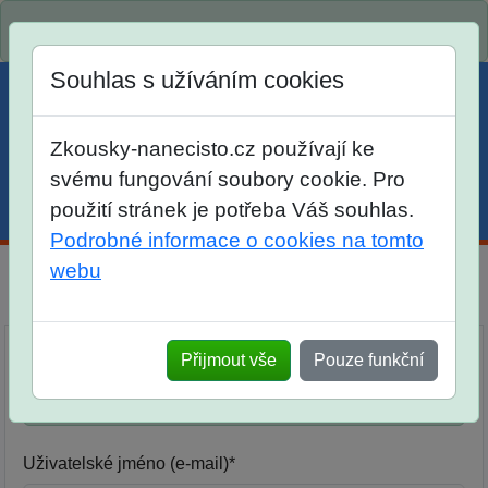
Spustili jsme přihlašování na školní rok 2026/2027!
Souhlas s užíváním cookies
Zkousky-nanecisto.cz používají ke
svému fungování soubory cookie. Pro
použití stránek je potřeba Váš souhlas.
Menu
Účet
Košík
Podrobné informace o cookies na tomto
webu
Přihlásit se
Žáci, kteří chodí na Zkoušky nanečisto, najdou
Přijmout vše
Pouze funkční
nově ve svých účtech videořešení nově
navštívených termínů.
Uživatelské jméno (e-mail)*