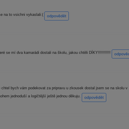
e na to vsichni vykaslali:(
odpovědět
eré se mí dva kamarádi dostali na školu, jakou chtěli DÍKY!!!!!!!!!!!
odpově
 chtel bych vám podekovat za pripravu u zkousek dostal jsem se na skolu v R
ohem jednoduší a logičtější ještě jednou děkuju.
odpovědět