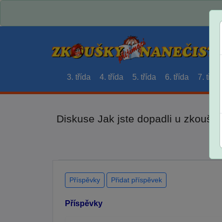
3. třída
4. třída
5. třída
6. třída
7. třída
Diskuse Jak jste dopadli u zkouše
Příspěvky
Přidat příspěvek
Příspěvky