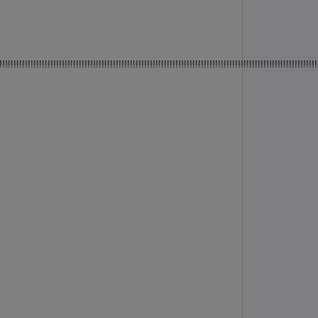
!!!!!!!!!!!!!!!!!!!!!!!!!!!!!!!!!!!!!!!!!!!!!!!!!!!!!!!!!!!!!!!!!!!!!!!!!!!!!!!!!!!!!!!!!!!!!!!!!!!!!!!!!!!!!!!