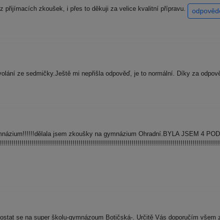
řijímacích zkoušek, i přes to děkuji za velice kvalitní přípravu.
odpověd
volání ze sedmičky.Ještě mi nepřišla odpověď, je to normální. Díky za odpov
gymnázium!!!!!!dělala jsem zkoušky na gymnázium Ohradní.BYLA JSEM 4 PO
!!!!!!!!!!!!!!!!!!!!!!!!!!!!!!!!!!!!!!!!!!!!!!!!!!!!!!!!!!!!!!!!!!!!!!!!!!!!!!!!!!!!!!!!!!!!!!!!!!!!!!!!!!!!!!!!
dostat se na super školu-gymnázoum Botičská-. Určitě Vás doporučím všem 