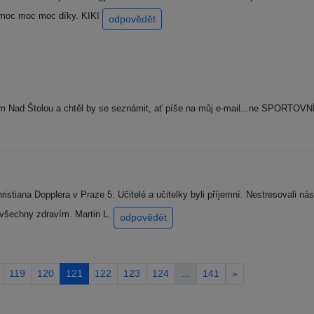
 moc moc moc díky. KIKI
odpovědět
m Nad Štolou a chtěl by se seznámit, ať píše na můj e-mail...ne SPORTOVN
tiana Dopplera v Praze 5. Učitelé a učitelky byli příjemní. Nestresovali ná
 všechny zdravím. Martin L.
odpovědět
119
120
121
122
123
124
…
141
»