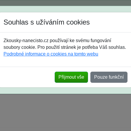
Spustili jsme přihlašování na školní rok 2026/2027!
Souhlas s užíváním cookies
Jak si vybrat
Časté dotazy
Zkousky-nanecisto.cz používají ke svému fungování
8. třída
9. třída
střední
maturanti
soutěže
prázdniny
soubory cookie. Pro použití stránek je potřeba Váš souhlas.
Podrobné informace o cookies na tomto webu
k na SŠ? Vaše ohlasy po skutečných přijímací
Přijmout vše
Pouze funkční