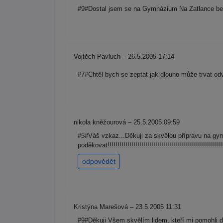
#9#Dostal jsem se na Gymnázium Na Zatlance bez p
Vojtěch Pavluch – 26.5.2005 17:14
#7#Chtěl bych se zeptat jak dlouho může trvat od
nikola kněžourová – 25.5.2005 09:59
#5#Váš vzkaz...Děkuji za skvělou přípravu na 
poděkovat!!!!!!!!!!!!!!!!!!!!!!!!!!!!!!!!!!!!!!!!!!!!!!!!!!!!!!!!!!!!!!!
odpovědět
Kristýna Marešová – 23.5.2005 11:31
#9#Děkuji Všem skvělím lidem, kteří mi pomohli 