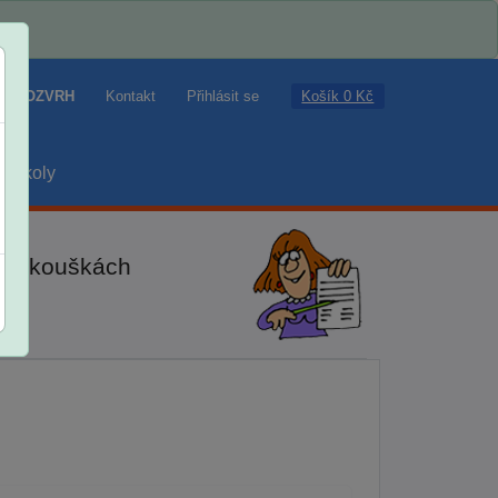
Košík 0 Kč
ROZVRH
Kontakt
Přihlásit se
školy
ch zkouškách