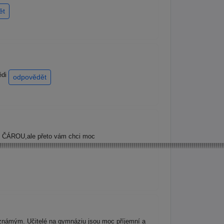
ět
ědi
odpovědět
D ČÁROU,ale přeto vám chci moc
!!!!!!!!!!!!!!!!!!!!!!!!!!!!!!!!!!!!!!!!!!!!!!!!!!!!!!!!!!!!!!!!!!!!!!!!!!!!!!!!!!!!!!!!!!!!!!!!!!!!!!!!!!!!!!!
známým. Učitelé na gymnáziu jsou moc příjemní a