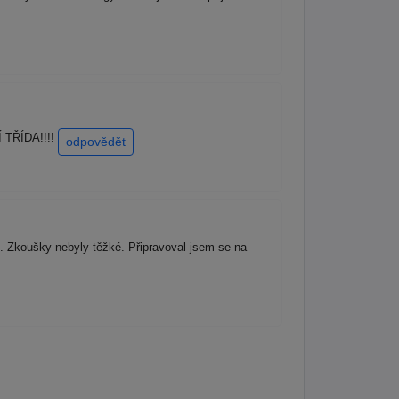
Í TŘÍDA!!!!
odpovědět
s. Zkoušky nebyly těžké. Připravoval jsem se na