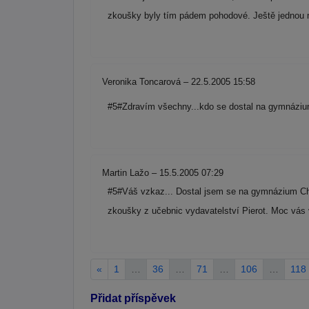
zkoušky byly tím pádem pohodové. Ještě jednou
Veronika Toncarová – 22.5.2005 15:58
#5#Zdravím všechny...kdo se dostal na gymnáziu
Martin Lažo – 15.5.2005 07:29
#5#Váš vzkaz... Dostal jsem se na gymnázium Chris
zkoušky z učebnic vydavatelství Pierot. Moc vás
«
1
…
36
…
71
…
106
…
118
Přidat příspěvek