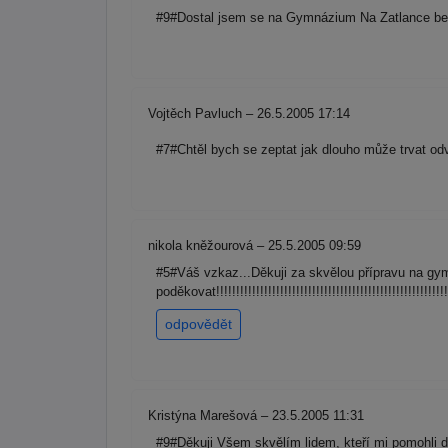
#9#Dostal jsem se na Gymnázium Na Zatlance bez p
Vojtěch Pavluch – 26.5.2005 17:14
#7#Chtěl bych se zeptat jak dlouho může trvat od
nikola kněžourová – 25.5.2005 09:59
#5#Váš vzkaz...Děkuji za skvělou přípravu na 
poděkovat!!!!!!!!!!!!!!!!!!!!!!!!!!!!!!!!!!!!!!!!!!!!!!!!!!!!!!!!!!!!!!!
odpovědět
Kristýna Marešová – 23.5.2005 11:31
#9#Děkuji Všem skvělím lidem, kteří mi pomohli 