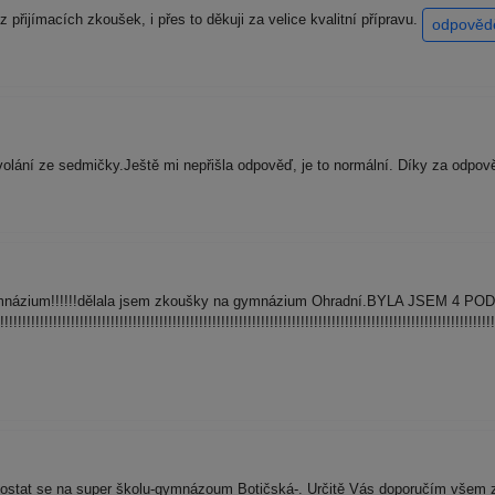
řijímacích zkoušek, i přes to děkuji za velice kvalitní přípravu.
odpověd
volání ze sedmičky.Ještě mi nepřišla odpověď, je to normální. Díky za odpov
gymnázium!!!!!!dělala jsem zkoušky na gymnázium Ohradní.BYLA JSEM 4 PO
!!!!!!!!!!!!!!!!!!!!!!!!!!!!!!!!!!!!!!!!!!!!!!!!!!!!!!!!!!!!!!!!!!!!!!!!!!!!!!!!!!!!!!!!!!!!!!!!!!!!!!!!!!!!!!!!
dostat se na super školu-gymnázoum Botičská-. Určitě Vás doporučím všem 