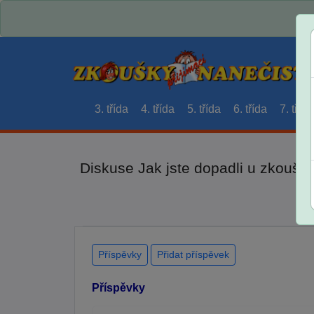
3. třída
4. třída
5. třída
6. třída
7. třída
Diskuse Jak jste dopadli u zkouše
Příspěvky
Přidat příspěvek
Příspěvky