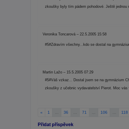
zkoušky byly tím pádem pohodové. Ještě jednou
Veronika Toncarová – 22.5.2005 15:58
#5#Zdravím všechny...kdo se dostal na gymnáziu
Martin Lažo – 15.5.2005 07:29
#5#Váš vzkaz... Dostal jsem se na gymnázium Chris
zkoušky z učebnic vydavatelství Pierot. Moc vás
«
1
…
36
…
71
…
106
…
118
Přidat příspěvek