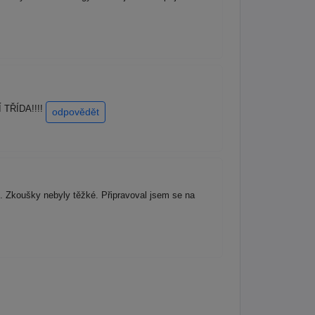
Í TŘÍDA!!!!
odpovědět
s. Zkoušky nebyly těžké. Připravoval jsem se na