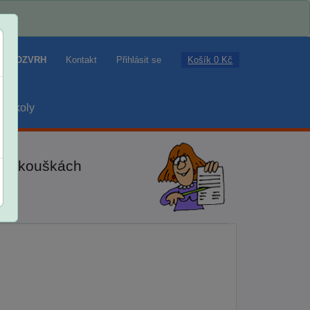
Košík 0 Kč
ROZVRH
Kontakt
Přihlásit se
školy
ch zkouškách