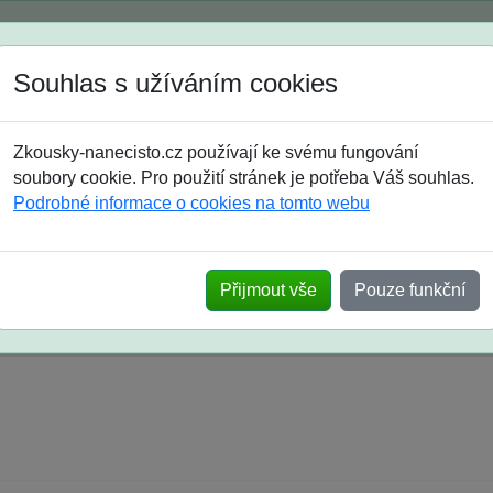
Spustili jsme přihlašování na školní rok 2026/2027!
Souhlas s užíváním cookies
Jak si vybrat
Časté dotazy
Zkousky-nanecisto.cz používají ke svému fungování
8. třída
9. třída
střední
maturanti
soutěže
prázdniny
soubory cookie. Pro použití stránek je potřeba Váš souhlas.
Podrobné informace o cookies na tomto webu
k na SŠ? Vaše ohlasy po skutečných přijímací
Přijmout vše
Pouze funkční