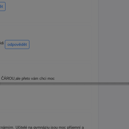
ět
ědi
odpovědět
D ČÁROU,ale přeto vám chci moc
!!!!!!!!!!!!!!!!!!!!!!!!!!!!!!!!!!!!!!!!!!!!!!!!!!!!!!!!!!!!!!!!!!!!!!!!!!!!!!!!!!!!!!!!!!!!!!!!!!!!!!!!!!!!!!!
známým. Učitelé na gymnáziu jsou moc příjemní a