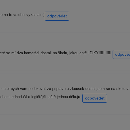
e na to vsichni vykaslali:(
odpovědět
eré se mí dva kamarádi dostali na školu, jakou chtěli DÍKY!!!!!!!!!!!
odpově
 chtel bych vám podekovat za pripravu u zkousek dostal jsem se na skolu v R
ohem jednoduší a logičtější ještě jednou děkuju.
odpovědět