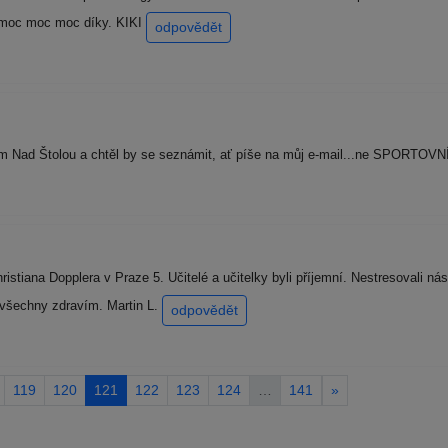
 moc moc moc díky. KIKI
odpovědět
m Nad Štolou a chtěl by se seznámit, ať píše na můj e-mail...ne SPORTOVN
tiana Dopplera v Praze 5. Učitelé a učitelky byli příjemní. Nestresovali ná
 všechny zdravím. Martin L.
odpovědět
119
120
121
122
123
124
…
141
»