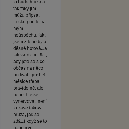
to bude hrůza a
tak taky jim
můžu připsat
trošku podílu na
mým
neúspěchu, fakt
jsem z toho byla
děsně hotová...a
tak vám chci říct,
aby jste se sice
občas na něco
podívali, posl. 3
měsíce třeba i
pravidelně, ale
nenechte se
vynervovat, není
to zase taková
hrůza, jak se
zdá...i když se to
napoprvé