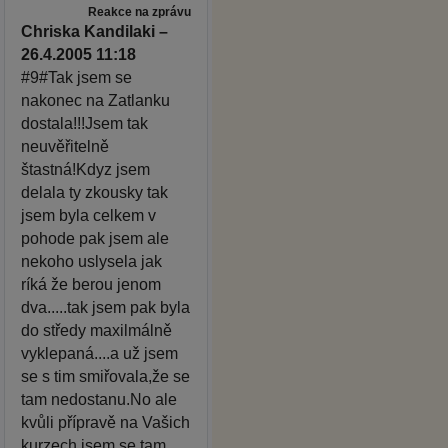
Reakce na zprávu
Chriska Kandilaki –
26.4.2005 11:18
#9#Tak jsem se
nakonec na Zatlanku
dostala!!!Jsem tak
neuvěřitelně
štastná!Kdyz jsem
delala ty zkousky tak
jsem byla celkem v
pohode pak jsem ale
nekoho uslysela jak
ríká že berou jenom
dva.....tak jsem pak byla
do středy maxilmálně
vyklepaná....a už jsem
se s tim smiřovala,že se
tam nedostanu.No ale
kvůli přípravě na Vašich
kurzech jsem se tam