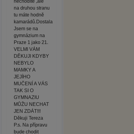
nechodíte ,ale
na druhou stranu
tu máte hodně
kamarádů.Dostala
Jsem se na
gymnázium na
Praze 1 jako 21.
VELMI VÁM
DĚKUJI KDYBY
NEBYLO
MAMKY A
JEJÍHO
MUČENÍ A VÁS
TAK SI O
GYMNAZIU
MŮŽU NECHAT
JEN ZDÁT!!!
Děkuji Tereza
P.s. Na přípravu
bude chodit