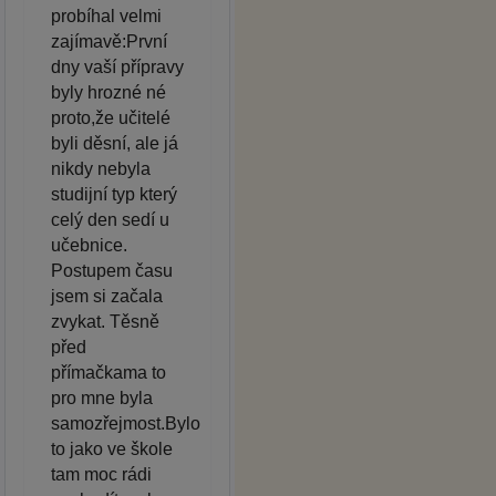
probíhal velmi
zajímavě:První
dny vaší přípravy
byly hrozné né
proto,že učitelé
byli děsní, ale já
nikdy nebyla
studijní typ který
celý den sedí u
učebnice.
Postupem času
jsem si začala
zvykat. Těsně
před
přímačkama to
pro mne byla
samozřejmost.Bylo
to jako ve škole
tam moc rádi