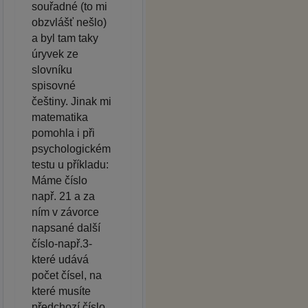
souřadné (to mi
obzvlášť nešlo)
a byl tam taky
úryvek ze
slovníku
spisovné
češtiny. Jinak mi
matematika
pomohla i při
psychologickém
testu u příkladu:
Máme číslo
např. 21 a za
ním v závorce
napsané další
číslo-např.3-
které udává
počet čísel, na
které musíte
předchozí číslo