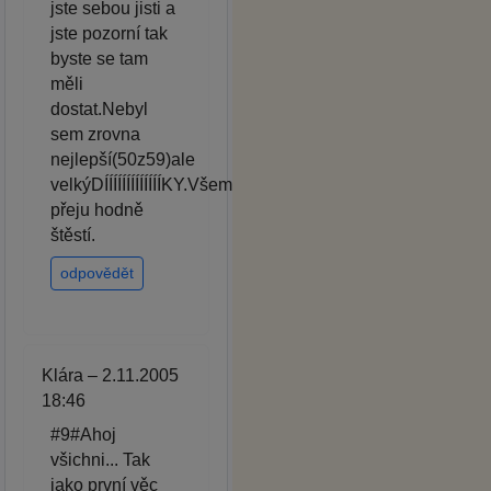
jste sebou jisti a
jste pozorní tak
byste se tam
měli
dostat.Nebyl
sem zrovna
nejlepší(50z59)ale
velkýDÍÍÍÍÍÍÍÍÍÍÍÍÍKY.Všem
přeju hodně
štěstí.
odpovědět
Klára – 2.11.2005
18:46
#9#Ahoj
všichni... Tak
jako první věc