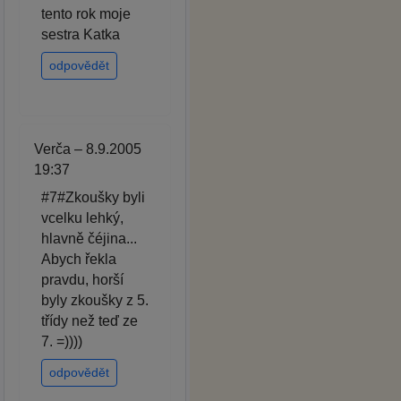
tento rok moje
sestra Katka
odpovědět
Verča – 8.9.2005
19:37
#7#Zkoušky byli
vcelku lehký,
hlavně čéjina...
Abych řekla
pravdu, horší
byly zkoušky z 5.
třídy než teď ze
7. =))))
odpovědět