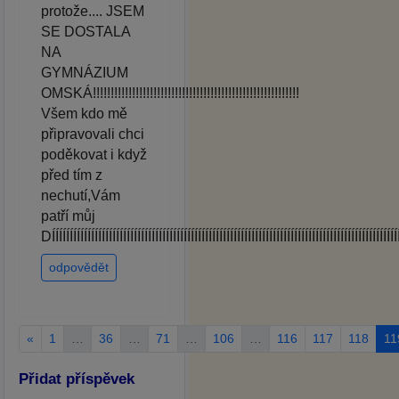
protože.... JSEM
SE DOSTALA
NA
GYMNÁZIUM
OMSKÁ!!!!!!!!!!!!!!!!!!!!!!!!!!!!!!!!!!!!!!!!!!!!!!!!!!!!!!!!!!
Všem kdo mě
připravovali chci
poděkovat i když
před tím z
nechutí,Vám
patří můj
DÍÍÍÍÍÍÍÍÍÍÍÍÍÍÍÍÍÍÍÍÍÍÍÍÍÍÍÍÍÍÍÍÍÍÍÍÍÍÍÍÍÍÍÍÍÍÍÍÍÍÍÍÍÍÍÍÍÍÍÍÍÍÍÍÍÍÍÍÍÍÍÍÍÍÍÍÍÍÍÍÍÍÍÍÍÍÍÍÍÍÍÍÍÍÍÍ
odpovědět
«
1
…
36
…
71
…
106
…
116
117
118
11
Přidat příspěvek