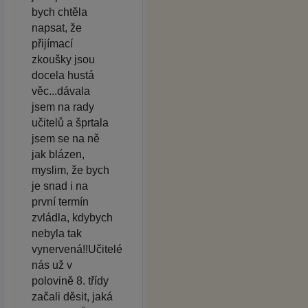
bych chtěla
napsat, že
přijímací
zkoušky jsou
docela hustá
věc...dávala
jsem na rady
učitelů a šprtala
jsem se na ně
jak blázen,
myslim, že bych
je snad i na
první termín
zvládla, kdybych
nebyla tak
vynervená!!Učitelé
nás už v
polovině 8. třídy
začali děsit, jaká