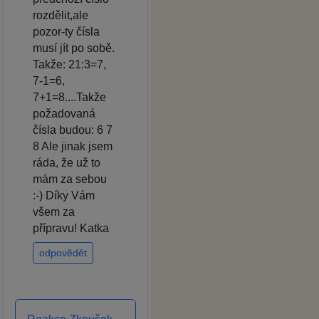
rozdělit,ale
pozor-ty čísla
musí jít po sobě.
Takže: 21:3=7,
7-1=6,
7+1=8....Takže
požadovaná
čísla budou: 6 7
8 Ale jinak jsem
ráda, že už to
mám za sebou
:-) Díky Vám
všem za
přípravu! Katka
odpovědět