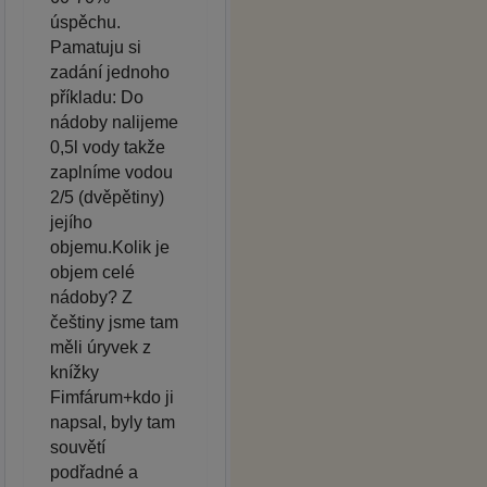
úspěchu.
Pamatuju si
zadání jednoho
příkladu: Do
nádoby nalijeme
0,5l vody takže
zaplníme vodou
2/5 (dvěpětiny)
jejího
objemu.Kolik je
objem celé
nádoby? Z
češtiny jsme tam
měli úryvek z
knížky
Fimfárum+kdo ji
napsal, byly tam
souvětí
podřadné a