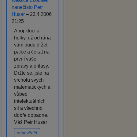
Reakce Zkoušek
nanečisto Petr
Husar
– 23.4.2006
21:25
Ahoj kluci a
holky, už od rána
vám budu držet
palce a čekat na
první vaše
zprávy a ohlasy.
Držte se, jste na
vrcholu svých
matematických a
vůbec
intelektuálních
sil a všechno
dobře dopadne.
Váš Petr Husar
odpovědět