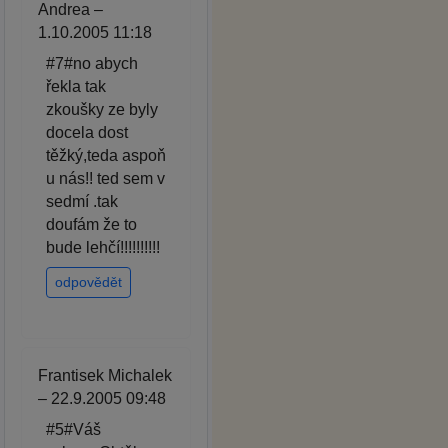
Andrea –
1.10.2005 11:18
#7#no abych
řekla tak
zkoušky ze byly
docela dost
těžký,teda aspoň
u nás!! ted sem v
sedmí .tak
doufám že to
bude lehčí!!!!!!!!!!
odpovědět
Frantisek Michalek
– 22.9.2005 09:48
#5#Váš