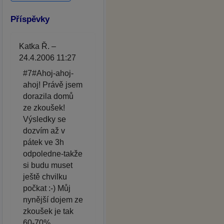
Příspěvky
Katka Ř. –
24.4.2006 11:27
#7#Ahoj-ahoj-
ahoj! Právě jsem
dorazila domů
ze zkoušek!
Výsledky se
dozvím až v
pátek ve 3h
odpoledne-takže
si budu muset
ještě chvilku
počkat :-) Můj
nynější dojem ze
zkoušek je tak
60-70%