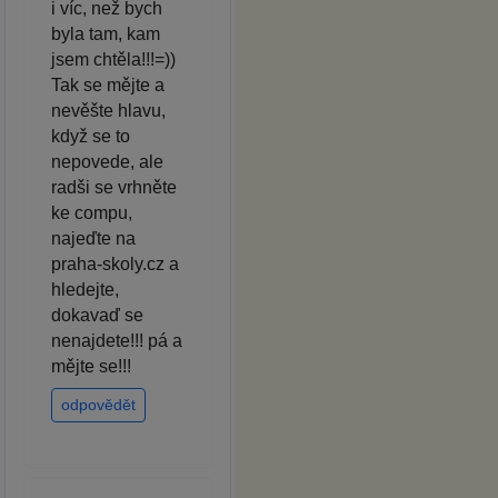
i víc, než bych
byla tam, kam
jsem chtěla!!!=))
Tak se mějte a
nevěšte hlavu,
když se to
nepovede, ale
radši se vrhněte
ke compu,
najeďte na
praha-skoly.cz a
hledejte,
dokavaď se
nenajdete!!! pá a
mějte se!!!
odpovědět