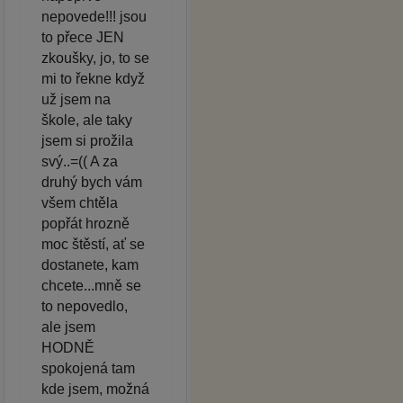
nepovede!!! jsou
to přece JEN
zkoušky, jo, to se
mi to řekne když
už jsem na
škole, ale taky
jsem si prožila
svý..=(( A za
druhý bych vám
všem chtěla
popřát hrozně
moc štěstí, ať se
dostanete, kam
chcete...mně se
to nepovedlo,
ale jsem
HODNĚ
spokojená tam
kde jsem, možná