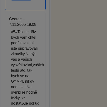
George –
7.11.2005 19:08
#5#Tak,nejdřív
bych vám chtěl
poděkovat jak
jste připravovali
zkoušky.Nebýt
vás a vašich
vysvětlování,vašich
testů atd. tak
bych se na
GYMPL nikdy
nedostal.Na
gympl je hodně
těžký se
dostat.Ale pokud