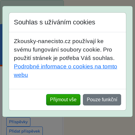
Spustili jsme přihlašování
na školní rok 2026/2027!
Souhlas s užíváním cookies
Zkousky-nanecisto.cz používají ke
svému fungování soubory cookie. Pro
Menu
Účet
Košík
použití stránek je potřeba Váš souhlas.
Podrobné informace o cookies na tomto
webu
Diskuse Jak jste dopadli
u zkoušek na SŠ? Vaše
ohlasy po skutečných
Přijmout vše
Pouze funkční
přijímacích zkouškách
Příspěvky
Přidat příspěvek