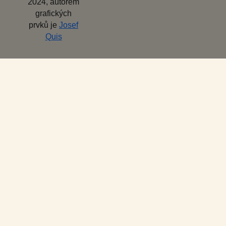
2024, autorem
grafických
prvků je
Josef
Quis