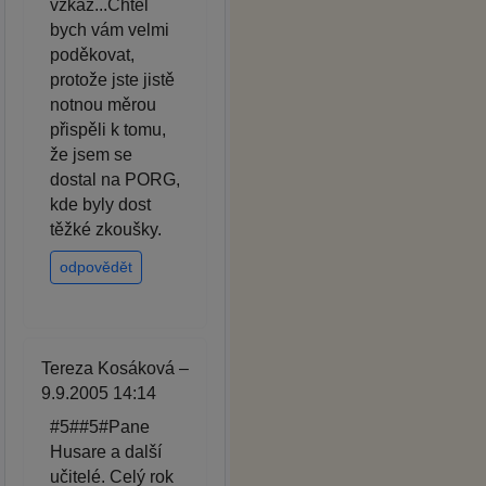
vzkaz...Chtěl
bych vám velmi
poděkovat,
protože jste jistě
notnou měrou
přispěli k tomu,
že jsem se
dostal na PORG,
kde byly dost
těžké zkoušky.
odpovědět
Tereza Kosáková –
9.9.2005 14:14
#5##5#Pane
Husare a další
učitelé. Celý rok