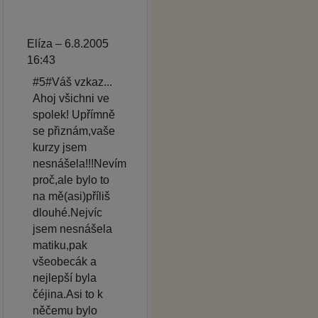
Elíza – 6.8.2005
16:43
#5#Váš vzkaz...
Ahoj všichni ve
spolek! Upřímně
se přiznám,vaše
kurzy jsem
nesnášela!!!Nevím
proč,ale bylo to
na mě(asi)příliš
dlouhé.Nejvíc
jsem nesnášela
matiku,pak
všeobecák a
nejlepší byla
čéjina.Asi to k
něčemu bylo