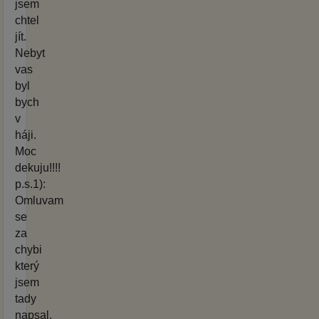
jsem
chtel
jít.
Nebyt
vas
byl
bych
v
háji.
Moc
dekuju!!!!
p.s.1):
Omluvam
se
za
chybi
který
jsem
tady
napsal,