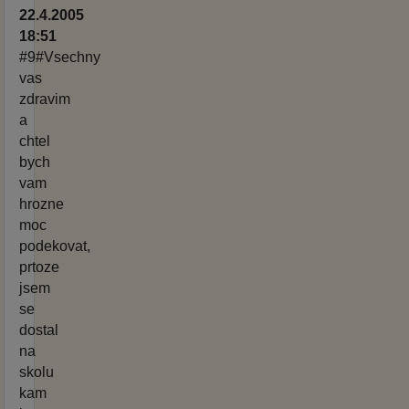
22.4.2005
18:51
#9#Vsechny
vas
zdravim
a
chtel
bych
vam
hrozne
moc
podekovat,
prtoze
jsem
se
dostal
na
skolu
kam