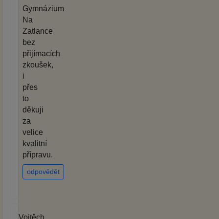
Gymnázium
Na
Zatlance
bez
přijímacích
zkoušek,
i
přes
to
děkuji
za
velice
kvalitní
přípravu.
odpovědět
Vojtěch