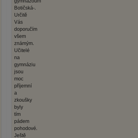
gymnázoum
Botičská-.
Určitě
Vás
doporučím
všem
známým.
Učitelé
na
gymnáziu
jsou
moc
příjemní
a
zkoušky
byly
tím
pádem
pohodové.
Ještě