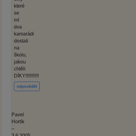
které
se
mí
dva
kamarádi
dostali
na
školu,
jakou
chtěli
DÍKY!!!!!!!!!!!
odpovědět
Pavel
Hortík
–
3.6.2005