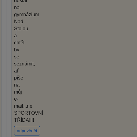
dostal
na
gymnázium
Nad
Štolou
a
chtěl
by
se
seznámit,
ať
píše
na
můj
e-
mail...ne
SPORTOVNÍ
TŘÍDA!!!!
odpovědět