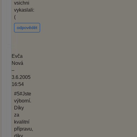
vsichni
vykaslali:
(
odpovědět
Evča
Nová
–
3.6.2005
16:54
#5#Jste
výborní.
Díky
za
kvalitní
přípravu,
díky