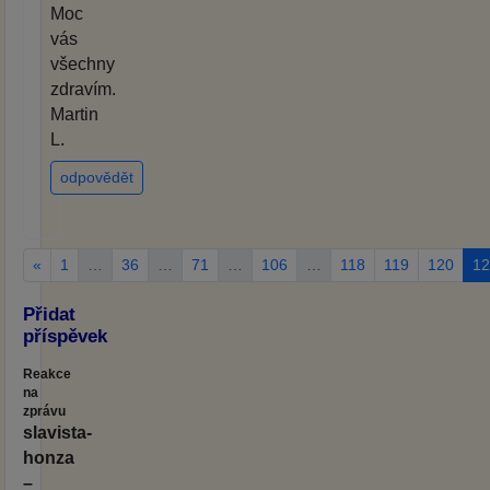
Moc
vás
všechny
zdravím.
Martin
L.
odpovědět
«
1
…
36
…
71
…
106
…
118
119
120
12
Přidat
příspěvek
Reakce
na
zprávu
slavista-
honza
–