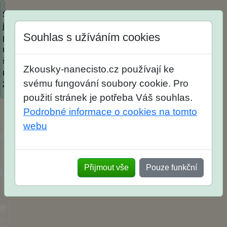
Spustili
jsme
Souhlas s užíváním cookies
přihlašování
na
školní
Zkousky-nanecisto.cz používají ke
rok
svému fungování soubory cookie. Pro
2026/2027!
použití stránek je potřeba Váš souhlas.
Podrobné informace o cookies na tomto
webu
nu
Přijmout vše
Pouze funkční
et
šík