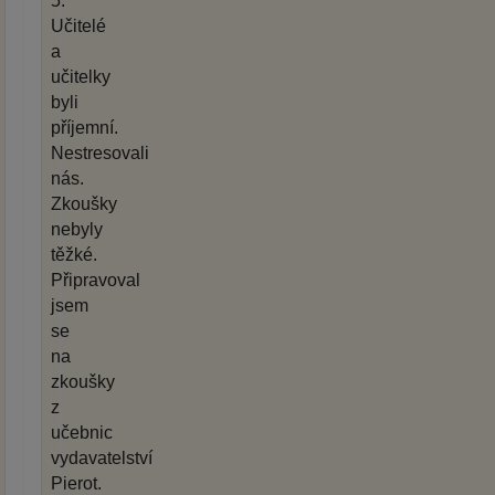
5.
Učitelé
a
učitelky
byli
příjemní.
Nestresovali
nás.
Zkoušky
nebyly
těžké.
Připravoval
jsem
se
na
zkoušky
z
učebnic
vydavatelství
Pierot.