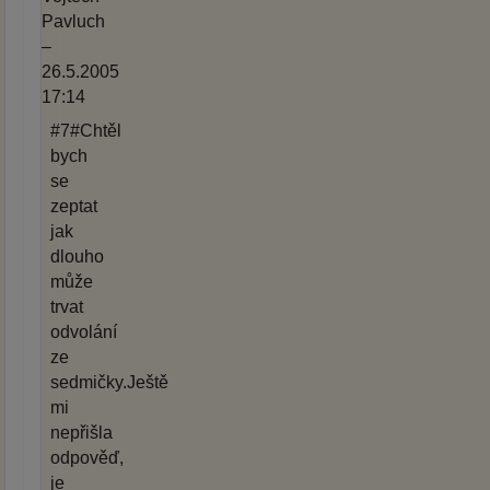
Pavluch
–
26.5.2005
17:14
#7#Chtěl
bych
se
zeptat
jak
dlouho
může
trvat
odvolání
ze
sedmičky.Ještě
mi
nepřišla
odpověď,
je