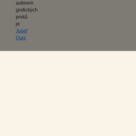
autorem
grafických
prvků
je
Josef
Quis