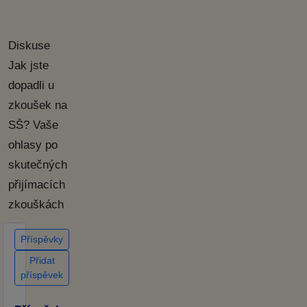
Diskuse
Jak jste
dopadli u
zkoušek na
SŠ? Vaše
ohlasy po
skutečných
přijímacích
zkouškách
Příspěvky
Přidat
příspěvek