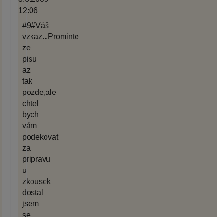
12:06
#9#Váš
vzkaz...Prominte
ze
pisu
az
tak
pozde,ale
chtel
bych
vám
podekovat
za
pripravu
u
zkousek
dostal
jsem
se