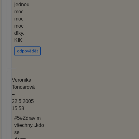
jednou
moc
moc
moc
díky.
KIKI
odpovědět
Veronika
Toncarová
–
22.5.2005
15:58
#5#Zdravím
všechny...kdo
se