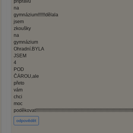
přípravu
na
gymnázium!!!!!!dělala
jsem
zkoušky
na
gymnázium
Ohradní.BYLA
JSEM
4
POD
ČÁROU,ale
přeto
vám
chci
moc
poděkovat!!!!!!!!!!!!!!!!!!!!!!!!!!!!!!!!!!!!!!!!!!!!!!!!!!!!!!!!!!!!!!!!!!!!!!!!!!!!!!!!!!!!!!!!!!
odpovědět