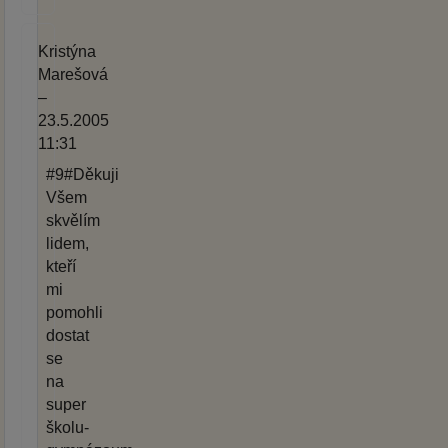
Kristýna
Marešová
–
23.5.2005
11:31
#9#Děkuji
Všem
skvělím
lidem,
kteří
mi
pomohli
dostat
se
na
super
školu-