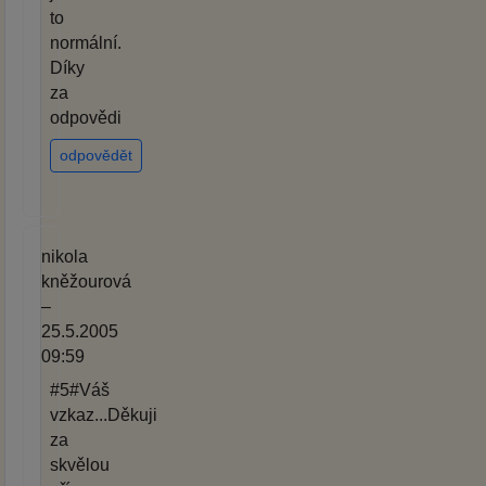
to
normální.
Díky
za
odpovědi
odpovědět
nikola
kněžourová
–
25.5.2005
09:59
#5#Váš
vzkaz...Děkuji
za
skvělou