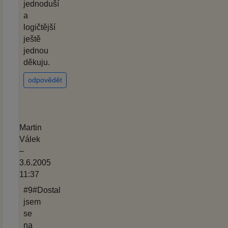
jednoduší
a
logičtější
ještě
jednou
děkuju.
odpovědět
Martin
Válek
–
3.6.2005
11:37
#9#Dostal
jsem
se
na