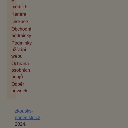
V
médiích
Kariéra
Diskuse
Obchodní
podmínky
Podmínky
užívání
webu
Ochrana
osobních
údajů
Odběr
novinek
zkousky-
nanecisto.cz
2024,