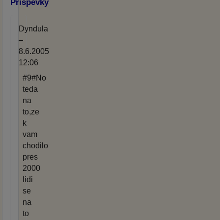
Příspěvky
Dyndula
–
8.6.2005
12:06
#9#No
teda
na
to,ze
k
vam
chodilo
pres
2000
lidi
se
na
to