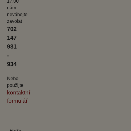
17.00
nám
neváhejte
zavolat
702
147
931
-
934
Nebo
použijte
kontaktní
formulář