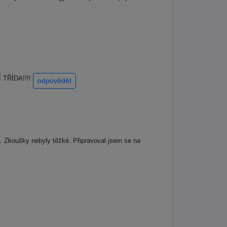
Í TŘÍDA!!!!
odpovědět
s. Zkoušky nebyly těžké. Připravoval jsem se na