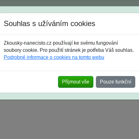
Spustili jsme přihlašování na školní rok 2026/2027!
Souhlas s užíváním cookies
Jak si vybrat
Časté dotazy
Zkousky-nanecisto.cz používají ke svému fungování
8. třída
9. třída
střední
maturanti
soutěže
prázdniny
soubory cookie. Pro použití stránek je potřeba Váš souhlas.
Podrobné informace o cookies na tomto webu
k na SŠ? Vaše ohlasy po skutečných přijímací
Přijmout vše
Pouze funkční