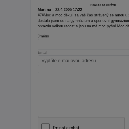
Reakce na zprávu
Martina – 22.4.2005 17:22
#7#Moc a moc děkuji za váš čas strávený se mnou u z
dostala jsem se na gymnázium a sportovní gymnázium 
opravdu velkou radost a jsou na mě moc pyšní.Moc dě
Jméno
Email