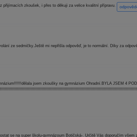
řijímacích zkoušek, i přes to děkuji za velice kvalitní přípravu.
odpověd
volání ze sedmičky.Ještě mi nepřišla odpověď, je to normální. Díky za odpov
gymnázium!!!!!!dělala jsem zkoušky na gymnázium Ohradní.BYLA JSEM 4 PO
!!!!!!!!!!!!!!!!!!!!!!!!!!!!!!!!!!!!!!!!!!!!!!!!!!!!!!!!!!!!!!!!!!!!!!!!!!!!!!!!!!!!!!!!!!!!!!!!!!!!!!!!!!!!!!!!
dostat se na super školu-gymnázoum Botičská-. Určitě Vás doporučím všem 