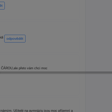
ět
ědi
odpovědět
D ČÁROU,ale přeto vám chci moc
!!!!!!!!!!!!!!!!!!!!!!!!!!!!!!!!!!!!!!!!!!!!!!!!!!!!!!!!!!!!!!!!!!!!!!!!!!!!!!!!!!!!!!!!!!!!!!!!!!!!!!!!!!!!!!!
známým. Učitelé na gymnáziu jsou moc příjemní a