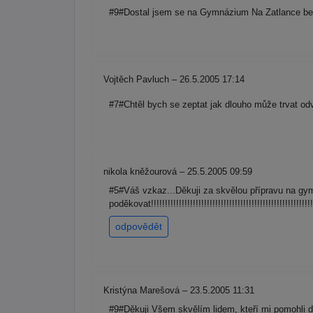
#9#Dostal jsem se na Gymnázium Na Zatlance bez p
Vojtěch Pavluch – 26.5.2005 17:14
#7#Chtěl bych se zeptat jak dlouho může trvat od
nikola kněžourová – 25.5.2005 09:59
#5#Váš vzkaz...Děkuji za skvělou přípravu na 
poděkovat!!!!!!!!!!!!!!!!!!!!!!!!!!!!!!!!!!!!!!!!!!!!!!!!!!!!!!!!!!!!!!!
odpovědět
Kristýna Marešová – 23.5.2005 11:31
#9#Děkuji Všem skvělím lidem, kteří mi pomohli 