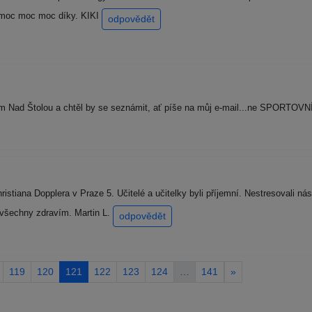
 moc moc moc díky. KIKI
odpovědět
m Nad Štolou a chtěl by se seznámit, ať píše na můj e-mail...ne SPORTOVN
tiana Dopplera v Praze 5. Učitelé a učitelky byli příjemní. Nestresovali ná
 všechny zdravím. Martin L.
odpovědět
119
120
121
122
123
124
…
141
»