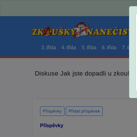
3. třída
4. třída
5. třída
6. třída
7. třída
Diskuse Jak jste dopadli u zkouše
Příspěvky
Přidat příspěvek
Příspěvky