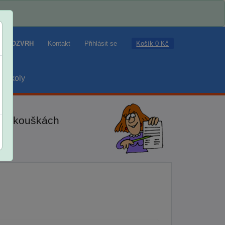
Košík 0 Kč
ROZVRH
Kontakt
Přihlásit se
školy
ch zkouškách