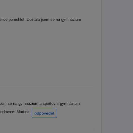
velice pomohlo!!!Dostala jsem se na gymnázium
a jsem se na gymnázium a sportovní gymnázium
 podravem Martina.
odpovědět