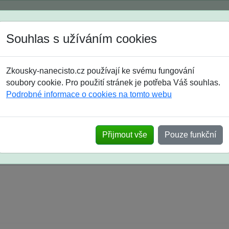
Spustili jsme přihlašování na školní rok 2026/2027!
Souhlas s užíváním cookies
Jak si vybrat
Časté dotazy
Zkousky-nanecisto.cz používají ke svému fungování
8. třída
9. třída
střední
maturanti
soutěže
prázdniny
soubory cookie. Pro použití stránek je potřeba Váš souhlas.
Podrobné informace o cookies na tomto webu
k na SŠ? Vaše ohlasy po skutečných přijímací
Přijmout vše
Pouze funkční