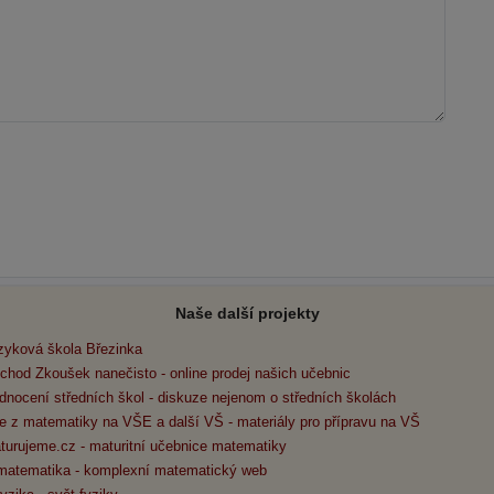
Naše další projekty
zyková škola Březinka
chod Zkoušek nanečisto - online prodej našich učebnic
dnocení středních škol - diskuze nejenom o středních školách
e z matematiky na VŠE a další VŠ - materiály pro přípravu na VŠ
turujeme.cz - maturitní učebnice matematiky
matematika - komplexní matematický web