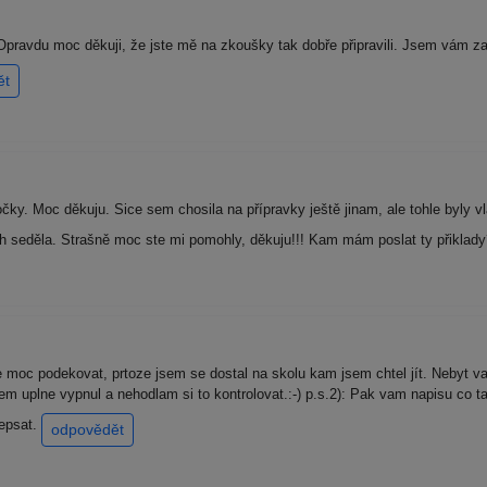
ravdu moc děkuji, že jste mě na zkoušky tak dobře připravili. Jsem vám z
ět
y. Moc děkuju. Sice sem chosila na přípravky ještě jinam, ale tohle byly v
 seděla. Strašně moc ste mi pomohly, děkuju!!! Kam mám poslat ty přiklad
oc podekovat, prtoze jsem se dostal na skolu kam jsem chtel jít. Nebyt vas
sem uplne vypnul a nehodlam si to kontrolovat.:-) p.s.2): Pak vam napisu co 
depsat.
odpovědět