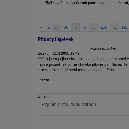
#5#Na vašich zkouškách jsem byla pouze párkrát,
«
1
…
36
…
71
…
106
…
125
Přidat příspěvek
Reakce na zprávu
Zuzka – 22.4.2005 16:49
#9#Ja jsem prijimacky nakonec nedelala, ale pripravky 
mohla poznat tak prima cloveka jako je pan Husar. Jeh
a to se nikomu od prvni tridy nepovedlo!! Diky!
Jméno
Email