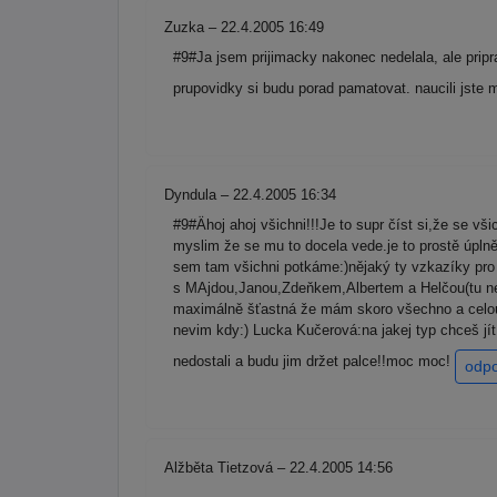
Zuzka – 22.4.2005 16:49
#9#Ja jsem prijimacky nakonec nedelala, ale pripr
prupovidky si budu porad pamatovat. naucili jste m
Dyndula – 22.4.2005 16:34
#9#Ähoj ahoj všichni!!!Je to supr číst si,že se vš
myslim že se mu to docela vede.je to prostě úplně
sem tam všichni potkáme:)nějaký ty vzkazíky pro 
s MAjdou,Janou,Zdeňkem,Albertem a Helčou(tu nez
maximálně šťastná že mám skoro všechno a celou p
nevim kdy:) Lucka Kučerová:na jakej typ chceš jí
nedostali a budu jim držet palce!!moc moc!
odp
Alžběta Tietzová – 22.4.2005 14:56