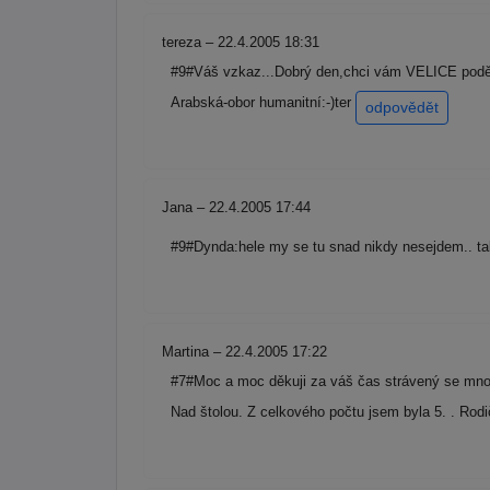
tereza – 22.4.2005 18:31
#9#Váš vzkaz...Dobrý den,chci vám VELICE poděko
Arabská-obor humanitní:-)ter
odpovědět
Jana – 22.4.2005 17:44
#9#Dynda:hele my se tu snad nikdy nesejdem.. tak j
Martina – 22.4.2005 17:22
#7#Moc a moc děkuji za váš čas strávený se mnou
Nad štolou. Z celkového počtu jsem byla 5. . Ro