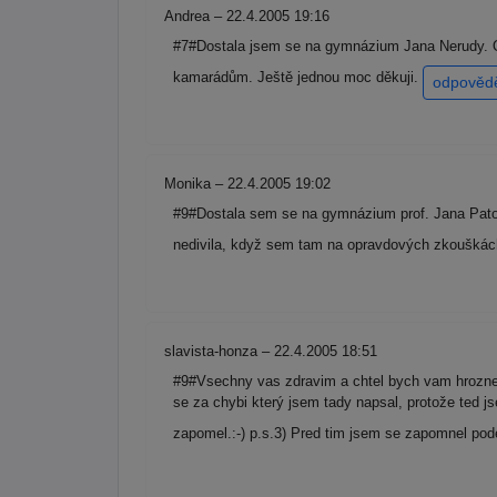
Andrea – 22.4.2005 19:16
#7#Dostala jsem se na gymnázium Jana Nerudy. Op
kamarádům. Ještě jednou moc děkuji.
odpověd
Monika – 22.4.2005 19:02
#9#Dostala sem se na gymnázium prof. Jana Patočk
nedivila, když sem tam na opravdových zkouškách
slavista-honza – 22.4.2005 18:51
#9#Vsechny vas zdravim a chtel bych vam hrozne m
se za chybi který jsem tady napsal, protože ted j
zapomel.:-) p.s.3) Pred tim jsem se zapomnel po