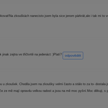
vat!Na zkouškách nanecisto jsem byla sice jenom párkrát,ale i tak mi to 
inak zejtra ve třičtvrtě na jedenáct: )Platí?
odpovědět
 u zkoušek. Chodila jsem na zkoušky velmi často a stálo to za to- dostal
diče ze mě mají opravdu velkou radost a jsou na mě moc pyšní.Moc děkuji, s