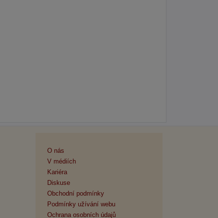
O nás
V médiích
Kariéra
Diskuse
Obchodní podmínky
Podmínky užívání webu
Ochrana osobních údajů