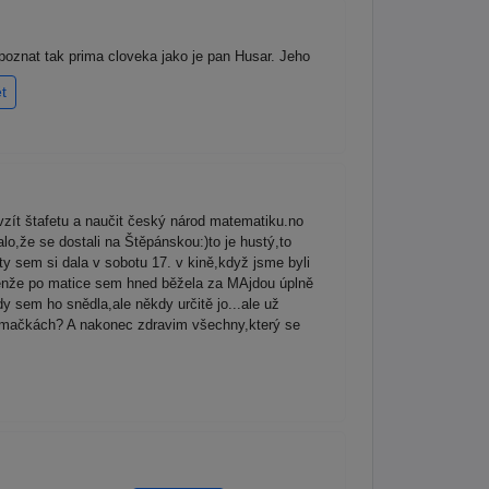
 poznat tak prima cloveka jako je pan Husar. Jeho
t
řevzít štafetu a naučit český národ matematiku.no
lo,že se dostali na Štěpánskou:)to je hustý,to
y sem si dala v sobotu 17. v kině,když jsme byli
jenže po matice sem hned běžela za MAjdou úplně
 sem ho snědla,ale někdy určitě jo...ale už
ijímačkách? A nakonec zdravim všechny,který se