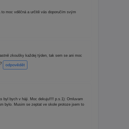
a to moc vděčná a určitě vás doporučím svým
lastně zkoušky každej týden, tak sem se ani moc
y?
odpovědět
 byl bych v háji. Moc dekuju!!!! p.s.1): Omluvam
tam bylo. Musim se zeptat ve skole protoze jsem to