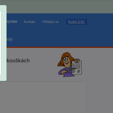
Košík 0 Kč
ROZVRH
Kontakt
Přihlásit se
školy
ch zkouškách