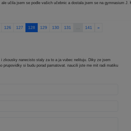
 ale učila jsem se podle vašich učebnic a dostala jsem se na gymnasium J. 
126
127
128
129
130
131
…
141
»
i zkousky nanecisto staly za to a ja vubec nelituju. Diky ze jsem
o prupovidky si budu porad pamatovat. naucili jste me mit radi matiku