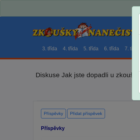
3. třída
4. třída
5. třída
6. třída
7. třída
Diskuse Jak jste dopadli u zkouše
Příspěvky
Přidat příspěvek
Příspěvky