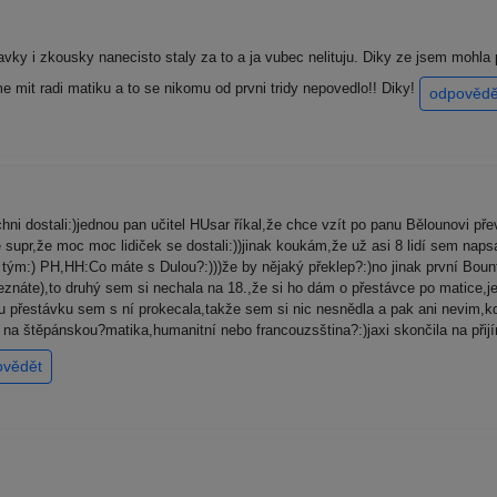
avky i zkousky nanecisto staly za to a ja vubec nelituju. Diky ze jsem mohla
e mit radi matiku a to se nikomu od prvni tridy nepovedlo!! Diky!
odpovědě
ichni dostali:)jednou pan učitel HUsar říkal,že chce vzít po panu Bělounovi p
 supr,že moc moc lidiček se dostali:))jinak koukám,že už asi 8 lidí sem napsa
tým:) PH,HH:Co máte s Dulou?:)))že by nějaký překlep?:)no jinak první Bount
náte),to druhý sem si nechala na 18.,že si ho dám o přestávce po matice,
řestávku sem s ní prokecala,takže sem si nic nesnědla a pak ani nevim,kdy
t na štěpánskou?matika,humanitní nebo francouzsština?:)jaxi skončila na př
ovědět