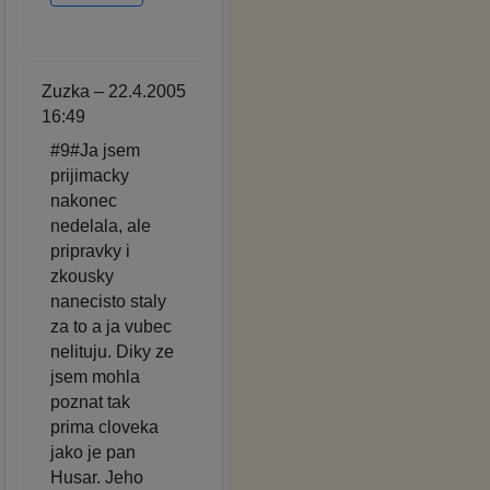
Zuzka – 22.4.2005
16:49
#9#Ja jsem
prijimacky
nakonec
nedelala, ale
pripravky i
zkousky
nanecisto staly
za to a ja vubec
nelituju. Diky ze
jsem mohla
poznat tak
prima cloveka
jako je pan
Husar. Jeho