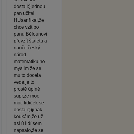
dostali:)jednou
pan učitel
HUsar říkal,že
chce vzít po
panu Bělounovi
převzít štafetu a
naučit český
národ
matematiku.no
myslim že se
mu to docela
vede.je to
prostě úplně
supr,že moc
moc lidiček se
dostali:))jinak
koukám,že už
asi 8 lidí sem
napsalo,že se