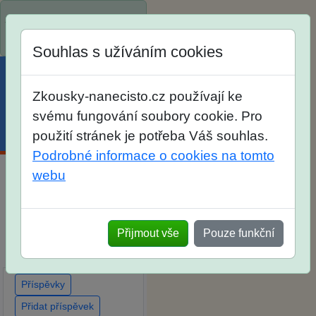
Spustili jsme přihlašování
na školní rok 2026/2027!
Souhlas s užíváním cookies
Zkousky-nanecisto.cz používají ke
svému fungování soubory cookie. Pro
Menu
Účet
Košík
použití stránek je potřeba Váš souhlas.
Podrobné informace o cookies na tomto
webu
Diskuse Jak jste dopadli
u zkoušek na SŠ? Vaše
ohlasy po skutečných
Přijmout vše
Pouze funkční
přijímacích zkouškách
Příspěvky
Přidat příspěvek