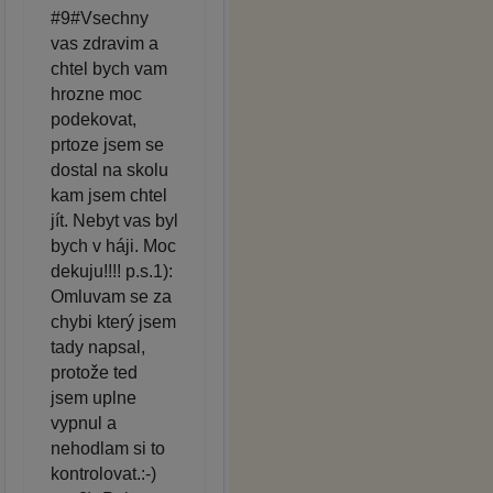
#9#Vsechny
vas zdravim a
chtel bych vam
hrozne moc
podekovat,
prtoze jsem se
dostal na skolu
kam jsem chtel
jít. Nebyt vas byl
bych v háji. Moc
dekuju!!!! p.s.1):
Omluvam se za
chybi který jsem
tady napsal,
protože ted
jsem uplne
vypnul a
nehodlam si to
kontrolovat.:-)