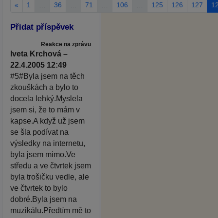
«
1
…
36
…
71
…
106
…
125
126
127
1
Přidat příspěvek
Reakce na zprávu
Iveta Krchová –
22.4.2005 12:49
#5#Byla jsem na těch
zkouškách a bylo to
docela lehký.Myslela
jsem si, že to mám v
kapse.A když už jsem
se šla podívat na
výsledky na internetu,
byla jsem mimo.Ve
středu a ve čtvrtek jsem
byla trošičku vedle, ale
ve čtvrtek to bylo
dobré.Byla jsem na
muzikálu.Předtím mě to