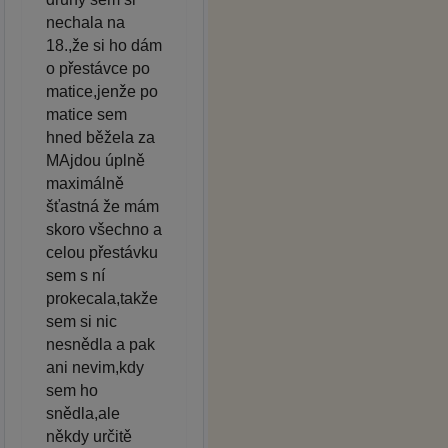
nechala na
18.,že si ho dám
o přestávce po
matice,jenže po
matice sem
hned běžela za
MAjdou úplně
maximálně
šťastná že mám
skoro všechno a
celou přestávku
sem s ní
prokecala,takže
sem si nic
nesnědla a pak
ani nevim,kdy
sem ho
snědla,ale
někdy určitě