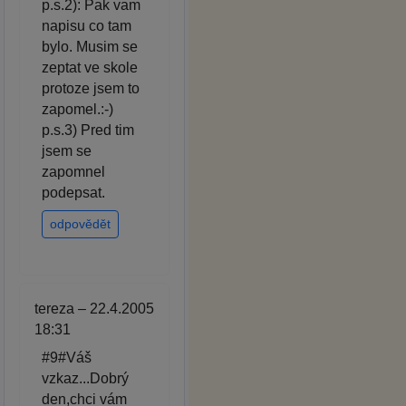
p.s.2): Pak vam
napisu co tam
bylo. Musim se
zeptat ve skole
protoze jsem to
zapomel.:-)
p.s.3) Pred tim
jsem se
zapomnel
podepsat.
odpovědět
tereza – 22.4.2005
18:31
#9#Váš
vzkaz...Dobrý
den,chci vám