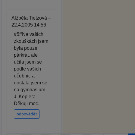
Alžběta Tietzová –
22.4.2005 14:56
#5#Na vašich
zkouškách jsem
byla pouze
párkrát, ale
učila jsem se
podle vašich
učebnic a
dostala jsem se
na gymnasium
J. Keplera.
Děkuji moc.
odpovědět