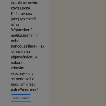
jo...ale už nevim
kdy:) Lucka
Kučerová:na
jakej typ chceš
jít na
štěpánskou?
matika,humanitní
nebo
francouzsština?:)jaxi
skončila na
přijímačkách? A
nakonec
zdravim
všechny,který
se nedostali a
budu jim držet
palce!!moc moc!
odpovědět