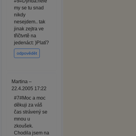
#9#Dynda:hele
my se tu snad
nikdy
nesejdem.. tak
jinak zejtra ve
třičtvrtě na
jedenáct: )Platí?
odpovědět
Martina –
22.4.2005 17:22
#7#Moc a moc
děkuji za váš
čas strávený se
mnou u
zkoušek.
Chodila jsem na