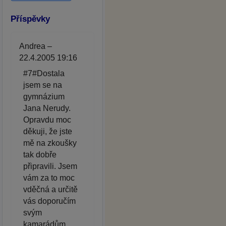
Příspěvky
Andrea –
22.4.2005 19:16
#7#Dostala
jsem se na
gymnázium
Jana Nerudy.
Opravdu moc
děkuji, že jste
mě na zkoušky
tak dobře
připravili. Jsem
vám za to moc
vděčná a určitě
vás doporučím
svým
kamarádům.