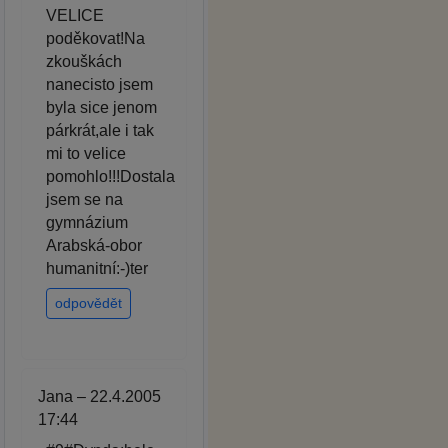
VELICE
poděkovat!Na
zkouškách
nanecisto jsem
byla sice jenom
párkrát,ale i tak
mi to velice
pomohlo!!!Dostala
jsem se na
gymnázium
Arabská-obor
humanitní:-)ter
odpovědět
Jana – 22.4.2005
17:44