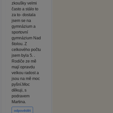
zkoušky velmi
často a stálo to
za to- dostala
jsem se na
gymnázium a
sportovní
gymnázium Nad
štolou. Z
celkového počtu
jsem byla 5. .
Rodiče ze mě
mají opravdu
velkou radost a
jsou na mě moc
pyšní.Moc
děkuji, s
podravem
Martina.
odpovědět