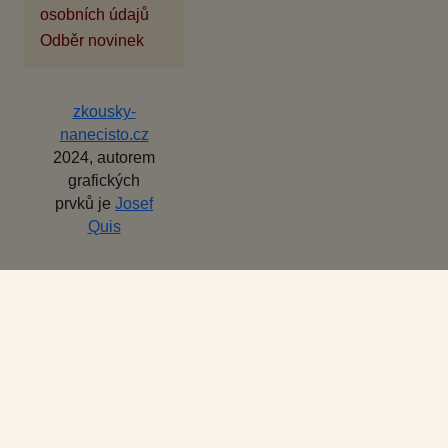
osobních údajů
Odběr novinek
zkousky-
nanecisto.cz
2024, autorem
grafických
prvků je
Josef
Quis