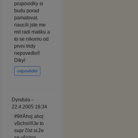
prupovidky si
budu porad
pamatovat.
naucili jste me
mit radi matiku a
to se nikomu od
prvni tridy
nepovedlo!!
Diky!
odpovědět
Dyndula –
22.4.2005 16:34
#9#Ähoj ahoj
všichni!!!Je to
supr číst si,že
se všichni