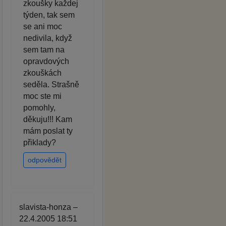
zkoušky každej
týden, tak sem
se ani moc
nedivila, když
sem tam na
opravdových
zkouškách
seděla. Strašně
moc ste mi
pomohly,
děkuju!!! Kam
mám poslat ty
přiklady?
odpovědět
slavista-honza –
22.4.2005 18:51