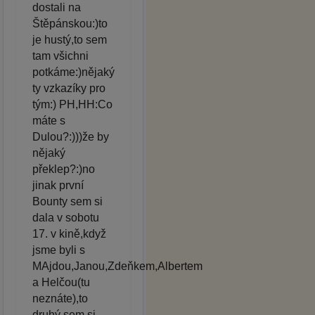
dostali na
Štěpánskou:)to
je hustý,to sem
tam všichni
potkáme:)nějaký
ty vzkazíky pro
tým:) PH,HH:Co
máte s
Dulou?:)))že by
nějaký
překlep?:)no
jinak první
Bounty sem si
dala v sobotu
17. v kině,když
jsme byli s
MAjdou,Janou,Zdeňkem,Albertem
a Helčou(tu
neznáte),to
druhý sem si