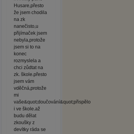
Husare,přesto
že jsem chodila
na zk
nanečisto,u
přijímaček jsem
nebyla,protože
jsem si to na
konec
rozmyslela a
chci zůdtat na
zk. škole.přesto
jsem vám
vděčná,protože
mi
vaše&quot;doučování&quot;přispělo
i ve škole.až
budu dělat
zkoušky z
devítky ráda se