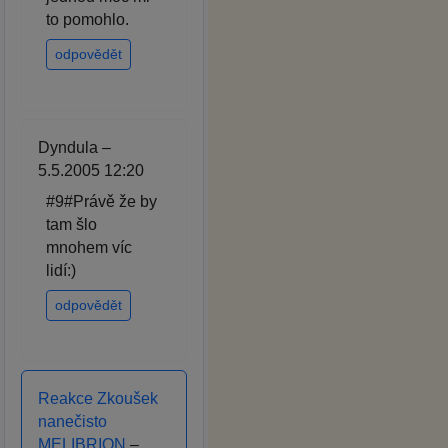
to pomohlo.
odpovědět
Dyndula –
5.5.2005 12:20
#9#Právě že by
tam šlo
mnohem víc
lidí:)
odpovědět
Reakce Zkoušek
nanečisto
MELIBRION
–