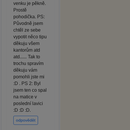
venku je pěkně.
Prostě
pohodička. PS:
Původně jsem
chtěl ze sebe
vypotit něco tipu
děkuju všem
kantorům atd
atd...... Tak to
trochu spravím
děkuju vám
pomohli jste mi
:D . PS 2: Byl
jsem ten co spal
na matice v
poslední lavici
:D :D :D.
odpovědět