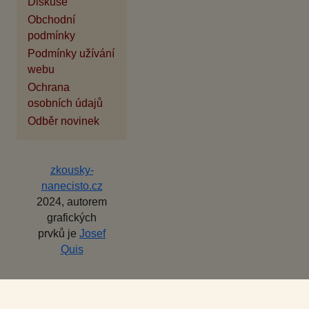
Diskuse
Obchodní
podmínky
Podmínky užívání
webu
Ochrana
osobních údajů
Odběr novinek
zkousky-
nanecisto.cz
2024, autorem
grafických
prvků je
Josef
Quis