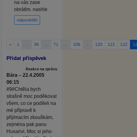
na vás zase
obrátím. nashle
odpovědět
«
1
…
36
…
71
…
106
…
120
121
122
1
Přidat příspěvek
Reakce na zprávu
Bára – 22.4.2005
06:15
#9#Chtěla bych
strašně moc poděkovat
všem, co ce podíleli na
mé přípravě k
přijímacím zkouškám,
zejména pak panu
Husarivi. Moc si jeho