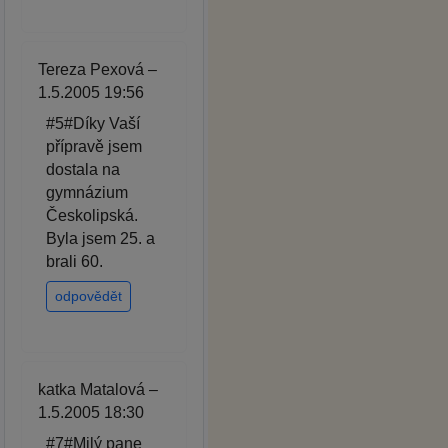
Tereza Pexová –
1.5.2005 19:56
#5#Díky Vaší
přípravě jsem
dostala na
gymnázium
Českolipská.
Byla jsem 25. a
brali 60.
odpovědět
katka Matalová –
1.5.2005 18:30
#7#Milý pane