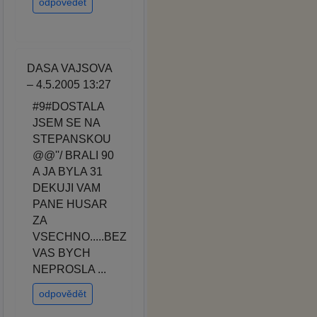
odpovědět
DASA VAJSOVA
– 4.5.2005 13:27
#9#DOSTALA
JSEM SE NA
STEPANSKOU
@@''/ BRALI 90
A JA BYLA 31
DEKUJI VAM
PANE HUSAR
ZA
VSECHNO.....BEZ
VAS BYCH
NEPROSLA ...
odpovědět