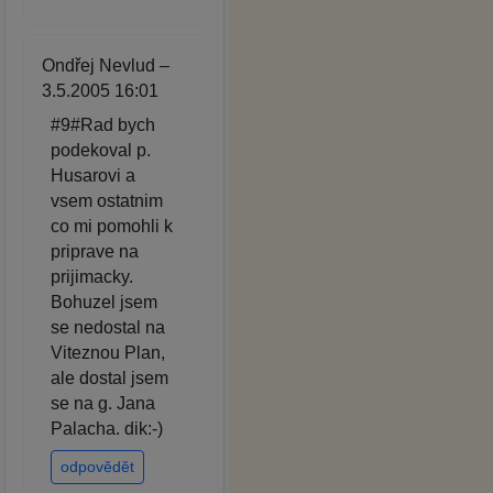
Ondřej Nevlud –
3.5.2005 16:01
#9#Rad bych
podekoval p.
Husarovi a
vsem ostatnim
co mi pomohli k
priprave na
prijimacky.
Bohuzel jsem
se nedostal na
Viteznou Plan,
ale dostal jsem
se na g. Jana
Palacha. dik:-)
odpovědět