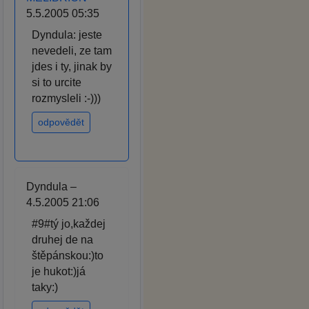
5.5.2005 05:35
Dyndula: jeste
nevedeli, ze tam
jdes i ty, jinak by
si to urcite
rozmysleli :-)))
odpovědět
Dyndula –
4.5.2005 21:06
#9#tý jo,každej
druhej de na
štěpánskou:)to
je hukot:)já
taky:)