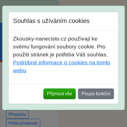
Spustili jsme přihlašování
na školní rok 2026/2027!
Souhlas s užíváním cookies
Zkousky-nanecisto.cz používají ke
svému fungování soubory cookie. Pro
Menu
Účet
Košík
použití stránek je potřeba Váš souhlas.
Podrobné informace o cookies na tomto
webu
Diskuse Jak jste dopadli
u zkoušek na SŠ? Vaše
ohlasy po skutečných
Přijmout vše
Pouze funkční
přijímacích zkouškách
Příspěvky
Přidat příspěvek