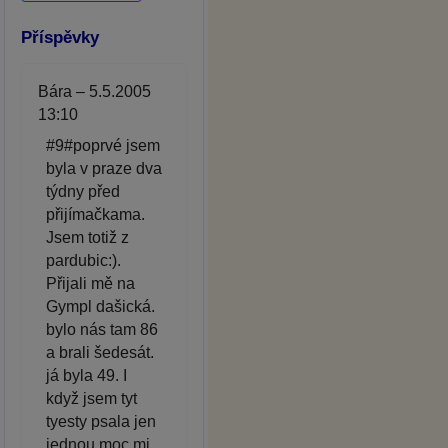
Příspěvky
Bára – 5.5.2005
13:10
#9#poprvé jsem
byla v praze dva
týdny před
přijímačkama.
Jsem totiž z
pardubic:).
Přijali mě na
Gympl dašická.
bylo nás tam 86
a brali šedesát.
já byla 49. I
když jsem tyt
tyesty psala jen
jednou moc mi