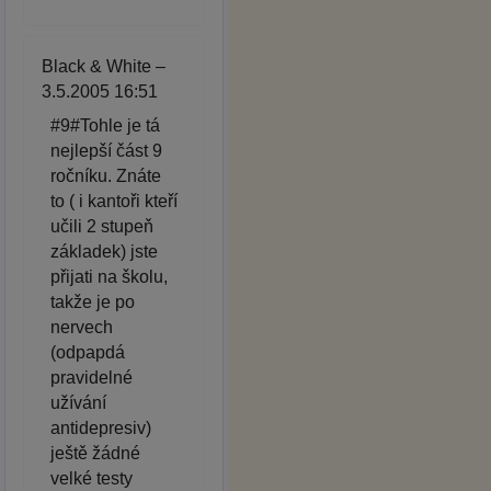
Black & White –
3.5.2005 16:51
#9#Tohle je tá
nejlepší část 9
ročníku. Znáte
to ( i kantoři kteří
učili 2 stupeň
základek) jste
přijati na školu,
takže je po
nervech
(odpapdá
pravidelné
užívání
antidepresiv)
ještě žádné
velké testy