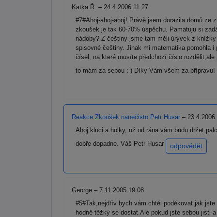
Katka Ř. – 24.4.2006 11:27
#7#Ahoj-ahoj-ahoj! Právě jsem dorazila domů ze z
zkoušek je tak 60-70% úspěchu. Pamatuju si zadán
nádoby? Z češtiny jsme tam měli úryvek z knížky 
spisovné češtiny. Jinak mi matematika pomohla i 
čísel, na které musíte předchozí číslo rozdělit,al
to mám za sebou :-) Díky Vám všem za přípravu!
Reakce Zkoušek nanečisto Petr Husar
– 23.4.2006
Ahoj kluci a holky, už od rána vám budu držet pal
dobře dopadne. Váš Petr Husar
odpovědět
George – 7.11.2005 19:08
#5#Tak,nejdřív bych vám chtěl poděkovat jak jste
hodně těžký se dostat.Ale pokud jste sebou jisti a