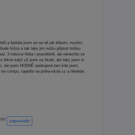
telů a šprtala jsem se na ně jak blázen, myslim,
o bude hrůza a tak taky jim můžu připsat trošku
sl. 3 měsíce třeba i pravidelně, ale nenechte se
to řekne když už jsem na škole, ale taky jsem si
dlo, ale jsem HODNĚ spokojená tam kde jsem,
 ke compu, najeďte na praha-skoly.cz a hledejte,
!!!!
odpovědět