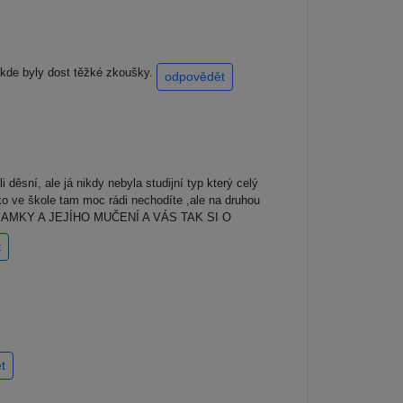
 kde byly dost těžké zkoušky.
odpovědět
 děsní, ale já nikdy nebyla studijní typ který celý
o ve škole tam moc rádi nechodíte ,ale na druhou
O MAMKY A JEJÍHO MUČENÍ A VÁS TAK SI O
t
t