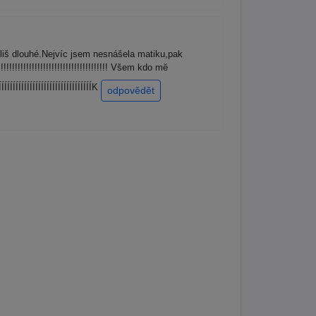
íliš dlouhé.Nejvíc jsem nesnášela matiku,pak
!!!!!!!!!!!!!!!!!!!!!!!!!!!!!! Všem kdo mě
ÍÍÍÍÍÍÍÍÍÍÍÍÍÍÍÍÍÍÍÍÍÍÍÍÍÍÍÍÍÍK
odpovědět