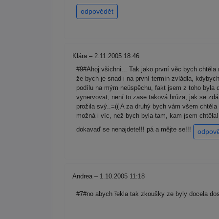
odpovědět
Klára – 2.11.2005 18:46
#9#Ahoj všichni... Tak jako první věc bych chtěla
že bych je snad i na první termín zvládla, kdybych
podílu na mým neúspěchu, fakt jsem z toho byla dě
vynervovat, není to zase taková hrůza, jak se zdá
prožila svý..=(( A za druhý bych vám všem chtěl
možná i víc, než bych byla tam, kam jsem chtěla!!
dokavaď se nenajdete!!! pá a mějte se!!!
odpov
Andrea – 1.10.2005 11:18
#7#no abych řekla tak zkoušky ze byly docela dost