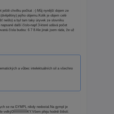
ještě chvilku počkat :-) Můj nynější dojem ze
dvěpětiny) jejího objemu.Kolik je objem celé
ť nešlo) a byl tam taky úryvek ze slovníku
 napsané další číslo-např.3-které udává počet
ovaná čísla budou: 6 7 8 Ale jinak jsem ráda, že už
tematických a vůbec intelektuálních sil a všechno
k bych se na GYMPL nikdy nedostal.Na gympl je
e velkýDÍÍÍÍÍÍÍÍÍÍÍÍÍKY.Všem přeju hodně štěstí.