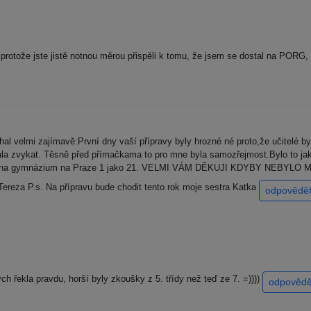
rotože jste jistě notnou měrou přispěli k tomu, že jsem se dostal na PORG,
al velmi zajímavě:První dny vaší přípravy byly hrozné né proto,že učitelé byli
la zvykat. Těsně před přímačkama to pro mne byla samozřejmost.Bylo to jak
 se na gymnázium na Praze 1 jako 21. VELMI VÁM DĚKUJI KDYBY NEBYL
a P.s. Na přípravu bude chodit tento rok moje sestra Katka
odpovědě
ch řekla pravdu, horší byly zkoušky z 5. třídy než teď ze 7. =))))
odpovědě