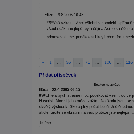
Elíza – 6.8.2005 16:43
#5#Váš vzkaz... Ahoj všichni ve spolek! Upřímně 
všeobecák a nejlepší byla čéjina.Asi to k něčemu b
připravovali chci poděkovat i když před tím z nechutí,Vám pat
«
1
…
36
…
71
…
106
…
116
Přidat příspěvek
Reakce na zprávu
Bára – 22.4.2005 06:15
#9#Chtěla bych strašně moc poděkovat všem, co ce po
Husarivi. Moc si jeho práce vážím. Na školu jsem se s
skvělý výsledek. Skoro plný počet bodů. Ještě jednou 
škole, určitě se obrátím na vás, protože jste nejlepší...
Jméno