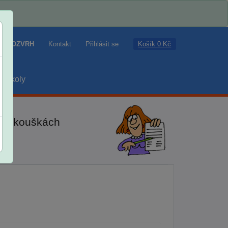
Košík 0 Kč
ROZVRH
Kontakt
Přihlásit se
školy
ch zkouškách