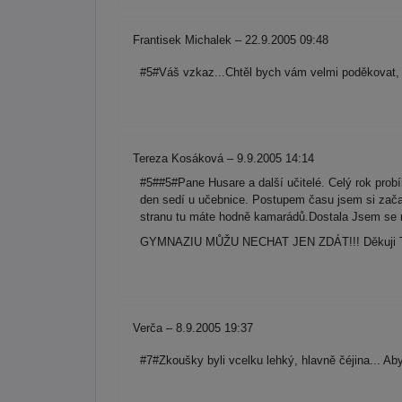
Frantisek Michalek – 22.9.2005 09:48
#5#Váš vzkaz...Chtěl bych vám velmi poděkovat, p
Tereza Kosáková – 9.9.2005 14:14
#5##5#Pane Husare a další učitelé. Celý rok probíh
den sedí u učebnice. Postupem času jsem si zača
stranu tu máte hodně kamarádů.Dostala Jsem
GYMNAZIU MŮŽU NECHAT JEN ZDÁT!!! Děkuji Terez
Verča – 8.9.2005 19:37
#7#Zkoušky byli vcelku lehký, hlavně čéjina... Aby