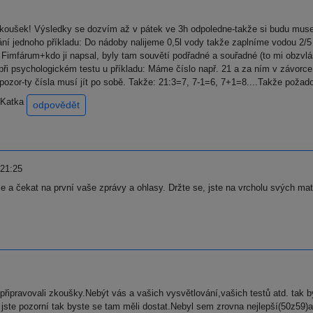
koušek! Výsledky se dozvím až v pátek ve 3h odpoledne-takže si budu muset 
í jednoho příkladu: Do nádoby nalijeme 0,5l vody takže zaplníme vodou 2/5 (
Fimfárum+kdo ji napsal, byly tam souvětí podřadné a souřadné (to mi obzvláš
při psychologickém testu u příkladu: Máme číslo např. 21 a za ním v závorce
e pozor-ty čísla musí jít po sobě. Takže: 21:3=7, 7-1=6, 7+1=8....Takže požad
 Katka
odpovědět
 21:25
ce a čekat na první vaše zprávy a ohlasy. Držte se, jste na vrcholu svých ma
 připravovali zkoušky.Nebýt vás a vašich vysvětlování,vašich testů atd. ta
 jste pozorní tak byste se tam měli dostat.Nebyl sem zrovna nejlepší(50z59)al