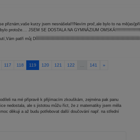
se přiznám,vaše kurzy jsem nesnášela!!!Nevím proč,ale bylo to na mě(asi)př
ylo protože.... JSEM SE DOSTALA NA GYMNÁZIUM OMSKÁ!!!!!!!!!!!!!!!!!!!!!!!!!!!!
ří můj DÍÍÍÍÍÍÍÍÍÍÍÍÍÍÍÍÍÍÍÍÍÍÍÍÍÍÍÍÍÍÍÍÍÍÍÍÍÍÍÍÍÍÍÍÍÍÍÍÍÍÍÍÍÍÍÍÍÍÍÍÍÍÍÍÍÍÍÍÍÍÍÍÍÍÍÍÍÍÍÍÍÍÍÍÍÍ
117
118
119
120
121
122
…
141
»
díleli na mé přípravě k přijímacím zkouškám, zejména pak panu
ice nedostala, ale s jistotou můžu říct, že z matematiky jsem měla
moc děkuji a až budu potřebovat další doučování např. na střední