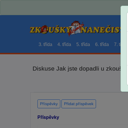
3. třída
4. třída
5. třída
6. třída
7. třída
Diskuse Jak jste dopadli u zkouše
Příspěvky
Přidat příspěvek
Příspěvky