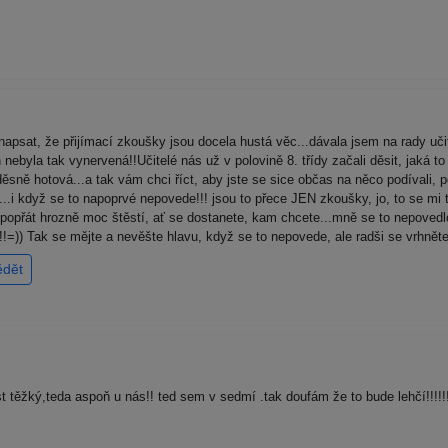
 napsat, že přijímací zkoušky jsou docela hustá věc...dávala jsem na rady uči
 nebyla tak vynervená!!Učitelé nás už v polovině 8. třídy začali děsit, jaká t
sně hotová...a tak vám chci říct, aby jste se sice občas na něco podívali, po
...i když se to napoprvé nepovede!!! jsou to přece JEN zkoušky, jo, to se mi 
a popřát hrozně moc štěstí, ať se dostanete, kam chcete...mně se to nepove
!=)) Tak se mějte a nevěšte hlavu, když se to nepovede, ale radši se vrhněte
ědět
 těžký,teda aspoň u nás!! ted sem v sedmí .tak doufám že to bude lehčí!!!!!!