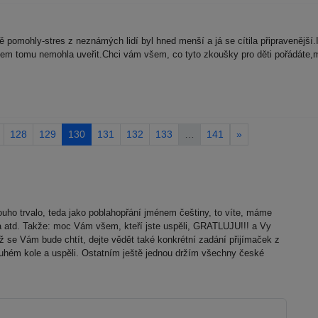
pomohly-stres z neznámých lidí byl hned menší a já se cítila připravenější.
jsem tomu nemohla uveřit.Chci vám všem, co tyto zkoušky pro děti pořádáte
128
129
130
131
132
133
…
141
»
uho trvalo, teda jako poblahopřání jménem češtiny, to víte, máme
ola atd. Takže: moc Vám všem, kteří jste uspěli, GRATLUJU!!! a Vy
e Vám bude chtít, dejte vědět také konkrétní zadání přijímaček z
ruhém kole a uspěli. Ostatním ještě jednou držím všechny české