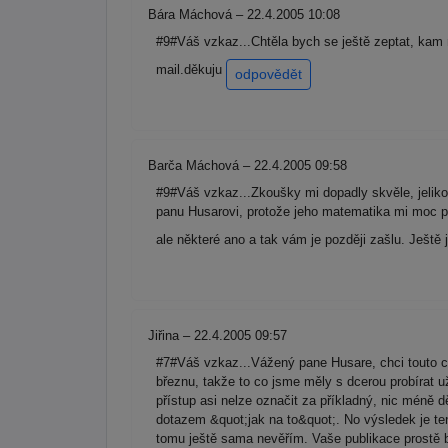
Bára Máchová – 22.4.2005 10:08
#9#Váš vzkaz...Chtěla bych se ještě zeptat, kam m
mail.děkuju
odpovědět
Barča Máchová – 22.4.2005 09:58
#9#Váš vzkaz...Zkoušky mi dopadly skvěle, jeliko
panu Husarovi, protože jeho matematika mi moc po
ale některé ano a tak vám je později zašlu. Ješt
Jiřina – 22.4.2005 09:57
#7#Váš vzkaz...Vážený pane Husare, chci touto ce
březnu, takže to co jsme měly s dcerou probírat u
přístup asi nelze označit za příkladný, nic méně
dotazem &quot;jak na to&quot;. No výsledek je t
tomu ještě sama nevěřím. Vaše publikace prostě b