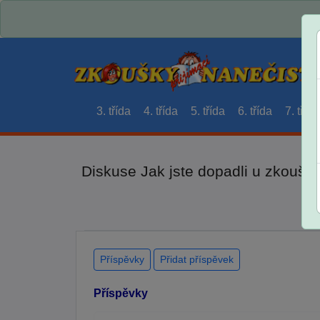
3. třída
4. třída
5. třída
6. třída
7. třída
Diskuse Jak jste dopadli u zkouše
Příspěvky
Přidat příspěvek
Příspěvky