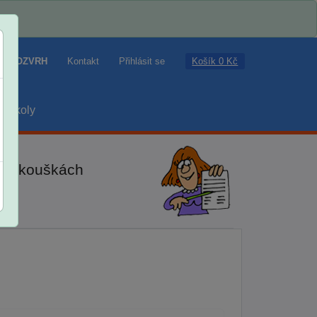
Košík 0 Kč
ROZVRH
Kontakt
Přihlásit se
školy
ch zkouškách