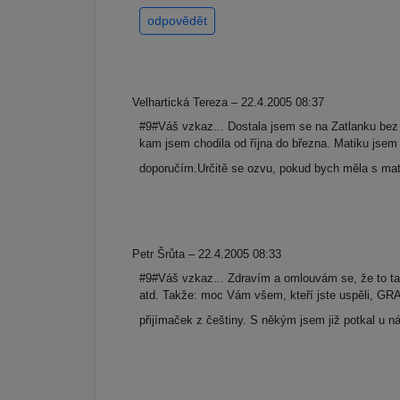
odpovědět
Velhartická Tereza – 22.4.2005 08:37
#9#Váš vzkaz... Dostala jsem se na Zatlanku bez 
kam jsem chodila od října do března. Matiku jse
doporučím.Určitě se ozvu, pokud bych měla s ma
Petr Šrůta – 22.4.2005 08:33
#9#Váš vzkaz... Zdravím a omlouvám se, že to tak 
atd. Takže: moc Vám všem, kteří jste uspěli, G
přijímaček z češtiny. S někým jsem již potkal u 