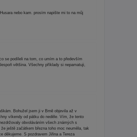
a Husara nebo kam. prosím napište mi to na můj
co se podíleli na tom, co umím a to především
lespoň většina. Všechny příklady si nepamatuji,
škám. Bohužel jsem ji v Brně objevila až v
echny víkendy od pátku do neděle. Vím, že tento
se nezdržovaly obvoláváním všech známých s
, že ještě začátkem března toho moc neuměla, tak
ice děkujeme. S pozdravem Jiřina a Tereza