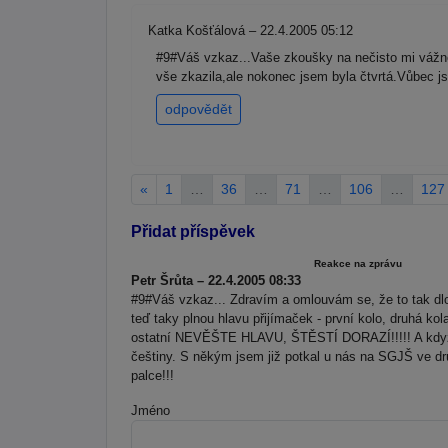
Katka Košťálová – 22.4.2005 05:12
#9#Váš vzkaz...Vaše zkoušky na nečisto mi vážně 
vše zkazila,ale nokonec jsem byla čtvrtá.Vůbec 
odpovědět
«
1
…
36
…
71
…
106
…
127
Přidat příspěvek
Reakce na zprávu
Petr Šrůta – 22.4.2005 08:33
#9#Váš vzkaz... Zdravím a omlouvám se, že to tak dlo
teď taky plnou hlavu přijímaček - první kolo, druhá k
ostatní NEVĚŠTE HLAVU, ŠTĚSTÍ DORAZÍ!!!!! A když s
češtiny. S někým jsem již potkal u nás na SGJŠ ve d
palce!!!
Jméno