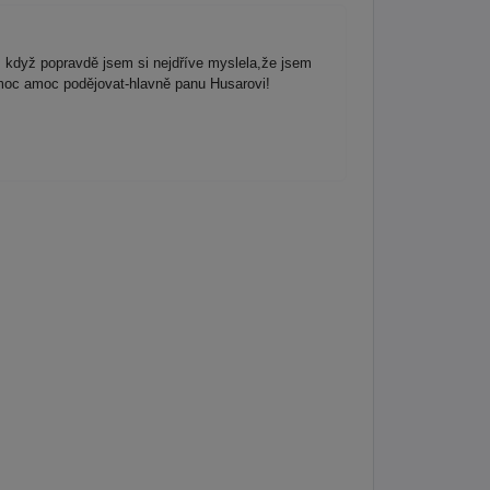
I když popravdě jsem si nejdříve myslela,že jsem
,moc amoc podějovat-hlavně panu Husarovi!