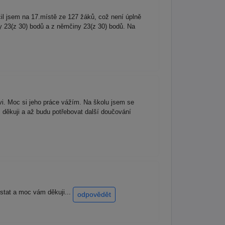
l jsem na 17.místě ze 127 žáků, což není úplně
y 23(z 30) bodů a z němčiny 23(z 30) bodů. Na
i. Moc si jeho práce vážím. Na školu jsem se
 děkuji a až budu potřebovat další doučování
ostat a moc vám děkuji...
odpovědět