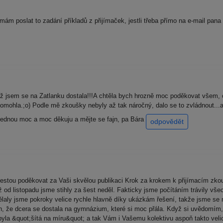
ám poslat to zadání příkladů z přijímaček, jestli třeba přímo na e-mail pan
ž jsem se na Zatlanku dostala!!!A chtěla bych hrozně moc poděkovat všem, 
mohla.;o) Podle mě zkoušky nebyly až tak náročný, dalo se to zvládnout...a
ě jednou moc a moc děkuju a mějte se fajn, pa Bára
odpovědět
stou poděkovat za Vaši skvělou publikaci Krok za krokem k přijímacím zkou
ž od listopadu jsme stihly za šest neděl. Fakticky jsme počítáním trávily vš
 dělaly jsme pokroky velice rychle hlavně díky ukázkám řešení, takže jsme 
en, že dcera se dostala na gymnázium, které si moc přála. Když si uvědomím
yla &quot;šítá na míru&quot; a tak Vám i Vašemu kolektivu aspoň takto vel