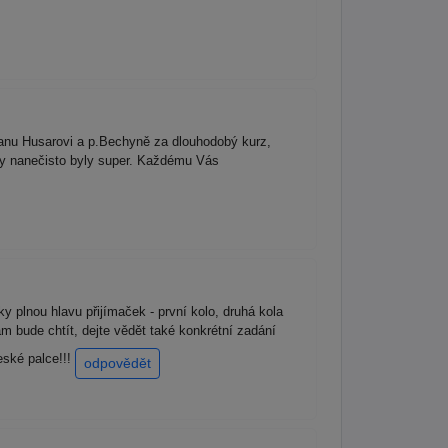
 panu Husarovi a p.Bechyně za dlouhodobý kurz,
ky nanečisto byly super. Každému Vás
 plnou hlavu přijímaček - první kolo, druhá kola
bude chtít, dejte vědět také konkrétní zadání
eské palce!!!
odpovědět