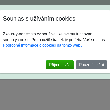
Spustili jsme přihlašování na školní rok 2026/2027!
Souhlas s užíváním cookies
Jak si vybrat
Časté dotazy
Zkousky-nanecisto.cz používají ke svému fungování
8. třída
9. třída
střední
maturanti
soutěže
prázdniny
soubory cookie. Pro použití stránek je potřeba Váš souhlas.
Podrobné informace o cookies na tomto webu
k na SŠ? Vaše ohlasy po skutečných přijímací
Přijmout vše
Pouze funkční