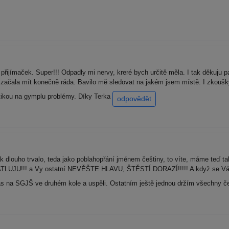
přijímaček. Super!!! Odpadly mi nervy, kreré bych určitě měla. I tak děkuju
m začala mít konečně ráda. Bavilo mě sledovat na jakém jsem místě. I zkouš
tikou na gymplu problémy. Díky Terka
odpovědět
dlouho trvalo, teda jako poblahopřání jménem češtiny, to víte, máme teď taky
RATLUJU!!! a Vy ostatní NEVĚŠTE HLAVU, ŠTĚSTÍ DORAZÍ!!!!! A když se Vám 
nás na SGJŠ ve druhém kole a uspěli. Ostatním ještě jednou držím všechny č