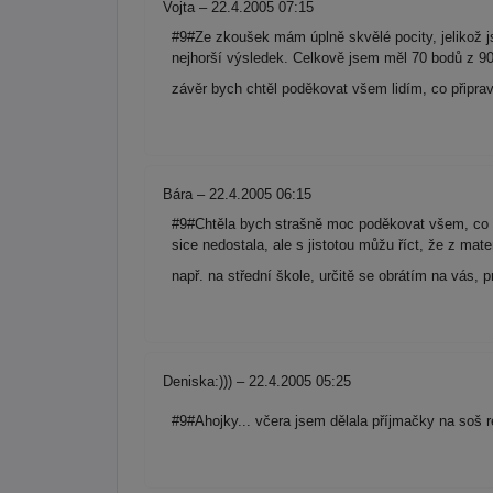
Vojta – 22.4.2005 07:15
#9#Ze zkoušek mám úplně skvělé pocity, jelikož 
nejhorší výsledek. Celkově jsem měl 70 bodů z 90
závěr bych chtěl poděkovat všem lidím, co připrav
Bára – 22.4.2005 06:15
#9#Chtěla bych strašně moc poděkovat všem, co c
sice nedostala, ale s jistotou můžu říct, že z ma
např. na střední škole, určitě se obrátím na vás, p
Deniska:))) – 22.4.2005 05:25
#9#Ahojky... včera jsem dělala příjmačky na soš r