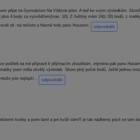
jsem přijat na Gymnázium Na Vítězné pláni. A teď ke svým výsledkům. Skonči
 plus 4 body za vysvědčení(max. 10). Z češtiny mám 24(z 30) bodů, z matik
ovali zk. na nečisto a hlavně tedy panu Husarovi.
odpovědět
e podíleli na mé přípravě k přijímacím zkouškám, zejména pak panu Husariv
tematiky jsem měla skvělý výsledek. Skoro plný počet bodů. Ještě jednou moc
rotože jste nejlepší...
odpovědět
eklamní tvorby a jsem tam! a jen kvůli vám!!! je tak nádherný pocit se tam d