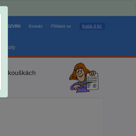
Košík 0 Kč
ROZVRH
Kontakt
Přihlásit se
školy
ch zkouškách