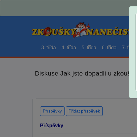
3. třída
4. třída
5. třída
6. třída
7. třída
Diskuse Jak jste dopadli u zkouše
Příspěvky
Přidat příspěvek
Příspěvky