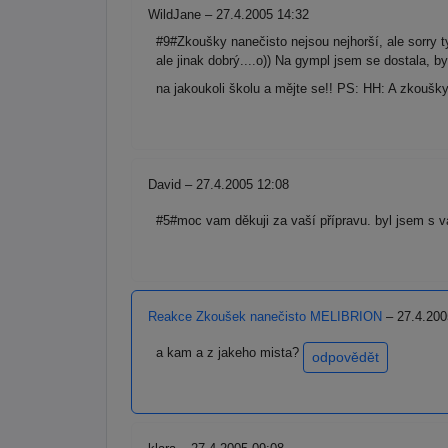
WildJane – 27.4.2005 14:32
#9#Zkoušky nanečisto nejsou nejhorší, ale sorry ty 
ale jinak dobrý....o)) Na gympl jsem se dostala, b
na jakoukoli školu a mějte se!! PS: HH: A zkoušky
David – 27.4.2005 12:08
#5#moc vam děkuji za vaší přípravu. byl jsem s v
Reakce Zkoušek nanečisto MELIBRION
– 27.4.200
a kam a z jakeho mista?
odpovědět