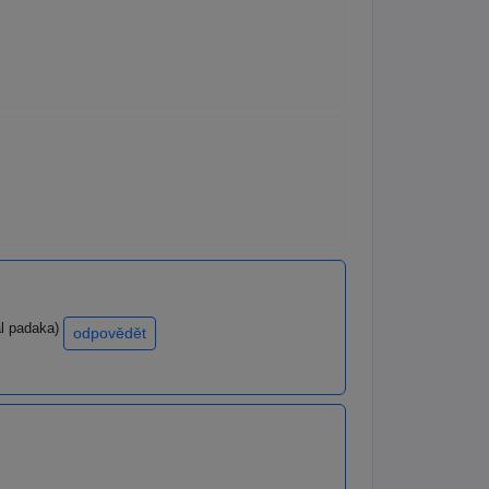
al padaka)
odpovědět