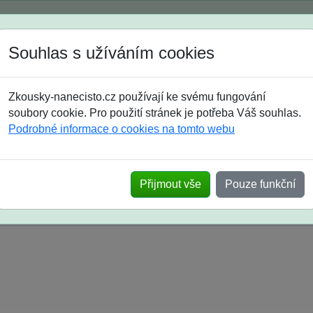
Spustili jsme přihlašování na školní rok 2026/2027!
Souhlas s užíváním cookies
Jak si vybrat
Časté dotazy
Zkousky-nanecisto.cz používají ke svému fungování
8. třída
9. třída
střední
maturanti
soutěže
prázdniny
soubory cookie. Pro použití stránek je potřeba Váš souhlas.
Podrobné informace o cookies na tomto webu
k na SŠ? Vaše ohlasy po skutečných přijímací
Přijmout vše
Pouze funkční