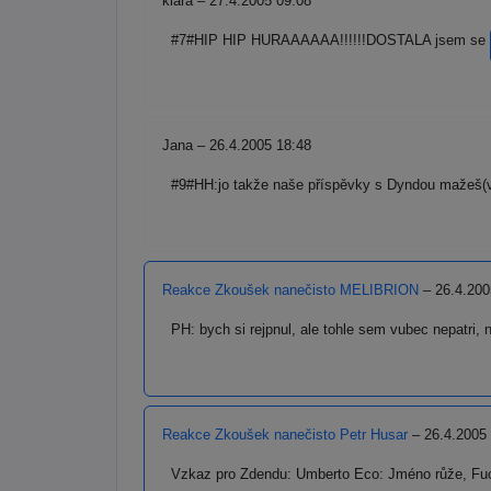
klara – 27.4.2005 09:08
#7#HIP HIP HURAAAAAA!!!!!!DOSTALA jsem se
Jana – 26.4.2005 18:48
#9#HH:jo takže naše příspěvky s Dyndou mažeš(v
Reakce Zkoušek nanečisto MELIBRION
– 26.4.200
PH: bych si rejpnul, ale tohle sem vubec nepatri, 
Reakce Zkoušek nanečisto Petr Husar
– 26.4.2005
Vzkaz pro Zdendu: Umberto Eco: Jméno růže, Fuc