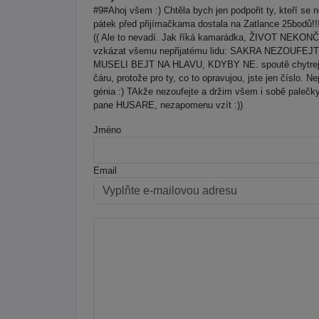
#9#Ahoj všem :) Chtěla bych jen podpořit ty, kteří se n
pátek před přijímačkama dostala na Zatlance 25bodů!!! 
(( Ale to nevadí. Jak říká kamarádka, ŽIVOT NEKONČÍ 
vzkázat všemu nepřijatému lidu: SAKRA NEZOU
MUSELI BEJT NA HLAVU, KDYBY NE. spoutě chytrejm li
čáru, protože pro ty, co to opravujou, jste jen číslo. 
génia :) TAkže nezoufejte a držim všem i sobě palečky 
pane HUSARE, nezapomenu vzít :))
Jméno
Email