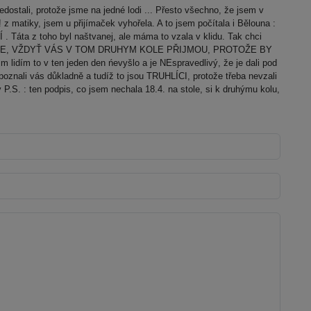
edostali, protože jsme na jedné lodi ... Přesto všechno, že jsem v
z matiky, jsem u přijímaček vyhořela. A to jsem počítala i Bělouna :
. Táta z toho byl naštvanej, ale máma to vzala v klidu. Tak chci
FEJTE, VŽDYŤ VÁS V TOM DRUHYM KOLE PŘIJMOU, PROTOŽE BY
dím to v ten jeden den ńevyšlo a je NEspravedlivý, že je dali pod
Nepoznali vás důkladně a tudíž to jsou TRUHLÍCI, protože třeba nevzali
P.S. : ten podpis, co jsem nechala 18.4. na stole, si k druhýmu kolu,