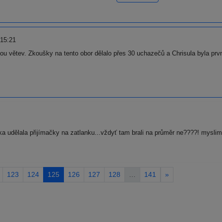
 15:21
u větev. Zkoušky na tento obor dělalo přes 30 uchazečů a Chrisula byla prvn
ka udělala přijímačky na zatlanku...vždyť tam brali na průměr ne????! myslim
123
124
125
126
127
128
…
141
»