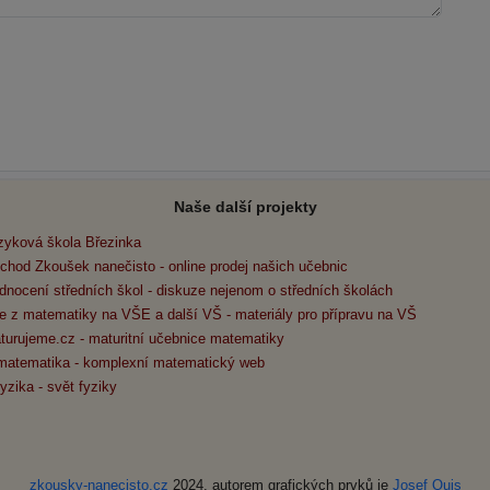
Naše další projekty
zyková škola Březinka
chod Zkoušek nanečisto - online prodej našich učebnic
dnocení středních škol - diskuze nejenom o středních školách
e z matematiky na VŠE a další VŠ - materiály pro přípravu na VŠ
turujeme.cz - maturitní učebnice matematiky
matematika - komplexní matematický web
yzika - svět fyziky
zkousky-nanecisto.cz
2024, autorem grafických prvků je
Josef Quis