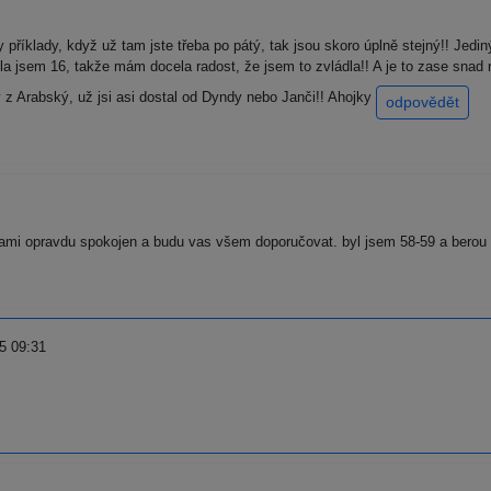
příklady, když už tam jste třeba po pátý, tak jsou skoro úplně stejný!! Jediný
yla jsem 16, takže mám docela radost, že jsem to zvládla!! A je to zase snad 
 z Arabský, už jsi asi dostal od Dyndy nebo Janči!! Ahojky
odpovědět
ami opravdu spokojen a budu vas všem doporučovat. byl jsem 58-59 a berou 60
5 09:31