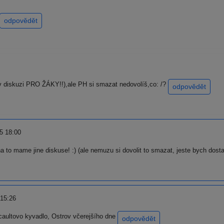
odpovědět
 diskuzi PRO ŽÁKY!!),ale PH si smazat nedovolíš,co: /?
odpovědět
5 18:00
na to mame jine diskuse! :) (ale nemuzu si dovolit to smazat, jeste bych dost
 15:26
aultovo kyvadlo, Ostrov včerejšího dne
odpovědět