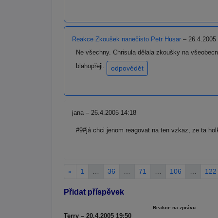
Reakce Zkoušek nanečisto Petr Husar
– 26.4.2005
Ne všechny. Chrisula dělala zkoušky na všeobecno
blahopřeji.
odpovědět
jana – 26.4.2005 14:18
#9#já chci jenom reagovat na ten vzkaz, ze ta hol
«
1
…
36
…
71
…
106
…
122
Přidat příspěvek
Reakce na zprávu
Terry – 20.4.2005 19:50