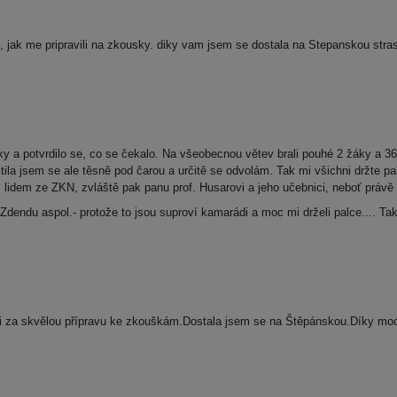
 jak me pripravili na zkousky. diky vam jsem se dostala na Stepanskou str
y a potvrdilo se, co se čekalo. Na všeobecnou větev brali pouhé 2 žáky a 36 
tila jsem se ale těsně pod čarou a určitě se odvolám. Tak mi všichni držte pa
dem ze ZKN, zvláště pak panu prof. Husarovi a jeho učebnici, neboť právě o
Zdendu aspol.- protože to jsou suproví kamarádi a moc mi drželi palce.... T
 za skvělou přípravu ke zkouškám.Dostala jsem se na Štěpánskou.Díky moc