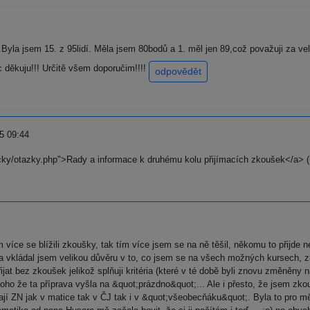
Byla jsem 15. z 95lidí. Měla jsem 80bodů a 1. měl jen 89,což považuji za v
 děkuju!!! Určitě všem doporučim!!!!
odpovědět
5 09:44
acky/otazky.php">Rady a informace k druhému kolu přijímacích zkoušek</a> (
 více se blížili zkoušky, tak tím více jsem se na ně těšil, někomu to přijd
a vkládal jsem velikou důvěru v to, co jsem se na všech možných kursech, zk
jat bez zkoušek jelikož splňuji kritéria (které v té době byli znovu změněny na
toho že ta příprava vyšla na &quot;prázdno&quot;... Ale i přesto, že jsem
lají ZN jak v matice tak v ČJ tak i v &quot;všeobecňáku&quot;. Byla to pro 