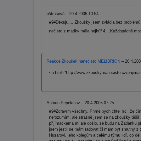
pštrosová – 20.4.2005 10:54
#9#Děkuju.... Zkoušky jsem zvládla bez problémů.
nečisto z matiky měla nejhůř 4....Každopádně moc
Reakce Zkoušek nanečisto MELIBRION
– 20.4.200
<a href="http://www.zkousky-nanecisto.cz/prijim
Antoan Pepelanov – 20.4.2005 07:25
#9#Zdravím všechny, Prvně bych chtěl říci, že čím
nerozumím, ale strašně jsem se na zkoušky těšil 
přijímačkama mi ale došlo, že budu na Zatlanku při
jsem jestli se mám radovat či mám být smutný z 
Husarovi, jeho kolegům a celému týmu lidí, co dě