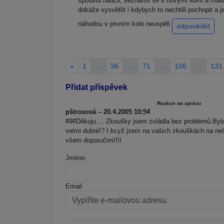
spoustu naučil, seznámil se s novými lidmi a matem
dokáže vysvětlit i kdybych to nechtěl pochopit a
náhodou v prvním kole neuspěli
odpovědět
«
1
…
36
…
71
…
106
…
131
Přidat příspěvek
Reakce na zprávu
pštrosová – 20.4.2005 10:54
#9#Děkuju.... Zkoušky jsem zvládla bez problémů.Byla
velmi dobré!? I kcyž jsem na vašich zkouškách na neč
všem doporučim!!!!
Jméno
Email