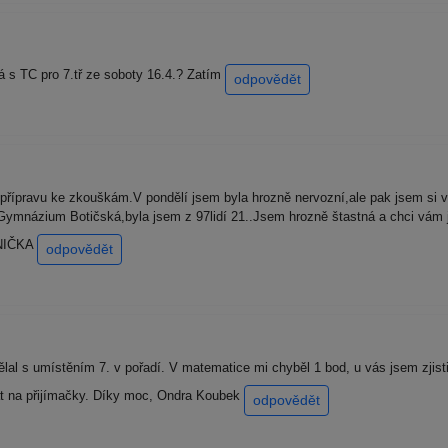
á s TC pro 7.tř ze soboty 16.4.? Zatím
odpovědět
řípravu ke zkouškám.V pondělí jsem byla hrozně nervozní,ale pak jsem si 
Gymnázium Botičská,byla jsem z 97lidí 21..Jsem hrozně štastná a chci vám 
ANIČKA
odpovědět
lal s umístěním 7. v pořadí. V matematice mi chyběl 1 bod, u vás jsem zjis
at na přijímačky. Díky moc, Ondra Koubek
odpovědět