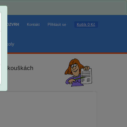
Košík 0 Kč
ROZVRH
Kontakt
Přihlásit se
školy
ch zkouškách