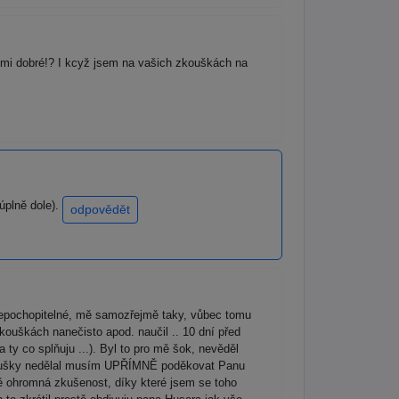
elmi dobré!? I kcyž jsem na vašich zkouškách na
úplně dole).
odpovědět
e nepochopitelné, mě samozřejmě taky, vůbec tomu
ouškách nanečisto apod. naučil .. 10 dní před
 ty co splňuju ...). Byl to pro mě šok, nevěděl
 zkoušky nedělal musím UPŘÍMNĚ poděkovat Panu
mě ohromná zkušenost, díky které jsem se toho