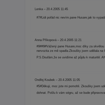
Lenka – 20.4.2005 11:45
#7#Lidi pořád nic nevím.pane Husare.jak to vypad
Anna Příkopová – 20.4.2005 11:21
#9##9#Vážený pane Husare,moc díky za skvělou p
nervozita ze mě spadla.Zkoušky jsem udělala na 
P.S.Doufám,že se uvidíme až půjdu k maturitě. 
Ondřej Koubek – 20.4.2005 11:05
#5#Děkuji, moc jste mi pomohli. Zkoušky jsem udě
dohnat. Pošlu k vám ségru, až se bude připravov