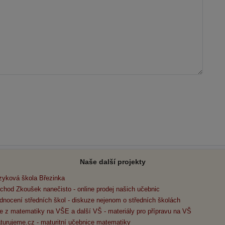
Naše další projekty
zyková škola Březinka
chod Zkoušek nanečisto - online prodej našich učebnic
dnocení středních škol - diskuze nejenom o středních školách
e z matematiky na VŠE a další VŠ - materiály pro přípravu na VŠ
turujeme.cz - maturitní učebnice matematiky