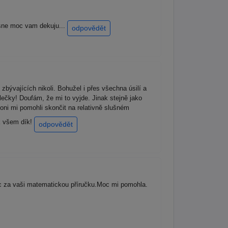
asne moc vam dekuju...
odpovědět
zbývajících nikoli. Bohužel i přes všechna úsilí a
lečky! Doufám, že mi to vyjde. Jinak stejně jako
ni mi pomohli skončit na relativně slušném
ak všem dík!
odpovědět
 za vaši matematickou příručku.Moc mi pomohla.