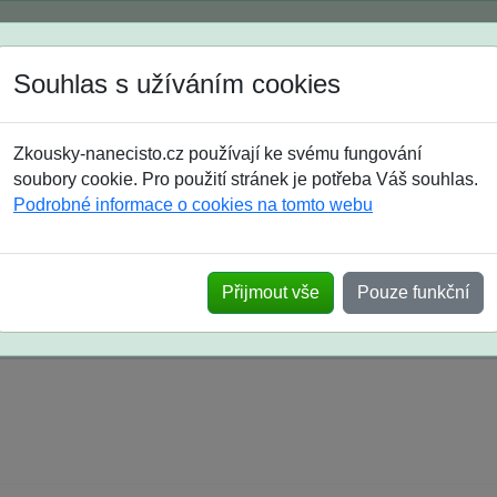
Spustili jsme přihlašování na školní rok 2026/2027!
Souhlas s užíváním cookies
Jak si vybrat
Časté dotazy
Zkousky-nanecisto.cz používají ke svému fungování
8. třída
9. třída
střední
maturanti
soutěže
prázdniny
soubory cookie. Pro použití stránek je potřeba Váš souhlas.
Podrobné informace o cookies na tomto webu
k na SŠ? Vaše ohlasy po skutečných přijímací
Přijmout vše
Pouze funkční