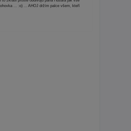
 to zkrátil prostě obdivuju pana Husara jak vše
hovka ... :o) ... AHOJ držím palce všem, kteří