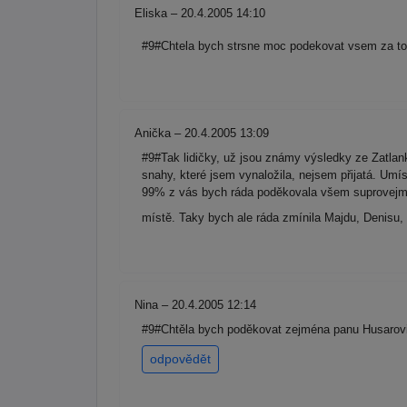
Eliska – 20.4.2005 14:10
#9#Chtela bych strsne moc podekovat vsem za to,
Anička – 20.4.2005 13:09
#9#Tak lidičky, už jsou známy výsledky ze Zatlank
snahy, které jsem vynaložila, nejsem přijatá. Umís
99% z vás bych ráda poděkovala všem suprovejm li
místě. Taky bych ale ráda zmínila Majdu, Denisu, 
Nina – 20.4.2005 12:14
#9#Chtěla bych poděkovat zejména panu Husarovi
odpovědět