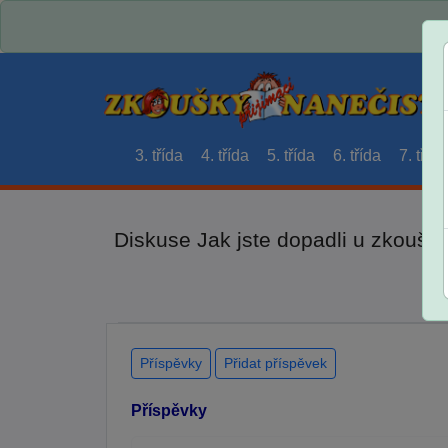
3. třída
4. třída
5. třída
6. třída
7. třída
Diskuse Jak jste dopadli u zkouše
Příspěvky
Přidat příspěvek
Příspěvky