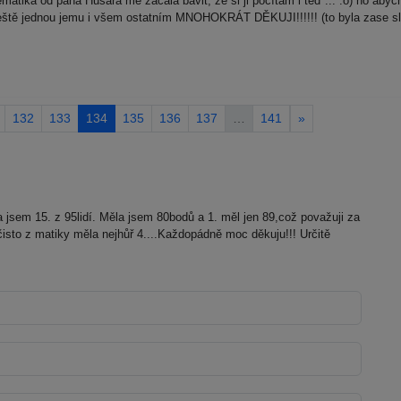
atika od pana Husara mě začala bavit, že si ji počítám i teď ... :o) no abych
 ještě jednou jemu i všem ostatním MNOHOKRÁT DĚKUJI!!!!!! (to byla zase slo
132
133
134
135
136
137
…
141
»
 jsem 15. z 95lidí. Měla jsem 80bodů a 1. měl jen 89,což považuji za
isto z matiky měla nejhůř 4....Každopádně moc děkuju!!! Určitě