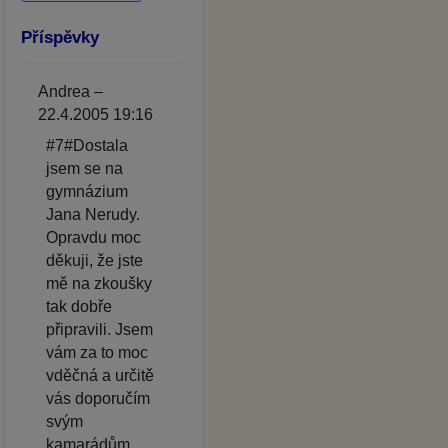
Příspěvky
Andrea –
22.4.2005 19:16
#7#Dostala
jsem se na
gymnázium
Jana Nerudy.
Opravdu moc
děkuji, že jste
mě na zkoušky
tak dobře
připravili. Jsem
vám za to moc
vděčná a určitě
vás doporučím
svým
kamarádům.