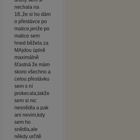
nechala na
18.,že si ho dám
o přestávce po
matice,jenže po
matice sem
hned běžela za
MAjdou úplně
maximálně
šťastná že mám
skoro všechno a
celou přestávku
sem s ní
prokecala,takže
sem si nic
nesnědla a pak
ani nevim,kdy
sem ho
snědla,ale
někdy určitě