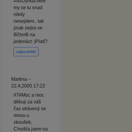
#9#Dynda:hele
my se tu snad
nikdy
nesejdem.. tak
jinak zejtra ve
třičtvrtě na
jedenáct: )Platí?
odpovědět
Martina –
22.4.2005 17:22
#7#Moc a moc
děkuji za váš
čas strávený se
mnou u
zkoušek.
Chodila jsem na