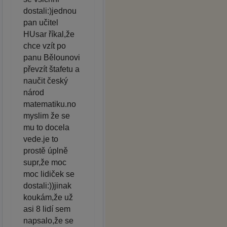
dostali:)jednou
pan učitel
HUsar říkal,že
chce vzít po
panu Bělounovi
převzít štafetu a
naučit český
národ
matematiku.no
myslim že se
mu to docela
vede.je to
prostě úplně
supr,že moc
moc lidiček se
dostali:))jinak
koukám,že už
asi 8 lidí sem
napsalo,že se