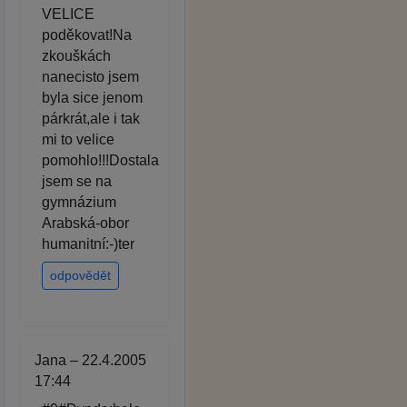
VELICE
poděkovat!Na
zkouškách
nanecisto jsem
byla sice jenom
párkrát,ale i tak
mi to velice
pomohlo!!!Dostala
jsem se na
gymnázium
Arabská-obor
humanitní:-)ter
odpovědět
Jana – 22.4.2005
17:44