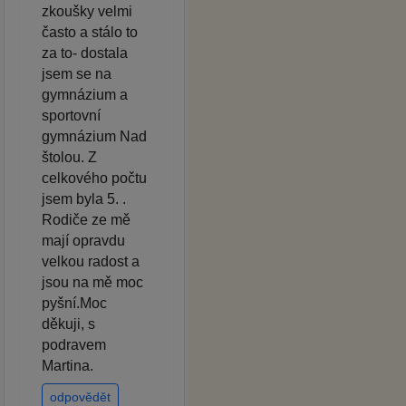
zkoušky velmi
často a stálo to
za to- dostala
jsem se na
gymnázium a
sportovní
gymnázium Nad
štolou. Z
celkového počtu
jsem byla 5. .
Rodiče ze mě
mají opravdu
velkou radost a
jsou na mě moc
pyšní.Moc
děkuji, s
podravem
Martina.
odpovědět