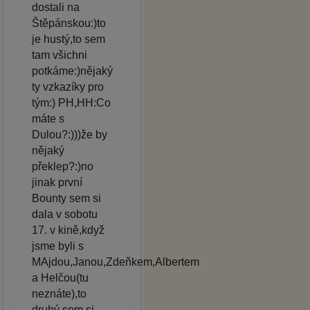
dostali na
Štěpánskou:)to
je hustý,to sem
tam všichni
potkáme:)nějaký
ty vzkazíky pro
tým:) PH,HH:Co
máte s
Dulou?:)))že by
nějaký
překlep?:)no
jinak první
Bounty sem si
dala v sobotu
17. v kině,když
jsme byli s
MAjdou,Janou,Zdeňkem,Albertem
a Helčou(tu
neznáte),to
druhý sem si