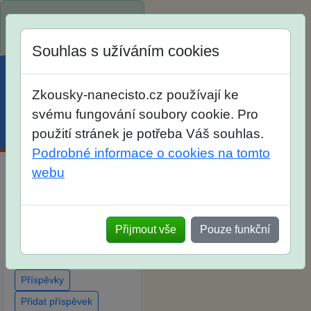
Spustili jsme přihlašování
na školní rok 2026/2027!
Souhlas s užíváním cookies
Zkousky-nanecisto.cz používají ke
svému fungování soubory cookie. Pro
Menu
Účet
Košík
použití stránek je potřeba Váš souhlas.
Podrobné informace o cookies na tomto
webu
Diskuse Jak jste dopadli
u zkoušek na SŠ? Vaše
ohlasy po skutečných
Přijmout vše
Pouze funkční
přijímacích zkouškách
Příspěvky
Přidat příspěvek