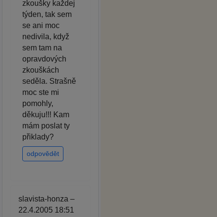
zkoušky každej
týden, tak sem
se ani moc
nedivila, když
sem tam na
opravdových
zkouškách
seděla. Strašně
moc ste mi
pomohly,
děkuju!!! Kam
mám poslat ty
přiklady?
odpovědět
slavista-honza –
22.4.2005 18:51