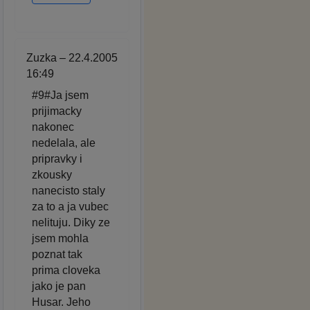
Zuzka – 22.4.2005
16:49
#9#Ja jsem
prijimacky
nakonec
nedelala, ale
pripravky i
zkousky
nanecisto staly
za to a ja vubec
nelituju. Diky ze
jsem mohla
poznat tak
prima cloveka
jako je pan
Husar. Jeho