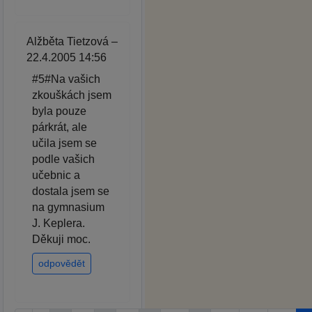
Alžběta Tietzová –
22.4.2005 14:56
#5#Na vašich
zkouškách jsem
byla pouze
párkrát, ale
učila jsem se
podle vašich
učebnic a
dostala jsem se
na gymnasium
J. Keplera.
Děkuji moc.
odpovědět