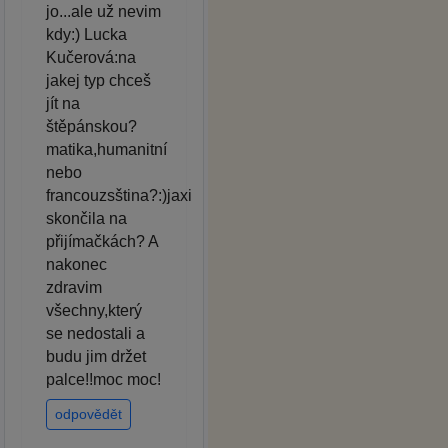
jo...ale už nevim
kdy:) Lucka
Kučerová:na
jakej typ chceš
jít na
štěpánskou?
matika,humanitní
nebo
francouzsština?:)jaxi
skončila na
přijímačkách? A
nakonec
zdravim
všechny,který
se nedostali a
budu jim držet
palce!!moc moc!
odpovědět