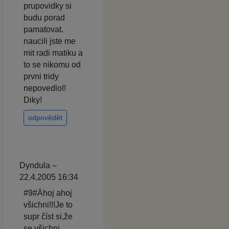
prupovidky si
budu porad
pamatovat.
naucili jste me
mit radi matiku a
to se nikomu od
prvni tridy
nepovedlo!!
Diky!
odpovědět
Dyndula –
22.4.2005 16:34
#9#Ähoj ahoj
všichni!!!Je to
supr číst si,že
se všichni