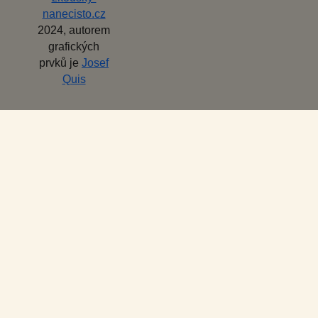
nanecisto.cz
2024, autorem
grafických
prvků je
Josef
Quis