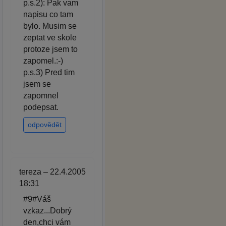
p.s.2): Pak vam
napisu co tam
bylo. Musim se
zeptat ve skole
protoze jsem to
zapomel.:-)
p.s.3) Pred tim
jsem se
zapomnel
podepsat.
odpovědět
tereza – 22.4.2005
18:31
#9#Váš
vzkaz...Dobrý
den,chci vám