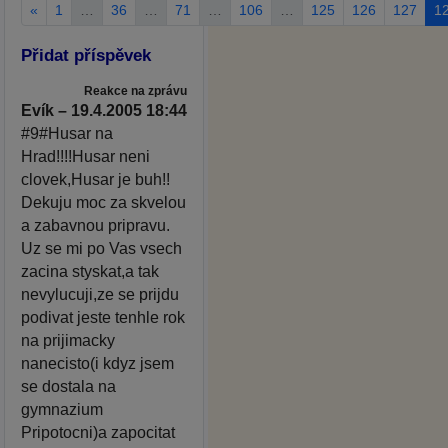
«
1
…
36
…
71
…
106
…
125
126
127
1
Přidat příspěvek
Reakce na zprávu
Evík – 19.4.2005 18:44
#9#Husar na
Hrad!!!!Husar neni
clovek,Husar je buh!!
Dekuju moc za skvelou
a zabavnou pripravu.
Uz se mi po Vas vsech
zacina styskat,a tak
nevylucuji,ze se prijdu
podivat jeste tenhle rok
na prijimacky
nanecisto(i kdyz jsem
se dostala na
gymnazium
Pripotocni)a zapocitat