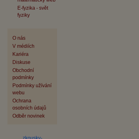
E-fyzika - svět
fyziky
O nás
V médiích
Kariéra
Diskuse
Obchodní
podmínky
Podmínky užívání
webu
Ochrana
osobních údajů
Odběr novinek
zkousky-