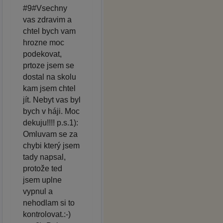
#9#Vsechny
vas zdravim a
chtel bych vam
hrozne moc
podekovat,
prtoze jsem se
dostal na skolu
kam jsem chtel
jít. Nebyt vas byl
bych v háji. Moc
dekuju!!!! p.s.1):
Omluvam se za
chybi který jsem
tady napsal,
protože ted
jsem uplne
vypnul a
nehodlam si to
kontrolovat.:-)