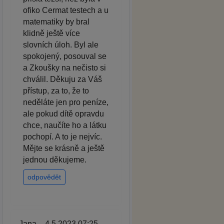
ofiko Cermat testech a u
matematiky by bral
klidně ještě více
slovních úloh. Byl ale
spokojený, posouval se
a Zkoušky na nečisto si
chválil. Děkuju za Váš
přístup, za to, že to
neděláte jen pro peníze,
ale pokud dítě opravdu
chce, naučíte ho a látku
pochopí. A to je nejvíc.
Mějte se krásně a ještě
jednou děkujeme.
odpovědět
Jana – 4.5.2023 07:25