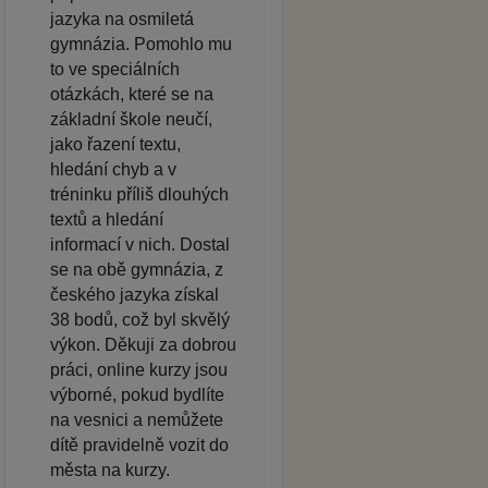
jazyka na osmiletá
gymnázia. Pomohlo mu
to ve speciálních
otázkách, které se na
základní škole neučí,
jako řazení textu,
hledání chyb a v
tréninku příliš dlouhých
textů a hledání
informací v nich. Dostal
se na obě gymnázia, z
českého jazyka získal
38 bodů, což byl skvělý
výkon. Děkuji za dobrou
práci, online kurzy jsou
výborné, pokud bydlíte
na vesnici a nemůžete
dítě pravidelně vozit do
města na kurzy.