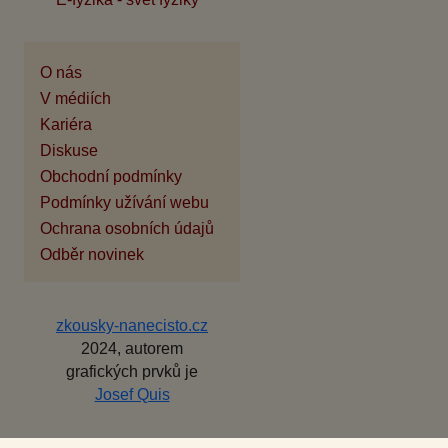
O nás
V médiích
Kariéra
Diskuse
Obchodní podmínky
Podmínky užívání webu
Ochrana osobních údajů
Odběr novinek
zkousky-nanecisto.cz
2024, autorem
grafických prvků je
Josef Quis