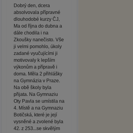
Dobrý den, dcera
absolvovala přípravné
dlouhodobé kurzy ČJ,
Ma od října do dubna a
dále chodila i na
Zkoušky nanečisto. Vše
ji velmi pomohlo, úkoly
zadané vyučujícími ji
motivovaly k lepším
výkonům a přípravě i
doma. Měla 2 přihlášky
na Gymnázia v Praze.
Na obě školy byla
přijata. Na Gymnaziu
Oty Pavla se umístila na
4. Místě a na Gymnaziu
Botičská, které je její
vysněné a zvolené byla
42. z 253...se skvělým