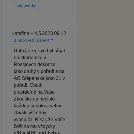
odpovědět
Kateřina – 4.5.2023 09:12
1 odpoveď rozbalit
Dobrý den, syn byl přijat
na ekonomku v
Resslovce dokonce
jako druhý v pořadí a na
AG Štěpánská jako 21 v
pořadí. Chodil
pravidelně na Vaše
Zkoušky na nečisto
každou sobotu a velmi
chválil všechny
vyučující. Říkal, že Vaše
čeština mu vždycky
přišla těžší, než byla v