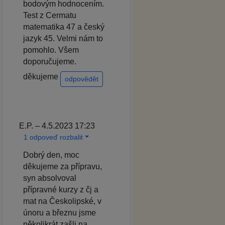
bodovým hodnocením.
Test z Cermatu
matematika 47 a český
jazyk 45. Velmi nám to
pomohlo. Všem
doporučujeme.
děkujeme
odpovědět
E.P. – 4.5.2023 17:23
1 odpoveď rozbalit
Dobrý den, moc
děkujeme za přípravu,
syn absolvoval
přípravné kurzy z čj a
mat na Českolipské, v
únoru a březnu jsme
několikrát zašli na