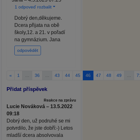
1 odpoveď rozbalit
Dobrý den,děkujeme.
Dcera přijata na obě
školy,12. a 21. v pořadí
na gymnázium. Jana
odpovědět
«
1
…
36
…
43
44
45
46
47
48
49
…
7
Přidat příspěvek
Reakce na zprávu
Lucie Nováková – 13.5.2022
09:18
Dobrý den, už podruhé se mi
potvrdilo, že jste dobří:-) Letos
mladší dcera absolvovala