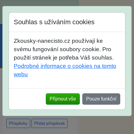
Spustili jsme přihlašování na
školní rok 2026/2027!
Souhlas s užíváním cookies
Zkousky-nanecisto.cz používají ke
svému fungování soubory cookie. Pro
použití stránek je potřeba Váš souhlas.
Menu
Účet
Košík
Podrobné informace o cookies na tomto
webu
Diskuse Jak jste dopadli u
zkoušek na SŠ? Vaše ohlasy
Přijmout vše
Pouze funkční
po skutečných přijímacích
zkouškách
Příspěvky
Přidat příspěvek