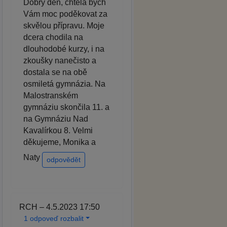
Dobrý den, chtěla bych
Vám moc poděkovat za
skvělou přípravu. Moje
dcera chodila na
dlouhodobé kurzy, i na
zkoušky nanečisto a
dostala se na obě
osmiletá gymnázia. Na
Malostranském
gymnáziu skončila 11. a
na Gymnáziu Nad
Kavalírkou 8. Velmi
děkujeme, Monika a
Naty
odpovědět
RCH – 4.5.2023 17:50
1 odpoveď rozbalit