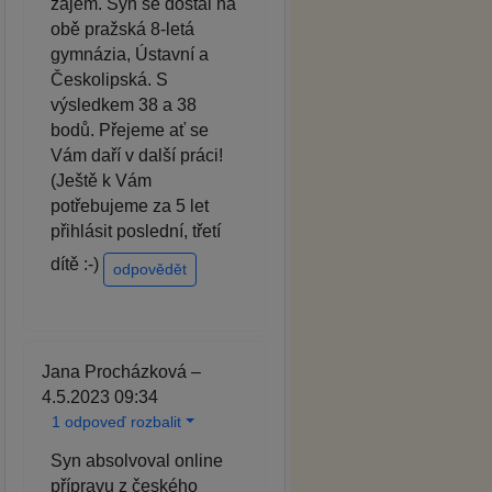
zájem. Syn se dostal na
obě pražská 8-letá
gymnázia, Ústavní a
Českolipská. S
výsledkem 38 a 38
bodů. Přejeme ať se
Vám daří v další práci!
(Ještě k Vám
potřebujeme za 5 let
přihlásit poslední, třetí
dítě :-)
odpovědět
Jana Procházková –
4.5.2023 09:34
1 odpoveď rozbalit
Syn absolvoval online
přípravu z českého