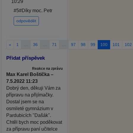
10:29
#5#Díky moc. Petr
odpovědět
«
1
…
36
…
71
…
97
98
99
100
101
102
Přidat příspěvek
Reakce na zprávu
Max Karel Boštička –
7.5.2022 11:23
Dobrý den, děkuji Vám za
přípravu na přijímačky.
Dostal jsem se na
osmileté gymnázium v
Pardubicích "Dašák".
Chtěl bych moc poděkovat
za přípravu paní učitelce