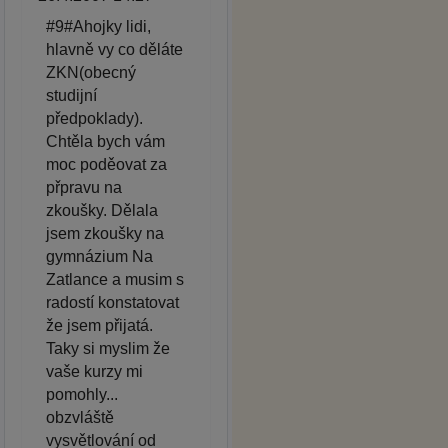
#9#Ahojky lidi,
hlavně vy co děláte
ZKN(obecný
studijní
předpoklady).
Chtěla bych vám
moc poděovat za
přpravu na
zkoušky. Dělala
jsem zkoušky na
gymnázium Na
Zatlance a musim s
radostí konstatovat
že jsem přijatá.
Taky si myslim že
vaše kurzy mi
pomohly...
obzvláště
vysvětlování od