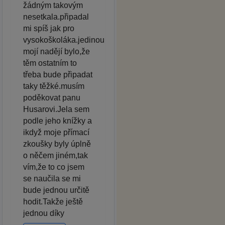
žádným takovým
nesetkala.připadal
mi spíš jak pro
vysokoškoláka.jedinou
mojí nadějí bylo,že
těm ostatním to
třeba bude připadat
taky těžké.musím
poděkovat panu
Husarovi.Jela sem
podle jeho knížky a
ikdyž moje přímací
zkoušky byly úplně
o něčem jiném,tak
vím,že to co jsem
se naučila se mi
bude jednou určitě
hodit.Takže ještě
jednou díky