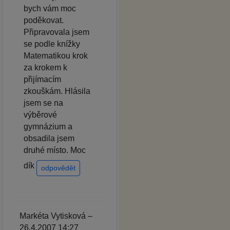
bych vám moc
poděkovat.
Připravovala jsem
se podle knížky
Matematikou krok
za krokem k
přijímacím
zkouškám. Hlásila
jsem se na
výběrové
gymnázium a
obsadila jsem
druhé místo. Moc
dík
odpovědět
Markéta Vytisková –
26.4.2007 14:27