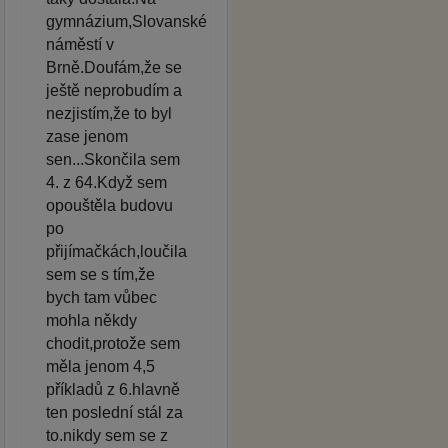
gymnázium,Slovanské
náměstí v
Brně.Doufám,že se
ještě neprobudím a
nezjistím,že to byl
zase jenom
sen...Skončila sem
4. z 64.Když sem
opouštěla budovu
po
přijímačkách,loučila
sem se s tím,že
bych tam vůbec
mohla někdy
chodit,protože sem
měla jenom 4,5
příkladů z 6.hlavně
ten poslední stál za
to.nikdy sem se z