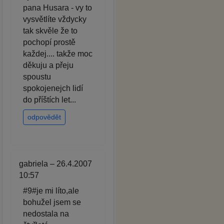
pana Husara - vy to
vysvětlíte vždycky
tak skvěle že to
pochopí prostě
každej.... takže moc
děkuju a přeju
spoustu
spokojenejch lidí
do příštích let...
odpovědět
gabriela – 26.4.2007
10:57
#9#je mi líto,ale
bohužel jsem se
nedostala na