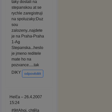
taky dostali na
stepanskou at se
rychle zaregistruji
na spoluzaky:Duz
sou
zalozeny..najdete
je na Praha-Praha
1-Ag
Stepanska...heslo
je jmeno reditele
mate ho na
pozvance.....tak
DIKY
odpovědět
Helča – 26.4.2007
15:24
#9#Ahoj, chtěla