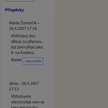
Příspěvky
Martin Žolnerčík –
26.4.2007 17:16
#5#Dobrý den,
děkuji za přípravu,
byl jsem přijat jako
8. na Keplera.
Martin
odpovědět
déna – 26.4.2007
17:13
#9#zdravím
všechny!tak sem se
taky dostala.Na