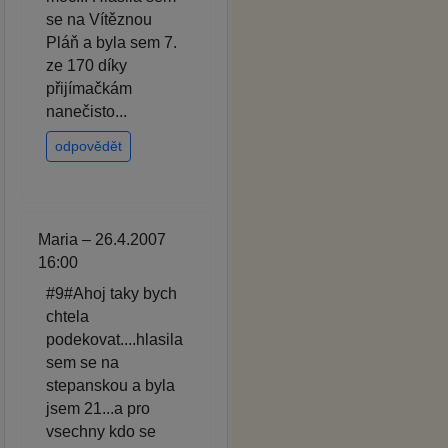
se na Vítěznou
Pláň a byla sem 7.
ze 170 díky
přijímačkám
nanečisto...
odpovědět
Maria – 26.4.2007
16:00
#9#Ahoj taky bych
chtela
podekovat....hlasila
sem se na
stepanskou a byla
jsem 21...a pro
vsechny kdo se