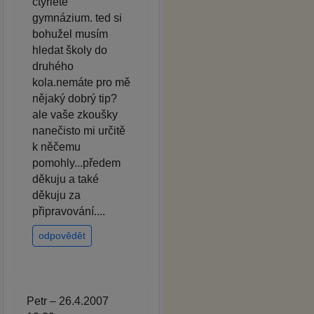
čtyřleté
gymnázium. ted si
bohužel musím
hledat školy do
druhého
kola.nemáte pro mě
nějaký dobrý tip?
ale vaše zkoušky
nanečisto mi určitě
k něčemu
pomohly...předem
děkuju a také
děkuju za
připravování....
odpovědět
Petr – 26.4.2007