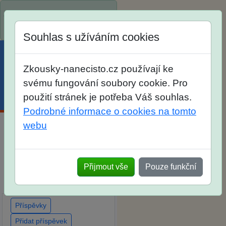
Spustili jsme přihlašování na
školní rok 2026/2027!
Souhlas s užíváním cookies
Zkousky-nanecisto.cz používají ke
svému fungování soubory cookie. Pro
použití stránek je potřeba Váš souhlas.
Menu
Účet
Košík
Podrobné informace o cookies na tomto
webu
Diskuse Jak jste dopadli u
zkoušek na SŠ? Vaše
ohlasy po skutečných
Přijmout vše
Pouze funkční
přijímacích zkouškách
Příspěvky
Přidat příspěvek