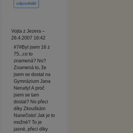
odpovědět
Vojta z Jezera –
26.4.2007 16:42
#7#Byl jsem 16 z
75...co to
znamená? No?
Znamená to, že
jsem se dostal na
Gymnázium Jana
Nerudy! A proč
jsem se tam
dostal? No přeci
díky Zkouškám
Nanečisto! Jak je to
možné? To je
jasné, přeci díky