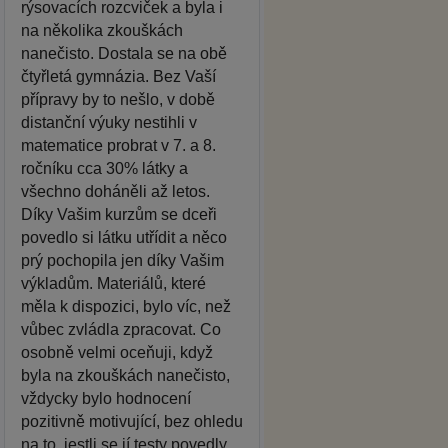
rýsovacích rozcviček a byla i
na několika zkouškách
nanečisto. Dostala se na obě
čtyřletá gymnázia. Bez Vaší
přípravy by to nešlo, v době
distanční výuky nestihli v
matematice probrat v 7. a 8.
ročníku cca 30% látky a
všechno doháněli až letos.
Díky Vašim kurzům se dceři
povedlo si látku utřídit a něco
prý pochopila jen díky Vašim
výkladům. Materiálů, které
měla k dispozici, bylo víc, než
vůbec zvládla zpracovat. Co
osobně velmi oceňuji, když
byla na zkouškách nanečisto,
vždycky bylo hodnocení
pozitivně motivující, bez ohledu
na to, jestli se jí testy povedly