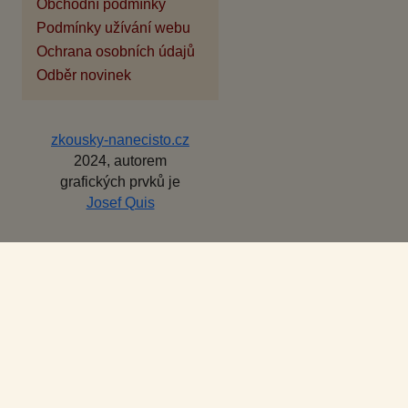
Obchodní podmínky
Podmínky užívání webu
Ochrana osobních údajů
Odběr novinek
zkousky-nanecisto.cz
2024, autorem
grafických prvků je
Josef Quis