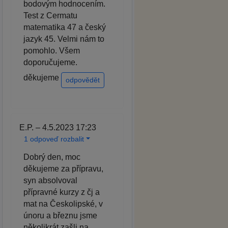
bodovým hodnocením.
Test z Cermatu
matematika 47 a český
jazyk 45. Velmi nám to
pomohlo. Všem
doporučujeme.
děkujeme
odpovědět
E.P. – 4.5.2023 17:23
1 odpoveď rozbalit
Dobrý den, moc
děkujeme za přípravu,
syn absolvoval
přípravné kurzy z čj a
mat na Českolipské, v
únoru a březnu jsme
několikrát zašli na