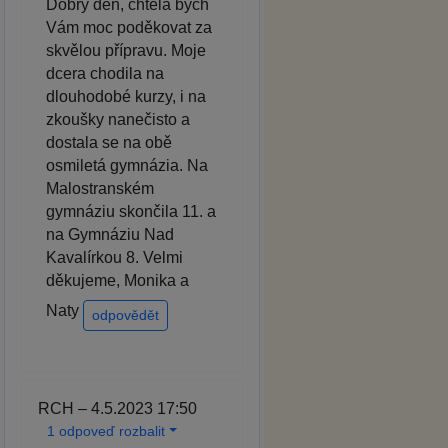
Dobrý den, chtěla bych
Vám moc poděkovat za
skvělou přípravu. Moje
dcera chodila na
dlouhodobé kurzy, i na
zkoušky nanečisto a
dostala se na obě
osmiletá gymnázia. Na
Malostranském
gymnáziu skončila 11. a
na Gymnáziu Nad
Kavalírkou 8. Velmi
děkujeme, Monika a
Naty
odpovědět
RCH – 4.5.2023 17:50
1 odpoveď rozbalit