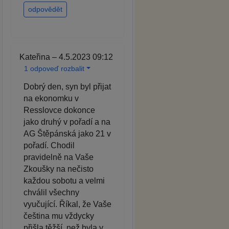
odpovědět
Kateřina – 4.5.2023 09:12
1 odpoveď rozbalit
Dobrý den, syn byl přijat
na ekonomku v
Resslovce dokonce
jako druhý v pořadí a na
AG Štěpánská jako 21 v
pořadí. Chodil
pravidelně na Vaše
Zkoušky na nečisto
každou sobotu a velmi
chválil všechny
vyučující. Říkal, že Vaše
čeština mu vždycky
přišla těžší, než byla v