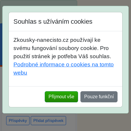
Spustili jsme přihlašování na
školní rok 2026/2027!
Souhlas s užíváním cookies
Zkousky-nanecisto.cz používají ke
svému fungování soubory cookie. Pro
použití stránek je potřeba Váš souhlas.
Menu
Účet
Košík
Podrobné informace o cookies na tomto
webu
Diskuse Jak jste dopadli u
zkoušek na SŠ? Vaše ohlasy
Přijmout vše
Pouze funkční
po skutečných přijímacích
zkouškách
Příspěvky
Přidat příspěvek