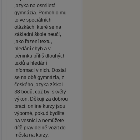
jazyka na osmiletá
gymnázia. Pomohlo mu
to ve speciálních
otázkách, které se na
základní škole neučí,
jako řazení textu,
hledání chyb a v
tréninku příliš dlouhých
textů a hledání
informací v nich. Dostal
se na obě gymnázia, z
českého jazyka získal
38 bodů, což byl skvělý
výkon. Děkuji za dobrou
práci, online kurzy jsou
výborné, pokud bydlíte
na vesnici a nemůžete
dítě pravidelně vozit do
města na kurzy.