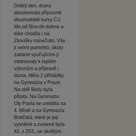
Dobrý den, dcera
absolvovala přípravné
dlouhodobé kurzy ČJ,
Ma od října do dubna a
dále chodila i na
Zkoušky nanečisto. Vše
ji velmi pomohlo, úkoly
zadané vyučujícími ji
motivovaly k lepším
výkonům a přípravě i
doma. Měla 2 přihlášky
na Gymnázia v Praze.
Na obě školy byla
přijata. Na Gymnaziu
Oty Pavla se umístila na
4. Místě a na Gymnaziu
Botičská, které je její
vysněné a zvolené byla
42. z 253...se skvělým