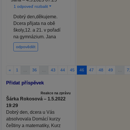
1 odpoveď rozbalit
Dobrý den,děkujeme.
Dcera přijata na obě
školy,12. a 21. v pořadí
na gymnázium. Jana
odpovědět
«
1
…
36
…
43
44
45
46
47
48
49
…
7
Přidat příspěvek
Reakce na zprávu
Šárka Rokosová – 1.5.2022
19:29
Dobrý den, dcera u Vás
absolvovala Domácí kurzy
češtiny a matematiky, Kurz