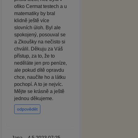
ofiko Cermat testech a u
matematiky by bral
klidně ještě více
slovních úloh. Byl ale
spokojený, posouval se
a Zkoušky na nečisto si
chválil. Děkuju za Váš
přístup, za to, že to
neděláte jen pro peníze,
ale pokud dítě opravdu
chce, naučíte ho a látku
pochopí. A to je nejvíc.
Mějte se krásně a ještě
jednou děkujeme.
odpovědět
Jana – 4.5.2023 07:25