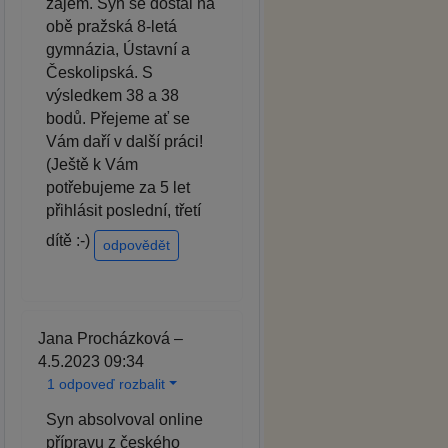
zájem. Syn se dostal na
obě pražská 8-letá
gymnázia, Ústavní a
Českolipská. S
výsledkem 38 a 38
bodů. Přejeme ať se
Vám daří v další práci!
(Ještě k Vám
potřebujeme za 5 let
přihlásit poslední, třetí
dítě :-)
odpovědět
Jana Procházková –
4.5.2023 09:34
1 odpoveď rozbalit
Syn absolvoval online
přípravu z českého