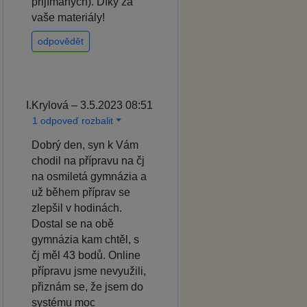
přijímaných). Díky za
vaše materiály!
odpovědět
I.Krylová – 3.5.2023 08:51
1 odpoveď rozbalit
Dobrý den, syn k Vám
chodil na přípravu na čj
na osmiletá gymnázia a
už během příprav se
zlepšil v hodinách.
Dostal se na obě
gymnázia kam chtěl, s
čj měl 43 bodů. Online
přípravu jsme nevyužili,
přiznám se, že jsem do
systému moc