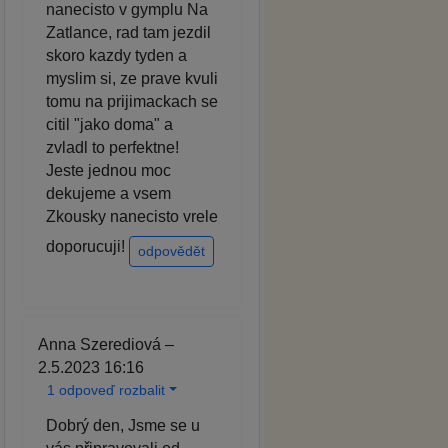
nanecisto v gymplu Na
Zatlance, rad tam jezdil
skoro kazdy tyden a
myslim si, ze prave kvuli
tomu na prijimackach se
citil "jako doma" a
zvladl to perfektne!
Jeste jednou moc
dekujeme a vsem
Zkousky nanecisto vrele
doporucuji!
odpovědět
Anna Szerediová –
2.5.2023 16:16
1 odpoveď rozbalit
Dobrý den, Jsme se u