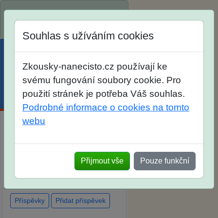
Spustili jsme přihlašování na
školní rok 2026/2027!
Souhlas s užíváním cookies
Zkousky-nanecisto.cz používají ke
svému fungování soubory cookie. Pro
použití stránek je potřeba Váš souhlas.
Menu
Účet
Košík
Podrobné informace o cookies na tomto
webu
Diskuse Jak jste dopadli u
zkoušek na SŠ? Vaše ohlasy
Přijmout vše
Pouze funkční
po skutečných přijímacích
zkouškách
Příspěvky
Přidat příspěvek