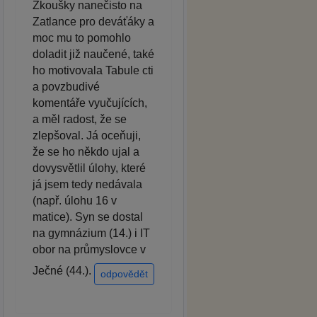
Zkoušky nanečisto na
Zatlance pro deváťáky a
moc mu to pomohlo
doladit již naučené, také
ho motivovala Tabule cti
a povzbudivé
komentáře vyučujících,
a měl radost, že se
zlepšoval. Já oceňuji,
že se ho někdo ujal a
dovysvětlil úlohy, které
já jsem tedy nedávala
(např. úlohu 16 v
matice). Syn se dostal
na gymnázium (14.) i IT
obor na průmyslovce v
Ječné (44.).
odpovědět