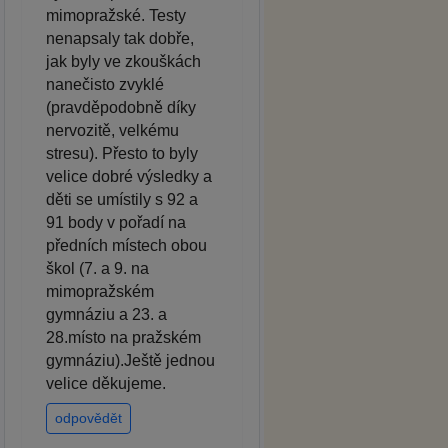
mimopražské. Testy
nenapsaly tak dobře,
jak byly ve zkouškách
nanečisto zvyklé
(pravděpodobně díky
nervozitě, velkému
stresu). Přesto to byly
velice dobré výsledky a
děti se umístily s 92 a
91 body v pořadí na
předních místech obou
škol (7. a 9. na
mimopražském
gymnáziu a 23. a
28.místo na pražském
gymnáziu).Ještě jednou
velice děkujeme.
odpovědět