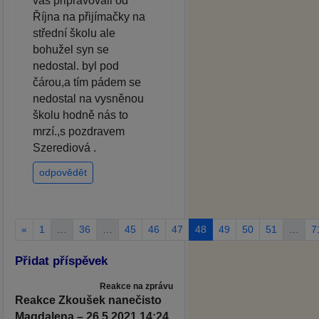
vás připravovali od
Října na přijímačky na
střední školu ale
bohužel syn se
nedostal. byl pod
čárou,a tím pádem se
nedostal na vysněnou
školu hodně nás to
mrzí.,s pozdravem
Szerediová .
odpovědět
«
1
…
36
…
45
46
47
48
49
50
51
…
7
Přidat příspěvek
Reakce na zprávu
Reakce Zkoušek nanečisto
Magdalena – 26.5.2021 14:24