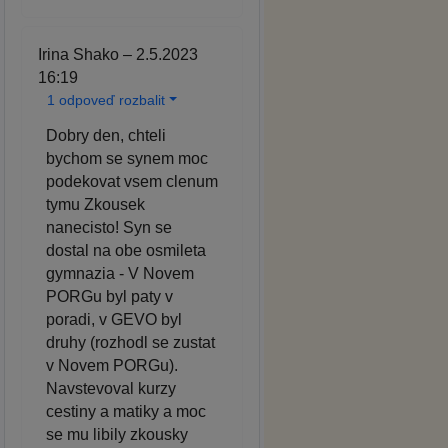
Irina Shako – 2.5.2023
16:19
1 odpoveď rozbalit
Dobry den, chteli
bychom se synem moc
podekovat vsem clenum
tymu Zkousek
nanecisto! Syn se
dostal na obe osmileta
gymnazia - V Novem
PORGu byl paty v
poradi, v GEVO byl
druhy (rozhodl se zustat
v Novem PORGu).
Navstevoval kurzy
cestiny a matiky a moc
se mu libily zkousky