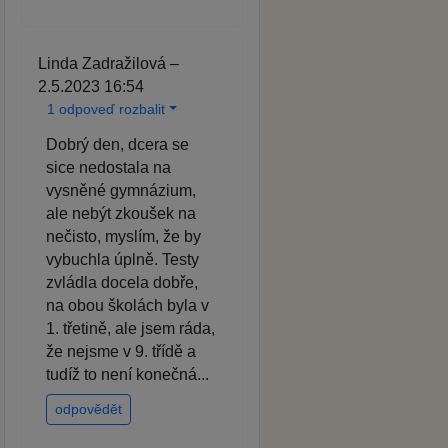
Linda Zadražilová –
2.5.2023 16:54
1 odpoveď rozbalit
Dobrý den, dcera se
sice nedostala na
vysněné gymnázium,
ale nebýt zkoušek na
nečisto, myslím, že by
vybuchla úplně. Testy
zvládla docela dobře,
na obou školách byla v
1. třetině, ale jsem ráda,
že nejsme v 9. třídě a
tudíž to není konečná...
odpovědět