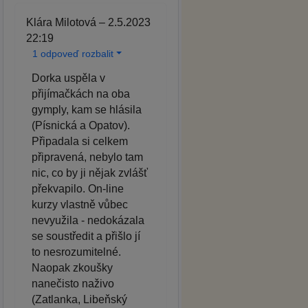
Klára Milotová – 2.5.2023
22:19
1 odpoveď rozbalit
Dorka uspěla v
přijímačkách na oba
gymply, kam se hlásila
(Písnická a Opatov).
Připadala si celkem
připravená, nebylo tam
nic, co by ji nějak zvlášť
překvapilo. On-line
kurzy vlastně vůbec
nevyužila - nedokázala
se soustředit a přišlo jí
to nesrozumitelné.
Naopak zkoušky
nanečisto naživo
(Zatlanka, Libeňský