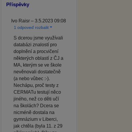
Příspěvky
Ivo Raisr – 3.5.2023 09:08
1 odpoveď rozbalit
S dcerou jsme využívali
databázi znalostí pro
doplnění a procvičení
některých oblastí z ČJ a
MA, kterým se ve škole
nevěnovali dostatečně
(a nebo vůbec :-).
Nechápu, proč testy z
CERMATu testují něco
jiného, než co děti učí
na školách? Dcera se
nicméně dostala na
gymnázium v Liberci,
jak chtěla (byla 11. z 29