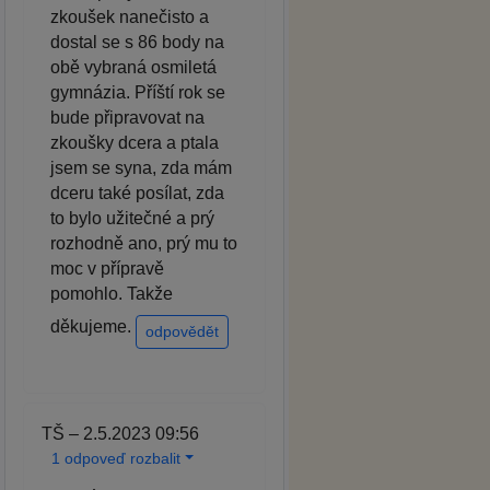
zkoušek nanečisto a
dostal se s 86 body na
obě vybraná osmiletá
gymnázia. Příští rok se
bude připravovat na
zkoušky dcera a ptala
jsem se syna, zda mám
dceru také posílat, zda
to bylo užitečné a prý
rozhodně ano, prý mu to
moc v přípravě
pomohlo. Takže
děkujeme.
odpovědět
TŠ – 2.5.2023 09:56
1 odpoveď rozbalit