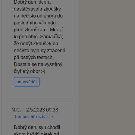
Dobrý den, dcera
navštěvovala zkoušky
na nečisto od února do
posledního víkendu
před zkouškami. Moc jí
to pomohlo. Sama říká,
že nebýt Zkoušek na
nečisto byla by ztracená
při ostrých testech.
Dostala se na vysněný
čtyřletý obor :-)
odpovědět
N.C. – 2.5.2023 09:38
1 odpoveď rozbalit
Dobrý den, syn chodil
skoro každý pátek od