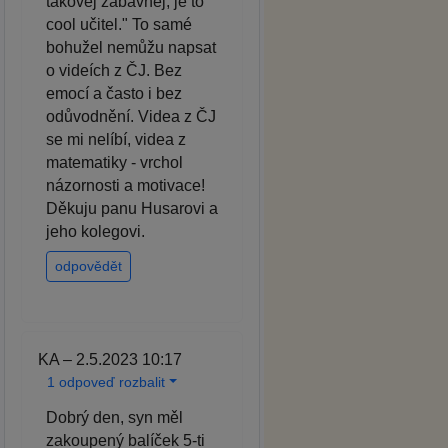
takovej zábavnej, je to
cool učitel." To samé
bohužel nemůžu napsat
o videích z ČJ. Bez
emocí a často i bez
odůvodnění. Videa z ČJ
se mi nelíbí, videa z
matematiky - vrchol
názornosti a motivace!
Děkuju panu Husarovi a
jeho kolegovi.
odpovědět
KA – 2.5.2023 10:17
1 odpoveď rozbalit
Dobrý den, syn měl
zakoupený balíček 5-ti