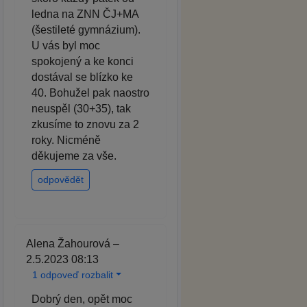
ledna na ZNN ČJ+MA
(šestileté gymnázium).
U vás byl moc
spokojený a ke konci
dostával se blízko ke
40. Bohužel pak naostro
neuspěl (30+35), tak
zkusíme to znovu za 2
roky. Nicméně
děkujeme za vše.
odpovědět
Alena Žahourová –
2.5.2023 08:13
1 odpoveď rozbalit
Dobrý den, opět moc