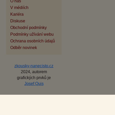
O nás
V médiích
Kariéra
Diskuse
Obchodní podmínky
Podmínky užívání webu
Ochrana osobních údajů
Odběr novinek
zkousky-nanecisto.cz
2024, autorem
grafických prvků je
Josef Quis