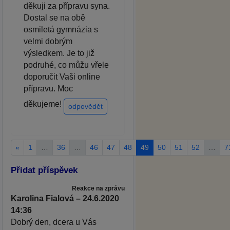
děkuji za přípravu syna.
Dostal se na obě
osmiletá gymnázia s
velmi dobrým
výsledkem. Je to již
podruhé, co můžu vřele
doporučit Vaši online
přípravu. Moc
děkujeme!
odpovědět
«
1
…
36
…
46
47
48
49
50
51
52
…
7
Přidat příspěvek
Reakce na zprávu
Karolina Fialová – 24.6.2020
14:36
Dobrý den, dcera u Vás