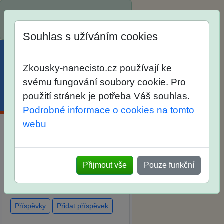
Spustili jsme přihlašování na
školní rok 2026/2027!
Souhlas s užíváním cookies
Zkousky-nanecisto.cz používají ke
svému fungování soubory cookie. Pro
použití stránek je potřeba Váš souhlas.
Menu
Účet
Košík
Podrobné informace o cookies na tomto
webu
Diskuse Jak jste dopadli u
zkoušek na SŠ? Vaše ohlasy
Přijmout vše
Pouze funkční
po skutečných přijímacích
zkouškách
Příspěvky
Přidat příspěvek