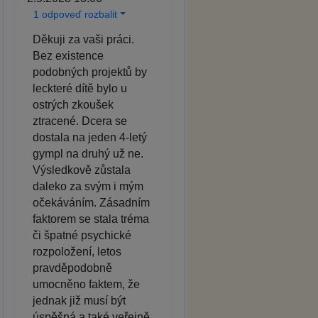
1 odpoveď rozbalit
Děkuji za vaši práci.
Bez existence
podobných projektů by
leckteré dítě bylo u
ostrých zkoušek
ztracené. Dcera se
dostala na jeden 4-letý
gympl na druhý už ne.
Výsledkově zůstala
daleko za svým i mým
očekáváním. Zásadním
faktorem se stala tréma
či špatné psychické
rozpoložení, letos
pravděpodobně
umocněno faktem, že
jednak již musí být
úspěšná a také veřejně