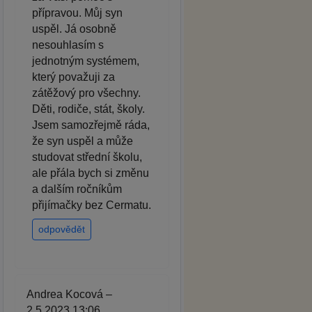
přípravou. Můj syn
uspěl. Já osobně
nesouhlasím s
jednotným systémem,
který považuji za
zátěžový pro všechny.
Děti, rodiče, stát, školy.
Jsem samozřejmě ráda,
že syn uspěl a může
studovat střední školu,
ale přála bych si změnu
a dalším ročníkům
přijímačky bez Cermatu.
odpovědět
Andrea Kocová –
2.5.2023 13:06