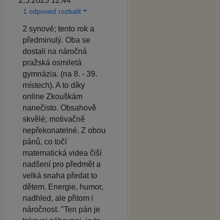
2.5.2023 12:44
1 odpoveď rozbalit
2 synové; tento rok a
předminulý. Oba se
dostali na náročná
pražská osmiletá
gymnázia. (na 8. - 39.
místech). A to díky
online Zkouškám
nanečisto. Obsahově
skvělé; motivačně
nepřekonatelné. Z obou
pánů, co točí
matematická videa čiší
nadšení pro předmět a
velká snaha předat to
dětem. Energie, humor,
nadhled, ale přitom i
náročnost. "Ten pán je