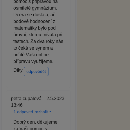
pomoc s přípravou na
osmileté gymnázium.
Dcera se dostala, ač
bodové hodnocení z
matematiky bylo pod
úrovní, kterou mívala při
testech. Za dva roky nás
to čeká se synem a
určitě Vaši online
přípravu využijeme.
Díky
odpovědět
petra cupalová – 2.5.2023
13:46
1 odpoveď rozbalit
Dobrý den, děkujeme
za Vaši pomoc s