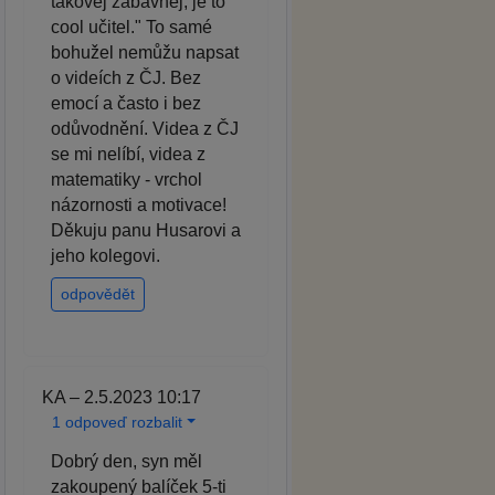
takovej zábavnej, je to
cool učitel." To samé
bohužel nemůžu napsat
o videích z ČJ. Bez
emocí a často i bez
odůvodnění. Videa z ČJ
se mi nelíbí, videa z
matematiky - vrchol
názornosti a motivace!
Děkuju panu Husarovi a
jeho kolegovi.
odpovědět
KA – 2.5.2023 10:17
1 odpoveď rozbalit
Dobrý den, syn měl
zakoupený balíček 5-ti