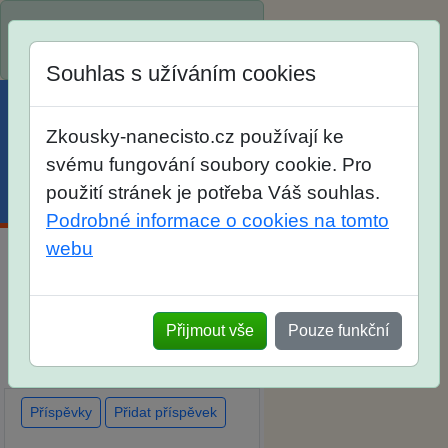
Spustili jsme přihlašování na
školní rok 2026/2027!
Souhlas s užíváním cookies
Zkousky-nanecisto.cz používají ke
svému fungování soubory cookie. Pro
použití stránek je potřeba Váš souhlas.
Menu
Účet
Košík
Podrobné informace o cookies na tomto
webu
Diskuse Jak jste dopadli u
zkoušek na SŠ? Vaše ohlasy
Přijmout vše
Pouze funkční
po skutečných přijímacích
zkouškách
Příspěvky
Přidat příspěvek