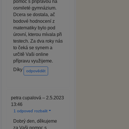
pomoc s přípravou na
osmileté gymnázium.
Dcera se dostala, ač
bodové hodnocení z
matematiky bylo pod
úrovní, kterou mívala při
testech. Za dva roky nás
to čeká se synem a
určitě Vaši online
přípravu využijeme.
Díky
odpovědět
petra cupalová – 2.5.2023
13:46
1 odpoveď rozbalit
Dobrý den, děkujeme
za Vaši pomoc s