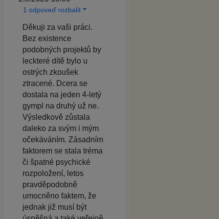
1 odpoveď rozbalit
Děkuji za vaši práci.
Bez existence
podobných projektů by
leckteré dítě bylo u
ostrých zkoušek
ztracené. Dcera se
dostala na jeden 4-letý
gympl na druhý už ne.
Výsledkově zůstala
daleko za svým i mým
očekáváním. Zásadním
faktorem se stala tréma
či špatné psychické
rozpoložení, letos
pravděpodobně
umocněno faktem, že
jednak již musí být
úspěšná a také veřejně