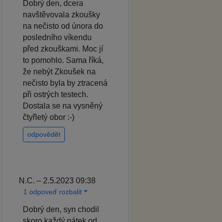
Dobrý den, dcera
navštěvovala zkoušky
na nečisto od února do
posledního víkendu
před zkouškami. Moc jí
to pomohlo. Sama říká,
že nebýt Zkoušek na
nečisto byla by ztracená
při ostrých testech.
Dostala se na vysněný
čtyřletý obor :-)
odpovědět
N.C. – 2.5.2023 09:38
1 odpoveď rozbalit
Dobrý den, syn chodil
skoro každý pátek od