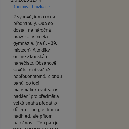
2.5.2023 12:44
1 odpoveď rozbalit
2 synové; tento rok a
předminulý. Oba se
dostali na náročná
pražská osmiletá
gymnázia. (na 8. - 39.
místech). A to díky
online Zkouškám
nanečisto. Obsahově
skvělé; motivačně
nepřekonatelné. Z obou
pánů, co točí
matematická videa čiší
nadšení pro předmět a
velká snaha předat to
dětem. Energie, humor,
nadhled, ale přitom i
náročnost. "Ten pán je