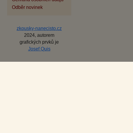
Odběr novinek
zkousky-nanecisto.cz
2024, autorem
grafických prvků je
Josef Quis