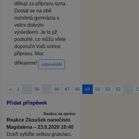
děkuji za přípravu syna.
Dostal se na obě
osmiletá gymnázia s
velmi dobrým
výsledkem. Je to již
podruhé, co můžu vřele
doporučit Vaši online
přípravu. Moc
děkujeme!
odpovědět
«
1
…
36
…
46
47
48
49
50
51
52
…
7
Přidat příspěvek
Reakce na zprávu
Reakce Zkoušek nanečisto
Magdalena – 23.6.2020 10:40
Dceři vyřiďte velkou gratulaci.