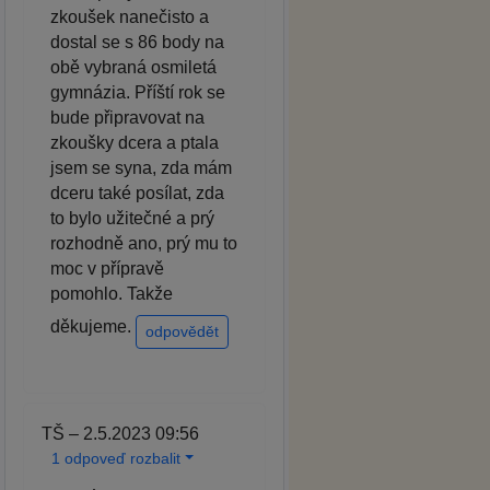
zkoušek nanečisto a
dostal se s 86 body na
obě vybraná osmiletá
gymnázia. Příští rok se
bude připravovat na
zkoušky dcera a ptala
jsem se syna, zda mám
dceru také posílat, zda
to bylo užitečné a prý
rozhodně ano, prý mu to
moc v přípravě
pomohlo. Takže
děkujeme.
odpovědět
TŠ – 2.5.2023 09:56
1 odpoveď rozbalit