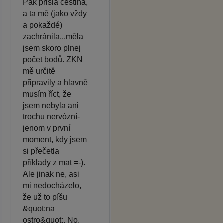
Pak přišla čeština,
a ta mě (jako vždy
a pokaždé)
zachránila...měla
jsem skoro plnej
počet bodů. ZKN
mě určitě
připravily a hlavně
musím říct, že
jsem nebyla ani
trochu nervózní-
jenom v první
moment, kdy jsem
si přečetla
příklady z mat =-).
Ale jinak ne, asi
mi nedocházelo,
že už to píšu
&quot;na
ostro&quot;. No,