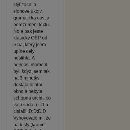
stylizacni a
slohove ukoly,
gramaticka cast a
porozumeni textu.
No a pak jeste
klasicky OSP od
Scia, ktery jsem
uplne cely
nestihla. A
nejlepsi moment
byl, kdyz jsem tak
na 3 minutky
dostala totalni
okno a nebyla
schopna urchit, co
jsou suda a licha
cisla!!! :D:D:D:D
Vyhovovalo mi, ze
na testy (krome