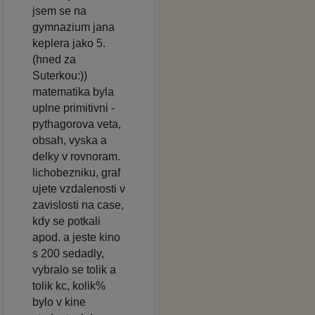
jsem se na
gymnazium jana
keplera jako 5.
(hned za
Suterkou:))
matematika byla
uplne primitivni -
pythagorova veta,
obsah, vyska a
delky v rovnoram.
lichobezniku, graf
ujete vzdalenosti v
zavislosti na case,
kdy se potkali
apod. a jeste kino
s 200 sedadly,
vybralo se tolik a
tolik kc, kolik%
bylo v kine