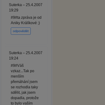
Suterka – 25.4.2007
19:29
#9#ta zpráva je od
Aniky Králíkové ;)
odpovědět
Suterka – 25.4.2007
19:24
#9#Váš
vzkaz...Tak po
menším
přemáhání jsem
se rozhodla taky
sdělit, jak jsem
dopadla, protože
to bylo vaším