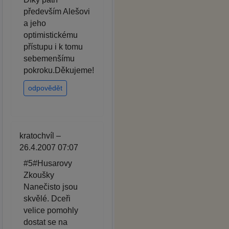
především Alešovi
a jeho
optimistickému
přístupu i k tomu
sebemenšímu
pokroku.Děkujeme!
odpovědět
kratochvíl –
26.4.2007 07:07
#5#Husarovy
Zkoušky
Nanečisto jsou
skvělé. Dceři
velice pomohly
dostat se na