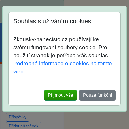
Spustili jsme přihlašování
na školní rok 2026/2027!
Souhlas s užíváním cookies
Zkousky-nanecisto.cz používají ke
svému fungování soubory cookie. Pro
použití stránek je potřeba Váš souhlas.
Menu
Účet
Košík
Podrobné informace o cookies na tomto
webu
Diskuse Jak jste dopadli u
zkoušek na SŠ? Vaše
ohlasy po skutečných
Přijmout vše
Pouze funkční
přijímacích zkouškách
Příspěvky
Přidat příspěvek