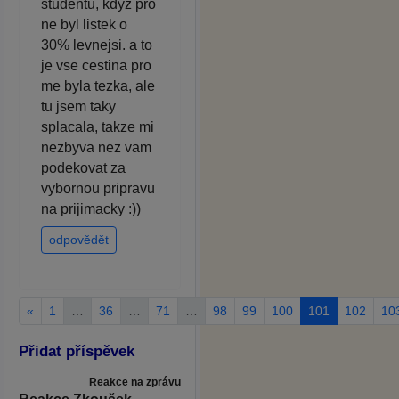
studentu, kdyz pro
ne byl listek o
30% levnejsi. a to
je vse cestina pro
me byla tezka, ale
tu jsem taky
splacala, takze mi
nezbyva nez vam
podekovat za
vybornou pripravu
na prijimacky :))
odpovědět
«
1
…
36
…
71
…
98
99
100
101
102
10
Přidat příspěvek
Reakce na zprávu