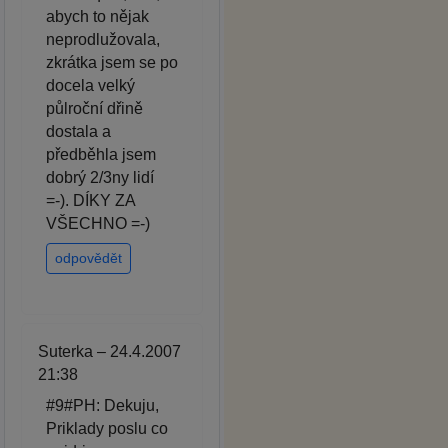
abych to nějak
neprodlužovala,
zkrátka jsem se po
docela velký
půlroční dřině
dostala a
předběhla jsem
dobrý 2/3ny lidí
=-). DÍKY ZA
VŠECHNO =-)
odpovědět
Suterka – 24.4.2007
21:38
#9#PH: Dekuju,
Priklady poslu co