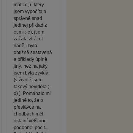
matice, u který
jsem vypočítala
správně snad
jedinej příklad z
osmi :-o), jsem
začala ztrácet
naději-byla
obtížně sestavená
a příklady úplně
jiný, než na jaký
jsem byla zvyklá
(v životě jsem
takový neviděla ;-
o) ). Pomáhalo mi
jedině to, že o
přestávce na
chodbách měli
ostatní většinou
podobnej pocit...