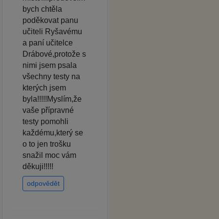
bych chtěla
poděkovat panu
učiteli Ryšavému
a paní učitelce
Drábové,protože s
nimi jsem psala
všechny testy na
kterých jsem
byla!!!!!Myslím,že
vaše přípravné
testy pomohli
každému,který se
o to jen trošku
snažil moc vám
děkuji!!!!!
odpovědět