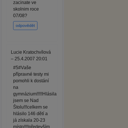
zacinate ve
skolnim roce
07/08?
odpovědět
Lucie Kratochvílová
– 25.4.2007 20:01
#5#Vaše
přípravné testy mi
pomohli k dostání
na
gymnázium!!!!!Hlásila
jsem se Nad
Štolu!!!celkem se
hlásilo 146 dětí a
já získala 20-23
místo!!!!především