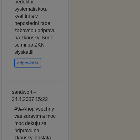
perfektni,
systematickou,
kvalitni a v
neposledni rade
zabavnou pripravu
na zkousky. Bude
se mi po ZKN
styskat!!!
odpovědět
sandwort –
24.4.2007 15:22
#9#Ahoj, vsechny
vas zdravim a moc
moc dekuju za
pripravu na
zkousky. dostala