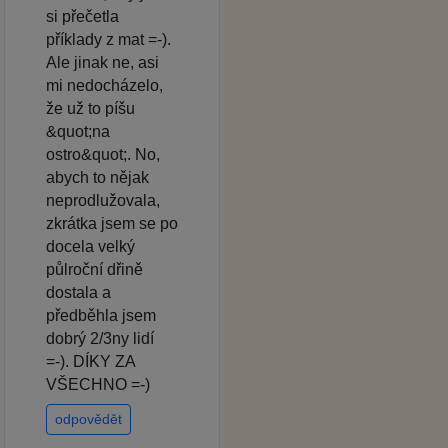
si přečetla
příklady z mat =-).
Ale jinak ne, asi
mi nedocházelo,
že už to píšu
&quot;na
ostro&quot;. No,
abych to nějak
neprodlužovala,
zkrátka jsem se po
docela velký
půlroční dřině
dostala a
předběhla jsem
dobrý 2/3ny lidí
=-). DÍKY ZA
VŠECHNO =-)
odpovědět