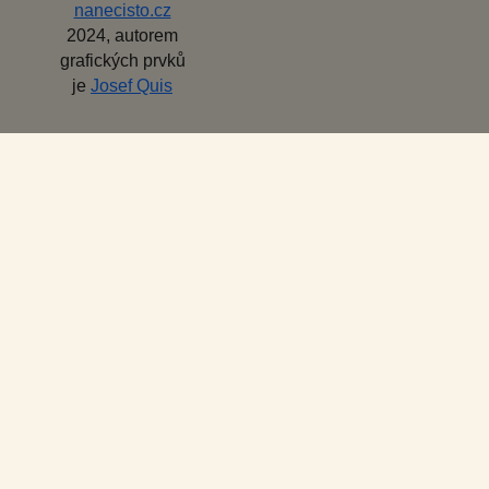
nanecisto.cz
2024, autorem
grafických prvků
je
Josef Quis