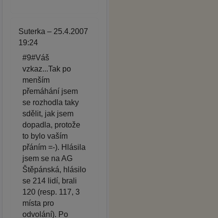
Suterka – 25.4.2007
19:24
#9#Váš
vzkaz...Tak po
menším
přemáhání jsem
se rozhodla taky
sdělit, jak jsem
dopadla, protože
to bylo vaším
přáním =-). Hlásila
jsem se na AG
Štěpánská, hlásilo
se 214 lidí, brali
120 (resp. 117, 3
místa pro
odvolání). Po