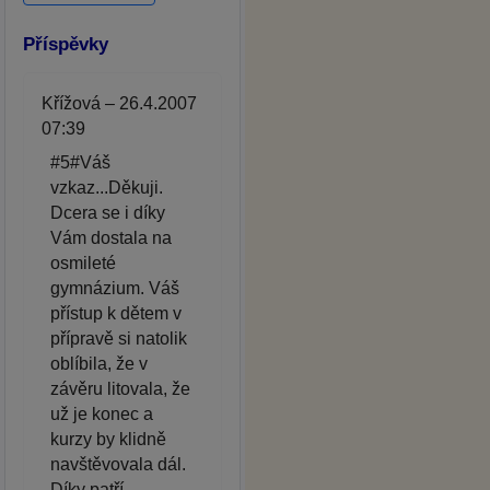
Příspěvky
Křížová – 26.4.2007
07:39
#5#Váš
vzkaz...Děkuji.
Dcera se i díky
Vám dostala na
osmileté
gymnázium. Váš
přístup k dětem v
přípravě si natolik
oblíbila, že v
závěru litovala, že
už je konec a
kurzy by klidně
navštěvovala dál.
Díky patří