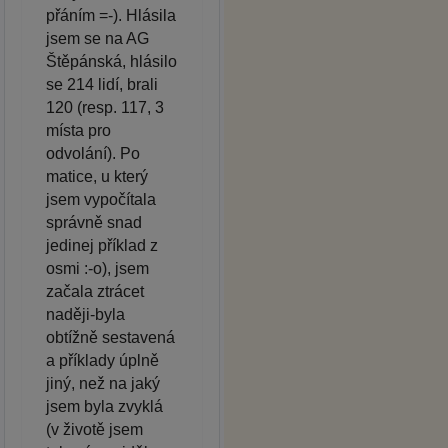
přáním =-). Hlásila
jsem se na AG
Štěpánská, hlásilo
se 214 lidí, brali
120 (resp. 117, 3
místa pro
odvolání). Po
matice, u který
jsem vypočítala
správně snad
jedinej příklad z
osmi :-o), jsem
začala ztrácet
naději-byla
obtížně sestavená
a příklady úplně
jiný, než na jaký
jsem byla zvyklá
(v životě jsem