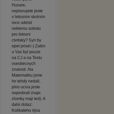
Husare,
neplanujete jeste
v letosnim skolnim
roce udelat
nekterou sobotu
pro letosni
ctvrtaky? Syn by
opet prisel:-) Zatim
u Vas byl pouze
na CJ a na Testu
vseobecnych
znalosti. Na
Matematiku jsme
ho tehdy nedali,
plno uciva jeste
neprobrali (napr.
zlomky maji ted). A
dalsi dotaz:
Kolikateho rijna