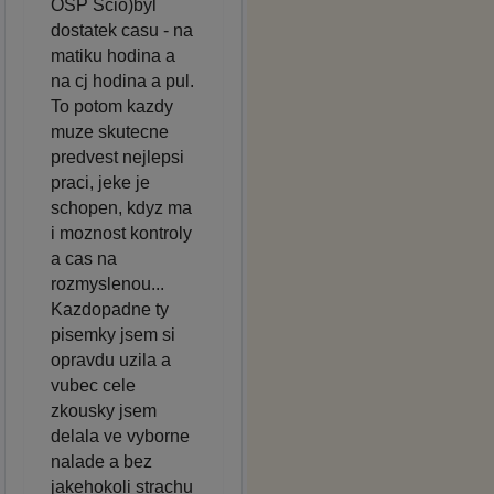
OSP Scio)byl
dostatek casu - na
matiku hodina a
na cj hodina a pul.
To potom kazdy
muze skutecne
predvest nejlepsi
praci, jeke je
schopen, kdyz ma
i moznost kontroly
a cas na
rozmyslenou...
Kazdopadne ty
pisemky jsem si
opravdu uzila a
vubec cele
zkousky jsem
delala ve vyborne
nalade a bez
jakehokoli strachu