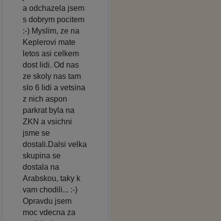
a odchazela jsem
s dobrym pocitem
:-) Myslim, ze na
Keplerovi mate
letos asi celkem
dost lidi. Od nas
ze skoly nas tam
slo 6 lidi a vetsina
z nich aspon
parkrat byla na
ZKN a vsichni
jsme se
dostali.Dalsi velka
skupina se
dostala na
Arabskou, taky k
vam chodili... :-)
Opravdu jsem
moc vdecna za