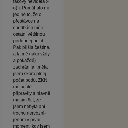
takový neviděla ;-
o) ). Pomáhalo mi
jedině to, že o
přestávce na
chodbách měli
ostatní většinou
podobnej pocit...
Pak přišla čeština,
a ta mě (jako vždy
a pokaždé)
zachránila...měla
jsem skoro plnej
počet bodů. ZKN
mě určitě
připravily a hlavně
musím říct, že
jsem nebyla ani
trochu nervózní-
jenom v první
moment, kdy jsem