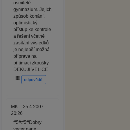
osmileté
gymnazium. Jejich
způsob konání,
optimistický
přístup ke kontrole
a řešení včetně
zasílání výsledků
je nejlepší možná
příprava na
přijímací zkoušky.
DĚKUJI VELICE
!!!!!!
odpovědět
MK – 25.4.2007
20:26
#5##5#Dobry
vecer pane