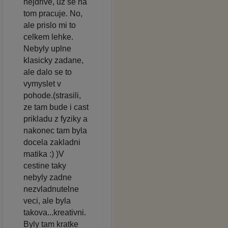
nejdrive, uz se na
tom pracuje. No,
ale prislo mi to
celkem lehke.
Nebyly uplne
klasicky zadane,
ale dalo se to
vymyslet v
pohode.(strasili,
ze tam bude i cast
prikladu z fyziky a
nakonec tam byla
docela zakladni
matika :) )V
cestine taky
nebyly zadne
nezvladnutelne
veci, ale byla
takova...kreativni.
Byly tam kratke