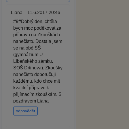
Liana – 11.6.2017 20:46
#9#Dobrý den, chtěla
bych moc poděkovat za
přípravu na Zkouškách
nanečisto. Dostala jsem
se na obě SŠ
(gymnázium U
Libeňského zámku,
SOŠ Drtinova). Zkoušky
nanečisto doporučuji
každému, kdo chce mít
kvalitní přípravu k
přijímacím zkouškám. S
pozdravem Liana
odpovědět