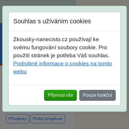
Spustili jsme přihlašování na
školní rok 2026/2027!
Souhlas s užíváním cookies
Zkousky-nanecisto.cz používají ke
svému fungování soubory cookie. Pro
použití stránek je potřeba Váš souhlas.
Menu
Účet
Košík
Podrobné informace o cookies na tomto
webu
Diskuse Jak jste dopadli u
zkoušek na SŠ? Vaše ohlasy
Přijmout vše
Pouze funkční
po skutečných přijímacích
zkouškách
Příspěvky
Přidat příspěvek