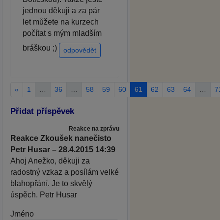
jednou děkuji a za pár
let můžete na kurzech
počítat s mým mladším
bráškou ;)
odpovědět
«
1
…
36
…
58
59
60
61
62
63
64
…
7
Přidat příspěvek
Reakce na zprávu
Reakce Zkoušek nanečisto
Petr Husar – 28.4.2015 14:39
Ahoj Anežko, děkuji za
radostný vzkaz a posílám velké
blahopřání. Je to skvělý
úspěch. Petr Husar
Jméno