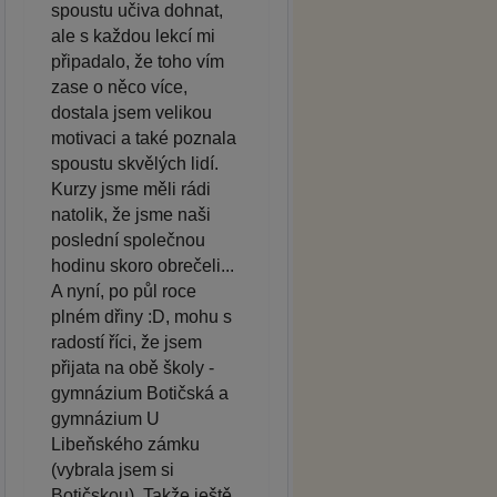
spoustu učiva dohnat,
ale s každou lekcí mi
připadalo, že toho vím
zase o něco více,
dostala jsem velikou
motivaci a také poznala
spoustu skvělých lidí.
Kurzy jsme měli rádi
natolik, že jsme naši
poslední společnou
hodinu skoro obrečeli...
A nyní, po půl roce
plném dřiny :D, mohu s
radostí říci, že jsem
přijata na obě školy -
gymnázium Botičská a
gymnázium U
Libeňského zámku
(vybrala jsem si
Botičskou). Takže ještě