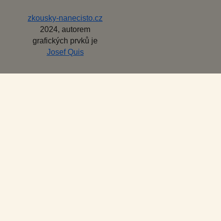
zkousky-nanecisto.cz
2024, autorem
grafických prvků je
Josef Quis