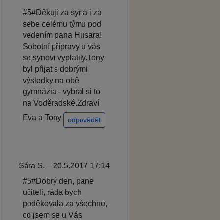
#5#Děkuji za syna i za
sebe celému týmu pod
vedením pana Husara!
Sobotní přípravy u vás
se synovi vyplatily.Tony
byl přijat s dobrými
výsledky na obě
gymnázia - vybral si to
na Voděradské.Zdraví
Eva a Tony
odpovědět
Sára S. – 20.5.2017 17:14
#5#Dobrý den, pane
učiteli, ráda bych
poděkovala za všechno,
co jsem se u Vás