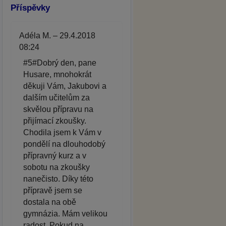
Příspěvky
Adéla M. – 29.4.2018
08:24
#5#Dobrý den, pane
Husare, mnohokrát
děkuji Vám, Jakubovi a
dalším učitelům za
skvělou přípravu na
přijímací zkoušky.
Chodila jsem k Vám v
pondělí na dlouhodobý
přípravný kurz a v
sobotu na zkoušky
nanečisto. Díky této
přípravě jsem se
dostala na obě
gymnázia. Mám velikou
radost. Pokud na