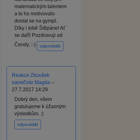
matematickým talentem
a to ho motivovalo
dostat se na gympl.
Díky i tobě Štěpáne! Ať
se daří! Pozdravuji od
Čendy. :-)
odpovědět
Reakce Zkoušek
nanečisto Magda
–
27.7.2017 14:29
Dobrý den, všem
gratulujeme k úžasným
výsledkům. :)
odpovědět