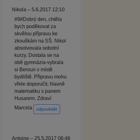
Nikola – 5.6.2017 12:10
#9#Dobrý den, chtěla
bych poděkovat za
skvělou přípravu ke
zkouškám na SŠ. Nikol
absolvovala sobotní
kurzy. Dostala se na
obě gymnázia-vybrala
si Beroun v místě
bydliště. Přípravu mohu
vřele doporučit, hlavně
matematiku s panem
Husarem. Zdraví
Marcela
odpovědět
Antoine – 25.5.2017 06:46