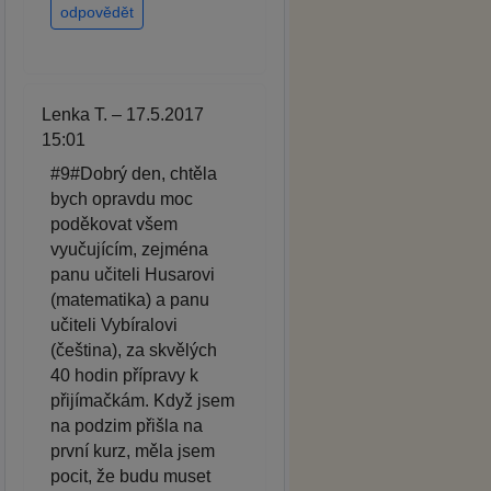
odpovědět
Lenka T. – 17.5.2017
15:01
#9#Dobrý den, chtěla
bych opravdu moc
poděkovat všem
vyučujícím, zejména
panu učiteli Husarovi
(matematika) a panu
učiteli Vybíralovi
(čeština), za skvělých
40 hodin přípravy k
přijímačkám. Když jsem
na podzim přišla na
první kurz, měla jsem
pocit, že budu muset