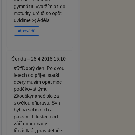
gymnáziu vydržím až do
maturity, určitě se opět
uvidíme :-) Adéla
odpovědět
Čenda – 28.4.2018 15:10
#5#Dobrý den, Po dvou
letech od přijetí starší
dcery musím opět moc
poděkovat týmu
Zkouškynanečisto za
skvělou přípravu. Syn
byl na sobotních a
pátečních testech od
září dohromady
třináctkrát, pravidelně si