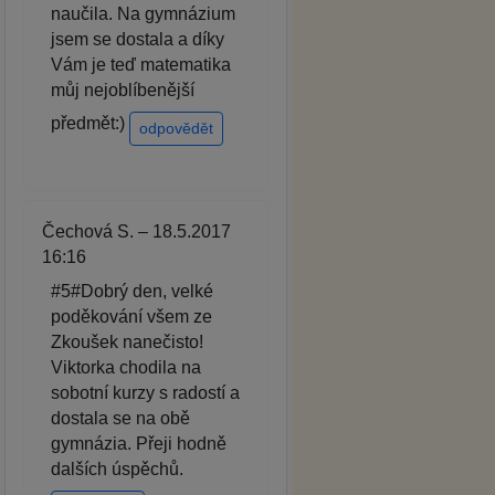
naučila. Na gymnázium
jsem se dostala a díky
Vám je teď matematika
můj nejoblíbenější
předmět:)
odpovědět
Čechová S. – 18.5.2017
16:16
#5#Dobrý den, velké
poděkování všem ze
Zkoušek nanečisto!
Viktorka chodila na
sobotní kurzy s radostí a
dostala se na obě
gymnázia. Přeji hodně
dalších úspěchů.