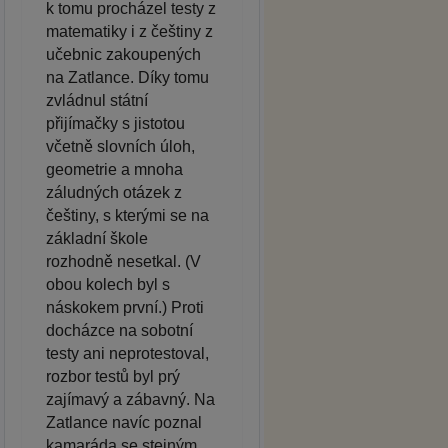
k tomu procházel testy z
matematiky i z češtiny z
učebnic zakoupených
na Zatlance. Díky tomu
zvládnul státní
přijímačky s jistotou
včetně slovních úloh,
geometrie a mnoha
záludných otázek z
češtiny, s kterými se na
základní škole
rozhodně nesetkal. (V
obou kolech byl s
náskokem první.) Proti
docházce na sobotní
testy ani neprotestoval,
rozbor testů byl prý
zajímavý a zábavný. Na
Zatlance navíc poznal
kamaráda se stejným