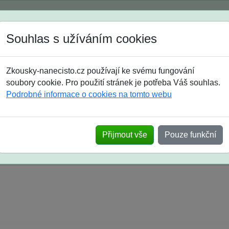
Spustili jsme přihlašování na školní rok 2026/2027!
Souhlas s užíváním cookies
Jak si vybrat
Časté dotazy
Zkousky-nanecisto.cz používají ke svému fungování
8. třída
9. třída
střední
maturanti
soutěže
prázdniny
soubory cookie. Pro použití stránek je potřeba Váš souhlas.
Podrobné informace o cookies na tomto webu
k na SŠ? Vaše ohlasy po skutečných přijímací
Přijmout vše
Pouze funkční