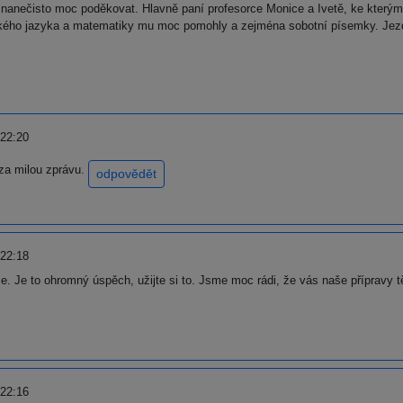
anečisto moc poděkovat. Hlavně paní profesorce Monice a Ivetě, ke kterým s
ého jazyka a matematiky mu moc pomohly a zejména sobotní písemky. Jezdil
 22:20
 za milou zprávu.
odpovědět
 22:18
e. Je to ohromný úspěch, užijte si to. Jsme moc rádi, že vás naše přípravy 
 22:16