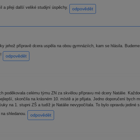
 a přeji další veliké studijní úspěchy.
odpovědět
 jehož přípravě dcera uspěla na obou gymnáziích, kam se hlásila. Budeme 
!!
odpovědět
 poděkovala celému týmu ZN za skvělou přípravu mé dcery Natálie. Každou s
nejlepší, skončila na krásném 10. místě a je přijata. Jedno doporučení bych m
uky na 1. stupni ZŠ a tudíž je Natálie nevypočítala. To bylo opravdu jediné
Š na shledanou.
odpovědět