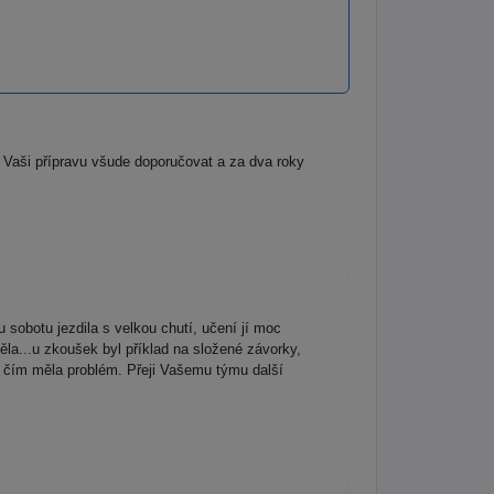
Vaši přípravu všude doporučovat a za dva roky
obotu jezdila s velkou chutí, učení jí moc
ěla...u zkoušek byl příklad na složené závorky,
 s čím měla problém. Přeji Vašemu týmu další