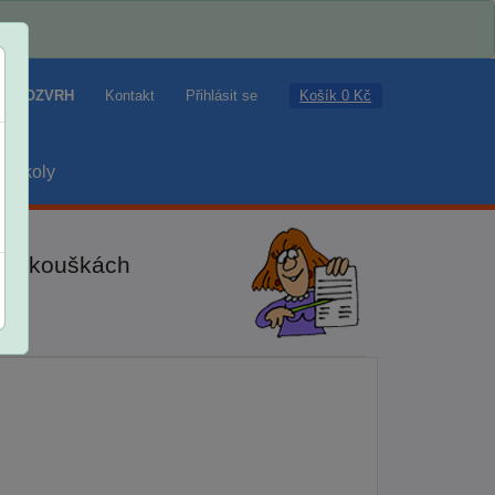
Košík 0 Kč
ROZVRH
Kontakt
Přihlásit se
školy
ch zkouškách