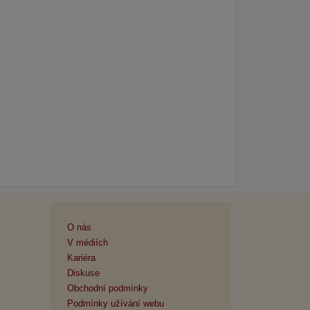
O nás
V médiích
Kariéra
Diskuse
Obchodní podmínky
Podmínky užívání webu