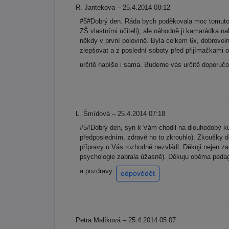
R. Jantekova – 25.4.2014 08:12
#5#Dobrý den. Ráda bych poděkovala moc tomuto p
ZŠ vlastními učiteli), ale náhodně ji kamarádka n
někdy v první polovině. Byla celkem 6x, dobrovolně
zlepšovat a z poslední soboty před přijímačkami o
určitě napíše i sama. Budeme vás určitě dopor
L. Šmídová – 25.4.2014 07:18
#5#Dobrý den, syn k Vám chodil na dlouhodobý ku
předposledním, zdravě ho to zkrouhlo). Zkoušky děl
přípravy u Vás rozhodně nezvládl. Děkuji nejen za 
psychologie zabrala úžasně). Děkuju oběma pedagog
a pozdravy.
odpovědět
Petra Malíková – 25.4.2014 05:07