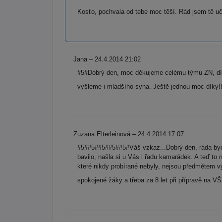
Kosťo, pochvala od tebe moc těší. Rád jsem tě učil
Jana – 24.4.2014 21:02
#5#Dobrý den, moc děkujeme celému týmu ZN, díky
vyšleme i mladšího syna. Ještě jednou moc díky!
Zuzana Elterleinová – 24.4.2014 17:07
#5##5##5##5##5#Váš vzkaz...Dobrý den, ráda bych
bavilo, našla si u Vás i řadu kamarádek. A teď to 
které nikdy probírané nebyly, nejsou předmětem vý
spokojené žáky a třeba za 8 let při přípravě na V