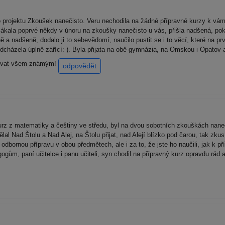
rojektu Zkoušek nanečisto. Veru nechodila na žádné přípravné kurzy k vám
alákala poprvé někdy v únoru na zkoušky nanečisto u vás, přišla nadšená, poka
 a nadšeně, dodalo ji to sebevědomí, naučilo pustit se i to věcí, které na prv
dcházela úplně zářící:-). Byla přijata na obě gymnázia, na Omskou i Opatov a
učovat všem známým!
odpovědět
rz z matematiky a češtiny ve středu, byl na dvou sobotních zkouškách nane
al Nad Štolu a Nad Alej, na Štolu přijat, nad Alejí blízko pod čarou, tak zkusí
odbornou přípravu v obou předmětech, ale i za to, že jste ho naučili, jak k př
ům, paní učitelce i panu učiteli, syn chodil na přípravný kurz opravdu rád a