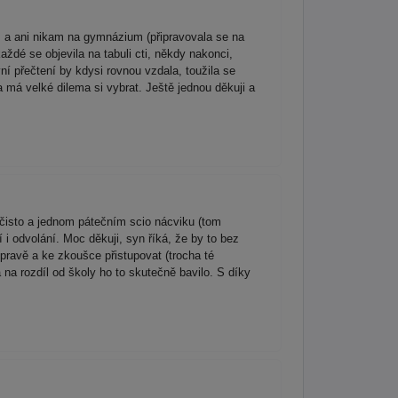
 a ani nikam na gymnázium (připravovala se na
ždé se objevila na tabuli cti, někdy nakonci,
ní přečtení by kdysi rovnou vzdala, toužila se
 má velké dilema si vybrat. Ještě jednou děkuji a
čisto a jednom pátečním scio nácviku (tom
 i odvolání. Moc děkuji, syn říká, že by to bez
ípravě a ke zkoušce přistupovat (trocha té
 na rozdíl od školy ho to skutečně bavilo. S díky