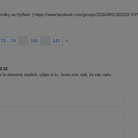
cí prváky na čtyřleté :) https://www.facebook.com/groups/2216249113653
73
74
…
106
…
141
»
2:18
e to ohromný úspěch, užijte si to. Jsme moc rádi, že vás naše