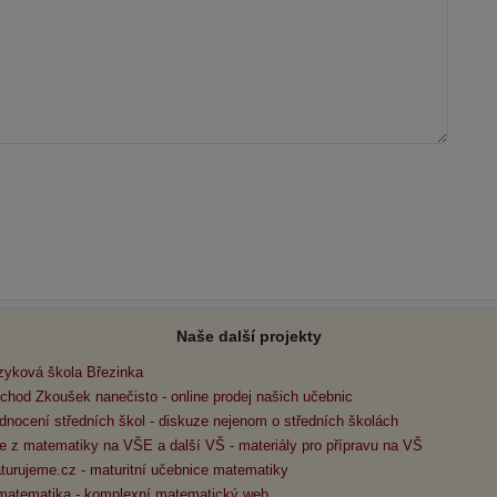
Naše další projekty
zyková škola Březinka
chod Zkoušek nanečisto - online prodej našich učebnic
dnocení středních škol - diskuze nejenom o středních školách
e z matematiky na VŠE a další VŠ - materiály pro přípravu na VŠ
turujeme.cz - maturitní učebnice matematiky
matematika - komplexní matematický web