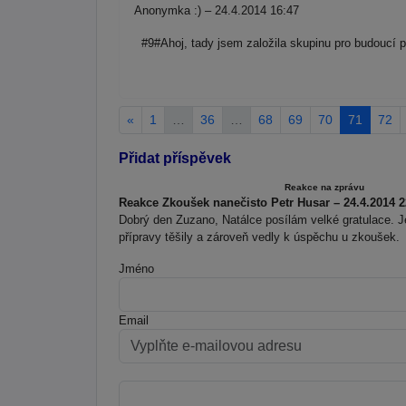
Anonymka :) – 24.4.2014 16:47
#9#Ahoj, tady jsem založila skupinu pro budou
«
1
…
36
…
68
69
70
71
72
Přidat příspěvek
Reakce na zprávu
Reakce Zkoušek nanečisto Petr Husar – 24.4.2014 2
Dobrý den Zuzano, Natálce posílám velké gratulace. J
přípravy těšily a zároveň vedly k úspěchu u zkoušek.
Jméno
Email