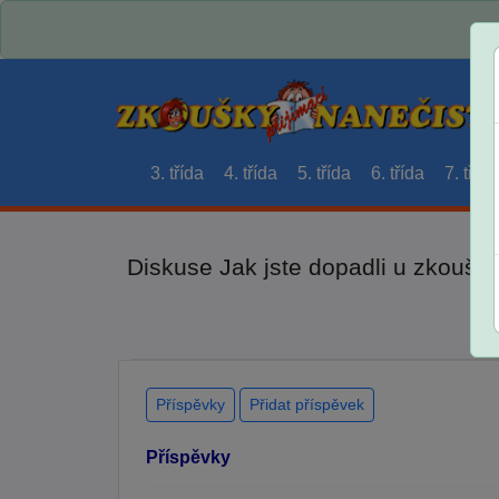
3. třída
4. třída
5. třída
6. třída
7. třída
Diskuse Jak jste dopadli u zkouše
Příspěvky
Přidat příspěvek
Příspěvky