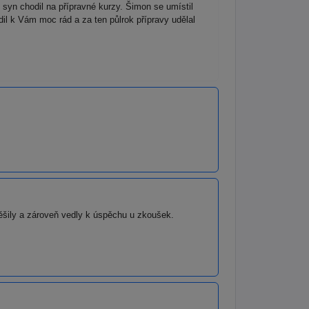
yn chodil na přípravné kurzy. Šimon se umístil
 k Vám moc rád a za ten půlrok přípravy udělal
těšily a zároveň vedly k úspěchu u zkoušek.