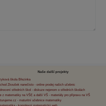
Naše další projekty
zyková škola Březinka
chod Zkoušek nanečisto - online prodej našich učebnic
dnocení středních škol - diskuze nejenom o středních školách
e z matematiky na VŠE a další VŠ - materiály pro přípravu na VŠ
turujeme.cz - maturitní učebnice matematiky
matematika - komplexní matematický web