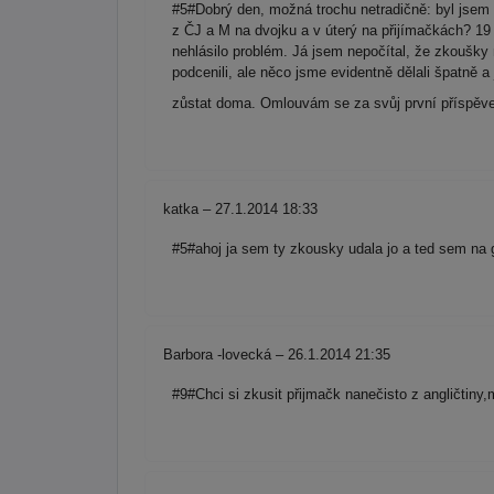
#5#Dobrý den, možná trochu netradičně: byl jsem s
z ČJ a M na dvojku a v úterý na přijímačkách? 1
nehlásilo problém. Já jsem nepočítal, že zkoušky
podcenili, ale něco jsme evidentně dělali špatně a
zůstat doma. Omlouvám se za svůj první příspěv
katka – 27.1.2014 18:33
#5#ahoj ja sem ty zkousky udala jo a ted sem na
Barbora -lovecká – 26.1.2014 21:35
#9#Chci si zkusit přijmačk nanečisto z angličtin