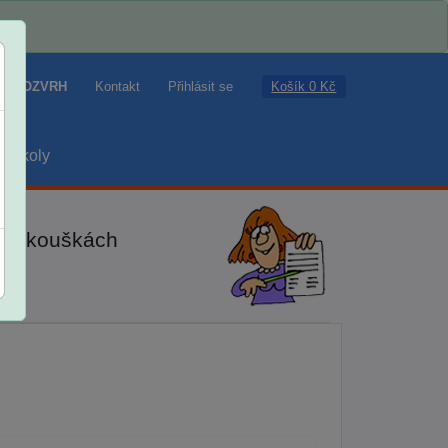
Košík 0 Kč
ROZVRH
Kontakt
Přihlásit se
školy
ch zkouškách