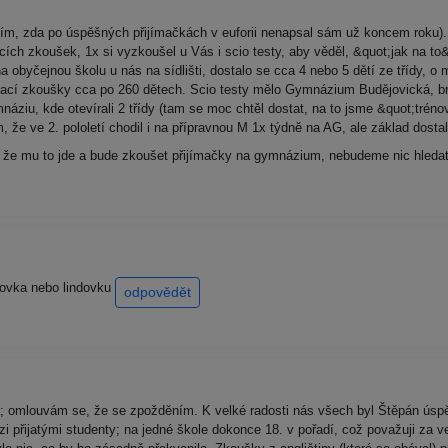
m, zda po úspěšných přijímačkách v euforii nenapsal sám už koncem roku). Ch
acích zkoušek, 1x si vyzkoušel u Vás i scio testy, aby věděl, &quot;jak na to&
 obyčejnou školu u nás na sídlišti, dostalo se cca 4 nebo 5 dětí ze třídy, o 
ímací zkoušky cca po 260 dětech. Scio testy mělo Gymnázium Budějovická, bral
iu, kde otevírali 2 třídy (tam se moc chtěl dostat, na to jsme &quot;trénov
m, že ve 2. pololetí chodil i na přípravnou M 1x týdně na AG, ale základ dos
že, že mu to jde a bude zkoušet přijímačky na gymnázium, nebudeme nic hled
lovka nebo lindovku
odpovědět
 omlouvám se, že se zpožděním. K velké radosti nás všech byl Štěpán úspě
 přijatými studenty; na jedné škole dokonce 18. v pořadí, což považuji za v