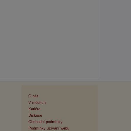
O nás
V médiích
Kariéra
Diskuse
Obchodní podmínky
Podmínky užívání webu