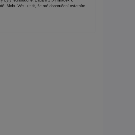
rý byly jednoduché. Zadání z přijímaček k
otě. Mohu Vás ujistit, že mé doporučení ostatním