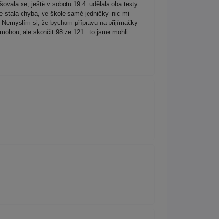
šovala se, ještě v sobotu 19.4. udělala oba testy
 stala chyba, ve škole samé jedničky, nic mi
? Nemyslím si, že bychom přípravu na přijímačky
omohou, ale skončit 98 ze 121...to jsme mohli