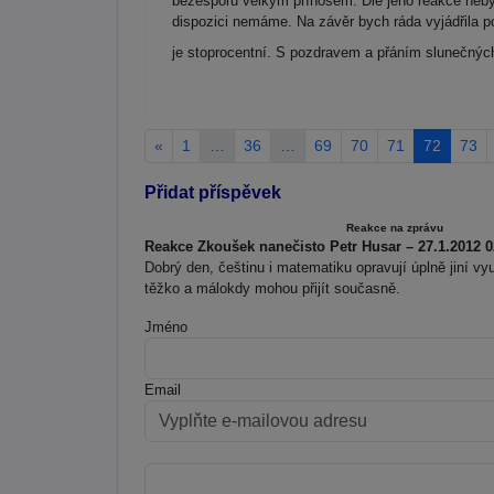
bezesporu velkým přínosem. Dle jeho reakce nebylo
dispozici nemáme. Na závěr bych ráda vyjádřila p
je stoprocentní. S pozdravem a přáním slunečný
«
1
…
36
…
69
70
71
72
73
Přidat příspěvek
Reakce na zprávu
Reakce Zkoušek nanečisto Petr Husar – 27.1.2012 0
Dobrý den, češtinu i matematiku opravují úplně jiní vy
těžko a málokdy mohou přijít současně.
Jméno
Email