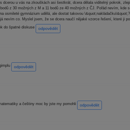
 dcerou u vás na zkouškách asi šestkrát, dcera dělala viditelný pokrok, zlep
9 bodů z 30 možných z M a 11 bodů ze 40 možných z ČJ. Pořád nevím, kde se
 na osmileté gymnázium udělá, ale dostat takovou \&quot;nakládačku\&quot;
 já nevím co. Myslel jsem, že se dcera naučí nějaké vzorce řešení, které ji p
ek do špatné diskuse
odpovědět
 gimplu
odpovědět
y,matematiky a češtiny moc by jste my pomohli
odpovědět