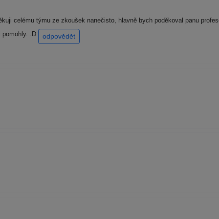
ěkuji celému týmu ze zkoušek nanečisto, hlavně bych poděkoval panu profeso
 pomohly. :D
odpovědět