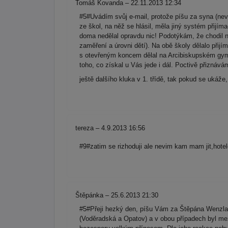
Tomáš Kovanda – 22.11.2013 12:34
#5#Uvádím svůj e-mail, protože píšu za syna (neví
ze škol, na něž se hlásil, měla jiný systém přijím
doma nedělal opravdu nic! Podotýkám, že chodil na
zaměření a úrovni dětí). Na obě školy dělalo přij
s otevřeným koncem dělal na Arcibiskupském gymnáz
toho, co získal u Vás jede i dál. Poctivě přiznává
ještě dalšího kluka v 1. třídě, tak pokud se uká
tereza – 4.9.2013 16:56
#9#zatim se rizhoduji ale nevim kam mam jit,hote
Štěpánka – 25.6.2013 21:30
#5#Přeji hezký den, píšu Vám za Štěpána Wenzla;
(Voděradská a Opatov) a v obou případech byl mezi