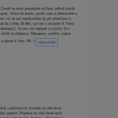
odil na testy pravidelně od října, jelikož každá
quot;. Učení ho bavilo, jezdil i sám a dobrovolně a
moc víc se ani nepokoušelo (to pro představu o
i do 1 třídy 30 dětí, syn byl u zkoušek 8. Testy
ali&quot;). Je tam, byl nejlepší a myslím že z
tal určitě na Zatlance. Děkujeme, vydržte, máme
at a jdeme k Vám. RK:-)
odpovědět
šný u přijímacích zkoušek na obě školy
elký úspěch. Příprava na Vaší škole byla