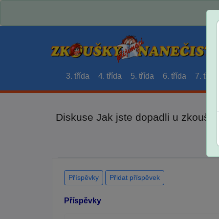
3. třída
4. třída
5. třída
6. třída
7. třída
Diskuse Jak jste dopadli u zkouše
Příspěvky
Přidat příspěvek
Příspěvky