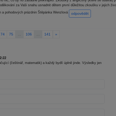
 nic, co by ho zásadně překvapilo. Zkoušky z angličtiny (které se obával) p
oděkování za Vaši snahu usnadnit dětem první důležitou zkoušku v jejich živ
ch a pohodových prázdnin Štěpánka Wenzlová
odpovědět
74
75
…
106
…
141
»
2:22
učující (češtinář, matematik) a každý bydlí úplně jinde. Výsledky jen