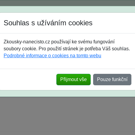
Spustili jsme přihlašování na školní rok 2026/2027!
Souhlas s užíváním cookies
Jak si vybrat
Časté dotazy
Zkousky-nanecisto.cz používají ke svému fungování
8. třída
9. třída
střední
maturanti
soutěže
prázdniny
soubory cookie. Pro použití stránek je potřeba Váš souhlas.
Podrobné informace o cookies na tomto webu
k na SŠ? Vaše ohlasy po skutečných přijímací
Přijmout vše
Pouze funkční