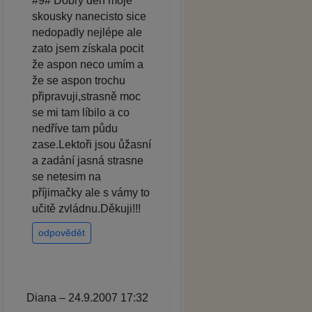
#9# Dobrý den moje
skousky nanecisto sice
nedopadly nejlépe ale
zato jsem získala pocit
že aspon neco umím a
že se aspon trochu
připravuji,strasně moc
se mi tam líbilo a co
nedříve tam půdu
zase.Lektoři jsou ůžasní
a zadání jasná strasne
se netesim na
příjimačky ale s vámy to
učitě zvládnu.Děkuji!!!
odpovědět
Diana – 24.9.2007 17:32