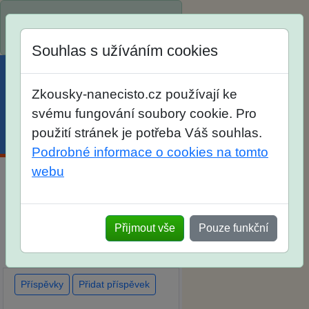
Spustili jsme přihlašování na
školní rok 2026/2027!
Souhlas s užíváním cookies
Zkousky-nanecisto.cz používají ke
svému fungování soubory cookie. Pro
použití stránek je potřeba Váš souhlas.
Menu
Účet
Košík
Podrobné informace o cookies na tomto
webu
Diskuse Jak jste dopadli u
zkoušek na SŠ? Vaše ohlasy
Přijmout vše
Pouze funkční
po skutečných přijímacích
zkouškách
Příspěvky
Přidat příspěvek