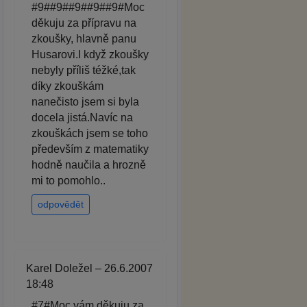
#9##9##9##9##9#Moc
děkuju za přípravu na
zkoušky, hlavně panu
Husarovi.I když zkoušky
nebyly příliš téžké,tak
díky zkouškám
nanečisto jsem si byla
docela jistá.Navíc na
zkouškách jsem se toho
především z matematiky
hodně naučila a hrozně
mi to pomohlo..
odpovědět
Karel Doležel – 26.6.2007
18:48
#7#Moc vám děkuju za