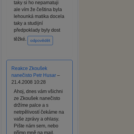
taky si ho nepamatuji
ale vím že čeština byla
lehounká matika docela
taky a studijní
předpoklady byly dost
těžké.
odpovědět
Reakce Zkoušek
nanečisto Petr Husar
–
21.4.2008 10:28
Ahoj, dnes vám všichni
ze Zkoušek nanečisto
držíme palce a s
netrpělivostí čekáme na
vaše zprávy a ohlasy.
Pište nám sem, nebo
přímo mně na mail.