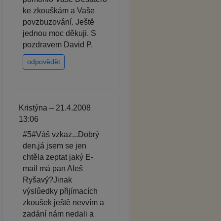
ke zkouškám a Vaše
povzbuzování. Ještě
jednou moc děkuji. S
pozdravem David P.
odpovědět
Kristýna – 21.4.2008
13:06
#5#Váš vzkaz...Dobrý
den,já jsem se jen
chtěla zeptat jaký E-
mail má pan Aleš
Ryšavý?Jinak
výslůedky přijímacích
zkoušek ještě nevvím a
zadání nám nedali a