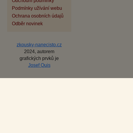
Obchodní podmínky
Podmínky užívání webu
Ochrana osobních údajů
Odběr novinek
zkousky-nanecisto.cz
2024, autorem
grafických prvků je
Josef Quis