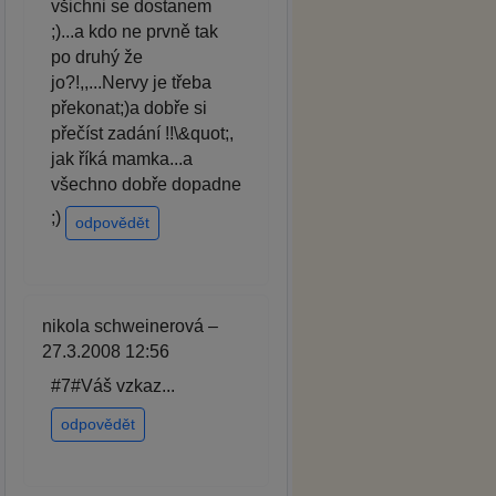
všichni se dostanem
;)...a kdo ne prvně tak
po druhý že
jo?!,,...Nervy je třeba
překonat;)a dobře si
přečíst zadání !!\&quot;,
jak říká mamka...a
všechno dobře dopadne
;)
odpovědět
nikola schweinerová –
27.3.2008 12:56
#7#Váš vzkaz...
odpovědět