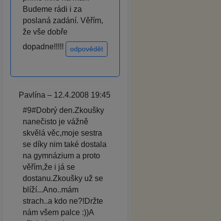
Budeme rádi i za
poslaná zadání. Věřím,
že vše dobře
dopadne!!!!!
odpovědět
Pavlína – 12.4.2008 19:45
#9#Dobrý den.Zkoušky
nanečisto je vážně
skvělá věc,moje sestra
se díky nim také dostala
na gymnázium a proto
věřím,že i já se
dostanu.Zkoušky už se
blíží...Ano..mám
strach..a kdo ne?!Držte
nám všem palce :))A