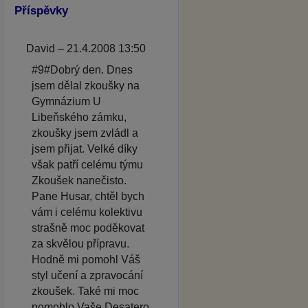
Příspěvky
David – 21.4.2008 13:50
#9#Dobrý den. Dnes
jsem dělal zkoušky na
Gymnázium U
Libeňského zámku,
zkoušky jsem zvládl a
jsem přijat. Velké díky
však patří celému týmu
Zkoušek nanečisto.
Pane Husar, chtěl bych
vám i celému kolektivu
strašně moc poděkovat
za skvělou přípravu.
Hodně mi pomohl Váš
styl učení a zpravocání
zkoušek. Také mi moc
pomohlo Vaše Desatero