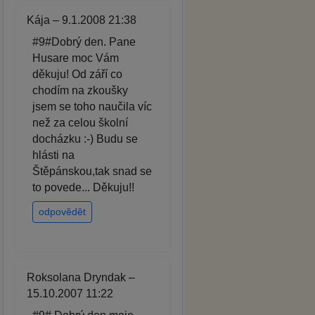
Kája – 9.1.2008 21:38
#9#Dobrý den. Pane
Husare moc Vám
děkuju! Od září co
chodím na zkoušky
jsem se toho naučila víc
než za celou školní
docházku :-) Budu se
hlásti na
Štěpánskou,tak snad se
to povede... Děkuju!!
odpovědět
Roksolana Dryndak –
15.10.2007 11:22