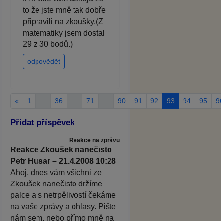
to že jste mně tak dobře
připravili na zkoušky.(Z
matematiky jsem dostal
29 z 30 bodů.)
odpovědět
«
1
…
36
…
71
…
90
91
92
93
94
95
9
Přidat příspěvek
Reakce na zprávu
Reakce Zkoušek nanečisto
Petr Husar – 21.4.2008 10:28
Ahoj, dnes vám všichni ze
Zkoušek nanečisto držíme
palce a s netrpělivostí čekáme
na vaše zprávy a ohlasy. Pište
nám sem, nebo přímo mně na