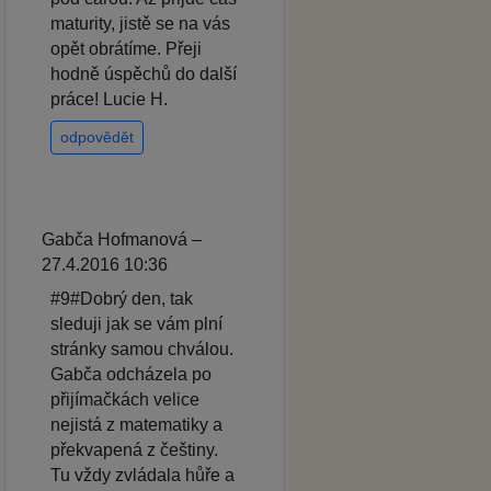
maturity, jistě se na vás
opět obrátíme. Přeji
hodně úspěchů do další
práce! Lucie H.
odpovědět
Gabča Hofmanová –
27.4.2016 10:36
#9#Dobrý den, tak
sleduji jak se vám plní
stránky samou chválou.
Gabča odcházela po
přijímačkách velice
nejistá z matematiky a
překvapená z češtiny.
Tu vždy zvládala hůře a