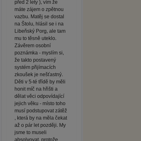
před 2 lety ), vím že
máte zájem o zpětnou
vazbu. Matěj se dostal
na Štolu, hlásil se i na
Libeňský Porg, ale tam
mu to těsně uteklo.
Závěrem osobní
poznámka - myslím si,
že takto postavený
systém přijímacích
zkoušek je nešťastný.
Děti v 5-té třídě by měli
honit míč na hřišti a
dělat věci odpovídající
jejich věku - místo toho
musí podstupovat zátěž
, která by na měla čekat
až o pár let později. My
jsme to museli
absolvovat, protože