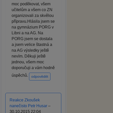
moc poděkovat, všem
učitelům a všem co ZN
organizovali za skvělou
přípravu.Hlásila jsem se
na gymnázium PORG v
Libni a na AG. Na
PORG jsem se dostala
a jsem velice štastná a
na AG výsledky ještě
nevím. Děkuji ještě
jednou, všem moc
doporučuji a vám hodně
úspěchů.
odpovědět
Reakce Zkoušek
nanečisto Petr Husar
–
30.10.2015 22:04