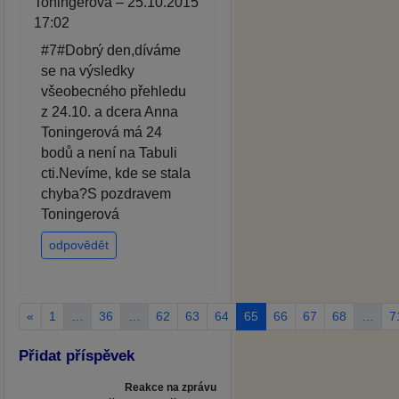
Toningerová – 25.10.2015
17:02
#7#Dobrý den,díváme
se na výsledky
všeobecného přehledu
z 24.10. a dcera Anna
Toningerová má 24
bodů a není na Tabuli
cti.Nevíme, kde se stala
chyba?S pozdravem
Toningerová
odpovědět
«
1
…
36
…
62
63
64
65
66
67
68
…
7
Přidat příspěvek
Reakce na zprávu