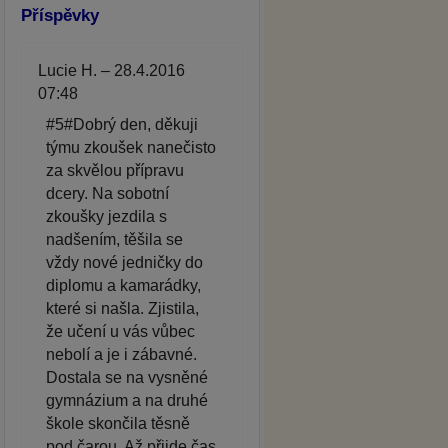
Příspěvky
Lucie H. – 28.4.2016
07:48
#5#Dobrý den, děkuji
týmu zkoušek nanečisto
za skvělou přípravu
dcery. Na sobotní
zkoušky jezdila s
nadšením, těšila se
vždy nové jedničky do
diplomu a kamarádky,
které si našla. Zjistila,
že učení u vás vůbec
nebolí a je i zábavné.
Dostala se na vysněné
gymnázium a na druhé
škole skončila těsně
pod čarou. Až přijde čas