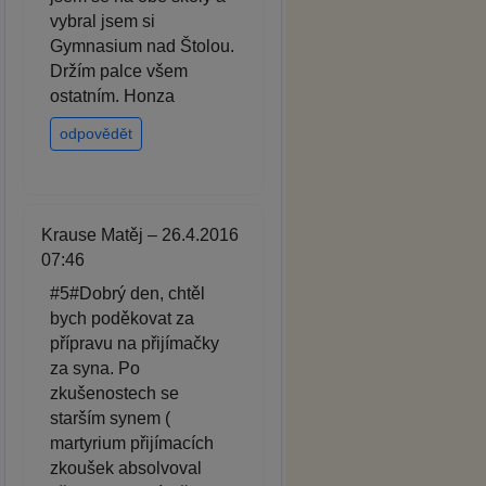
vybral jsem si
Gymnasium nad Štolou.
Držím palce všem
ostatním. Honza
odpovědět
Krause Matěj – 26.4.2016
07:46
#5#Dobrý den, chtěl
bych poděkovat za
přípravu na přijímačky
za syna. Po
zkušenostech se
starším synem (
martyrium přijímacích
zkoušek absolvoval