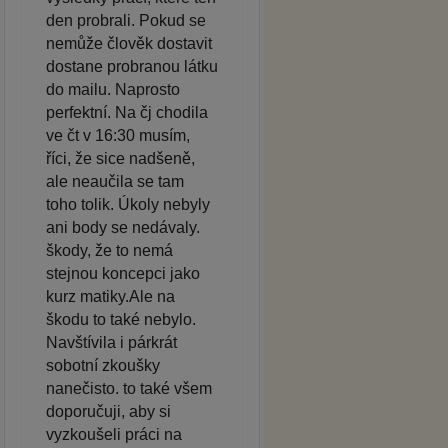
den probrali. Pokud se
nemůže člověk dostavit
dostane probranou látku
do mailu. Naprosto
perfektní. Na čj chodila
ve čt v 16:30 musím,
říci, že sice nadšeně,
ale neaučila se tam
toho tolik. Úkoly nebyly
ani body se nedávaly.
škody, že to nemá
stejnou koncepci jako
kurz matiky.Ale na
škodu to také nebylo.
Navštívila i párkrát
sobotní zkoušky
nanečisto. to také všem
doporučuji, aby si
vyzkoušeli práci na