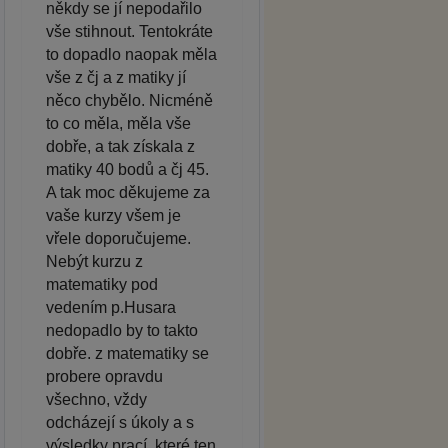
někdy se jí nepodařilo
vše stihnout. Tentokráte
to dopadlo naopak měla
vše z čj a z matiky jí
něco chybělo. Nicméně
to co měla, měla vše
dobře, a tak získala z
matiky 40 bodů a čj 45.
A tak moc děkujeme za
vaše kurzy všem je
vřele doporučujeme.
Nebýt kurzu z
matematiky pod
vedením p.Husara
nedopadlo by to takto
dobře. z matematiky se
probere opravdu
všechno, vždy
odcházejí s úkoly a s
výsledky prací, které ten