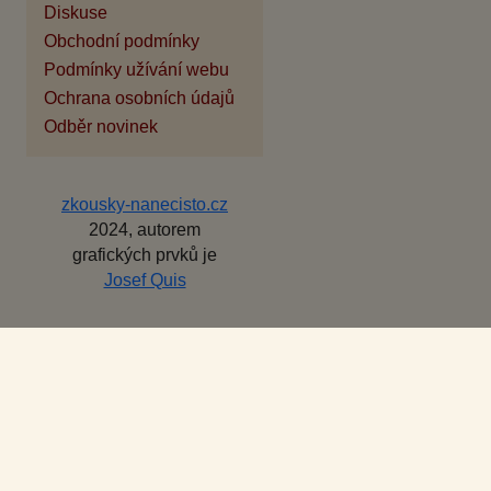
Diskuse
Obchodní podmínky
Podmínky užívání webu
Ochrana osobních údajů
Odběr novinek
zkousky-nanecisto.cz
2024, autorem
grafických prvků je
Josef Quis