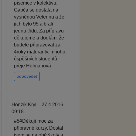
písemce v kolektivu.
Gabča se dostala na
vysněnou Veterinu a že
jich bylo 95 a brali
jednu třídu. Za přípravu
děkujeme a doufám, že
budete připravovat za
4roky maturanty. mnoho
úspěšných studentů
přeje Hofmanová
odpovědět
Honzík Kryl – 27.4.2016
09:18
#5#Děkuji moc za
přípravné kurzy. Dostal
jsem se na obě školy a