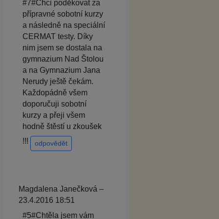
#7#Chci poděkovat za
přípravné sobotní kurzy
a následně na speciální
CERMAT testy. Díky
nim jsem se dostala na
gymnazium Nad Štolou
a na Gymnazium Jana
Nerudy ještě čekám.
Každopádně všem
doporučuji sobotní
kurzy a přeji všem
hodně štěstí u zkoušek
!!!
odpovědět
Magdalena Janečková –
23.4.2016 18:51
#5#Chtěla jsem vám