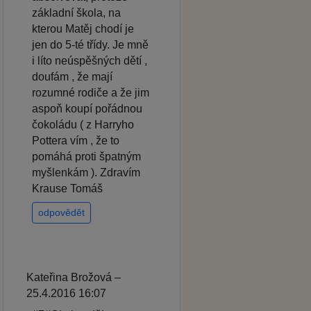
základní škola, na
kterou Matěj chodí je
jen do 5-té třídy. Je mně
i líto neúspěšných dětí ,
doufám , že mají
rozumné rodiče a že jim
aspoň koupí pořádnou
čokoládu ( z Harryho
Pottera vím , že to
pomáhá proti špatným
myšlenkám ). Zdravím
Krause Tomáš
odpovědět
Kateřina Brožová –
25.4.2016 16:07