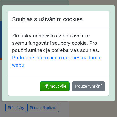
Spustili jsme přihlašování na
školní rok 2026/2027!
Souhlas s užíváním cookies
Zkousky-nanecisto.cz používají ke
svému fungování soubory cookie. Pro
použití stránek je potřeba Váš souhlas.
Menu
Účet
Košík
Podrobné informace o cookies na tomto
webu
Diskuse Jak jste dopadli u
zkoušek na SŠ? Vaše ohlasy
Přijmout vše
Pouze funkční
po skutečných přijímacích
zkouškách
Příspěvky
Přidat příspěvek