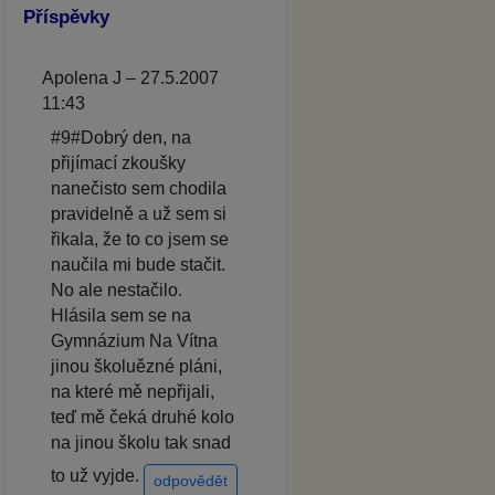
Příspěvky
Apolena J – 27.5.2007
11:43
#9#Dobrý den, na
přijímací zkoušky
nanečisto sem chodila
pravidelně a už sem si
řikala, že to co jsem se
naučila mi bude stačit.
No ale nestačilo.
Hlásila sem se na
Gymnázium Na Vítna
jinou školuězné pláni,
na které mě nepřijali,
teď mě čeká druhé kolo
na jinou školu tak snad
to už vyjde.
odpovědět