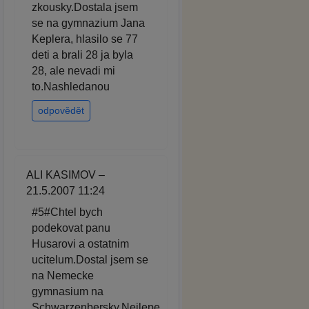
zkousky.Dostala jsem
se na gymnazium Jana
Keplera, hlasilo se 77
deti a brali 28 ja byla
28, ale nevadi mi
to.Nashledanou
odpovědět
ALI KASIMOV –
21.5.2007 11:24
#5#Chtel bych
podekovat panu
Husarovi a ostatnim
ucitelum.Dostal jsem se
na Nemecke
gymnasium na
Schwarzenbersky.Nejlepe