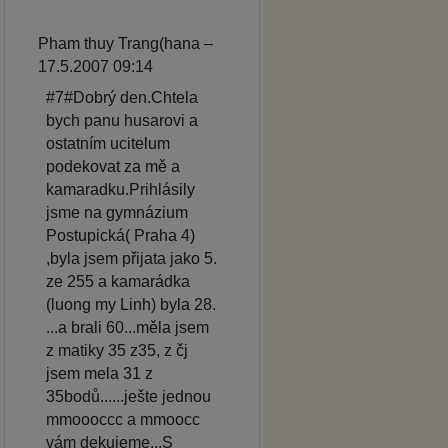
Pham thuy Trang(hana –
17.5.2007 09:14
#7#Dobrý den.Chtela
bych panu husarovi a
ostatním ucitelum
podekovat za mě a
kamaradku.Prihlásily
jsme na gymnázium
Postupická( Praha 4)
,byla jsem přijata jako 5.
ze 255 a kamarádka
(luong my Linh) byla 28.
...a brali 60...měla jsem
z matiky 35 z35, z čj
jsem mela 31 z
35bodů......ješte jednou
mmoooccc a mmoocc
vám dekujeme...S