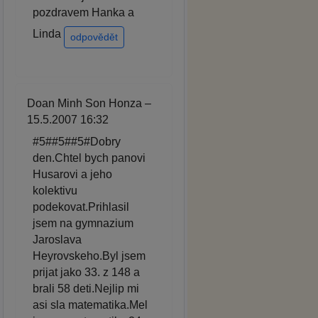
pozdravem Hanka a
Linda
odpovědět
Doan Minh Son Honza –
15.5.2007 16:32
#5##5##5#Dobry
den.Chtel bych panovi
Husarovi a jeho
kolektivu
podekovat.Prihlasil
jsem na gymnazium
Jaroslava
Heyrovskeho.Byl jsem
prijat jako 33. z 148 a
brali 58 deti.Nejlip mi
asi sla matematika.Mel