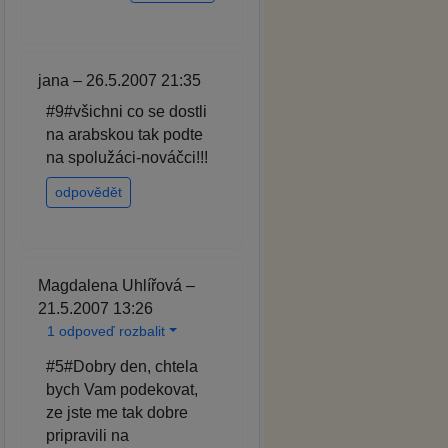
jana – 26.5.2007 21:35
#9#všichni co se dostli
na arabskou tak podte
na spolužáci-nováčci!!!
odpovědět
Magdalena Uhlířová –
21.5.2007 13:26
1 odpoveď rozbalit
#5#Dobry den, chtela
bych Vam podekovat,
ze jste me tak dobre
pripravili na