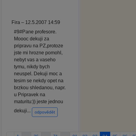
Fira – 12.5.2007 14:59
#9#Pane profesore.
Moooc dekuji za
pripravu na PZ,protoze
jste mi hrozne pomohl,
nebyt vas a vaseho
tymu, nikdy bych
neuspel. Dekuji moc a
tesim se nekdy opet na
brzkou shledanou, napr.
u Pripravek na
maturitu:)) jeste jednou
dekuji...
odpovědět