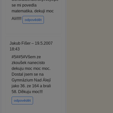
se mi povedla
matematika. dekuji moc
Ali!!!!!
odpovědět
Jakub Fišer – 19.5.2007
18:43
#5##5#Všem ze
zkoušek nanecisto
dekuju moc moc moc.
Dostal jsem se na
Gymnázium Nad Álejí
jako 36. ze 164 a brali
58. Děkuju moc!!!
odpovědět