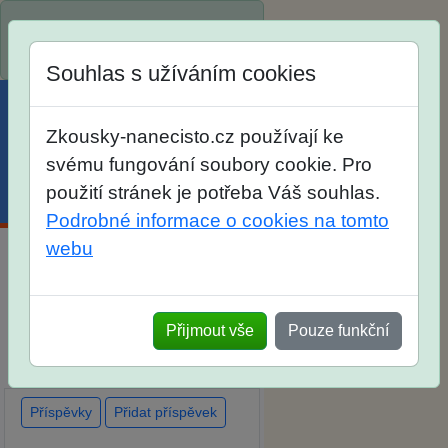
Spustili jsme přihlašování na
školní rok 2026/2027!
Souhlas s užíváním cookies
Zkousky-nanecisto.cz používají ke
svému fungování soubory cookie. Pro
použití stránek je potřeba Váš souhlas.
Menu
Účet
Košík
Podrobné informace o cookies na tomto
webu
Diskuse Jak jste dopadli u
zkoušek na SŠ? Vaše ohlasy
Přijmout vše
Pouze funkční
po skutečných přijímacích
zkouškách
Příspěvky
Přidat příspěvek