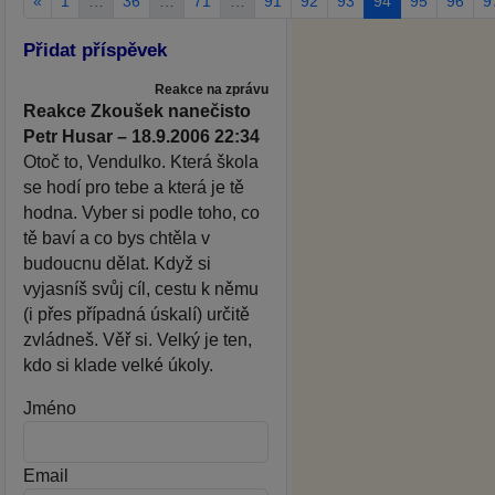
«
1
…
36
…
71
…
91
92
93
94
95
96
9
Přidat příspěvek
Reakce na zprávu
Reakce Zkoušek nanečisto
Petr Husar – 18.9.2006 22:34
Otoč to, Vendulko. Která škola
se hodí pro tebe a která je tě
hodna. Vyber si podle toho, co
tě baví a co bys chtěla v
budoucnu dělat. Když si
vyjasníš svůj cíl, cestu k němu
(i přes případná úskalí) určitě
zvládneš. Věř si. Velký je ten,
kdo si klade velké úkoly.
Jméno
Email