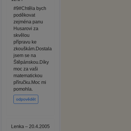
#9#Chtěla bych
poděkovat
zejména panu
Husarovi za
skvělou
přípravu ke
zkouškám.Dostala
jsem se na
Štěpánskou.Díky
moc za vaši
matematickou
příručku.Moc mi
pomohla.
odpovědět
Lenka – 20.4.2005