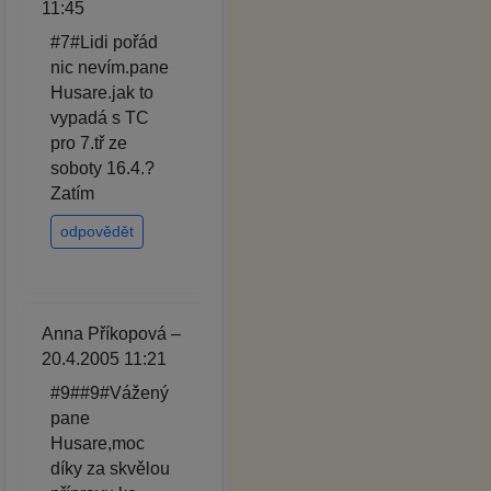
11:45
#7#Lidi pořád
nic nevím.pane
Husare.jak to
vypadá s TC
pro 7.tř ze
soboty 16.4.?
Zatím
odpovědět
Anna Příkopová –
20.4.2005 11:21
#9##9#Vážený
pane
Husare,moc
díky za skvělou