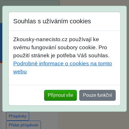
Spustili jsme přihlašování
na školní rok 2026/2027!
Souhlas s užíváním cookies
Zkousky-nanecisto.cz používají ke
svému fungování soubory cookie. Pro
Menu
Účet
Košík
použití stránek je potřeba Váš souhlas.
Podrobné informace o cookies na tomto
webu
Diskuse Jak jste dopadli
u zkoušek na SŠ? Vaše
ohlasy po skutečných
Přijmout vše
Pouze funkční
přijímacích zkouškách
Příspěvky
Přidat příspěvek