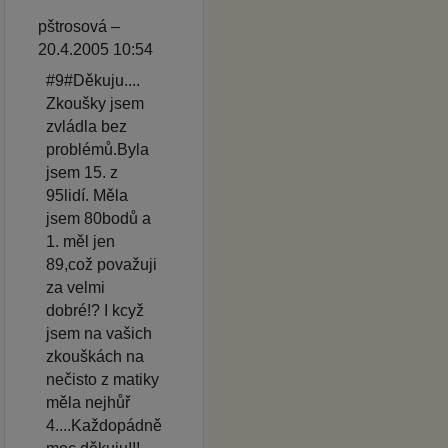
pštrosová –
20.4.2005 10:54
#9#Děkuju....
Zkoušky jsem
zvládla bez
problémů.Byla
jsem 15. z
95lidí. Měla
jsem 80bodů a
1. měl jen
89,což považuji
za velmi
dobré!? I kcyž
jsem na vašich
zkouškách na
nečisto z matiky
měla nejhůř
4....Každopádně