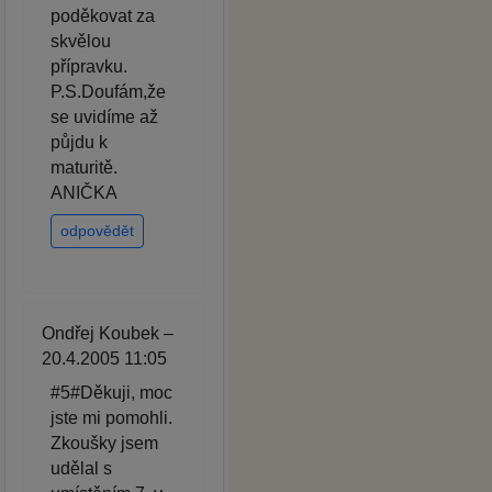
poděkovat za
skvělou
přípravku.
P.S.Doufám,že
se uvidíme až
půjdu k
maturitě.
ANIČKA
odpovědět
Ondřej Koubek –
20.4.2005 11:05
#5#Děkuji, moc
jste mi pomohli.
Zkoušky jsem
udělal s