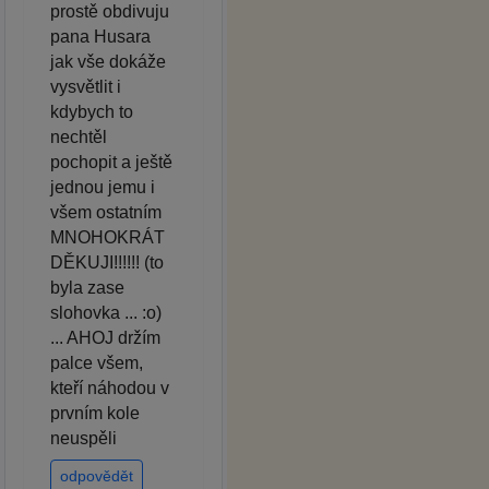
prostě obdivuju
pana Husara
jak vše dokáže
vysvětlit i
kdybych to
nechtěl
pochopit a ještě
jednou jemu i
všem ostatním
MNOHOKRÁT
DĚKUJI!!!!!! (to
byla zase
slohovka ... :o)
... AHOJ držím
palce všem,
kteří náhodou v
prvním kole
neuspěli
odpovědět