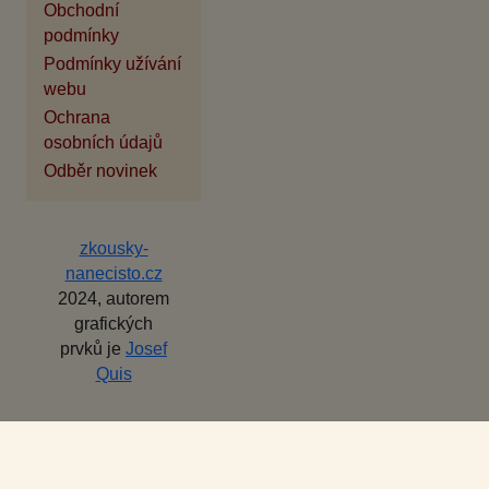
Obchodní
podmínky
Podmínky užívání
webu
Ochrana
osobních údajů
Odběr novinek
zkousky-
nanecisto.cz
2024, autorem
grafických
prvků je
Josef
Quis