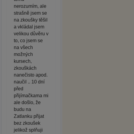
nerozumím, ale
strašně jsem se
na zkoušky těšil
a vkládal jsem
velikou důvěru v
to, co jsem se
na všech
možných
kursech,
zkouškách
nanečisto apod.
naučil .. 10 dní
před
přijímačkama mi
ale došlo, že
budu na
Zatlanku přijat
bez zkoušek
jelikož splňuji