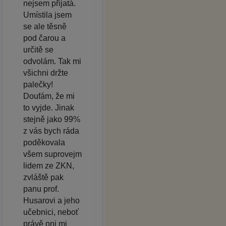
nejsem přijatá.
Umístila jsem
se ale těsně
pod čarou a
určitě se
odvolám. Tak mi
všichni držte
palečky!
Doufám, že mi
to vyjde. Jinak
stejně jako 99%
z vás bych ráda
poděkovala
všem suprovejm
lidem ze ZKN,
zvláště pak
panu prof.
Husarovi a jeho
učebnici, neboť
právě oni mi