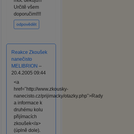
moc děkuju!!!
Určitě všem
doporučim!!!!
odpovědět
Reakce Zkoušek
nanečisto
MELIBRION
–
20.4.2005 09:44
<a
href="http://www.zkousky-
nanecisto.cz/prijimacky/otazky.php">Rady
a informace k
druhému kolu
přijímacích
zkoušek</a>
(úplně dole).