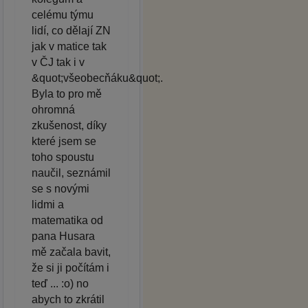
celému týmu
lidí, co dělají ZN
jak v matice tak
v ČJ tak i v
&quot;všeobecňáku&quot;.
Byla to pro mě
ohromná
zkušenost, díky
které jsem se
toho spoustu
naučil, seznámil
se s novými
lidmi a
matematika od
pana Husara
mě začala bavit,
že si ji počítám i
teď ... :o) no
abych to zkrátil