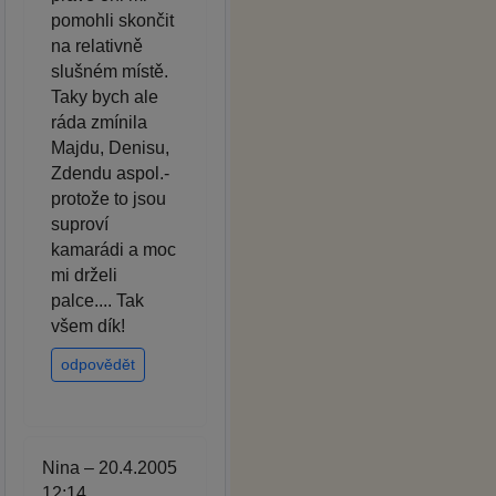
pomohli skončit
na relativně
slušném místě.
Taky bych ale
ráda zmínila
Majdu, Denisu,
Zdendu aspol.-
protože to jsou
suproví
kamarádi a moc
mi drželi
palce.... Tak
všem dík!
odpovědět
Nina – 20.4.2005
12:14