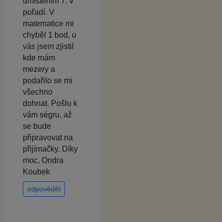
umístěním 7. v
pořadí. V
matematice mi
chyběl 1 bod, u
vás jsem zjistil
kde mám
mezery a
podařilo se mi
všechno
dohnat. Pošlu k
vám ségru, až
se bude
připravovat na
přijímačky. Díky
moc, Ondra
Koubek
odpovědět