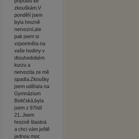
přípravu ke
zkouškám.V
pondělí jsem
byla hrozně
nervozní,ale
pak jsem si
vzpomněla na
vaše hodiny v
dlouhodobém
kurzu a
nervozita ze mě
spadla.Zkoušky
jsem udělala na
Gymnázium
Botičská,byla
jsem z 97lidí
21..Jsem
hrozně štastná
a chci vám ještě
jednou moc