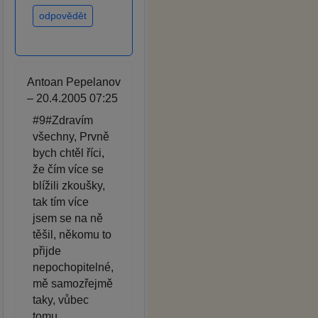
odpovědět
Antoan Pepelanov
– 20.4.2005 07:25
#9#Zdravím
všechny, Prvně
bych chtěl říci,
že čím více se
blížili zkoušky,
tak tím více
jsem se na ně
těšil, někomu to
přijde
nepochopitelné,
mě samozřejmě
taky, vůbec
tomu