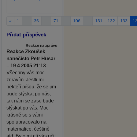
«
1
…
36
…
71
…
106
…
131
132
133
1
Přidat příspěvek
Reakce na zprávu
Reakce Zkoušek
nanečisto Petr Husar
– 19.4.2005 21:13
Všechny vás moc
zdravím. Jestli mi
někteří píšou, že se jim
bude stýskat po nás,
tak nám se zase bude
stýskat po vás. Moc
krásně se s vámi
spolupracovalo na
matematice, češtině
atd. Bylo mi ctí vás učit