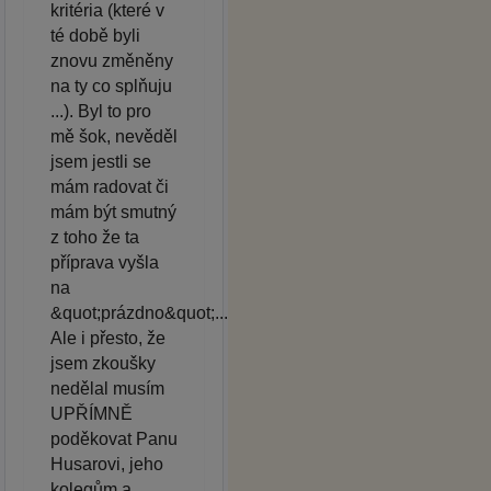
kritéria (které v
té době byli
znovu změněny
na ty co splňuju
...). Byl to pro
mě šok, nevěděl
jsem jestli se
mám radovat či
mám být smutný
z toho že ta
příprava vyšla
na
&quot;prázdno&quot;...
Ale i přesto, že
jsem zkoušky
nedělal musím
UPŘÍMNĚ
poděkovat Panu
Husarovi, jeho
kolegům a