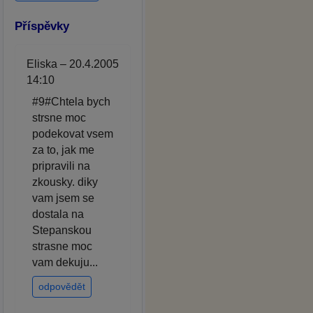
Příspěvky
Eliska – 20.4.2005
14:10
#9#Chtela bych
strsne moc
podekovat vsem
za to, jak me
pripravili na
zkousky. diky
vam jsem se
dostala na
Stepanskou
strasne moc
vam dekuju...
odpovědět