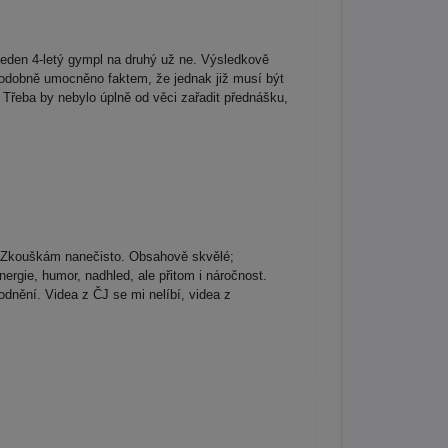
 jeden 4-letý gympl na druhý už ne. Výsledkově
podobně umocněno faktem, že jednak již musí být
Třeba by nebylo úplně od věci zařadit přednášku,
ine Zkouškám nanečisto. Obsahově skvělé;
rgie, humor, nadhled, ale přitom i náročnost.
odnění. Videa z ČJ se mi nelíbí, videa z