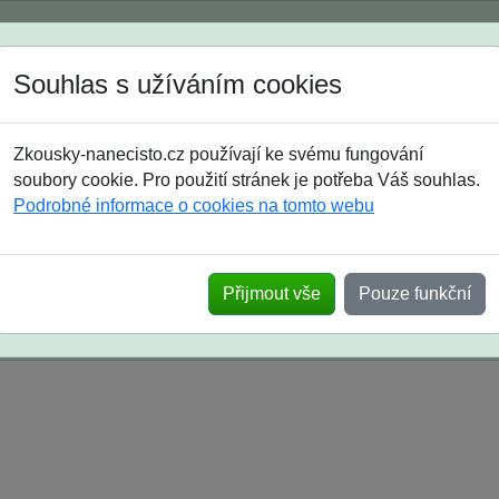
Spustili jsme přihlašování na školní rok 2026/2027!
Souhlas s užíváním cookies
Jak si vybrat
Časté dotazy
Zkousky-nanecisto.cz používají ke svému fungování
8. třída
9. třída
střední
maturanti
soutěže
prázdniny
soubory cookie. Pro použití stránek je potřeba Váš souhlas.
Podrobné informace o cookies na tomto webu
k na SŠ? Vaše ohlasy po skutečných přijímací
Přijmout vše
Pouze funkční