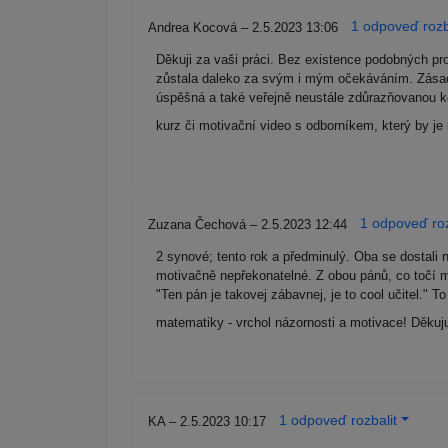
1 odpoveď rozb
Andrea Kocová – 2.5.2023 13:06
Děkuji za vaši práci. Bez existence podobných pro
zůstala daleko za svým i mým očekáváním. Zásadn
úspěšná a také veřejně neustále zdůrazňovanou ko
kurz či motivační video s odborníkem, který by je 
1 odpoveď roz
Zuzana Čechová – 2.5.2023 12:44
2 synové; tento rok a předminulý. Oba se dostali
motivačně nepřekonatelné. Z obou pánů, co točí ma
"Ten pán je takovej zábavnej, je to cool učitel."
matematiky - vrchol názornosti a motivace! Děkuj
1 odpoveď rozbalit
KA – 2.5.2023 10:17