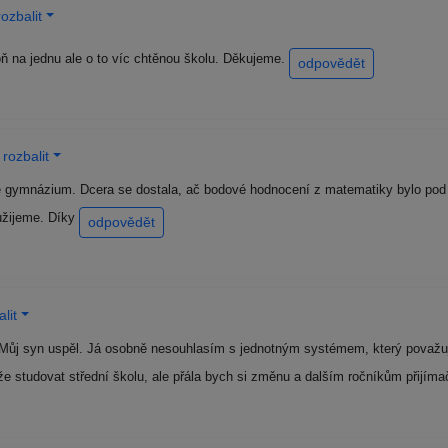
ozbalit
ň na jednu ale o to víc chtěnou školu. Děkujeme.
odpovědět
rozbalit
 gymnázium. Dcera se dostala, ač bodové hodnocení z matematiky bylo pod ú
yužijeme. Díky
odpovědět
lit
ůj syn uspěl. Já osobně nesouhlasím s jednotným systémem, který považuji 
e studovat střední školu, ale přála bych si změnu a dalším ročníkům přijí