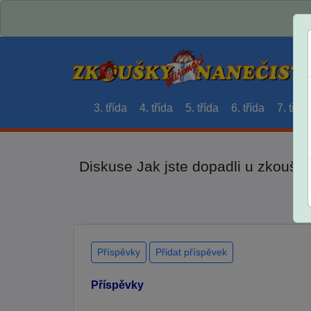
3. třída
4. třída
5. třída
6. třída
7. třída
Diskuse Jak jste dopadli u zkouše
Příspěvky
Přidat příspěvek
Příspěvky