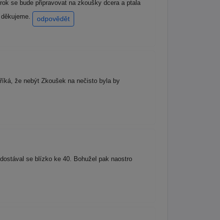
rok se bude připravovat na zkoušky dcera a ptala
e děkujeme.
odpovědět
íká, že nebýt Zkoušek na nečisto byla by
ostával se blízko ke 40. Bohužel pak naostro