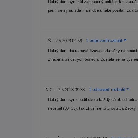
Dobrý den, syn měl zakoupený balíček 5-ti zkouše
jsem se syna, zda mám dceru také posílat, zda t
1 odpoveď rozbalit
TŠ – 2.5.2023 09:56
Dobrý den, dcera navštěvovala zkoušky na nečist
ztracená při ostrých testech. Dostala se na vysněn
1 odpoveď rozbalit
N.C. – 2.5.2023 09:38
Dobrý den, syn chodil skoro každý pátek od ledn
neuspěl (30+35), tak zkusíme to znovu za 2 rok