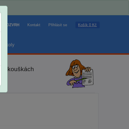
Košík 0 Kč
ROZVRH
Kontakt
Přihlásit se
školy
ch zkouškách