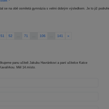
balit
al se na obě osmiletá gymnázia s velmi dobrým výsledkem. Je to již podruhé,
51
52
…
71
…
106
…
141
»
ujeme panu učiteli Jakubu Havránkovi a paní učitelce Katce
avalírkou. Měl 14.místo.