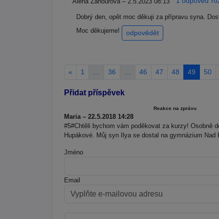
1 odpoveď roz
Alena Žahourová – 2.5.2023 08:13
Dobrý den, opět moc děkuji za přípravu syna. Dost
Moc děkujeme!
odpovědět
«
1
…
36
…
46
47
48
49
50
Přidat příspěvek
Reakce na zprávu
Maria – 22.5.2018 14:28
#5#Chtěli bychom vám poděkovat za kurzy! Osobně děk
Hupákové. Můj syn Ilya se dostal na gymnázium Nad K
Jméno
Email