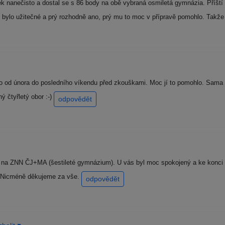
k nanečisto a dostal se s 86 body na obě vybraná osmiletá gymnázia. Příští 
o bylo užitečné a prý rozhodně ano, prý mu to moc v přípravě pomohlo. Takž
o od února do posledního víkendu před zkouškami. Moc jí to pomohlo. Sama ř
ý čtyřletý obor :-)
odpovědět
a na ZNN ČJ+MA (šestileté gymnázium). U vás byl moc spokojený a ke konci d
y. Nicméně děkujeme za vše.
odpovědět