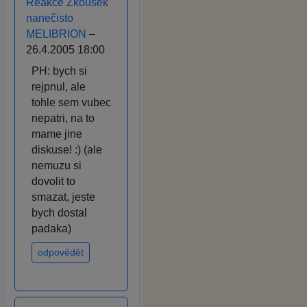
Reakce Zkoušek
nanečisto
MELIBRION
–
26.4.2005 18:00
PH: bych si
rejpnul, ale
tohle sem vubec
nepatri, na to
mame jine
diskuse! :) (ale
nemuzu si
dovolit to
smazat, jeste
bych dostal
padaka)
odpovědět