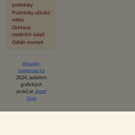
podmínky
Podmínky užívání
webu
Ochrana
osobních údajů
Odběr novinek
zkousky-
nanecisto.cz
2024, autorem
grafických
prvků je
Josef
Quis