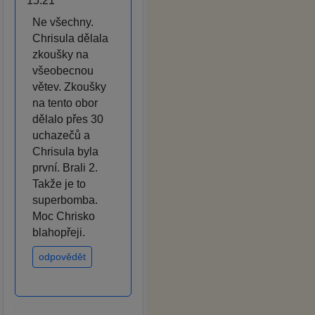
15:21
Ne všechny.
Chrisula dělala
zkoušky na
všeobecnou
větev. Zkoušky
na tento obor
dělalo přes 30
uchazečů a
Chrisula byla
první. Brali 2.
Takže je to
superbomba.
Moc Chrisko
blahopřeji.
odpovědět