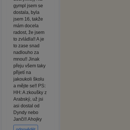
gympl jsem se
dostala, byla
jsem 16, takže
mám docela
radost, že jsem
to zvládla!! A je
to zase snad
nadlouho za
mnou!! Jinak
přeju všem taky
přijetí na
jakoukoli školu
a mějte se!! PS:
HH: A zkoušky z
Arabský, už jsi
asi dostal od
Dyndy nebo
Janči!! Ahojky
odpovědět