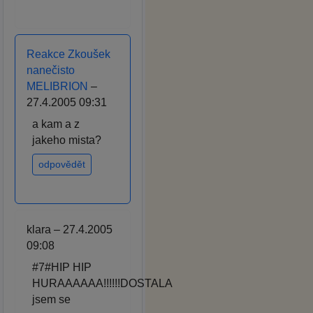
Reakce Zkoušek
nanečisto
MELIBRION
–
27.4.2005 09:31
a kam a z
jakeho mista?
odpovědět
klara – 27.4.2005
09:08
#7#HIP HIP
HURAAAAAA!!!!!!DOSTALA
jsem se