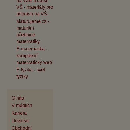
na VŠE a další
VŠ - materiály pro
přípravu na VŠ
Maturujeme.cz -
maturitní
učebnice
matematiky
E-matematika -
komplexní
matematický web
E-fyzika - svět
fyziky
O nás
V médiích
Kariéra
Diskuse
Obchodní