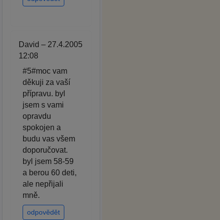
David – 27.4.2005
12:08
#5#moc vam
děkuji za vaší
přípravu. byl
jsem s vami
opravdu
spokojen a
budu vas všem
doporučovat.
byl jsem 58-59
a berou 60 deti,
ale nepřijali
mně.
odpovědět