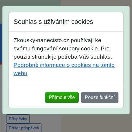
Spustili jsme přihlašování
na školní rok 2026/2027!
Souhlas s užíváním cookies
Zkousky-nanecisto.cz používají ke
svému fungování soubory cookie. Pro
Menu
Účet
Košík
použití stránek je potřeba Váš souhlas.
Podrobné informace o cookies na tomto
webu
Diskuse Jak jste dopadli
u zkoušek na SŠ? Vaše
ohlasy po skutečných
Přijmout vše
Pouze funkční
přijímacích zkouškách
Příspěvky
Přidat příspěvek