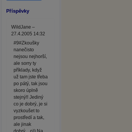
Příspěvky
WildJane –
27.4.2005 14:32
#9#Zkoušky
nanečisto
nejsou nejhorší,
ale sorry ty
příklady, když
už tam jste třeba
po pátý, tak jsou
skoro úplně
stejný!! Jediný
co je dobrý, je si
vyzkoušet to
prostředí a tak,
ale jinak
dobrý....o)) Na