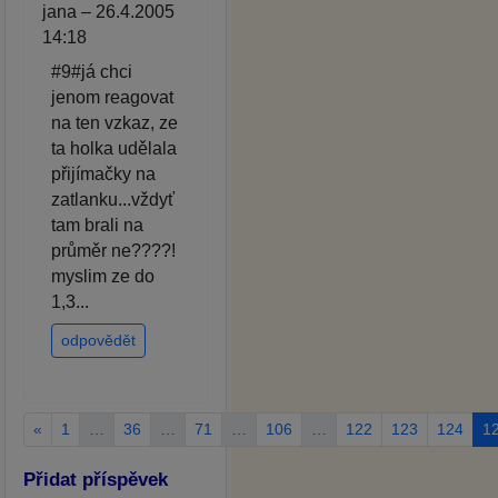
jana – 26.4.2005
14:18
#9#já chci
jenom reagovat
na ten vzkaz, ze
ta holka udělala
přijímačky na
zatlanku...vždyť
tam brali na
průměr ne????!
myslim ze do
1,3...
odpovědět
«
1
…
36
…
71
…
106
…
122
123
124
1
Přidat příspěvek