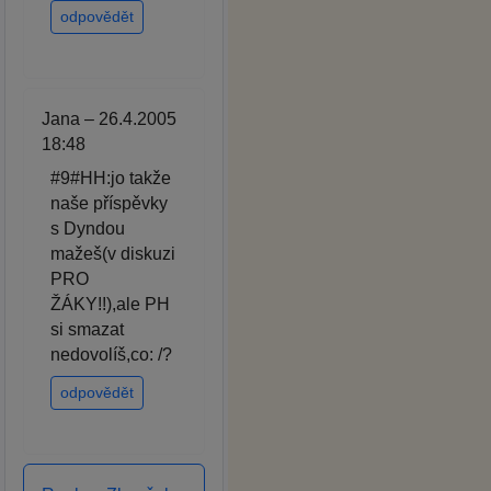
odpovědět
Jana – 26.4.2005
18:48
#9#HH:jo takže
naše příspěvky
s Dyndou
mažeš(v diskuzi
PRO
ŽÁKY!!),ale PH
si smazat
nedovolíš,co: /?
odpovědět