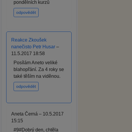
pondělních kurzů
odpovědět
Reakce Zkoušek
nanečisto Petr Husar
–
11.5.2017 18:58
Posílám Aneto veliké
blahopřání. Za 4 roky se
také těším na viděnou.
odpovědět
Aneta Černá – 10.5.2017
15:15
#9#Dobrý den, chtěla