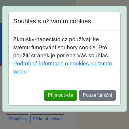
Spustili jsme přihlašování na
školní rok 2026/2027!
Souhlas s užíváním cookies
Zkousky-nanecisto.cz používají ke
svému fungování soubory cookie. Pro
použití stránek je potřeba Váš souhlas.
Menu
Účet
Košík
Podrobné informace o cookies na tomto
webu
Diskuse Jak jste dopadli u
zkoušek na SŠ? Vaše ohlasy
Přijmout vše
Pouze funkční
po skutečných přijímacích
zkouškách
Příspěvky
Přidat příspěvek