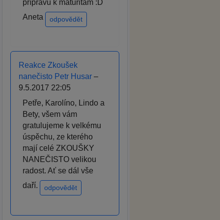
přípravu k maturitám :D
Aneta
odpovědět
Reakce Zkoušek
nanečisto Petr Husar
–
9.5.2017 22:05
Petře, Karolíno, Lindo a
Bety, všem vám
gratulujeme k velkému
úspěchu, ze kterého
mají celé ZKOUŠKY
NANEČISTO velikou
radost. Ať se dál vše
daří.
odpovědět