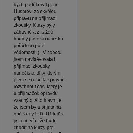
bych poděkovat panu
Husarovi za skvělou
přípravu na přijímací
zkoušky. Kurzy byly
zábavné a z každé
hodiny jsem si odneska
pořádnou porci
vědomostí :) . V sobotu
jsem navštěvovala i
přijímací zkoušky
nanečisto, díky kterým
jsem se naučila správně
rozvrhnout čas, který je
u přijímaček opravdu
vzácný :). A to hlavní je,
že jsem byla přijata na
obě školy !! :D. Už teď s
jistotou vím, že budu
chodit na kurzy pro