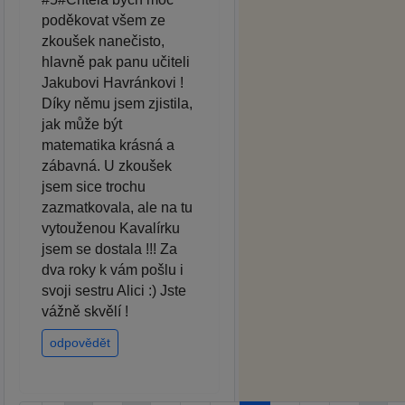
poděkovat všem ze
zkoušek nanečisto,
hlavně pak panu učiteli
Jakubovi Havránkovi !
Díky němu jsem zjistila,
jak může být
matematika krásná a
zábavná. U zkoušek
jsem sice trochu
zazmatkovala, ale na tu
vytouženou Kavalírku
jsem se dostala !!! Za
dva roky k vám pošlu i
svoji sestru Alici :) Jste
vážně skvělí !
odpovědět