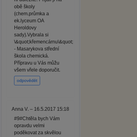
obě školy
(chem.průmka a
ek.lyceum OA
Heroldovy
sady).Vybrala si
\&quot;křemencárnu\&quot;
- Masarykova střední
škola chemická.
Přípravu u Vás můžu
všem vřele doporučit.
odpovědět
Anna V. – 16.5.2017 15:18
#9#Chtěla bych Vám
opravdu velmi
poděkovat za skvělou