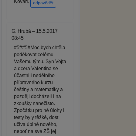
Kováři.
odpovědět
G. Hrubá – 15.5.2017
08:45
#5##5#Moc bych chtěla
poděkovat celému
Vašemu týmu. Syn Vojta
a dcera Valentina se
účastnili nedělního
přípravného kurzu
češtiny a matematiky a
později docházeli i na
zkoušky nanečisto.
Zpočátku pro ně úlohy i
testy byly těžké, dost
učiva úplně nového,
neboť na své ZŠ jej