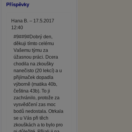
Příspěvky
Hana B. – 17.5.2017
12:40
#9##9#Dobrý den,
děkuji tímto celému
Vašemu týmu za
úžasnou práci. Dcera
chodila na zkoušky
nanečisto (20 lekcí) a u
přijímaček dopadla
výborně (matika 40b,
čeština 43b). To ji
zachránilo, protože za
vysvědčení zas moc
bodů nedostala. Otrkala
se u Vás při těch
zkouškách a to bylo pro
ni důležité. Přijali ji na