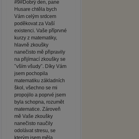
#9#Dobrý den, pane
Husare chtěla bych
Vám celým srdcem
poděkovat za Vaší
existenci. Vaše příprvné
kurzy z matematiky,
hlavně zkoušky
nanečisto mě připravily
na přijímací zkoušky se
"vším všudy". Díky Vám
jsem pochopila
matematiku základních
škol, všechno se mi
propojilo a poprvé jsem
byla schopna, rozumět
matematice. Zároveň
mě Vaše zkoušky
nanečisto naučily
odolávat stresu, se
kterým jsem měla