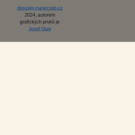
zkousky-nanecisto.cz
2024, autorem
grafických prvků je
Josef Quis