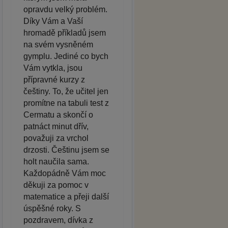
opravdu velký problém.
Díky Vám a Vaší
hromadě příkladů jsem
na svém vysněném
gymplu. Jediné co bych
Vám vytkla, jsou
přípravné kurzy z
češtiny. To, že učitel jen
promítne na tabuli test z
Cermatu a skončí o
patnáct minut dřív,
považuji za vrchol
drzosti. Češtinu jsem se
holt naučila sama.
Každopádně Vám moc
děkuji za pomoc v
matematice a přeji další
úspěšné roky. S
pozdravem, dívka z