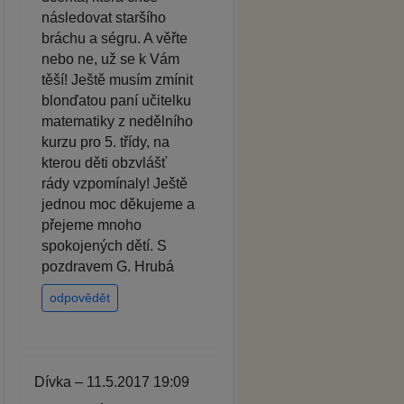
následovat staršího
bráchu a ségru. A věřte
nebo ne, už se k Vám
těší! Ještě musím zmínit
blonďatou paní učitelku
matematiky z nedělního
kurzu pro 5. třídy, na
kterou děti obzvlášť
rády vzpomínaly! Ještě
jednou moc děkujeme a
přejeme mnoho
spokojených dětí. S
pozdravem G. Hrubá
odpovědět
Dívka – 11.5.2017 19:09