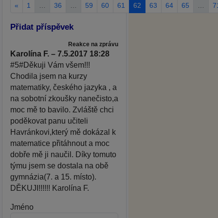
«
1
…
36
…
59
60
61
62
63
64
65
…
7
Přidat příspěvek
Reakce na zprávu
Karolína F. – 7.5.2017 18:28
#5#Děkuji Vám všem!!!
Chodila jsem na kurzy
matematiky, českého jazyka , a
na sobotní zkoušky nanečisto,a
moc mě to bavilo. Zvláště chci
poděkovat panu učiteli
Havránkovi,který mě dokázal k
matematice přitáhnout a moc
dobře mě ji naučil. Díky tomuto
týmu jsem se dostala na obě
gymnázia(7. a 15. místo).
DĚKUJI!!!!!! Karolína F.
Jméno