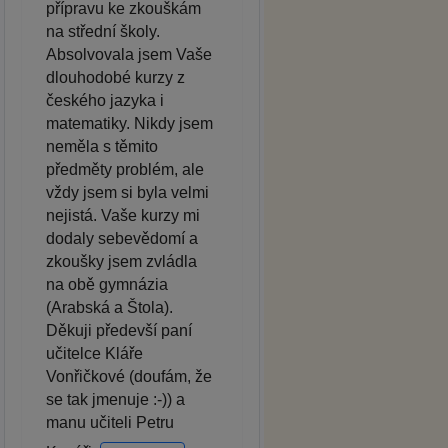
přípravu ke zkouškám
na střední školy.
Absolvovala jsem Vaše
dlouhodobé kurzy z
českého jazyka i
matematiky. Nikdy jsem
neměla s těmito
předměty problém, ale
vždy jsem si byla velmi
nejistá. Vaše kurzy mi
dodaly sebevědomí a
zkoušky jsem zvládla
na obě gymnázia
(Arabská a Štola).
Děkuji předevší paní
učitelce Kláře
Vonřičkové (doufám, že
se tak jmenuje :-)) a
manu učiteli Petru