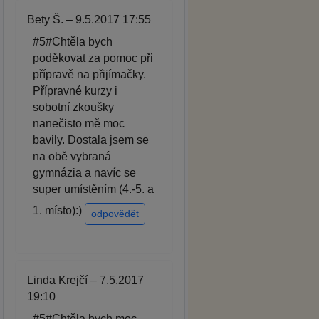
Bety Š. – 9.5.2017 17:55
#5#Chtěla bych
poděkovat za pomoc při
přípravě na přijímačky.
Přípravné kurzy i
sobotní zkoušky
nanečisto mě moc
bavily. Dostala jsem se
na obě vybraná
gymnázia a navíc se
super umístěním (4.-5. a
1. místo):)
odpovědět
Linda Krejčí – 7.5.2017
19:10
#5#Chtěla bych moc