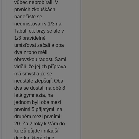
vůbec neprobírali. V
prvních zkouškách
nanečisto se
neumisťovali v 1/3 na
Tabuli cti, brzy se ale v
1/3 pravidelně
umisťovat začali a oba
dva z toho měli
obrovskou radost. Sami
viděli, že jejich příprava
má smysl a že se
neustále zlepšují. Oba
dva se dostali na obě 8
letá gymnázia, na
jednom byli oba mezi
prvními 5 přijatými, na
druhém mezi prvními
20. Za 2 roky k Vám do
kurzů půjde i mladší
dcerka, která chce