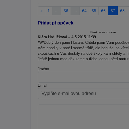
«
1
…
36
…
64
65
66
67
68
Přidat příspěvek
Reakce na zprávu
Klára Hrdličková – 4.5.2015 11:39
#9#Dobrý den pane Husare. Chtěla jsem Vám poděkovat
Vám chodily v páté i sedmé třídě, ale bohužel na více
zkouškách u Vás dostaly na obě školy kam chtěly a h
Ještě jednou moc děkujeme a třeba jednou před maturi
Jméno
Email