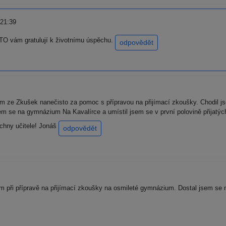
 21:39
 vám gratulují k životnímu úspěchu.
odpovědět
 ze Zkušek nanečisto za pomoc s přípravou na přijímací zkoušky. Chodil j
 jsem se na gymnázium Na Kavalírce a umístil jsem se v první polovině přij
chny učitele! Jonáš
odpovědět
 při přípravě na přijímací zkoušky na osmileté gymnázium. Dostal jsem se 