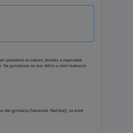
sem pravidelně na sobotní zkoušky a nepovedné
atých. Na gymnázium se moc těším a všem budoucím
na obě gymnázia (Sázavská, Nad Alejí), na které