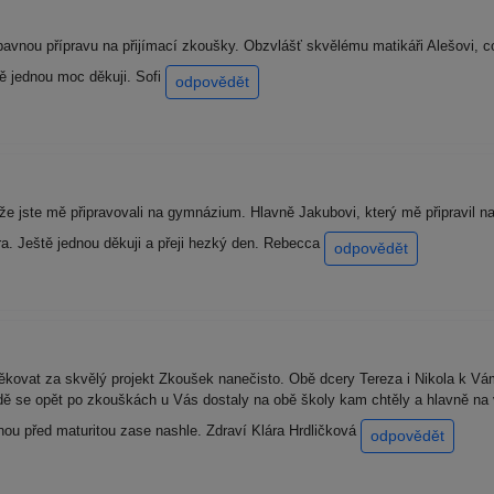
vnou přípravu na přijímací zkoušky. Obzvlášť skvělému matikáři Alešovi, c
ě jednou moc děkuji. Sofi
odpovědět
že jste mě připravovali na gymnázium. Hlavně Jakubovi, který mě připravil
a. Ještě jednou děkuji a přeji hezký den. Rebecca
odpovědět
vat za skvělý projekt Zkoušek nanečisto. Obě dcery Tereza i Nikola k Vám 
řídě se opět po zkouškách u Vás dostaly na obě školy kam chtěly a hlavně 
nou před maturitou zase nashle. Zdraví Klára Hrdličková
odpovědět