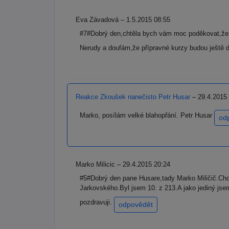
Eva Závadová – 1.5.2015 08:55
#7#Dobrý den,chtěla bych vám moc poděkovat,že j
Nerudy a doufám,že přípravné kurzy budou ještě 
Reakce Zkoušek nanečisto Petr Husar
– 29.4.2015
Marko, posílám velké blahopřání. Petr Husar
od
Marko Milicic – 29.4.2015 20:24
#5#Dobrý den pane Husare,tady Marko Miličič.Cho
Jarkovského.Byl jsem 10. z 213.A jako jediný j
pozdravuji.
odpovědět