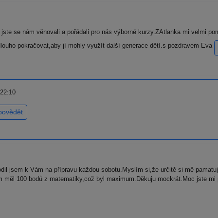
ste se nám věnovali a pořádali pro nás výborné kurzy.ZAtlanka mi velmi po
dlouho pokračovat,aby jí mohly využít další generace dětí.s pozdravem Eva
 22:10
povědět
dil jsem k Vám na přípravu každou sobotu.Myslím si,že určitě si mě pamatu
sem měl 100 bodů z matematiky,což byl maximum.Děkuju mockrát.Moc jste mi