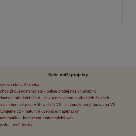
Naše další projekty
zyková škola Březinka
chod Zkoušek nanečisto - online prodej našich učebnic
dnocení středních škol - diskuze nejenom o středních školách
e z matematiky na VŠE a další VŠ - materiály pro přípravu na VŠ
turujeme.cz - maturitní učebnice matematiky
matematika - komplexní matematický web
yzika - svět fyziky