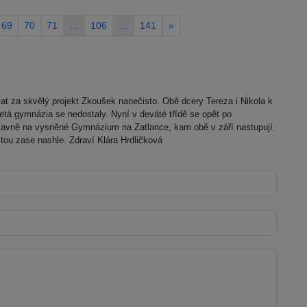
69
70
71
…
106
…
141
»
 za skvělý projekt Zkoušek nanečisto. Obě dcery Tereza i Nikola k
letá gymnázia se nedostaly. Nyní v deváté třídě se opět po
lavně na vysněné Gymnázium na Zatlance, kam obě v září nastupují.
tou zase nashle. Zdraví Klára Hrdličková