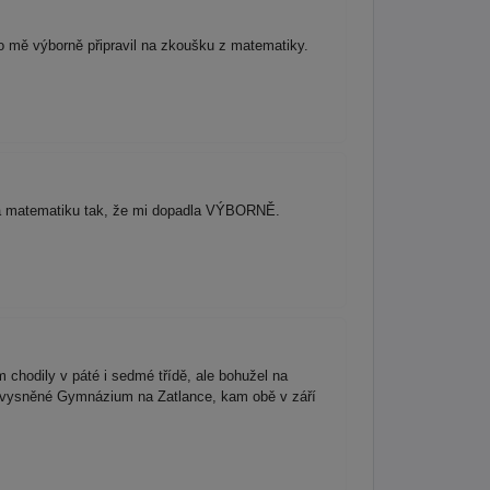
o mě výborně připravil na zkoušku z matematiky.
 na matematiku tak, že mi dopadla VÝBORNĚ.
chodily v páté i sedmé třídě, ale bohužel na
na vysněné Gymnázium na Zatlance, kam obě v září