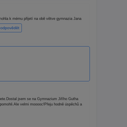
mohla k mému přijetí na obě větve gymnazia Jana
odpovědět
jete.Dostal jsem se na Gymnazium Jiřího Gutha
 pomohli.Ale velmi mooooc!Přeju hodně úspěchů a