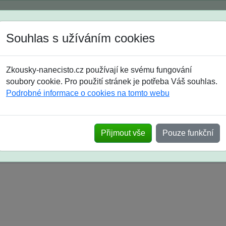
Spustili jsme přihlašování na školní rok 2026/2027!
Souhlas s užíváním cookies
Jak si vybrat
Časté dotazy
Zkousky-nanecisto.cz používají ke svému fungování
8. třída
9. třída
střední
maturanti
soutěže
prázdniny
soubory cookie. Pro použití stránek je potřeba Váš souhlas.
Podrobné informace o cookies na tomto webu
k na SŠ? Vaše ohlasy po skutečných přijímací
Přijmout vše
Pouze funkční