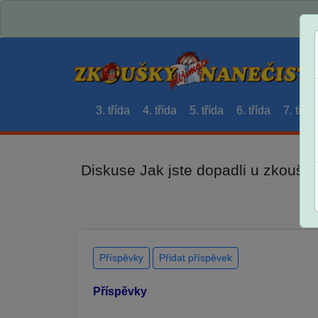
3. třída
4. třída
5. třída
6. třída
7. třída
Diskuse Jak jste dopadli u zkouše
Příspěvky
Přidat příspěvek
Příspěvky