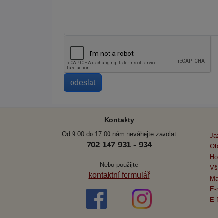
Kontakty
Od 9.00 do 17.00 nám neváhejte zavolat
Ja
702 147 931 - 934
Ob
Ho
Nebo použijte
Vš
kontaktní formulář
Ma
E-
E-f