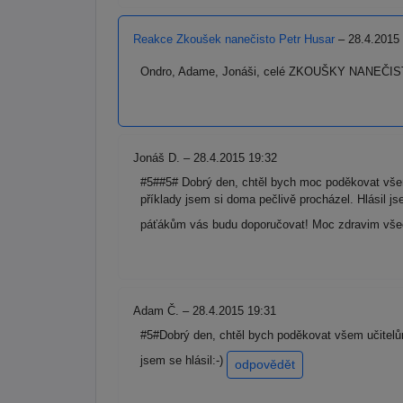
Reakce Zkoušek nanečisto Petr Husar
– 28.4.2015
Ondro, Adame, Jonáši, celé ZKOUŠKY NANEČISTO
Jonáš D. – 28.4.2015 19:32
#5##5# Dobrý den, chtěl bych moc poděkovat všem
příklady jsem si doma pečlivě procházel. Hlásil
páťákům vás budu doporučovat! Moc zdravim vše
Adam Č. – 28.4.2015 19:31
#5#Dobrý den, chtěl bych poděkovat všem učitelům
jsem se hlásil:-)
odpovědět