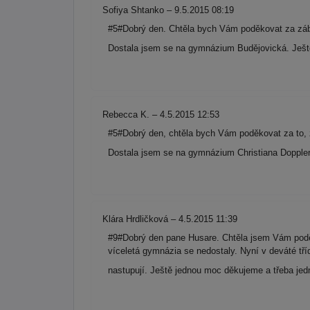
Sofiya Shtanko – 9.5.2015 08:19
#5#Dobrý den. Chtěla bych Vám poděkovat za zába
Dostala jsem se na gymnázium Budějovická. Ješt
Rebecca K. – 4.5.2015 12:53
#5#Dobrý den, chtěla bych Vám poděkovat za to, 
Dostala jsem se na gymnázium Christiana Doppler
Klára Hrdličková – 4.5.2015 11:39
#9#Dobrý den pane Husare. Chtěla jsem Vám poděko
víceletá gymnázia se nedostaly. Nyní v deváté t
nastupují. Ještě jednou moc děkujeme a třeba jed