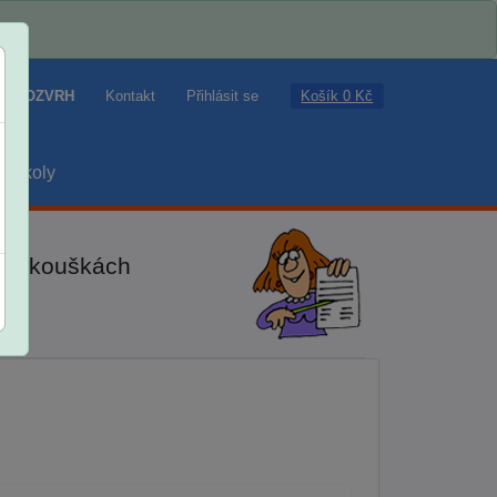
Košík 0 Kč
ROZVRH
Kontakt
Přihlásit se
školy
ch zkouškách